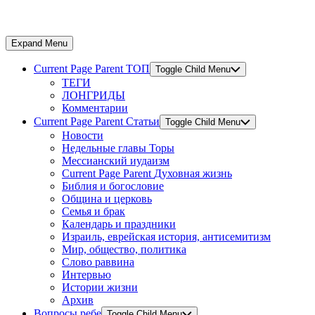
Expand Menu
Current Page Parent
ТОП
Toggle Child Menu
ТЕГИ
ЛОНГРИДЫ
Комментарии
Current Page Parent
Статьи
Toggle Child Menu
Новости
Недельные главы Торы
Мессианский иудаизм
Current Page Parent
Духовная жизнь
Библия и богословие
Община и церковь
Семья и брак
Календарь и праздники
Израиль, еврейская история, антисемитизм
Мир, общество, политика
Слово раввина
Интервью
Истории жизни
Архив
Вопросы ребе
Toggle Child Menu