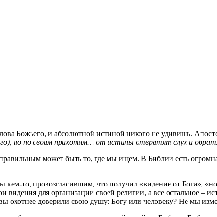
 Слова Божьего, и абсолютной истиной никого не удивишь. Апост
ьего), но по своим прихотям… от истины отвратят слух и обрат
правильным может быть то, где мы ищем. В Библии есть огромна
ны кем-то, провозгласившим, что получил «видение от Бога», «н
 видения для организации своей религии, а все остальное – ист
вы охотнее доверили свою душу: Богу или человеку? Не мы изме