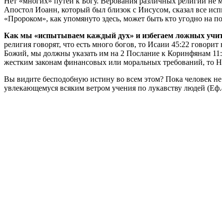
Нет «многих» путей к Богу. Верования различных религий не м
Апостол Иоанн, который был близок с Иисусом, сказал все испы
«Пророком», как упомянуто здесь, может быть кто угодно на п
Как мы «испытываем каждый дух» и избегаем ложных учи
религия говорят, что есть много богов, то Исаии 45:22 говорит
Божий, мы должны указать им на 2 Послание к Коринфянам 11:
жестким законам финансовых или моральных требований, то Но
Вы видите бесподобную истину во всем этом? Пока человек не с
увлекающемуся всяким ветром учения по лукавству людей (Еф.4