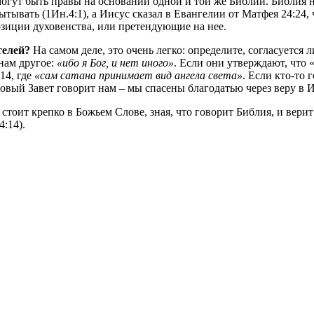
огут быть правы на основании одной и той же Библии. Библия н
тывать (1Ин.4:1), а Иисус сказал в Евангелии от Матфея 24:24,
озиции духовенства, или претендующие на нее.
телей?
На самом деле, это очень легко: определите, согласуется л
 нам другое:
«ибо я Бог, и нет иного»
. Если они утверждают, что 
14, где
«сам сатана принимает вид ангела света»
. Если кто-то 
вый Завет говорит нам – мы спасены благодатью через веру в 
тоит крепко в Божьем Слове, зная, что говорит Библия, и верит
:14).