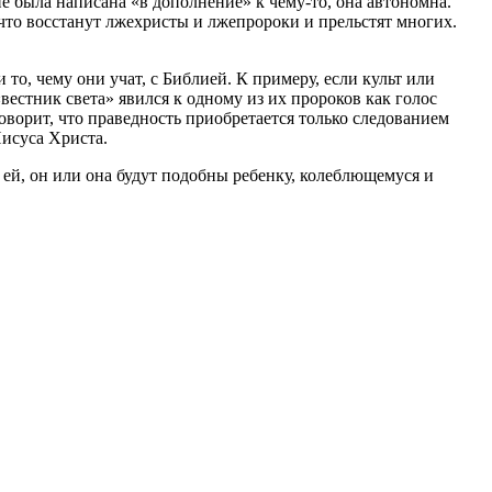
е была написана «в дополнение» к чему-то, она автономна.
 что восстанут лжехристы и лжепророки и прельстят многих.
и то, чему они учат, с Библией. К примеру, если культ или
«вестник света» явился к одному из их пророков как голос
говорит, что праведность приобретается только следованием
Иисуса Христа.
 ей, он или она будут подобны ребенку, колеблющемуся и