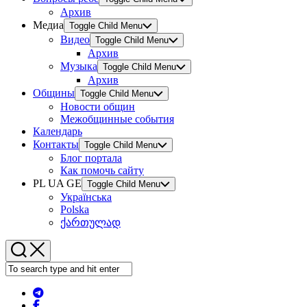
Архив
Медиа
Toggle Child Menu
Видео
Toggle Child Menu
Архив
Музыка
Toggle Child Menu
Архив
Общины
Toggle Child Menu
Новости общин
Межобщинные события
Календарь
Контакты
Toggle Child Menu
Блог портала
Как помочь сайту
PL UA GE
Toggle Child Menu
Українська
Polska
ქართულად