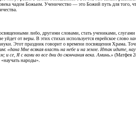
овека чадом Божьим. Ученичество — это Божий путь для того, чт
ичества.
освященными либо, другими словами, стать учениками, слугами
 уйдет от веры. В этих стихах используется еврейское слово
ха
ануки. Этот праздник говорит о времени посвящения Храма. Точ
нам:
«дана Мне всякая власть на небе и на земле. Итак идите, н
; и се, Я с вами во все дни до скончания века. Аминь.»
(Матфея 2
 «научать народы».