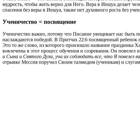
мудрость, чтобы жить верно для Него. Вера в Иешуа делает чел
спасения без веры в Иешуа, также нет духовного роста без учен
Ученичество = посвящение
Ученичество важно, потому что Писание увещевает нас быть п
наслаждаются победой. В Притчах 22:6 посвященный ребенок не
Это то же слово, из которого произошло название праздника Х
вовлечены в этот процесс обучения и созревания. Он повелел 
и Сына и Святого Духа, уча их соблюдать все, что Я повелел вам
отрывке Мессия поручил Своим талмидим (ученикам) и слугам