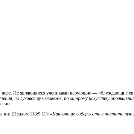
 в вере. Не являющиеся учениками верующие — «блуждающие ев
ения, по лукавству человеков, по хитрому искусству обольщени
ессии.
ании (Псалом 118:9,11):
«Как юноше содержать в чистоте путь с