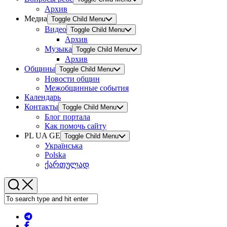
Архив
Медиа
Toggle Child Menu
Видео
Toggle Child Menu
Архив
Музыка
Toggle Child Menu
Архив
Общины
Toggle Child Menu
Новости общин
Межобщинные события
Календарь
Контакты
Toggle Child Menu
Блог портала
Как помочь сайту
PL UA GE
Toggle Child Menu
Українська
Polska
ქართულად