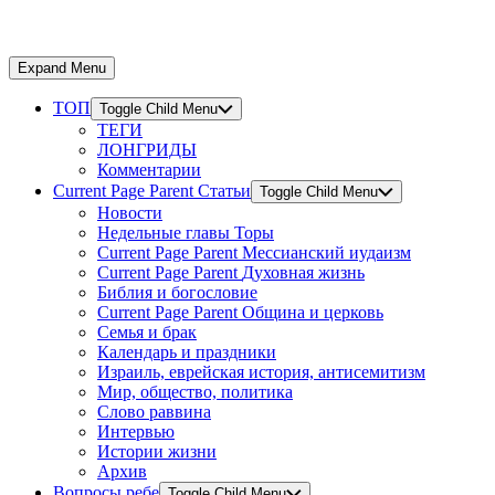
Expand Menu
ТОП
Toggle Child Menu
ТЕГИ
ЛОНГРИДЫ
Комментарии
Current Page Parent
Статьи
Toggle Child Menu
Новости
Недельные главы Торы
Current Page Parent
Мессианский иудаизм
Current Page Parent
Духовная жизнь
Библия и богословие
Current Page Parent
Община и церковь
Семья и брак
Календарь и праздники
Израиль, еврейская история, антисемитизм
Мир, общество, политика
Слово раввина
Интервью
Истории жизни
Архив
Вопросы ребе
Toggle Child Menu