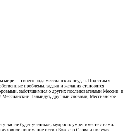
ом мире — своего рода мессианских неудач. Под этим я
 собственные проблемы, задачи и желания становятся
доровыми, заботящимися о других последователями Мессии, и
ца? Мессианский Талмидут, другими словами, Мессианское
 нас не будет учеников, мудрость умрет вместе с нами.
я духовное понимание истин Божьего Слова и получая