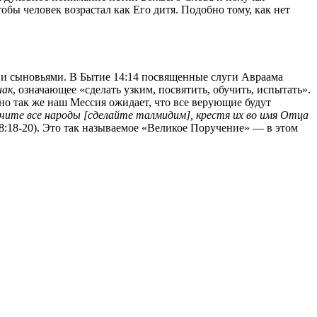
обы человек возрастал как Его дитя. Подобно тому, как нет
 и сыновьями. В Бытие 14:14 посвященные слуги Авраама
нак
, означающее «сделать узким, посвятить, обучить, испытать».
но так же наш Мессия ожидает, что все верующие будут
аучите все народы [сделайте талмидим], крестя их во имя Отца
8:18-20). Это так называемое «Великое Поручение» — в этом