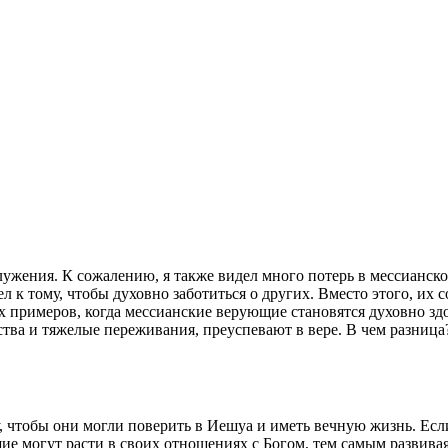
служения. К сожалению, я также видел много потерь в мессианск
ел к тому, чтобы духовно заботиться о других. Вместо этого, их
их примеров, когда мессианские верующие становятся духовно з
ьства и тяжелые переживания, преуспевают в вере. В чем разни
чтобы они могли поверить в Иешуа и иметь вечную жизнь. Если у
е могут расти в своих отношениях с Богом, тем самым развива