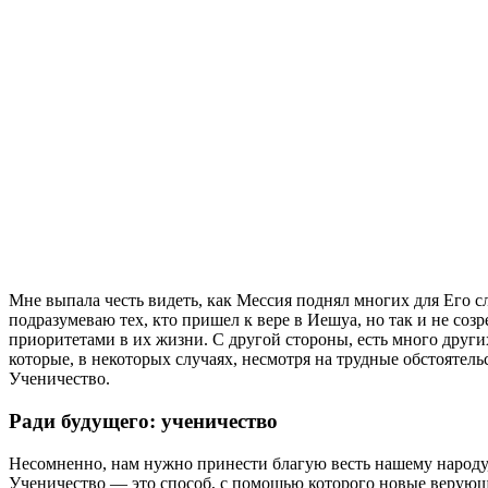
М
не выпала честь видеть, как Мессия поднял многих для Его 
подразумеваю тех, кто пришел к вере в Иешуа, но так и не созр
приоритетами в их жизни. С другой стороны, есть много друг
которые, в некоторых случаях, несмотря на трудные обстоятел
Ученичество.
Ради будущего: ученичество
Несомненно, нам нужно принести благую весть нашему народу, 
Ученичество — это способ, с помощью которого новые верующи