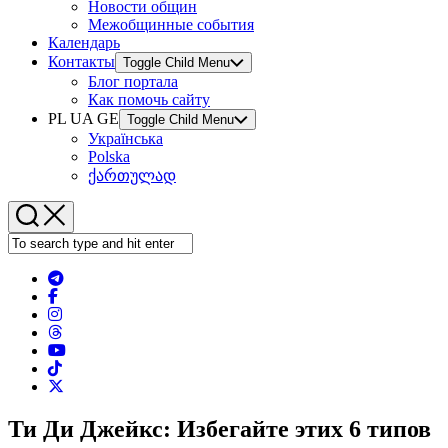
Новости общин
Межобщинные события
Календарь
Контакты
Toggle Child Menu
Блог портала
Как помочь сайту
PL UA GE
Toggle Child Menu
Українська
Polska
ქართულად
Ти Ди Джейкс: Избегайте этих 6 типов