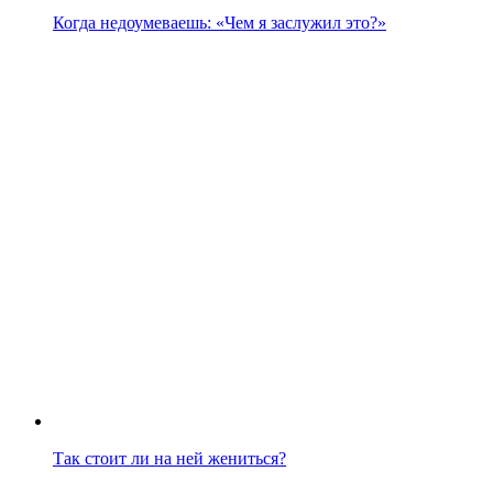
Когда недоумеваешь: «Чем я заслужил это?»
Так стоит ли на ней жениться?