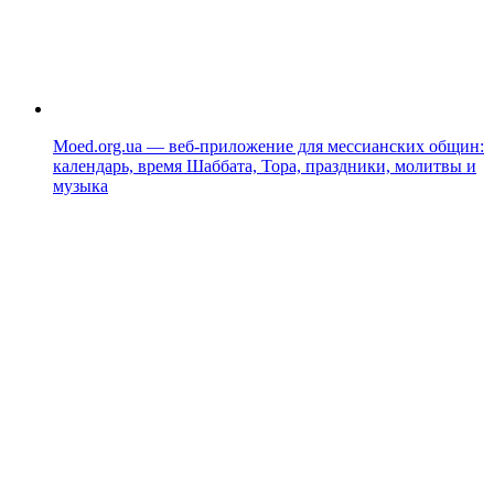
Moed.org.ua — веб-приложение для мессианских общин:
календарь, время Шаббата, Тора, праздники, молитвы и
музыка