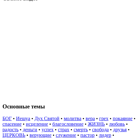
Основные темы
БОГ
•
Иешуа
•
Дух Святой
•
молитва
•
вера
•
грех
•
покаяние
•
спасение
•
исцеление
•
благословение
•
ЖИЗНЬ
•
любовь
•
радость
•
деньги
•
успех
•
страх
•
смерть
•
свобода
•
друзья
•
ЦЕРКОВЬ
•
верующие
•
служение
•
пастор
•
лидер
•