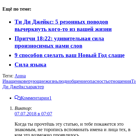
Ещё по теме:
Ти Ди Джейкс: 5 резонных поводов
вычеркнуть кого-то из вашей жизни
Притчи 18:22: удивительная сила
произносимых нами слов
9 способов сделать ваш Новый Год слаще
Сила языка
Теги:
Анна
Иващенко
верующие
жизнь
люди
общение
опасность
отношения
Т
Ди Джейкс
характер
Комментарии
1
Виктор
:
07.07.2018 в 07:07
Когда ты прочтёшь эту статью, и тебе покажется это
знакомым, не торопись вспоминать имена и лица тех, в
ком это возможно проявлялось.