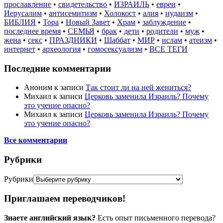
прославление
•
свидетельство
•
ИЗРАИЛЬ
•
евреи
•
Иерусалим
•
антисемитизм
•
Холокост
•
алия
•
иудаизм
•
БИБЛИЯ
•
Тора
•
Новый Завет
•
Храм
•
заблуждение
•
последнее время
•
СЕМЬЯ
•
брак
•
дети
•
родители
•
муж
•
жена
•
секс
•
ПРАЗДНИКИ
•
Шаббат
•
МИР
•
ислам
•
атеизм
•
интернет
•
археология
•
гомосексуализм
•
ВСЕ ТЕГИ
Последние комментарии
Аноним
к записи
Так стоит ли на ней жениться?
Михаил
к записи
Церковь заменила Израиль? Почему
это учение опасно?
Михаил
к записи
Церковь заменила Израиль? Почему
это учение опасно?
Все комментарии
Рубрики
Рубрики
Приглашаем переводчиков!
Знаете английский язык?
Есть опыт письменного перевода?