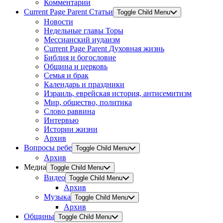
Комментарии
Current Page Parent
Статьи
Toggle Child Menu
Новости
Недельные главы Торы
Мессианский иудаизм
Current Page Parent
Духовная жизнь
Библия и богословие
Община и церковь
Семья и брак
Календарь и праздники
Израиль, еврейская история, антисемитизм
Мир, общество, политика
Слово раввина
Интервью
Истории жизни
Архив
Вопросы ребе
Toggle Child Menu
Архив
Медиа
Toggle Child Menu
Видео
Toggle Child Menu
Архив
Музыка
Toggle Child Menu
Архив
Общины
Toggle Child Menu