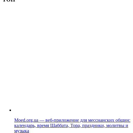
Moed.org.ua — веб-приложение для мессианских общин:
календарь, время Шаббата, Тора, праздники, молитвы и
музыка