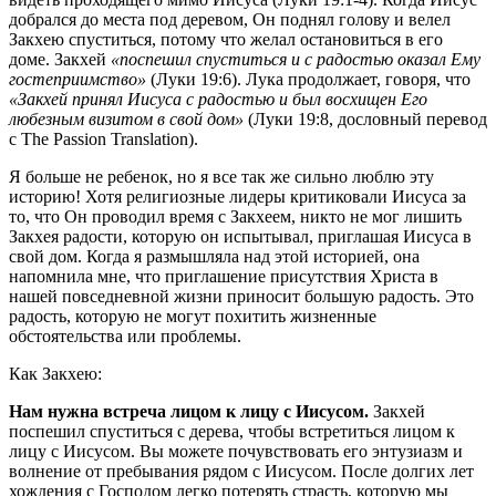
добрался до места под деревом, Он поднял голову и велел
Закхею спуститься, потому что желал остановиться в его
доме. Закхей
«поспешил спуститься и с радостью оказал Ему
гостеприимство»
(Луки 19:6). Лука продолжает, говоря, что
«Закхей принял Иисуса с радостью и был восхищен Его
любезным визитом в свой дом»
(Луки 19:8, дословный перевод
с The Passion Translation).
Я больше не ребенок, но я все так же сильно люблю эту
историю! Хотя религиозные лидеры критиковали Иисуса за
то, что Он проводил время с Закхеем, никто не мог лишить
Закхея радости, которую он испытывал, приглашая Иисуса в
свой дом. Когда я размышляла над этой историей, она
напомнила мне, что приглашение присутствия Христа в
нашей повседневной жизни приносит большую радость. Это
радость, которую не могут похитить жизненные
обстоятельства или проблемы.
Как Закхею:
Нам нужна встреча лицом к лицу с Иисусом.
Закхей
поспешил спуститься с дерева, чтобы встретиться лицом к
лицу с Иисусом. Вы можете почувствовать его энтузиазм и
волнение от пребывания рядом с Иисусом. После долгих лет
хождения с Господом легко потерять страсть, которую мы