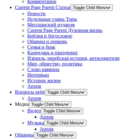
Комментарии
Current Page Parent
Статьи
Toggle Child Menu
Новости
Недельные главы Торы
Мессианский иудаизм
Current Page Parent
Духовная жизнь
Библия и богословие
Община и церковь
Семья и брак
Календарь и праздники
Израиль, еврейская история, антисемитизм
Мир, общество, политика
Слово раввина
Интервью
Истории жизни
Архив
Вопросы ребе
Toggle Child Menu
Архив
Медиа
Toggle Child Menu
Видео
Toggle Child Menu
Архив
Музыка
Toggle Child Menu
Архив
Общины
Toggle Child Menu