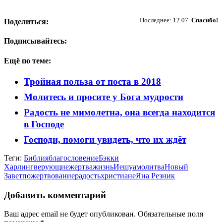
Пожертвовать
Последнее: 12.07.
Спасибо!
Поделиться:
Подписывайтесь:
Ещё по теме:
Тройная польза от поста в 2018
Молитесь и просите у Бога мудрости
Радость не мимолетна, она всегда находится
в Господе
Господи, помоги увидеть, что их ждёт
Теги:
Библия
благословение
Бэкки
Харлинг
верующие
жертва
жизнь
Иешуа
молитва
Новый
Завет
пожертвование
радость
христиане
Яна Резник
Добавить комментарий
Ваш адрес email не будет опубликован.
Обязательные поля