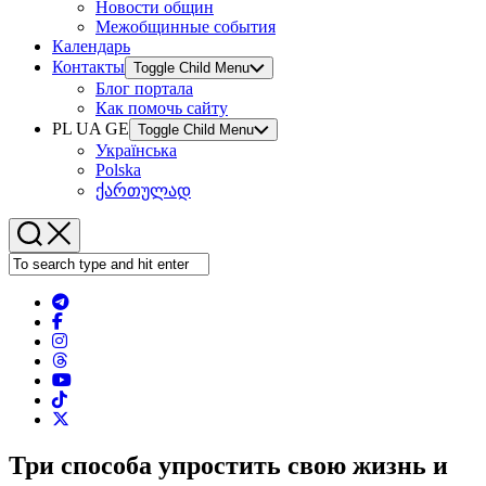
Новости общин
Межобщинные события
Календарь
Контакты
Toggle Child Menu
Блог портала
Как помочь сайту
PL UA GE
Toggle Child Menu
Українська
Polska
ქართულად
Три способа упростить свою жизнь и