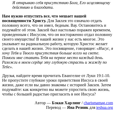
Я открываю себя присутствию Бога, Его исцеляющему
действию и благодати.
Нам нужно отпустить все, что мешает нашей
посвященности Христу.
Для Закхея это означало отдать
половину всего, что он имел, бедным. Вау. Остановитесь и
подумайте об этом. Закхей был настолько поражен временем,
проведенным с Иисусом, что он восторженно отдал половину
своего имущества! В нашей жизни у нас есть многое. Это
указывает на радикальную работу, которую Христос желает
сделать в нашей жизни. Это посвящение, говорящее:
«Иисус, я
хочу Тебя и Твоего присутствия больше всего на свете.
Помоги мне ставить Тебя на первое место каждый день.
Разожги в моем сердце эту глубокую страсть и жажду по
Тебе».
Друзья, найдите время прочитать Евангелие от Луки 19:1-10.
Не пропустите глубокие уроки приветствия Иисуса в своей
жизни, даже если вы давно знакомы с историей Закхея. Затем
подумайте: как конкретно вы можете упростить свою жизнь,
чтобы с большей радостью пригласить в нее Иисуса?
Автор —
Бэкки Харлинг
/
charismamag.com
Перевод —
Яна Резник
для
ieshua.org