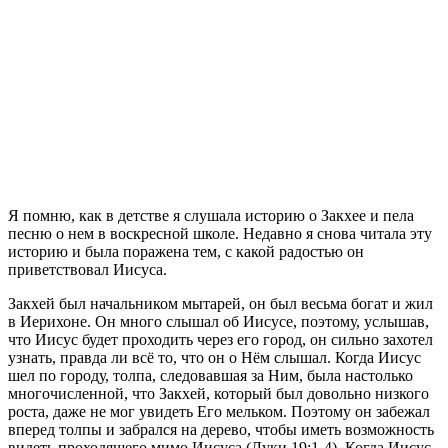
Я
помню, как в детстве я слушала историю о Закхее и пела
песню о нем в воскресной школе. Недавно я снова читала эту
историю и была поражена тем, с какой радостью он
приветствовал Иисуса.
Закхей был начальником мытарей, он был весьма богат и жил
в Иерихоне. Он много слышал об Иисусе, поэтому, услышав,
что Иисус будет проходить через его город, он сильно захотел
узнать, правда ли всё то, что он о Нём слышал. Когда Иисус
шел по городу, толпа, следовавшая за Ним, была настолько
многочисленной, что Закхей, который был довольно низкого
роста, даже не мог увидеть Его мельком. Поэтому он забежал
вперед толпы и забрался на дерево, чтобы иметь возможность
видеть проходящего мимо Иисуса (Луки 19:1-4). Когда Иисус