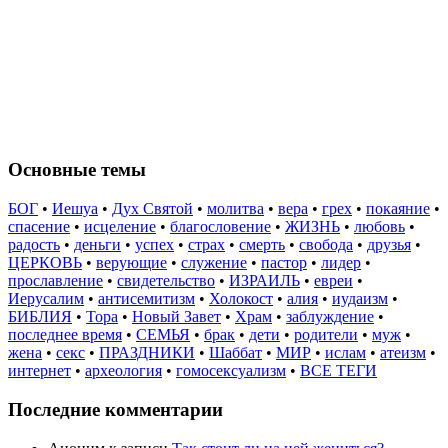
Основные темы
БОГ
•
Иешуа
•
Дух Святой
•
молитва
•
вера
•
грех
•
покаяние
•
спасение
•
исцеление
•
благословение
•
ЖИЗНЬ
•
любовь
•
радость
•
деньги
•
успех
•
страх
•
смерть
•
свобода
•
друзья
•
ЦЕРКОВЬ
•
верующие
•
служение
•
пастор
•
лидер
•
прославление
•
свидетельство
•
ИЗРАИЛЬ
•
евреи
•
Иерусалим
•
антисемитизм
•
Холокост
•
алия
•
иудаизм
•
БИБЛИЯ
•
Тора
•
Новый Завет
•
Храм
•
заблуждение
•
последнее время
•
СЕМЬЯ
•
брак
•
дети
•
родители
•
муж
•
жена
•
секс
•
ПРАЗДНИКИ
•
Шаббат
•
МИР
•
ислам
•
атеизм
•
интернет
•
археология
•
гомосексуализм
•
ВСЕ ТЕГИ
Последние комментарии