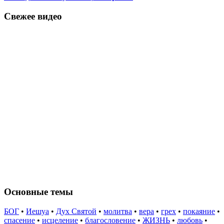
Свежее видео
Основные темы
БОГ
•
Иешуа
•
Дух Святой
•
молитва
•
вера
•
грех
•
покаяние
•
спасение
•
исцеление
•
благословение
•
ЖИЗНЬ
•
любовь
•