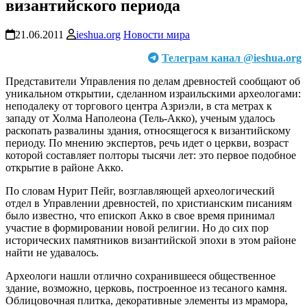
византийского периода
21.06.2011
ieshua.org
Новости мира
Телеграм канал @ieshua.org
Представители Управления по делам древностей сообщают об
уникальном открытии, сделанном израильскими археологами:
неподалеку от торгового центра Азриэли, в ста метрах к
западу от Холма Наполеона (Тель-Акко), ученым удалось
раскопать развалины здания, относящегося к византийскому
периоду. По мнению экспертов, речь идет о церкви, возраст
которой составляет полторы тысячи лет: это первое подобное
открытие в районе Акко.
По словам Нурит Пейг, возглавляющей археологический
отдел в Управлении древностей, по христианским писаниям
было известно, что епископ Акко в свое время принимал
участие в формировании новой религии. Но до сих пор
исторических памятников византийской эпохи в этом районе
найти не удавалось.
Археологи нашли отлично сохранившееся общественное
здание, возможно, церковь, построенное из тесаного камня.
Облицовочная плитка, декоративные элементы из мрамора,