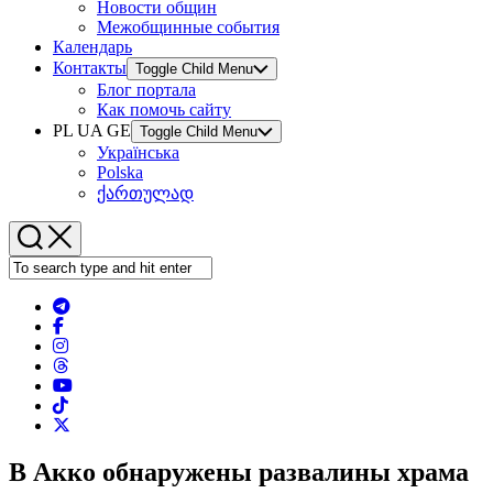
Новости общин
Межобщинные события
Календарь
Контакты
Toggle Child Menu
Блог портала
Как помочь сайту
PL UA GE
Toggle Child Menu
Українська
Polska
ქართულად
В Акко обнаружены развалины храма