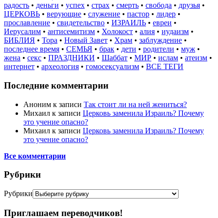
радость
•
деньги
•
успех
•
страх
•
смерть
•
свобода
•
друзья
•
ЦЕРКОВЬ
•
верующие
•
служение
•
пастор
•
лидер
•
прославление
•
свидетельство
•
ИЗРАИЛЬ
•
евреи
•
Иерусалим
•
антисемитизм
•
Холокост
•
алия
•
иудаизм
•
БИБЛИЯ
•
Тора
•
Новый Завет
•
Храм
•
заблуждение
•
последнее время
•
СЕМЬЯ
•
брак
•
дети
•
родители
•
муж
•
жена
•
секс
•
ПРАЗДНИКИ
•
Шаббат
•
МИР
•
ислам
•
атеизм
•
интернет
•
археология
•
гомосексуализм
•
ВСЕ ТЕГИ
Последние комментарии
Аноним
к записи
Так стоит ли на ней жениться?
Михаил
к записи
Церковь заменила Израиль? Почему
это учение опасно?
Михаил
к записи
Церковь заменила Израиль? Почему
это учение опасно?
Все комментарии
Рубрики
Рубрики
Приглашаем переводчиков!