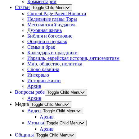
Комментарии
Статьи
Toggle Child Menu
Current Page Parent
Новости
Недельные главы Торы
Мессианский иудаизм
Духовная жизнь
Библия и богословие
Община и церковь
Семья и брак
Календарь и праздники
Израиль, еврейская история, антисемитизм
Мир, общество, политика
Слово раввина
Интервью
Истории жизни
Архив
Вопросы ребе
Toggle Child Menu
Архив
Медиа
Toggle Child Menu
Видео
Toggle Child Menu
Архив
Музыка
Toggle Child Menu
Архив
Общины
Toggle Child Menu