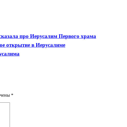
сказала про Иерусалим Первого храма
ое открытие в Иерусалиме
русалима
ечены
*