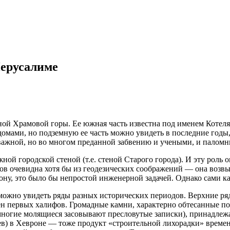
Иерусалиме
ой Храмовой горы. Ее южная часть известна под именем Котеля,
домами, но подземную ее часть можно увидеть в последние годы,
 важной, но во многом преданной забвению и учеными, и палом
й городской стеной (т.е. стеной Старого города). И эту роль о
нтов очевидна хотя бы из геодезических соображений — она воз
лону, это было бы непростой инженерной задачей. Однако сами к
 можно увидеть ряды разных исторических периодов. Верхние р
ен первых халифов. Громадные камни, характерно обтесанные п
ногие молящиеся засовывают пресловутые записки), принадлежат 
) в Хевроне — тоже продукт «строительной лихорадки» времен И