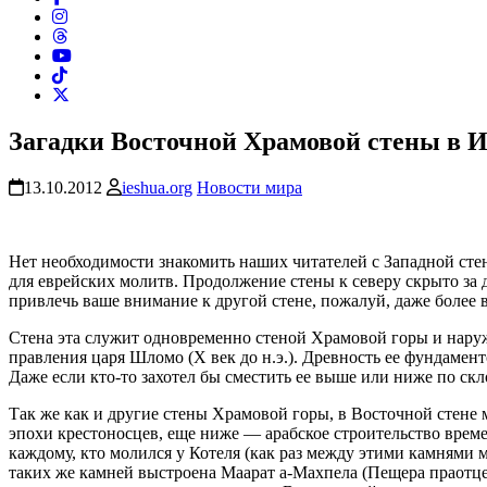
Загадки Восточной Храмовой стены в 
13.10.2012
ieshua.org
Новости мира
Нет необходимости знакомить наших читателей с Западной стен
для еврейских молитв. Продолжение стены к северу скрыто за 
привлечь ваше внимание к другой стене, пожалуй, даже более
Стена эта служит одновременно стеной Храмовой горы и наружно
правления царя Шломо (X век до н.э.). Древность ее фундаме
Даже если кто-то захотел бы сместить ее выше или ниже по ск
Так же как и другие стены Храмовой горы, в Восточной стене
эпохи крестоносцев, еще ниже — арабское строительство врем
каждому, кто молился у Котеля (как раз между этими камнями м
таких же камней выстроена Маарат а-Махпела (Пещера праотцев