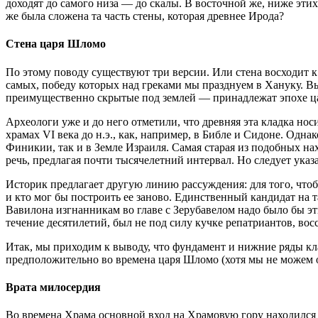
доходят до самого низа — до скалы. В восточной же, ниже эти
же была сложена та часть стены, которая древнее Ирода?
Стена царя Шломо
По этому поводу существуют три версии. Или стена восходит к
самых, победу которых над греками мы празднуем в Хануку. В
преимущественно скрытые под землей — принадлежат эпохе ца
Археологи уже и до него отметили, что древняя эта кладка н
храмах VI века до н.э., как, например, в Библе и Сидоне. Одна
Финикии, так и в Земле Израиля. Самая старая из подобных нах
речь, предлагая почти тысячелетний интервал. Но следует ука
Историк предлагает другую линию рассуждения: для того, чтоб
и кто мог бы построить ее заново. Единственный кандидат на
Вавилона изгнанникам во главе с Зерубавелом надо было бы э
течение десятилетий, был не под силу кучке репатриантов, в
Итак, мы приходим к выводу, что фундамент и нижние ряды к
предположительно во времена царя Шломо (хотя мы не можем оп
Врата милосердия
Во времена Храма основной вход на Храмовую гору находился