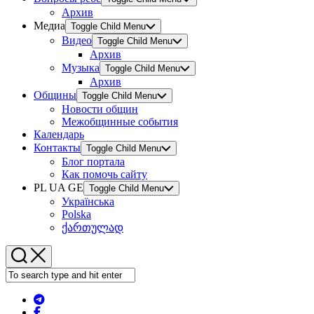
Архив
Медиа
Toggle Child Menu
Видео
Toggle Child Menu
Архив
Музыка
Toggle Child Menu
Архив
Общины
Toggle Child Menu
Новости общин
Межобщинные события
Календарь
Контакты
Toggle Child Menu
Блог портала
Как помочь сайту
PL UA GE
Toggle Child Menu
Українська
Polska
ქართულად