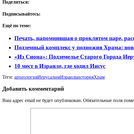
Поделиться:
Подписывайтесь:
Ещё по теме:
Печать, напомнившая о проклятом царе, рас
Подземный комплекс у подножия Храма: нов
«Из Сиона»: Подземелье Старого Города Ие
10 мест в Израиле, где ходил Иисус
Теги:
археология
Иерусалим
Израиль
история
Храм
Добавить комментарий
Ваш адрес email не будет опубликован.
Обязательные поля пом