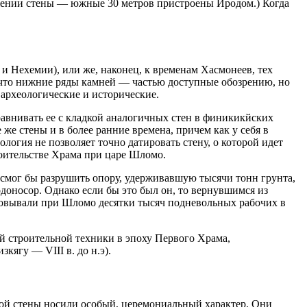
отяжении стены — южные 30 метров пристроены Иродом.) Когда
 и Нехемии), или же, наконец, к временам Хасмонеев, тех
 что нижние ряды камней — частью доступные обозрению, но
археологические и исторические.
равнивать ее с кладкой аналогичных стен в финикикйских
 же стены и в более ранние времена, причем как у себя в
ология не позволяет точно датировать стену, о которой идет
роительстве Храма при царе Шломо.
 смог бы разрушить опору, удерживавшую тысячи тонн грунта,
доносор. Однако если бы это был он, то вернувшимся из
изовывали при Шломо десятки тысяч подневольных рабочих в
й строительной техники в эпоху Первого Храма,
ягу — VIII в. до н.э).
ой стены носили особый, церемониальный характер. Они