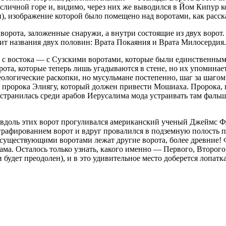
ичной горе и, видимо, через них же выводился в Йом Кипур ко
), изображение которой было помещено над воротами, как расс
орота, заложенные снаружи, а внутри состоящие из двух ворот
одит названия двух половин: Врата Покаяния и Врата Милосердия.
 с востока — с Сузскими воротами, которые были единственными
ота, которые теперь лишь угадываются в стене, но их упоминае
еологические раскопки, но мусульмане постепенно, шаг за шагом
д пророка Элиягу, который должен привести Мошиаха. Пророка, 
странилась среди арабов Иерусалима мода устраивать там фальш
 вдоль этих ворот прогуливался американский ученый Джеймс Фл
ографированием ворот и вдруг провалился в подземную полость
уществующими воротами лежат другие ворота, более древние! Ф
рама. Осталось только узнать, какого именно — Первого, Второг
удет преодолен), и в это удивительное место доберется лопатка