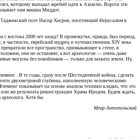
зел, которому выпадал жребий идти к Азазелю. Ворота эти
казывает нам мишна Миддот.
. Таджикский поэт Насир Хосров, посетивший Иерусалим в
 с востока 2000 лет назад? В промежутке, правда, был период,
т, в частности, еврейский мудрец и путешественник XIV века
 превратили все пространство, примыкающее к стене, в
положим, они не остановят, а вот археологов — очень даже
ивые могилы без покойников — только для захвата земли. Ну,
еминг . В те годы, сразу после Шестидневной войны, сделать
 почти двухметровой глубины, наполненную человеческими
леминг показывает на основе анализа техники кладки, что это
о или же результата реконструкции Храма Иродом. Будем ждать,
 археолога. Хотя бы.
Меир Антопольский
Пожертвовать