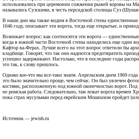
использовались при церемонии сожжения рыжей коровы на Масл
назывались Сузскими, в честь персидской столицы Суз (Шушан
В наши дни мы также видим в Восточной стены единственные в
1046 году, описывает эти ворота, тогда еще открытые, и прив
Возникает вопрос: как соотносятся эти ворота — единственные
когда в южной части Восточной стены находились еще одни вор
Кафтор ва-Ферах. Лучше всего на этот вопрос ответили бы арх
кладбище. Говорят, что так они надеются предотвратить прихо
успешно задерживают. Настолько, что в последние годы распро
это так, к слову пришлось.
Однако кое-что мы все-таки знаем. Апрельским днем 1969 года
это было значительно проще, чем сейчас. Он был увлечен фот
костями, расположенную под южной оконечностью ворот. Под с
не римская работа. Следовательно, там лежат ворота времен Х
пока страх мусульман перед еврейским Мошиахом пройдет (или б
Источник — jewish.ru