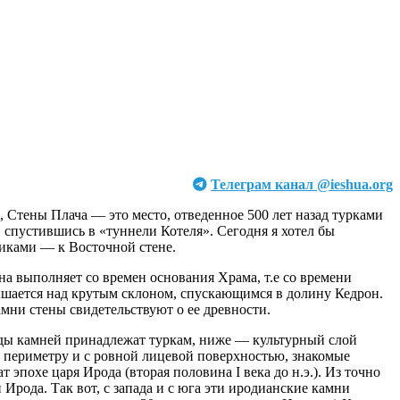
Телеграм канал @ieshua.org
 Стены Плача — это место, отведенное 500 лет назад турками
 спустившись в «туннели Котеля». Сегодня я хотел бы
никами — к Восточной стене.
на выполняет со времен основания Храма, т.е со времени
вышается над крутым склоном, спускающимся в долину Кедрон.
амни стены свидетельствуют о ее древности.
яды камней принадлежат туркам, ниже — культурный слой
о периметру и с ровной лицевой поверхностью, знакомые
эпохе царя Ирода (вторая половина I века до н.э.). Из точно
рода. Так вот, с запада и с юга эти иродианские камни