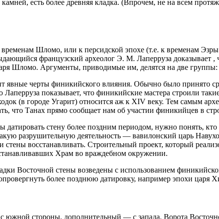
х камней, есть более древняя кладка. (Впрочем, не на всем пр
 временам Шломо, или к персидской эпохе (т.е. к временам Эзры
ыдающийся французский археолог Э. М. Лаперруза доказывает ,
ря Шломо. Аргументы, приводимые им, делятся на две группы: 
осит явные черты финикийского влияния. Обычно было принято с
ко Лаперруза показывает, что финикийские мастера строили такие
одок (в городе Угарит) относится аж к XIV веку. Тем самым архе
зать, что Танах прямо сообщает нам об участии финикийцев в ст
ы датировать стену более поздним периодом, нужно понять, кто
 такую разрушительную деятельность — вавилонский царь Навухо
ти стены восстанавливать. Строительный проект, который реал
осстанавливавших Храм во враждебном окружении.
ладки Восточной стены возведены с использованием финикийско
ровергнуть более позднюю датировку, например эпохи царя Хизк
 с южной стороны, дополнительный — с запада. Ворота Восточн