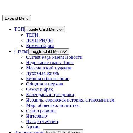
Expand Menu
ТОП
Toggle Child Menu
ТЕГИ
ЛОНГРИДЫ
Комментарии
Статьи
Toggle Child Menu
Current Page Parent
Новости
Недельные главы Торы
Мессианский иудаизм
Духовная жизнь
Библия и богословие
Община и церковь
Семья и брак
Календарь и праздники
Израиль, еврейская история, антисемитизм
Мир, общество, политика
Слово раввина
Интервью
Истории жизни
Архив
Вопросы ребе
Toggle Child Menu