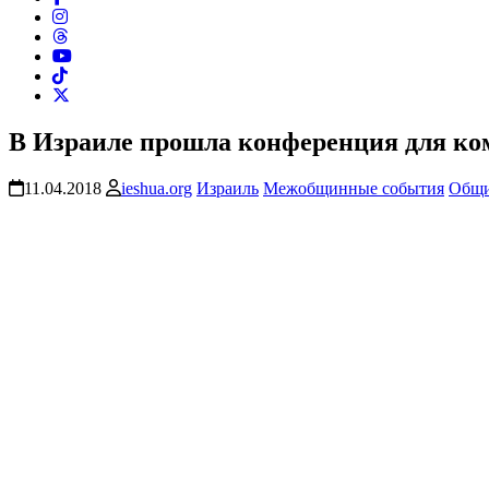
В Израиле прошла конференция для ко
11.04.2018
ieshua.org
Израиль
Межобщинные события
Общ