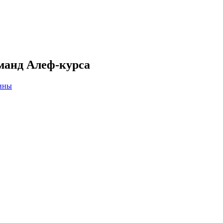
манд Алеф-курса
ины