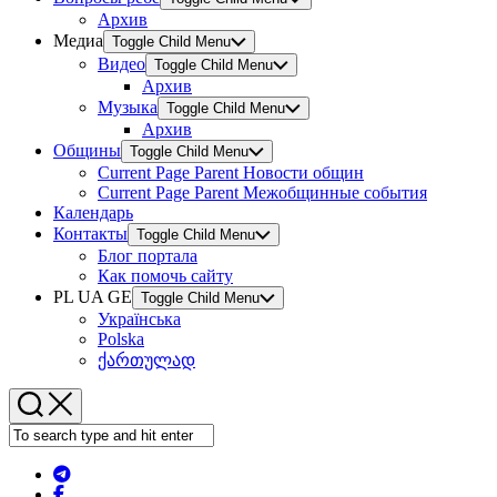
Архив
Медиа
Toggle Child Menu
Видео
Toggle Child Menu
Архив
Музыка
Toggle Child Menu
Архив
Общины
Toggle Child Menu
Current Page Parent
Новости общин
Current Page Parent
Межобщинные события
Календарь
Контакты
Toggle Child Menu
Блог портала
Как помочь сайту
PL UA GE
Toggle Child Menu
Українська
Polska
ქართულად