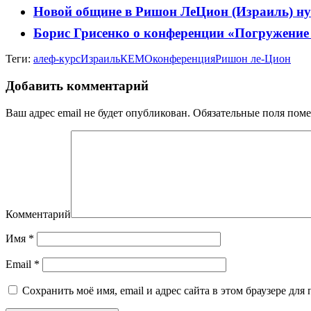
Новой общине в Ришон ЛеЦион (Израиль) н
Борис Грисенко о конференции «Погружение 
Теги:
алеф-курс
Израиль
КЕМО
конференция
Ришон ле-Цион
Добавить комментарий
Ваш адрес email не будет опубликован.
Обязательные поля пом
Комментарий
Имя
*
Email
*
Сохранить моё имя, email и адрес сайта в этом браузере д