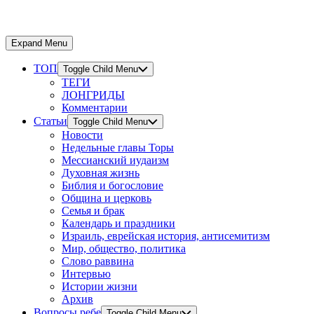
Expand Menu
ТОП
Toggle Child Menu
ТЕГИ
ЛОНГРИДЫ
Комментарии
Статьи
Toggle Child Menu
Новости
Недельные главы Торы
Мессианский иудаизм
Духовная жизнь
Библия и богословие
Община и церковь
Семья и брак
Календарь и праздники
Израиль, еврейская история, антисемитизм
Мир, общество, политика
Слово раввина
Интервью
Истории жизни
Архив
Вопросы ребе
Toggle Child Menu