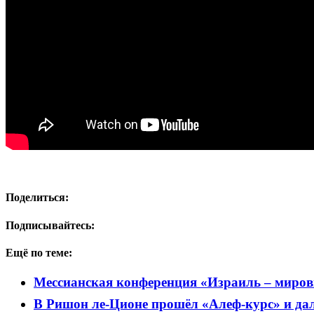
Поделиться:
Подписывайтесь:
Ещё по теме:
Мессианская конференция «Израиль – миров
В Ришон ле-Ционе прошёл «Алеф-курс» и дал