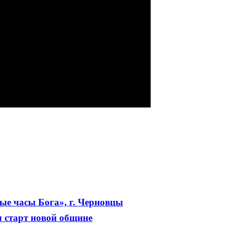
ые часы Бога», г. Черновцы
 старт новой общине