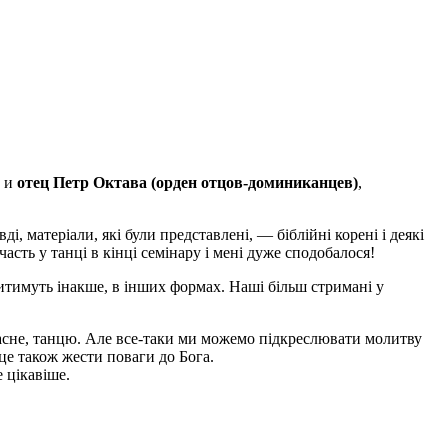
л и
отец Петр Октава (орден отцов-доминиканцев)
,
ді, матеріали, які були представлені, — біблійні корені і деякі
сть у танці в кінці семінару і мені дуже сподобалося!
дитимуть інакше, в інших формах. Наші більш стримані у
ласне, танцю. Але все-таки ми можемо підкреслювати молитву
це також жести поваги до Бога.
 цікавіше.