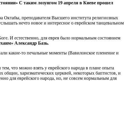
стоянии» С таким лозунгом 19 апреля в Киеве прошел
ра Октабы, преподавателя Высшего института религиозных
 услышать нечто новое и интересное о еврейском танцевальном
Боге. И естественно, для еврея было нормальным состоянием
хаим» Александр Базь.
упали какие-то печальные моменты (Вавилонское пленение и
 тем, что можно взять у еврейского народа в плане опыта
х общин, харизматических церквей, некоторых баптистов, и
нно для еврейского народа, но, не совсем нормальным для