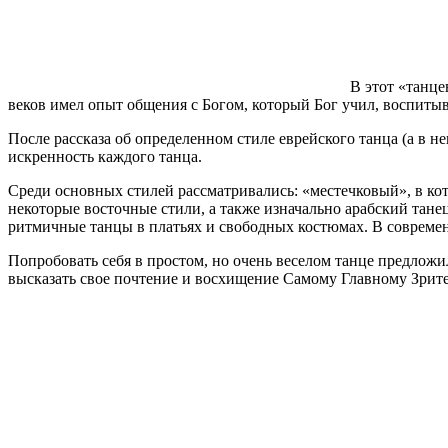
В этот «танце
веков имел опыт общения с Богом, который Бог учил, воспитыва
После рассказа об определенном стиле еврейского танца (а в н
искренность каждого танца.
Среди основных стилей рассматривались: «местечковый», в кот
некоторые восточные стили, а также изначально арабский танец
ритмичные танцы в платьях и свободных костюмах. В современ
Попробовать себя в простом, но очень веселом танце предложи
высказать свое почтение и восхищение Самому Главному Зрит