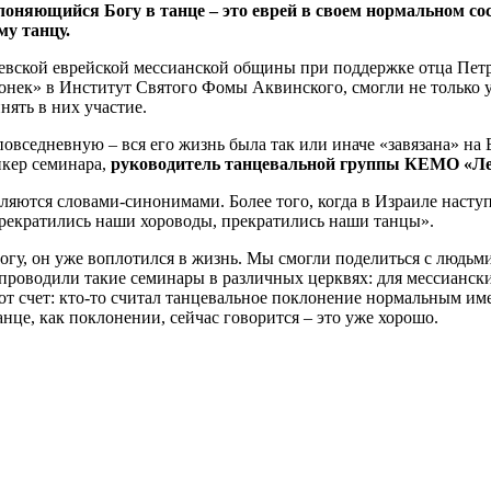
лоняющийся Богу в танце – это еврей в своем нормальном со
у танцу.
евской еврейской мессианской общины при поддержке отца Пет
 огонек» в Институт Святого Фомы Аквинского, смогли не только
нять в них участие.
овседневную – вся его жизнь была так или иначе «завязана» на 
пикер семинара,
руководитель танцевальной группы КЕМО «Ле
вляются словами-синонимами. Более того, когда в Израиле наст
«Прекратились наши хороводы, прекратились наши танцы».
Богу, он уже воплотился в жизнь. Мы смогли поделиться с людьми
проводили такие семинары в различных церквях: для мессиански
от счет: кто-то считал танцевальное поклонение нормальным име
танце, как поклонении, сейчас говорится – это уже хорошо.