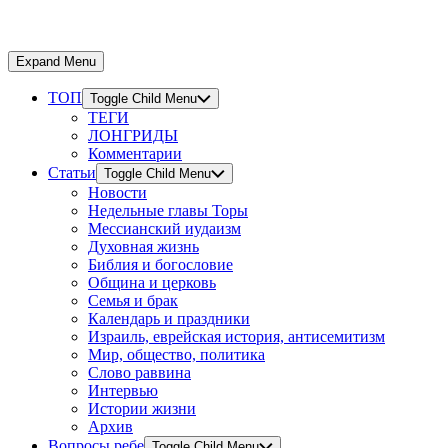
Expand Menu
ТОП
Toggle Child Menu
ТЕГИ
ЛОНГРИДЫ
Комментарии
Статьи
Toggle Child Menu
Новости
Недельные главы Торы
Мессианский иудаизм
Духовная жизнь
Библия и богословие
Община и церковь
Семья и брак
Календарь и праздники
Израиль, еврейская история, антисемитизм
Мир, общество, политика
Слово раввина
Интервью
Истории жизни
Архив
Вопросы ребе
Toggle Child Menu