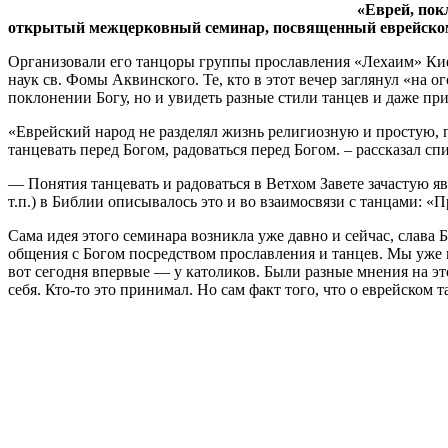
«Еврей, пок
открытый межцерковный семинар, посвященный еврейском
Организовали его танцоры группы прославления «Лехаим» Ки
наук св. Фомы Аквинского. Те, кто в этот вечер заглянул «на
поклонении Богу, но и увидеть разные стили танцев и даже при
«Еврейский народ не разделял жизнь религиозную и простую, п
танцевать перед Богом, радоваться перед Богом. – рассказал с
— Понятия танцевать и радоваться в Ветхом Завете зачастую я
т.п.) в Библии описывалось это и во взаимосвязи с танцами: 
Сама идея этого семинара возникла уже давно и сейчас, слава 
общения с Богом посредством прославления и танцев. Мы уже 
вот сегодня впервые — у католиков. Были разные мнения на эт
себя. Кто-то это принимал. Но сам факт того, что о еврейском 