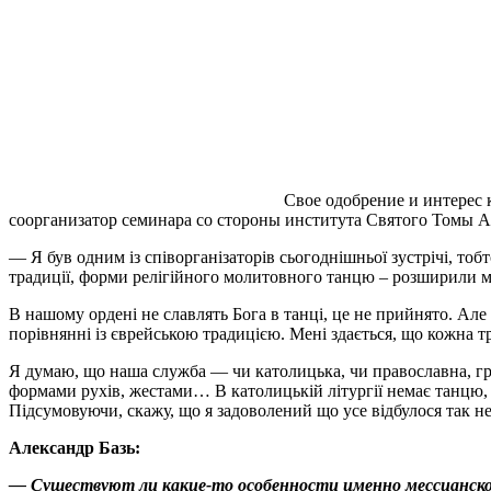
Свое одобрение и интерес
соорганизатор семинара со стороны института Святого Томы А
— Я був одним із співорганізаторів сьогоднішньої зустрічі, тобто
традиції, форми релігійного молитовного танцю – розширили мої 
В нашому ордені не славлять Бога в танці, це не прийнято. Але
порівнянні із єврейською традицією. Мені здається, що кожна тр
Я думаю, що наша служба — чи католицька, чи православна, гр
формами рухів, жестами… В католицькій літургії немає танцю, а
Підсумовуючи, скажу, що я задоволений що усе відбулося так не
Александр Базь:
— Существуют ли какие-то особенности именно мессианског