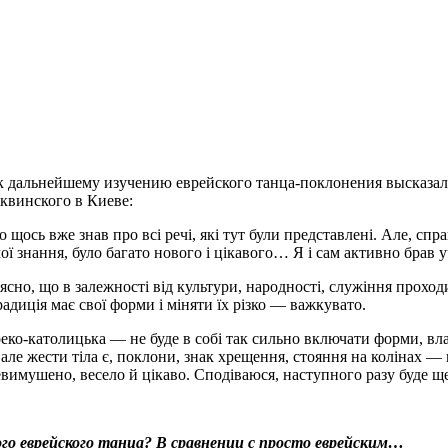
 к дальнейшему изучению еврейского танца-поклонения высказа
квинского в Киеве:
 щось вже знав про всі речі, які тут були представлені. Але, справ
знання, було багато нового і цікавого… Я і сам активно брав уча
 ясно, що в залежності від культури, народності, служіння прохо
адиція має свої форми і міняти їх різко — важкувато.
еко-католицька — не буде в собі так сильно включати форми, в
ле жести тіла є, поклони, знак хрещення, стояння на колінах — 
вимушено, весело й цікаво. Сподіваюся, наступного разу буде ще
о еврейского танца? В сравнении с просто еврейским…