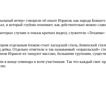
вальный вечер» говорили об опыте Израиля, как народа Божьег
л, и который глубоко понимает, как действительно можно славит
екоторых случаях и показа кратких видео), служители «Лехаима»
ором отдельным блоком стоит хасидский стиль; йеменский стиль,
 дебка. Отдельно отметили и так называемый «израильский» стил
ном Израиле их танцуют массово, большими группами, существу
ли в конце семинара и всем участникам. Так что каждый смог п
елю.