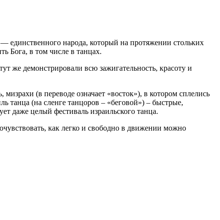
о — единственного народа, который на протяжении стольких
ь Бога, в том числе в танцах.
 тут же демонстрировали всю зажигательность, красоту и
 мизрахи (в переводе означает «восток»), в котором сплелись
ь танца (на сленге танцоров – «беговой») – быстрые,
ет даже целый фестиваль израильского танца.
рочувствовать, как легко и свободно в движении можно