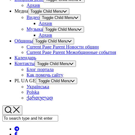
Архив
Медиа
Toggle Child Menu
Видео
Toggle Child Menu
Архив
Музыка
Toggle Child Menu
Архив
Общины
Toggle Child Menu
Current Page Parent
Новости общин
Current Page Parent
Межобщинные события
Календарь
Контакты
Toggle Child Menu
Блог портала
Как помочь сайту
PL UA GE
Toggle Child Menu
Українська
Polska
ქართულად