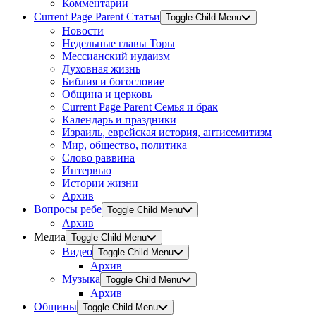
Комментарии
Current Page Parent
Статьи
Toggle Child Menu
Новости
Недельные главы Торы
Мессианский иудаизм
Духовная жизнь
Библия и богословие
Община и церковь
Current Page Parent
Семья и брак
Календарь и праздники
Израиль, еврейская история, антисемитизм
Мир, общество, политика
Слово раввина
Интервью
Истории жизни
Архив
Вопросы ребе
Toggle Child Menu
Архив
Медиа
Toggle Child Menu
Видео
Toggle Child Menu
Архив
Музыка
Toggle Child Menu
Архив
Общины
Toggle Child Menu