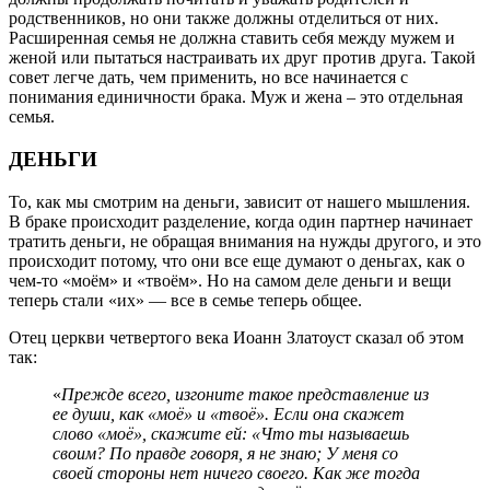
родственников, но они также должны отделиться от них.
Расширенная семья не должна ставить себя между мужем и
женой или пытаться настраивать их друг против друга. Такой
совет легче дать, чем применить, но все начинается с
понимания единичности брака. Муж и жена – это отдельная
семья.
ДЕНЬГИ
То, как мы смотрим на деньги, зависит от нашего мышления.
В браке происходит разделение, когда один партнер начинает
тратить деньги, не обращая внимания на нужды другого, и это
происходит потому, что они все еще думают о деньгах, как о
чем-то «моём» и «твоём». Но на самом деле деньги и вещи
теперь стали «их» — все в семье теперь общее.
Отец церкви четвертого века Иоанн Златоуст сказал об этом
так:
«
Прежде всего, изгоните такое представление из
ее души, как «моё» и «твоё». Если она скажет
слово «моё», скажите ей: «Что ты называешь
своим? По правде говоря, я не знаю; У меня со
своей стороны нет ничего своего. Как же тогда