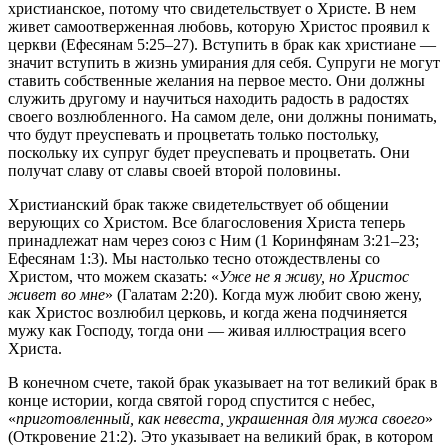
христианское, потому что свидетельствует о Христе. В нем
живет самоотверженная любовь, которую Христос проявил к
церкви (Ефесянам 5:25–27). Вступить в брак как христиане —
значит вступить в жизнь умирания для себя. Супруги не могут
ставить собственные желания на первое место. Они должны
служить другому и научиться находить радость в радостях
своего возлюбленного. На самом деле, они должны понимать,
что будут преуспевать и процветать только постольку,
поскольку их супруг будет преуспевать и процветать. Они
получат славу от славы своей второй половины.
Христианский брак также свидетельствует об общении
верующих со Христом. Все благословения Христа теперь
принадлежат нам через союз с Ним (1 Коринфянам 3:21–23;
Ефесянам 1:3). Мы настолько тесно отождествлены со
Христом, что можем сказать: «
Уже не я живу, но Христос
живет во мне
» (Галатам 2:20). Когда муж любит свою жену,
как Христос возлюбил церковь, и когда жена подчиняется
мужу как Господу, тогда они — живая иллюстрация всего
Христа.
В конечном счете, такой брак указывает на тот великий брак в
конце истории, когда святой город спустится с небес,
«
приготовленный, как невеста, украшенная для мужа своего
»
(Откровение 21:2). Это указывает на великий брак, в котором