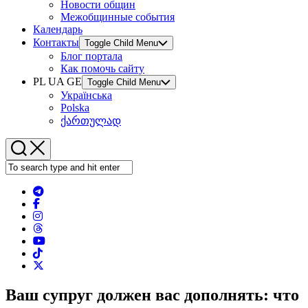
Новости общин
Межобщинные события
Календарь
Контакты
Toggle Child Menu
Блог портала
Как помочь сайту
PL UA GE
Toggle Child Menu
Українська
Polska
ქართულად
Ваш супруг должен вас дополнять: что