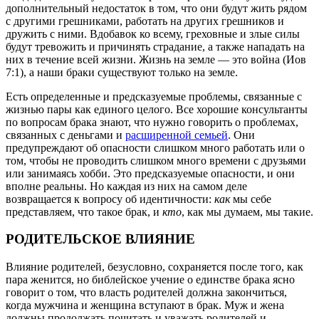
дополнительный недостаток в том, что они будут жить рядом
с другими грешниками, работать на других грешников и
дружить с ними. Вдобавок ко всему, греховные и злые силы
будут тревожить и причинять страдание, а также нападать на
них в течение всей жизни. Жизнь на земле — это война (Иов
7:1), а наши браки существуют только на земле.
Есть определенные и предсказуемые проблемы, связанные с
жизнью пары как единого целого. Все хорошие консультанты
по вопросам брака знают, что нужно говорить о проблемах,
связанных с деньгами и
расширенной семьей
. Они
предупреждают об опасности слишком много работать или о
том, чтобы не проводить слишком много времени с друзьями
или занимаясь хобби. Это предсказуемые опасности, и они
вполне реальны. Но каждая из них на самом деле
возвращается к вопросу об идентичности:
как
мы себе
представляем, что такое брак, и
кто
, как мы думаем, мы такие.
РОДИТЕЛЬСКОЕ ВЛИЯНИЕ
Влияние родителей, безусловно, сохраняется после того, как
пара женится, но библейское учение о единстве брака ясно
говорит о том, что власть родителей должна закончиться,
когда мужчина и женщина вступают в брак. Муж и жена
должны продолжать почитать и уважать родителей и