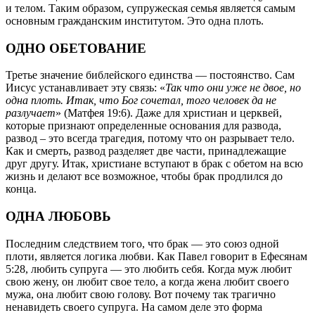
и телом. Таким образом, супружеская семья является самым
основным гражданским институтом. Это одна плоть.
ОДНО ОБЕТОВАНИЕ
Третье значение библейского единства — постоянство. Сам
Иисус устанавливает эту связь: «
Так что они уже не двое, но
одна плоть. Итак, что Бог сочетал, того человек да не
разлучает
» (Матфея 19:6). Даже для христиан и церквей,
которые признают определенные основания для развода,
развод – это всегда трагедия, потому что он разрывает тело.
Как и смерть, развод разделяет две части, принадлежащие
друг другу. Итак, христиане вступают в брак с обетом на всю
жизнь и делают все возможное, чтобы брак продлился до
конца.
ОДНА ЛЮБОВЬ
Последним следствием того, что брак — это союз одной
плоти, является логика любви. Как Павел говорит в Ефесянам
5:28, любить супруга — это любить себя. Когда муж любит
свою жену, он любит свое тело, а когда жена любит своего
мужа, она любит свою голову. Вот почему так трагично
ненавидеть своего супруга. На самом деле это форма