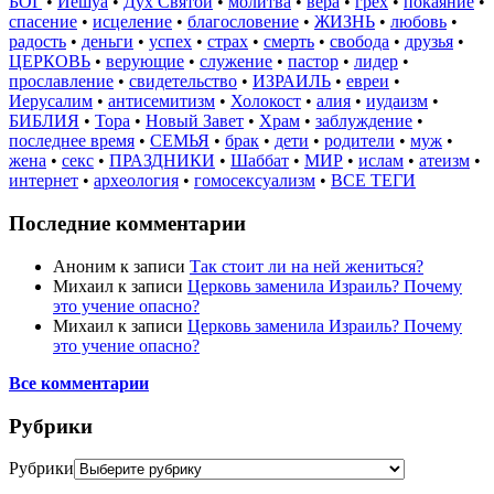
БОГ
•
Иешуа
•
Дух Святой
•
молитва
•
вера
•
грех
•
покаяние
•
спасение
•
исцеление
•
благословение
•
ЖИЗНЬ
•
любовь
•
радость
•
деньги
•
успех
•
страх
•
смерть
•
свобода
•
друзья
•
ЦЕРКОВЬ
•
верующие
•
служение
•
пастор
•
лидер
•
прославление
•
свидетельство
•
ИЗРАИЛЬ
•
евреи
•
Иерусалим
•
антисемитизм
•
Холокост
•
алия
•
иудаизм
•
БИБЛИЯ
•
Тора
•
Новый Завет
•
Храм
•
заблуждение
•
последнее время
•
СЕМЬЯ
•
брак
•
дети
•
родители
•
муж
•
жена
•
секс
•
ПРАЗДНИКИ
•
Шаббат
•
МИР
•
ислам
•
атеизм
•
интернет
•
археология
•
гомосексуализм
•
ВСЕ ТЕГИ
Последние комментарии
Аноним
к записи
Так стоит ли на ней жениться?
Михаил
к записи
Церковь заменила Израиль? Почему
это учение опасно?
Михаил
к записи
Церковь заменила Израиль? Почему
это учение опасно?
Все комментарии
Рубрики
Рубрики