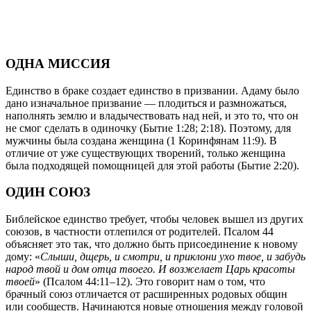
ОДНА МИССИЯ
Единство в браке создает единство в призвании. Адаму было
дано изначальное призвание — плодиться и размножаться,
наполнять землю и владычествовать над ней, и это то, что он
не смог сделать в одиночку (Бытие 1:28; 2:18). Поэтому, для
мужчины была создана женщина (1 Коринфянам 11:9). В
отличие от уже существующих творений, только женщина
была подходящей помощницей для этой работы (Бытие 2:20).
ОДИН СОЮЗ
Библейское единство требует, чтобы человек вышел из других
союзов, в частности отлепился от родителей. Псалом 44
объясняет это так, что должно быть присоединение к новому
дому: «
Слыши, дщерь, и смотри, и приклони ухо твое, и забудь
народ твой и дом отца твоего. И возжелает Царь красоты
твоей
» (Псалом 44:11–12). Это говорит нам о том, что
брачный союз отличается от расширенных родовых общин
или сообществ. Начинаются новые отношения между головой