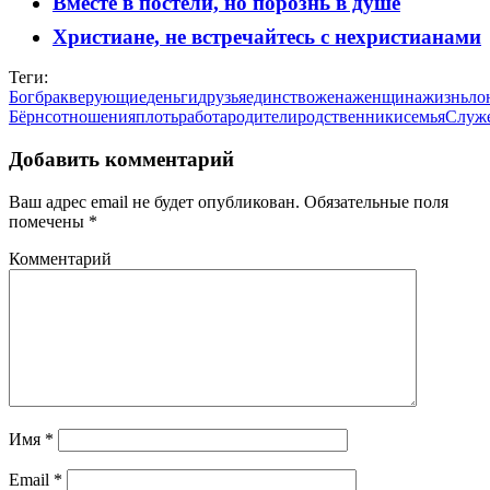
Вместе в постели, но порознь в душе
Христиане, не встречайтесь с нехристианами
Теги:
Бог
брак
верующие
деньги
друзья
единство
жена
женщина
жизнь
ло
Бёрнс
отношения
плоть
работа
родители
родственники
семья
Служ
Добавить комментарий
Ваш адрес email не будет опубликован.
Обязательные поля
помечены
*
Комментарий
Имя
*
Email
*