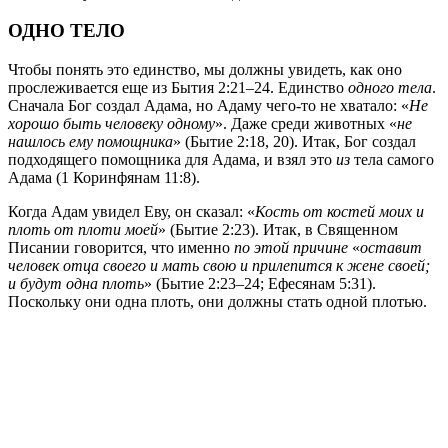
ОДНО ТЕЛО
Чтобы понять это единство, мы должны увидеть, как оно
прослеживается еще из Бытия 2:21–24. Единство
одного тела
.
Сначала Бог создал Адама, но Адаму чего-то не хватало: «
Не
хорошо быть человеку одному
». Даже среди животных «
не
нашлось ему помощника
» (Бытие 2:18, 20). Итак, Бог создал
подходящего помощника для Адама, и взял это
из
тела самого
Адама (1 Коринфянам 11:8).
Когда Адам увидел Еву, он сказал: «
Кость от костей моих и
плоть от плоти моей
» (Бытие 2:23). Итак, в Священном
Писании говорится, что именно
по этой причине
«
оставит
человек отца своего и мать свою и прилепится к жене своей;
и будут одна плоть
» (Бытие 2:23–24; Ефесянам 5:31).
Поскольку они одна плоть, они должны стать одной плотью.