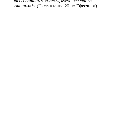
ты говоришь о «моем», когда всё стало
«вашим»?
» (Наставление 20 по Ефесянам)