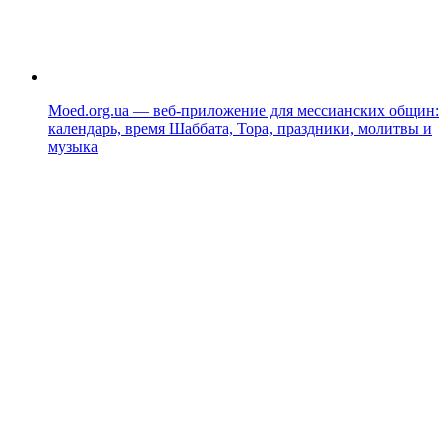
Moed.org.ua — веб-приложение для мессианских общин:
календарь, время Шаббата, Тора, праздники, молитвы и
музыка