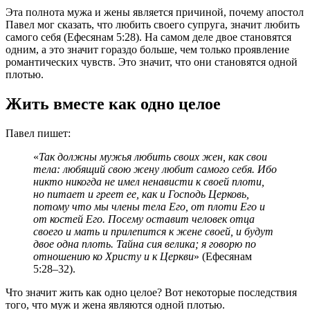
Эта полнота мужа и жены является причиной, почему апостол
Павел мог сказать, что любить своего супруга, значит любить
самого себя (Ефесянам 5:28). На самом деле двое становятся
одним, а это значит гораздо больше, чем только проявление
романтических чувств. Это значит, что они становятся одной
плотью.
Жить вместе как одно целое
Павел пишет:
«
Так должны мужья любить своих жен, как свои
тела: любящий свою жену любит самого себя. Ибо
никто никогда не имел ненависти к своей плоти,
но питает и греет ее, как и Господь Церковь,
потому что мы члены тела Его, от плоти Его и
от костей Его. Посему оставит человек отца
своего и мать и прилепится к жене своей, и будут
двое одна плоть. Тайна сия велика; я говорю по
отношению ко Христу и к Церкви
» (Ефесянам
5:28–32).
Что значит жить как одно целое? Вот некоторые последствия
того, что муж и жена являются одной плотью.