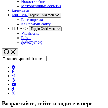
Новости общин
Межобщинные события
Календарь
Контакты
Toggle Child Menu
Блог портала
Как помочь сайту
PL UA GE
Toggle Child Menu
Українська
Polska
ქართულად
Возрастайте, сейте и ходите в вере