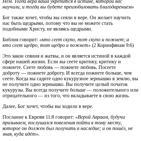
Нём. Тогда вера ваша укрепится в истине, которой вас
научили, и тогда вы будете преизобиловать благодарением»
Бог также хочет, чтобы вы сеяли в вере. Он желает научить
нас быть щедрыми, потому что вы не можете стать
подобными Христу, не являясь щедрыми.
Библия говорит:
«кто сеет скупо, тот скупо и пожнет; а
кто сеет щедро, тот щедро и пожнет»
(2 Коринфянам 9:6)
Это закон сеяния и жатвы, и он является истиной в каждой
сфере нашей жизни. Если вы сеете критику, критику и
пожнете. Сеете любовь — пожнете любовь. Посеете
доброту — пожнете доброту. И всегда пожнете больше, чем
сеете. Когда вы садите одно кукурузное зернышко в землю, вы
не получите одно зернышко. Вы получите целый початок
кукурузы. Вы всегда получите больше — положительного или
отрицательного — из того, что вкладываете в свою жизнь.
Далее, Бог хочет, чтобы вы ходили в вере.
Послание к Евреям 11:8 говорит:
«Верой Авраам, будучи
призываем, послушался повеления пойти к тому месту,
которое он должен был получить в наследие; и он пошёл, не
зная, куда идёт».