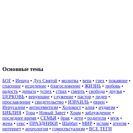
Основные темы
БОГ
•
Иешуа
•
Дух Святой
•
молитва
•
вера
•
грех
•
покаяние
•
спасение
•
исцеление
•
благословение
•
ЖИЗНЬ
•
любовь
•
радость
•
деньги
•
успех
•
страх
•
смерть
•
свобода
•
друзья
•
ЦЕРКОВЬ
•
верующие
•
служение
•
пастор
•
лидер
•
прославление
•
свидетельство
•
ИЗРАИЛЬ
•
евреи
•
Иерусалим
•
антисемитизм
•
Холокост
•
алия
•
иудаизм
•
БИБЛИЯ
•
Тора
•
Новый Завет
•
Храм
•
заблуждение
•
последнее время
•
СЕМЬЯ
•
брак
•
дети
•
родители
•
муж
•
жена
•
секс
•
ПРАЗДНИКИ
•
Шаббат
•
МИР
•
ислам
•
атеизм
•
интернет
•
археология
•
гомосексуализм
•
ВСЕ ТЕГИ