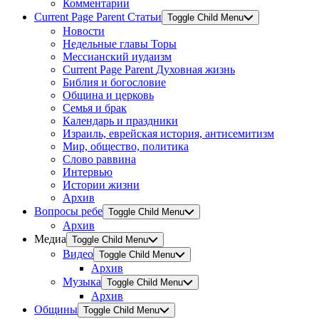
Комментарии
Current Page Parent
Статьи
Toggle Child Menu
Новости
Недельные главы Торы
Мессианский иудаизм
Current Page Parent
Духовная жизнь
Библия и богословие
Община и церковь
Семья и брак
Календарь и праздники
Израиль, еврейская история, антисемитизм
Мир, общество, политика
Слово раввина
Интервью
Истории жизни
Архив
Вопросы ребе
Toggle Child Menu
Архив
Медиа
Toggle Child Menu
Видео
Toggle Child Menu
Архив
Музыка
Toggle Child Menu
Архив
Общины
Toggle Child Menu