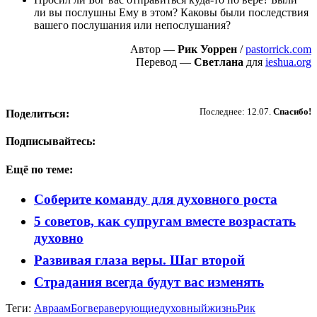
ли вы послушны Ему в этом? Каковы были последствия
вашего послушания или непослушания?
Автор —
Рик Уоррен
/
pastorrick.com
Перевод —
Светлана
для
ieshua.org
Пожертвовать
Последнее: 12.07.
Спасибо!
Поделиться:
Подписывайтесь:
Ещё по теме:
Соберите команду для духовного роста
5 советов, как супругам вместе возрастать
духовно
Развивая глаза веры. Шаг второй
Страдания всегда будут вас изменять
Теги:
Авраам
Бог
вера
верующие
духовный
жизнь
Рик