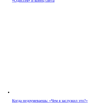
«Одиссея» и конец света
Когда недоумеваешь: «Чем я заслужил это?»