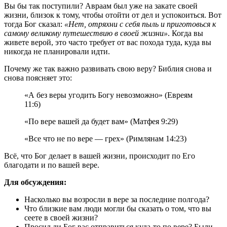
Вы бы так поступили? Авраам был уже на закате своей
жизни, близок к тому, чтобы отойти от дел и успокоиться. Вот
тогда Бог сказал:
«Нет, отряхни с себя пыль и приготовься к
самому великому путешествию в своей жизни»
. Когда вы
живете верой, это часто требует от вас похода туда, куда вы
никогда не планировали идти.
Почему же так важно развивать свою веру? Библия снова и
снова поясняет это:
«А без веры угодить Богу невозможно» (Евреям
11:6)
«По вере вашей да будет вам» (Матфея 9:29)
«Все что не по вере — грех» (Римлянам 14:23)
Всё, что Бог делает в вашей жизни, происходит по Его
благодати и по вашей вере.
Для обсуждения:
Насколько вы возросли в вере за последние полгода?
Что близкие вам люди могли бы сказать о том, что вы
сеете в своей жизни?
Просил ли Бог вас отправиться куда-то по вере? Были