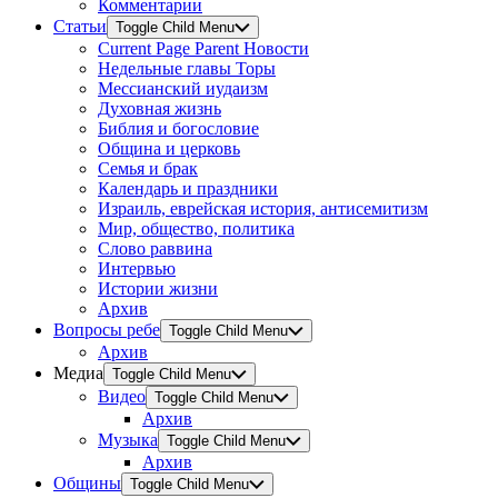
Комментарии
Статьи
Toggle Child Menu
Current Page Parent
Новости
Недельные главы Торы
Мессианский иудаизм
Духовная жизнь
Библия и богословие
Община и церковь
Семья и брак
Календарь и праздники
Израиль, еврейская история, антисемитизм
Мир, общество, политика
Слово раввина
Интервью
Истории жизни
Архив
Вопросы ребе
Toggle Child Menu
Архив
Медиа
Toggle Child Menu
Видео
Toggle Child Menu
Архив
Музыка
Toggle Child Menu
Архив
Общины
Toggle Child Menu