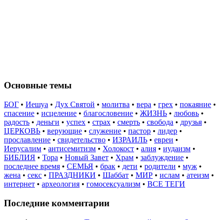
Основные темы
БОГ
•
Иешуа
•
Дух Святой
•
молитва
•
вера
•
грех
•
покаяние
•
спасение
•
исцеление
•
благословение
•
ЖИЗНЬ
•
любовь
•
радость
•
деньги
•
успех
•
страх
•
смерть
•
свобода
•
друзья
•
ЦЕРКОВЬ
•
верующие
•
служение
•
пастор
•
лидер
•
прославление
•
свидетельство
•
ИЗРАИЛЬ
•
евреи
•
Иерусалим
•
антисемитизм
•
Холокост
•
алия
•
иудаизм
•
БИБЛИЯ
•
Тора
•
Новый Завет
•
Храм
•
заблуждение
•
последнее время
•
СЕМЬЯ
•
брак
•
дети
•
родители
•
муж
•
жена
•
секс
•
ПРАЗДНИКИ
•
Шаббат
•
МИР
•
ислам
•
атеизм
•
интернет
•
археология
•
гомосексуализм
•
ВСЕ ТЕГИ
Последние комментарии