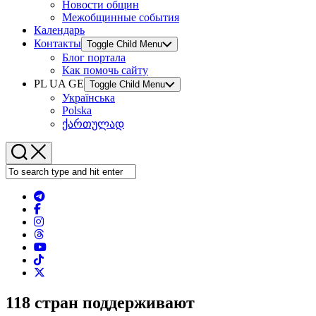
Новости общин
Межобщинные события
Календарь
Контакты
Toggle Child Menu
Блог портала
Как помочь сайту
PL UA GE
Toggle Child Menu
Українська
Polska
ქართულად
118 стран поддерживают