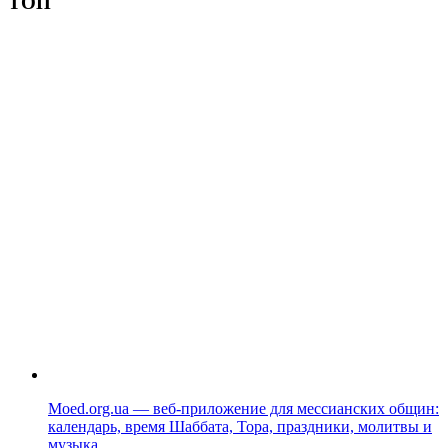
ТОП
Moed.org.ua — веб-приложение для мессианских общин:
календарь, время Шаббата, Тора, праздники, молитвы и
музыка