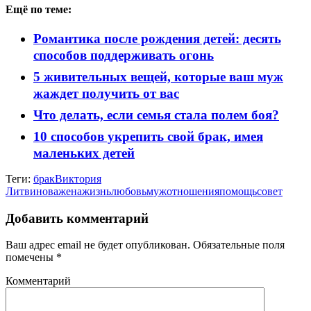
Ещё по теме:
Романтика после рождения детей: десять
способов поддерживать огонь
5 живительных вещей, которые ваш муж
жаждет получить от вас
Что делать, если семья стала полем боя?
10 способов укрепить свой брак, имея
маленьких детей
Теги:
брак
Виктория
Литвинова
жена
жизнь
любовь
муж
отношения
помощь
совет
Добавить комментарий
Ваш адрес email не будет опубликован.
Обязательные поля
помечены
*
Комментарий