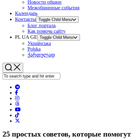
Новости общин
Межобщинные события
Календарь
Контакты
Toggle Child Menu
Блог портала
Как помочь сайту
PL UA GE
Toggle Child Menu
Українська
Polska
ქართულად
25 простых советов, которые помогут