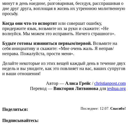
минут в день наедине, разговаривая, беседуя, расспрашивая о
дне друг друга, воплощая в жизнь их утреннюю молитвенную
просьбу.
Когда они что-то испортят
или совершат ошибку,
придержите язык, возьмите их за руки и скажите: «Не
волнуйся. Мы можем это исправить. Ничего страшного».
Будьте готовы извиниться первым/первой.
Возьмите на
себя инициативу и скажите: «Мне очень жаль. Я неправ/
неправа. Пожалуйста, прости меня».
Делайте некоторые из этих вещей каждый день в течение двух
недель и вы увидите, как это повлияет на вас, ваших супругов
и ваши отношения!
Автор —
Алиса Грейс
/
christianpost.com
Перевод —
Виктория Литвинова
для
ieshua.org
Пожертвовать
Последнее: 12.07.
Спасибо!
Поделиться:
Подписывайтесь: