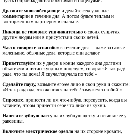
пусть сопровождаются объятиями и поцелуями.
Дразните многообещающе
и делайте сексуальные
комментарии в течение дня. А потом будьте теплым и
восторженным партнером в спальне.
Никогда не говорите уничижительно
о своих супругах
другим людям или в присутствии своих детей.
Часто говорите «спасибо»
в течение дня — даже за самые
маленькие, обычные дела, которые они делают.
Приветствуйте
их у двери в конце каждого дня долгими
объятиями и пятисекундным поцелуем, говоря: «Я так рад/
рада, что ты дома! Я скучал/скучала по тебе!»
Сделайте паузу,
возьмите его/ее лицо в свои руки и скажите:
«Я так рад/рада, что женился на тебе / замужем за тобой!»
Спросите,
принести ли им что-нибудь перекусить, когда вы
встанете, чтобы принести себе что-либо из кухни.
Нанесите зубную пасту
на их зубную щетку и оставьте ее у
раковины.
Включите электрическое одеяло
на их стороне кровати,