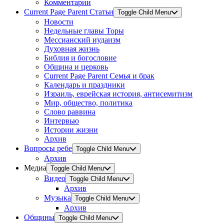
Комментарии
Current Page Parent
Статьи
Toggle Child Menu
Новости
Недельные главы Торы
Мессианский иудаизм
Духовная жизнь
Библия и богословие
Община и церковь
Current Page Parent
Семья и брак
Календарь и праздники
Израиль, еврейская история, антисемитизм
Мир, общество, политика
Слово раввина
Интервью
Истории жизни
Архив
Вопросы ребе
Toggle Child Menu
Архив
Медиа
Toggle Child Menu
Видео
Toggle Child Menu
Архив
Музыка
Toggle Child Menu
Архив
Общины
Toggle Child Menu