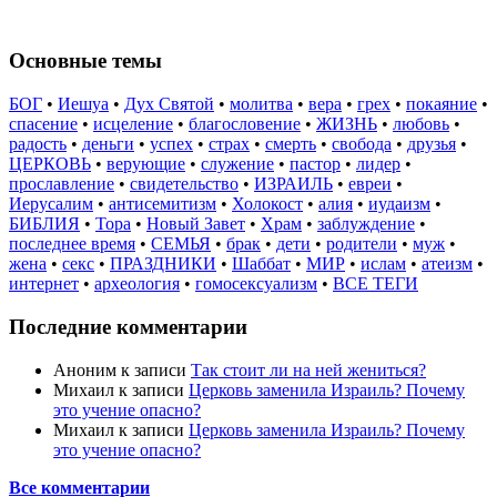
Основные темы
БОГ
•
Иешуа
•
Дух Святой
•
молитва
•
вера
•
грех
•
покаяние
•
спасение
•
исцеление
•
благословение
•
ЖИЗНЬ
•
любовь
•
радость
•
деньги
•
успех
•
страх
•
смерть
•
свобода
•
друзья
•
ЦЕРКОВЬ
•
верующие
•
служение
•
пастор
•
лидер
•
прославление
•
свидетельство
•
ИЗРАИЛЬ
•
евреи
•
Иерусалим
•
антисемитизм
•
Холокост
•
алия
•
иудаизм
•
БИБЛИЯ
•
Тора
•
Новый Завет
•
Храм
•
заблуждение
•
последнее время
•
СЕМЬЯ
•
брак
•
дети
•
родители
•
муж
•
жена
•
секс
•
ПРАЗДНИКИ
•
Шаббат
•
МИР
•
ислам
•
атеизм
•
интернет
•
археология
•
гомосексуализм
•
ВСЕ ТЕГИ
Последние комментарии
Аноним
к записи
Так стоит ли на ней жениться?
Михаил
к записи
Церковь заменила Израиль? Почему
это учение опасно?
Михаил
к записи
Церковь заменила Израиль? Почему
это учение опасно?
Все комментарии