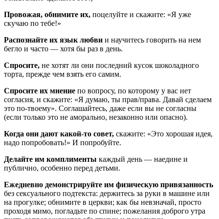
Провожая, обнимите их,
поцелуйте и скажите: «Я уже
скучаю по тебе!»
Распознайте их язык любви
и научитесь говорить на нем
бегло и часто — хотя бы раз в день.
Спросите,
не хотят ли они последний кусок шоколадного
торта, прежде чем взять его самим.
Спросите их мнение
по вопросу, по которому у вас нет
согласия, и скажите: «Я думаю, ты прав/права. Давай сделаем
это по-твоему». Соглашайтесь, даже если вы не согласны
(если только это не аморально, незаконно или опасно).
Когда они дают какой-то совет,
скажите: «Это хорошая идея,
надо попробовать!» И попробуйте.
Делайте им комплименты
каждый день — наедине и
публично, особенно перед детьми.
Ежедневно демонстрируйте им физическую привязанность
без сексуального подтекста: держитесь за руки в машине или
на прогулке; обнимите в церкви; как бы невзначай, просто
проходя мимо, погладьте по спине; пожелания доброго утра