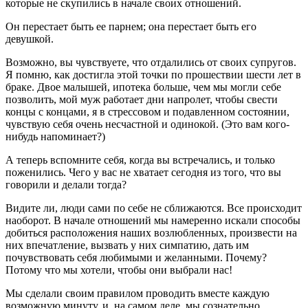
которые не скупились в начале своих отношений.
Он перестает быть ее парнем; она перестает быть его
девушкой.
Возможно, вы чувствуете, что отдалились от своих супругов.
Я помню, как достигла этой точки по прошествии шести лет в
браке. Двое малышей, ипотека больше, чем мы могли себе
позволить, мой муж работает дни напролет, чтобы свести
концы с концами, я в стрессовом и подавленном состоянии,
чувствую себя очень несчастной и одинокой. (Это вам кого-
нибудь напоминает?)
А теперь вспомните себя, когда вы встречались, и только
поженились. Чего у вас не хватает сегодня из того, что вы
говорили и делали тогда?
Видите ли, люди сами по себе не сближаются. Все происходит
наоборот. В начале отношений мы намеренно искали способы
добиться расположения наших возлюбленных, произвести на
них впечатление, вызвать у них симпатию, дать им
почувствовать себя любимыми и желанными. Почему?
Потому что мы хотели, чтобы они выбрали нас!
Мы сделали своим правилом проводить вместе каждую
возможную минуту, и, на самом деле, мы сознательно