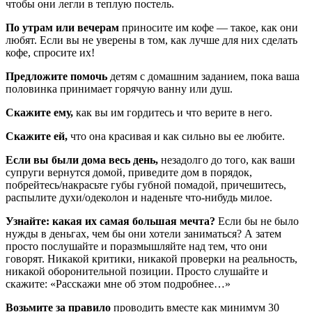
чтобы они легли в теплую постель.
По утрам или вечерам
приносите им кофе — такое, как они
любят. Если вы не уверены в том, как лучше для них сделать
кофе, спросите их!
Предложите помочь
детям с домашним заданием, пока ваша
половинка принимает горячую ванну или душ.
Скажите ему,
как вы им гордитесь и что верите в него.
Скажите ей,
что она красивая и как сильно вы ее любите.
Если вы были дома весь день,
незадолго до того, как ваши
супруги вернутся домой, приведите дом в порядок,
побрейтесь/накрасьте губы губной помадой, причешитесь,
распылите духи/одеколон и наденьте что-нибудь милое.
Узнайте: какая их самая большая мечта?
Если бы не было
нужды в деньгах, чем бы они хотели заниматься? А затем
просто послушайте и поразмышляйте над тем, что они
говорят. Никакой критики, никакой проверки на реальность,
никакой оборонительной позиции. Просто слушайте и
скажите: «Расскажи мне об этом подробнее…»
Возьмите за правило
проводить вместе как минимум 30