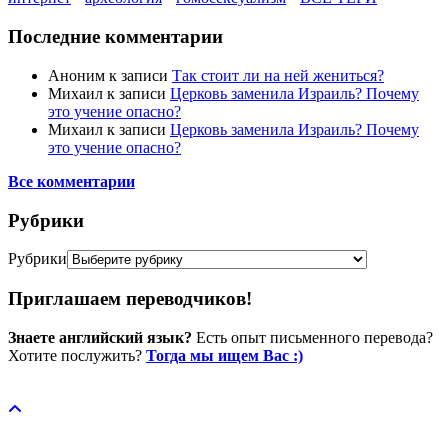
Последние комментарии
Аноним
к записи
Так стоит ли на ней жениться?
Михаил
к записи
Церковь заменила Израиль? Почему
это учение опасно?
Михаил
к записи
Церковь заменила Израиль? Почему
это учение опасно?
Все комментарии
Рубрики
Рубрики
Приглашаем переводчиков!
Знаете английский язык?
Есть опыт письменного перевода?
Хотите послужить?
Тогда мы ищем Вас :)
Пожертвовать / donate