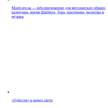
Moed.org.ua — веб-приложение для мессианских общин:
календарь, время Шаббата, Тора, праздники, молитвы и
музыка
«Одиссея» и конец света