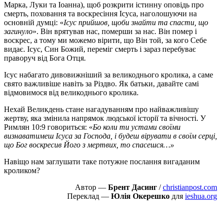
Марка, Луки та Іоанна), щоб розкрити істинну оповідь про
смерть, поховання та воскресіння Ісуса, наголошуючи на
основній думці: «
Ісус прийшов, щоби знайти та спасти, що
загинуло
». Він врятував нас, померши за нас. Він помер і
воскрес, а тому ми можемо вірити, що Він той, за кого Себе
видає. Ісус, Син Божий, переміг смерть і зараз перебуває
праворуч від Бога Отця.
Ісус набагато дивовижніший за великоднього кролика, а саме
свято важливіше навіть за Різдво. Як батьки, давайте самі
відмовимося від великоднього кролика.
Нехай Великдень стане нагадуванням про найважливішу
жертву, яка змінила напрямок людської історії та вічності. У
Римлян 10:9 говориться: «
Бо коли ти устами своїми
визнаватимеш Ісуса за Господа, і будеш вірувати в своїм серці,
що Бог воскресив Його з мертвих, то спасешся…»
Навіщо нам заглушати таке потужне послання вигаданим
кроликом?
Автор —
Брент Дасинг
/
christianpost.com
Переклад —
Юлія Окерешко
для
ieshua.org
Пожертвовать