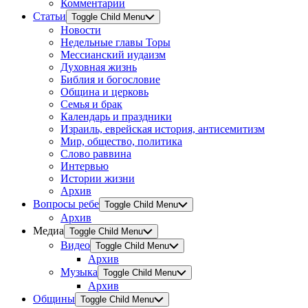
Комментарии
Статьи
Toggle Child Menu
Новости
Недельные главы Торы
Мессианский иудаизм
Духовная жизнь
Библия и богословие
Община и церковь
Семья и брак
Календарь и праздники
Израиль, еврейская история, антисемитизм
Мир, общество, политика
Слово раввина
Интервью
Истории жизни
Архив
Вопросы ребе
Toggle Child Menu
Архив
Медиа
Toggle Child Menu
Видео
Toggle Child Menu
Архив
Музыка
Toggle Child Menu
Архив
Общины
Toggle Child Menu