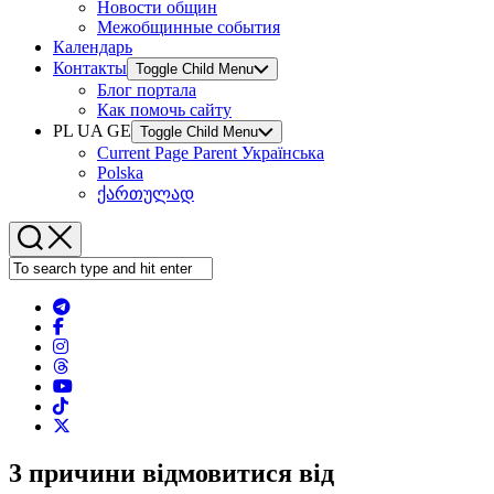
Новости общин
Межобщинные события
Календарь
Контакты
Toggle Child Menu
Блог портала
Как помочь сайту
PL UA GE
Toggle Child Menu
Current Page Parent
Українська
Polska
ქართულად
3 причини відмовитися від