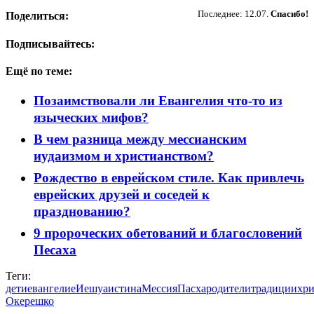
Последнее: 12.07.
Спасибо!
Поделиться:
Подписывайтесь:
Ещё по теме:
Позаимствовали ли Евангелия что-то из
языческих мифов?
В чем разница между мессианским
иудаизмом и христианством?
Рождество в еврейском стиле. Как привлечь
еврейских друзей и соседей к
празднованию?
9 пророческих обетований и благословений
Песаха
Теги:
дети
евангелие
Иешуа
истина
Мессия
Пасха
родители
традиции
хри
Окерешко