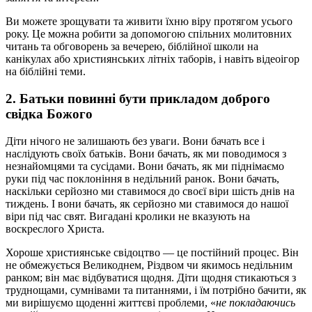
Ви можете зрощувати та живити їхню віру протягом усього
року. Це можна робити за допомогою спільних молитовних
читань та обговорень за вечерею, біблійної школи на
канікулах або християнських літніх таборів, і навіть відеоігор
на біблійні теми.
2. Батьки повинні бути прикладом доброго
свідка Божого
Діти нічого не залишають без уваги. Вони бачать все і
наслідують своїх батьків. Вони бачать, як ми поводимося з
незнайомцями та сусідами. Вони бачать, як ми піднімаємо
руки під час поклоніння в недільний ранок. Вони бачать,
наскільки серйозно ми ставимося до своєї віри шість днів на
тиждень. І вони бачать, як серйозно ми ставимося до нашої
віри під час свят. Вигадані кролики не вказують на
воскреслого Христа.
Хороше християнське свідоцтво — це постійний процес. Він
не обмежується Великоднем, Різдвом чи якимось недільним
ранком; він має відбуватися щодня. Діти щодня стикаються з
труднощами, сумнівами та питаннями, і їм потрібно бачити, як
ми вирішуємо щоденні життєві проблеми, «
не покладаючись