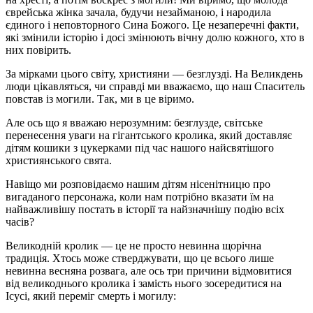
єврейська жінка зачала, будучи незайманою, і народила
єдиного і неповторного Сина Божого. Це незаперечні факти,
які змінили історію і досі змінюють вічну долю кожного, хто в
них повірить.
За мірками цього світу, християни — безглузді. На Великдень
люди цікавляться, чи справді ми вважаємо, що наш Спаситель
повстав із могили. Так, ми в це віримо.
Але ось що я вважаю нерозумним: безглузде, світське
перенесення уваги на гігантського кролика, який доставляє
дітям кошики з цукерками під час нашого найсвятішого
християнського свята.
Навіщо ми розповідаємо нашим дітям нісенітницю про
вигаданого персонажа, коли нам потрібно вказати їм на
найважливішу постать в історії та найзначнішу подію всіх
часів?
Великодній кролик — це не просто невинна щорічна
традиція. Хтось може стверджувати, що це всього лише
невинна весняна розвага, але ось три причини відмовитися
від великоднього кролика і замість нього зосередитися на
Ісусі, який переміг смерть і могилу: