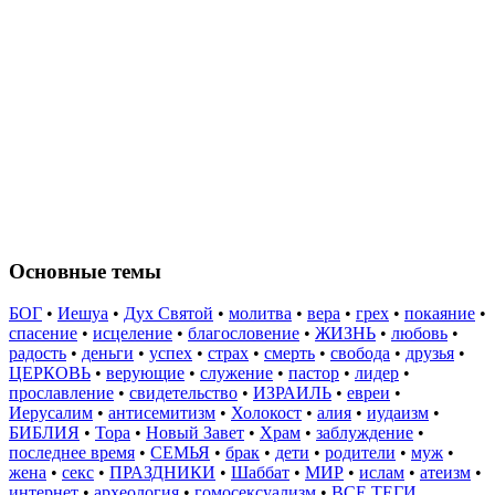
Основные темы
БОГ
•
Иешуа
•
Дух Святой
•
молитва
•
вера
•
грех
•
покаяние
•
спасение
•
исцеление
•
благословение
•
ЖИЗНЬ
•
любовь
•
радость
•
деньги
•
успех
•
страх
•
смерть
•
свобода
•
друзья
•
ЦЕРКОВЬ
•
верующие
•
служение
•
пастор
•
лидер
•
прославление
•
свидетельство
•
ИЗРАИЛЬ
•
евреи
•
Иерусалим
•
антисемитизм
•
Холокост
•
алия
•
иудаизм
•
БИБЛИЯ
•
Тора
•
Новый Завет
•
Храм
•
заблуждение
•
последнее время
•
СЕМЬЯ
•
брак
•
дети
•
родители
•
муж
•
жена
•
секс
•
ПРАЗДНИКИ
•
Шаббат
•
МИР
•
ислам
•
атеизм
•
интернет
•
археология
•
гомосексуализм
•
ВСЕ ТЕГИ