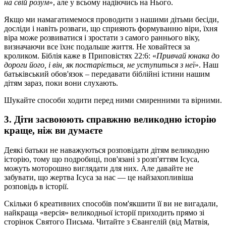
на свій розум
», але у всьому надіючись на Нього.
Якщо ми намагатимемося проводити з нашими дітьми бесіди,
досліди і навіть розваги, що сприяють формуванню віри, їхня
віра може розвиватися і зростати з самого раннього віку,
визначаючи все їхнє подальше життя. Не ховайтеся за
кроликом. Біблія каже в Приповістях 22:6: «
Привчай юнака до
дороги його, і він, як постаріється, не уступиться з неї
». Наш
батьківський обов'язок – передавати біблійні істини нашим
дітям зараз, поки вони слухають.
Шукайте способи ходити перед ними смиренними та вірними.
3. Діти засвоюють справжню великодню історію
краще, ніж ви думаєте
Деякі батьки не наважуються розповідати дітям великодню
історію, тому що подробиці, пов'язані з розп'яттям Ісуса,
можуть моторошно виглядати для них. Але давайте не
забувати, що жертва Ісуса за нас — це найзахопливіша
розповідь в історії.
Скільки б креативних способів пом'якшити її ви не вигадали,
найкраща «версія» великодньої історії приходить прямо зі
сторінок Святого Письма. Читайте з Євангелій (від Матвія,