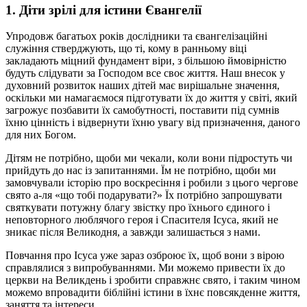
1. Діти зрілі для істини Євангелії
Упродовж багатьох років дослідники та євангелізаційні
служіння стверджують, що ті, кому в ранньому віці
закладають міцний фундамент віри, з більшою ймовірністю
будуть слідувати за Господом все своє життя. Наш внесок у
духовний розвиток наших дітей має вирішальне значення,
оскільки ми намагаємося підготувати їх до життя у світі, який
загрожує позбавити їх самобутності, поставити під сумнів
їхню цінність і відвернути їхню увагу від призначення, даного
для них Богом.
Дітям не потрібно, щоби ми чекали, коли вони підростуть чи
прийдуть до нас із запитаннями. Їм не потрібно, щоби ми
замовчували історію про воскресіння і робили з цього чергове
свято а-ля «що тобі подарувати?» Їх потрібно запрошувати
святкувати потужну благу звістку про їхнього єдиного і
неповторного люблячого героя і Спасителя Ісуса, який не
зникає після Великодня, а завжди залишається з нами.
Повчання про Ісуса уже зараз озброює їх, щоб вони з вірою
справлялися з випробуваннями. Ми можемо привести їх до
церкви на Великдень і зробити справжнє свято, і таким чином
можемо впровадити біблійні істини в їхнє повсякденне життя,
заняття та інтереси.