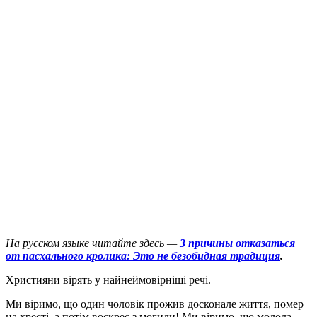
На русском языке читайте здесь —
3 причины отказаться
от пасхального кролика: Это не безобидная традиция
.
Х
ристияни вірять у найнеймовірніші речі.
Ми віримо, що один чоловік прожив досконале життя, помер
на хресті, а потім воскрес з могили! Ми віримо, що молода