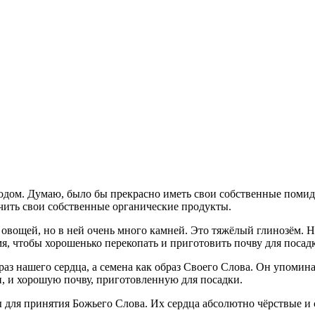
одом. Думаю, было бы прекрасно иметь свои собственные помидо
чить свои собственные органические продукты.
овощей, но в ней очень много камней. Это тяжёлый глинозём. Не
мя, чтобы хорошенько перекопать и приготовить почву для поса
раз нашего сердца, а семена как образ Своего Слова. Он упомина
ии, и хорошую почву, приготовленную для посадки.
ы для принятия Божьего Слова. Их сердца абсолютно чёрствые и с