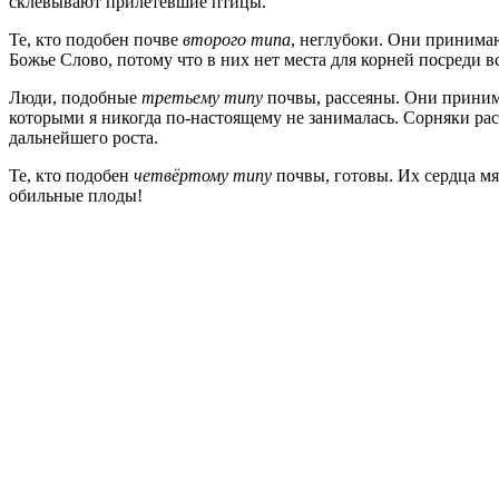
склёвывают прилетевшие птицы.
Те, кто подобен почве
второго типа
, неглубоки. Они принимаю
Божье Слово, потому что в них нет места для корней посреди в
Люди, подобные
третьему типу
почвы, рассеяны. Они принимаю
которыми я никогда по-настоящему не занималась. Сорняки расту
дальнейшего роста.
Те, кто подобен
четвёртому типу
почвы, готовы. Их сердца мяг
обильные плоды!