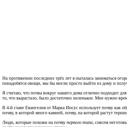
Н
а протяжении последних трёх лет я пыталась заниматься огор
понадобятся овощи, мы бы могли просто выйти из дому и полу
Я считаю, что почва вокруг нашего дома отлично подходит для 
то, что вырастало, было достаточно хиленькое. Мне нужно вре
В 4-й главе Евангелия от Марка Иисус использует почву как об
почву, в которой много камней, почву, на которой растут терн
Люди, которые похожи на почву
первого типа
, совсем неготов