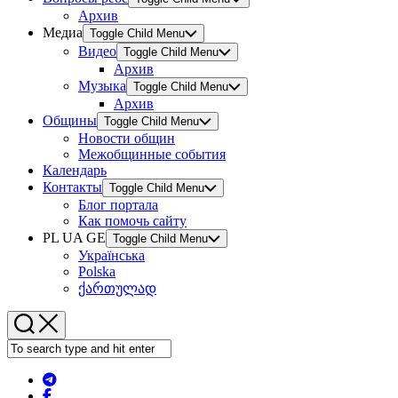
Архив
Медиа
Toggle Child Menu
Видео
Toggle Child Menu
Архив
Музыка
Toggle Child Menu
Архив
Общины
Toggle Child Menu
Новости общин
Межобщинные события
Календарь
Контакты
Toggle Child Menu
Блог портала
Как помочь сайту
PL UA GE
Toggle Child Menu
Українська
Polska
ქართულად