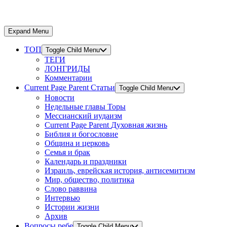
Expand Menu
ТОП
Toggle Child Menu
ТЕГИ
ЛОНГРИДЫ
Комментарии
Current Page Parent
Статьи
Toggle Child Menu
Новости
Недельные главы Торы
Мессианский иудаизм
Current Page Parent
Духовная жизнь
Библия и богословие
Община и церковь
Семья и брак
Календарь и праздники
Израиль, еврейская история, антисемитизм
Мир, общество, политика
Слово раввина
Интервью
Истории жизни
Архив
Вопросы ребе
Toggle Child Menu