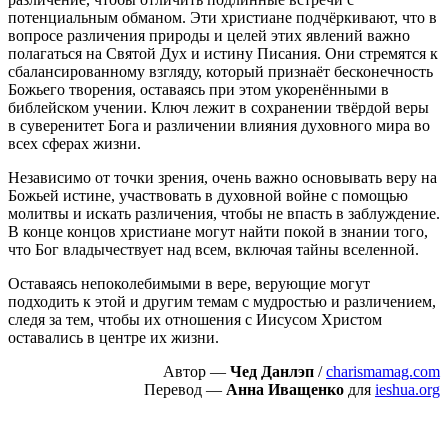
потенциальным обманом. Эти христиане подчёркивают, что в
вопросе различения природы и целей этих явлений важно
полагаться на Святой Дух и истину Писания. Они стремятся к
сбалансированному взгляду, который признаёт бесконечность
Божьего творения, оставаясь при этом укоренёнными в
библейском учении. Ключ лежит в сохранении твёрдой веры
в суверенитет Бога и различении влияния духовного мира во
всех сферах жизни.
Независимо от точки зрения, очень важно основывать веру на
Божьей истине, участвовать в духовной войне с помощью
молитвы и искать различения, чтобы не впасть в заблуждение.
В конце концов христиане могут найти покой в знании того,
что Бог владычествует над всем, включая тайны вселенной.
Оставаясь непоколебимыми в вере, верующие могут
подходить к этой и другим темам с мудростью и различением,
следя за тем, чтобы их отношения с Иисусом Христом
оставались в центре их жизни.
Автор —
Чед Данлэп
/
charismamag.com
Перевод —
Анна Иващенко
для
ieshua.org
Пожертвовать