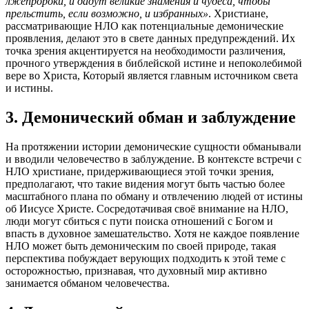
лжепророки, и дадут великие знамения и чудеса, чтобы
прельстить, если возможно, и избранных»
. Христиане,
рассматривающие НЛО как потенциальные демонические
проявления, делают это в свете данных предупреждений. Их
точка зрения акцентируется на необходимости различения,
прочного утверждения в библейской истине и непоколебимой
вере во Христа, Который является главным источником света
и истины.
3. Демонический обман и заблуждение
На протяжении истории демонические сущности обманывали
и вводили человечество в заблуждение. В контексте встречи с
НЛО христиане, придерживающиеся этой точки зрения,
предполагают, что такие видения могут быть частью более
масштабного плана по обману и отвлечению людей от истины
об Иисусе Христе. Сосредотачивая своё внимание на НЛО,
люди могут сбиться с пути поиска отношений с Богом и
впасть в духовное замешательство. Хотя не каждое появление
НЛО может быть демоническим по своей природе, такая
перспектива побуждает верующих подходить к этой теме с
осторожностью, признавая, что духовный мир активно
занимается обманом человечества.