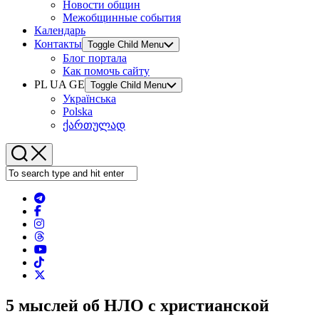
Новости общин
Межобщинные события
Календарь
Контакты
Toggle Child Menu
Блог портала
Как помочь сайту
PL UA GE
Toggle Child Menu
Українська
Polska
ქართულად
5 мыслей об НЛО с христианской