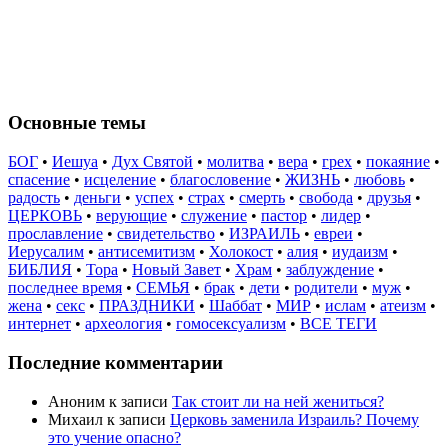
Основные темы
БОГ
•
Иешуа
•
Дух Святой
•
молитва
•
вера
•
грех
•
покаяние
•
спасение
•
исцеление
•
благословение
•
ЖИЗНЬ
•
любовь
•
радость
•
деньги
•
успех
•
страх
•
смерть
•
свобода
•
друзья
•
ЦЕРКОВЬ
•
верующие
•
служение
•
пастор
•
лидер
•
прославление
•
свидетельство
•
ИЗРАИЛЬ
•
евреи
•
Иерусалим
•
антисемитизм
•
Холокост
•
алия
•
иудаизм
•
БИБЛИЯ
•
Тора
•
Новый Завет
•
Храм
•
заблуждение
•
последнее время
•
СЕМЬЯ
•
брак
•
дети
•
родители
•
муж
•
жена
•
секс
•
ПРАЗДНИКИ
•
Шаббат
•
МИР
•
ислам
•
атеизм
•
интернет
•
археология
•
гомосексуализм
•
ВСЕ ТЕГИ
Последние комментарии
Аноним
к записи
Так стоит ли на ней жениться?
Михаил
к записи
Церковь заменила Израиль? Почему
это учение опасно?