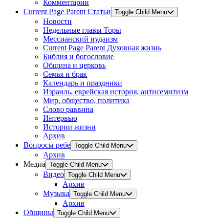
Комментарии
Current Page Parent
Статьи
Toggle Child Menu
Новости
Недельные главы Торы
Мессианский иудаизм
Current Page Parent
Духовная жизнь
Библия и богословие
Община и церковь
Семья и брак
Календарь и праздники
Израиль, еврейская история, антисемитизм
Мир, общество, политика
Слово раввина
Интервью
Истории жизни
Архив
Вопросы ребе
Toggle Child Menu
Архив
Медиа
Toggle Child Menu
Видео
Toggle Child Menu
Архив
Музыка
Toggle Child Menu
Архив
Общины
Toggle Child Menu