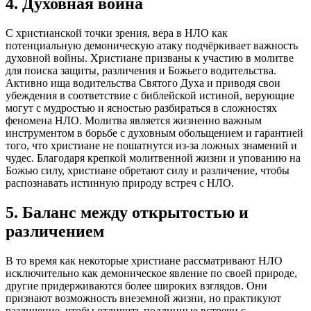
4. Духовная война
С христианской точки зрения, вера в НЛО как
потенциальную демоническую атаку подчёркивает важность
духовной войны. Христиане призваны к участию в молитве
для поиска защиты, различения и Божьего водительства.
Активно ища водительства Святого Духа и приводя свои
убеждения в соответствие с библейской истиной, верующие
могут с мудростью и ясностью разбираться в сложностях
феномена НЛО. Молитва является жизненно важным
инструментом в борьбе с духовным обольщением и гарантией
того, что христиане не пошатнутся из-за ложных знамений и
чудес. Благодаря крепкой молитвенной жизни и упованию на
Божью силу, христиане обретают силу и различение, чтобы
распознавать истинную природу встреч с НЛО.
5. Баланс между открытостью и
различением
В то время как некоторые христиане рассматривают НЛО
исключительно как демоническое явление по своей природе,
другие придерживаются более широких взглядов. Они
признают возможность внеземной жизни, но практикуют
различение, чтобы отличить подлинные встречи с