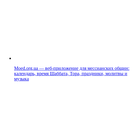
Moed.org.ua — веб-приложение для мессианских общин:
календарь, время Шаббата, Тора, праздники, молитвы и
музыка