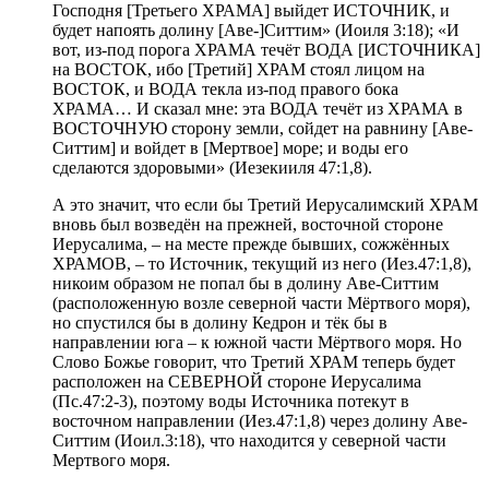
Господня [Третьего ХРАМА] выйдет ИСТОЧНИК, и
будет напоять долину [Аве-]Ситтим» (Иоиля 3:18); «И
вот, из-под порога ХРАМА течёт ВОДА [ИСТОЧНИКА]
на ВОСТОК, ибо [Третий] ХРАМ стоял лицом на
ВОСТОК, и ВОДА текла из-под правого бока
ХРАМА… И сказал мне: эта ВОДА течёт из ХРАМА в
ВОСТОЧНУЮ сторону земли, сойдет на равнину [Аве-
Ситтим] и войдет в [Мертвое] море; и воды его
сделаются здоровыми» (Иезекииля 47:1,8).
А это значит, что если бы Третий Иерусалимский ХРАМ
вновь был возведён на прежней, восточной стороне
Иерусалима, – на месте прежде бывших, сожжённых
ХРАМОВ, – то Источник, текущий из него (Иез.47:1,8),
никоим образом не попал бы в долину Аве-Ситтим
(расположенную возле северной части Мёртвого моря),
но спустился бы в долину Кедрон и тёк бы в
направлении юга – к южной части Мёртвого моря. Но
Слово Божье говорит, что Третий ХРАМ теперь будет
расположен на СЕВЕРНОЙ стороне Иерусалима
(Пс.47:2-3), поэтому воды Источника потекут в
восточном направлении (Иез.47:1,8) через долину Аве-
Ситтим (Иоил.3:18), что находится у северной части
Мертвого моря.