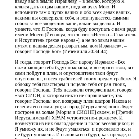
введу вас в землю Израилеву, – в землю, которую Я
клялся дать отцам вашим, подняв руку Мою. И
вспомните там о путях ваших и обо всех делах ваших,
какими вы оскверняли себя, и возгнушаетесь самими
собою за все злодеяния ваши, какие вы делали. И
узнаете, что Я Господь, когда буду поступать с вами ради
имени Моего [Йегошуа, что значит «Иегова – Спаситель
и Искупитель грехов народа»], а не по злым вашим
путям и вашим делам развратным, дом Израилев», –
говорит Господь Бог» (Иезекииля 20:34-44).
И тогда, говорит Господь Бог народу Израиля: «Все
пожирающие тебя будут пожраны; и все враги твои, все
сами пойдут в плен, и опустошители твои будут
опустошены, и всех грабителей твоих предам грабежу. Я
обложу тебя пластырем и исцелю тебя от ран твоих,
говорит Господь. Тебя называли отверженным, говоря:
«вот СИОН, о котором никто не спрашивает»; так
говорит Господь: вот, возвращу плен шатров Иакова и
селения его помилую; и город [Иерусалим] опять будет
построен на холме [Мория и СИОНЕ] своем, и [Третий
Иерусалимский] ХРАМ устроится по-прежнему. И
вознесутся из них благодарение и голос веселящихся; и
Я умножу их, и не будут умаляться, и прославлю их, и
не будут унижены. И сыновья его будут, как прежде, и