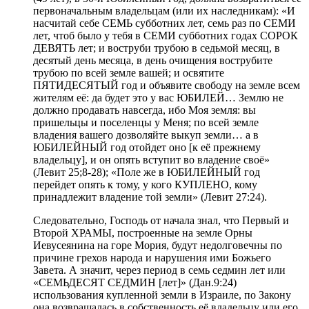
первоначальным владельцам (или их наследникам): «И
насчитай себе СЕМЬ субботних лет, семь раз по СЕМИ
лет, чтоб было у тебя в СЕМИ субботних годах СОРОК
ДЕВЯТЬ лет; и воструби трубою в седьмой месяц, в
десятый день месяца, в день очищения вострубите
трубою по всей земле вашей; и освятите
ПЯТИДЕСЯТЫЙ год и объявите свободу на земле всем
жителям её: да будет это у вас ЮБИЛЕЙ… Землю не
должно продавать навсегда, ибо Моя земля: вы
пришельцы и поселенцы у Меня; по всей земле
владения вашего дозволяйте выкуп земли… а в
ЮБИЛЕЙНЫЙ год отойдет оно [к её прежнему
владельцу], и он опять вступит во владение своё»
(Левит 25;8-28); «Поле же в ЮБИЛЕЙНЫЙ год
перейдет опять к тому, у кого КУПЛЕНО, кому
принадлежит владение той земли» (Левит 27:24).
Следовательно, Господь от начала знал, что Первый и
Второй ХРАМЫ, построенные на земле Орны
Иевусеянина на горе Мория, будут недолговечны по
причине грехов народа и нарушения ими Божьего
Завета. А значит, через период в семь седмин лет или
«СЕМЬДЕСЯТ СЕДМИН [лет]» (Дан.9:24)
использования купленной земли в Израиле, по Закону
она возвращалась в собственность её владельцу или его