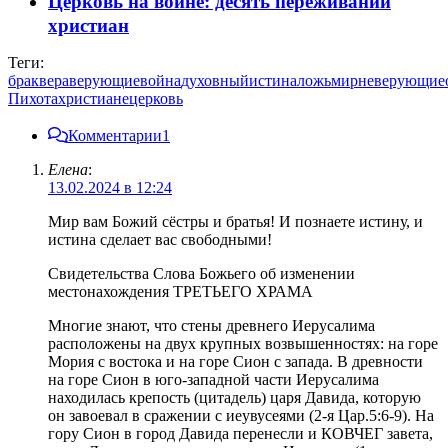
Церковь на войне: десять переживаний
христиан
Теги:
брак
вера
верующие
война
духовный
истина
ложь
мир
неверующие
Пихота
христиане
церковь
Комментарии
1
Елена
:
13.02.2024 в 12:24
Мир вам Божий сёстры и братья! И познаете истину, и
истина сделает вас свободными!
Свидетельства Слова Божьего об изменении
местонахождения ТРЕТЬЕГО ХРАМА
Многие знают, что стены древнего Иерусалима
расположены на двух крупных возвышенностях: на горе
Мория с востока и на горе Сион с запада. В древности
на горе Сион в юго-западной части Иерусалима
находилась крепость (цитадель) царя Давида, которую
он завоевал в сражении с иеувусеями (2-я Цар.5:6-9). На
гору Сион в город Давида перенесли и КОВЧЕГ завета,