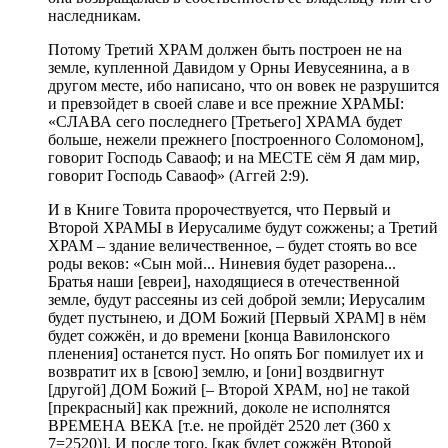
наследникам.
Потому Третий ХРАМ должен быть построен не на
земле, купленной Давидом у Орны Иевусеянина, а в
другом месте, ибо написано, что он вовек не разрушится
и превзойдет в своей славе и все прежние ХРАМЫ:
«СЛАВА сего последнего [Третьего] ХРАМА будет
больше, нежели прежнего [построенного Соломоном],
говорит Господь Саваоф; и на МЕСТЕ сём Я дам мир,
говорит Господь Саваоф» (Аггей 2:9).
И в Книге Товита пророчествуется, что Первый и
Второй ХРАМЫ в Иерусалиме будут сожжены; а Третий
ХРАМ – здание величественное, – будет стоять во все
роды веков: «Сын мой... Ниневия будет разорена...
Братья наши [евреи], находящиеся в отечественной
земле, будут рассеяны из сей доброй земли; Иерусалим
будет пустынею, и ДОМ Божий [Первый ХРАМ] в нём
будет сожжён, и до времени [конца Вавилонского
пленения] останется пуст. Но опять Бог помилует их и
возвратит их в [свою] землю, и [они] воздвигнут
[другой] ДОМ Божий [– Второй ХРАМ, но] не такой
[прекрасный] как прежний, доколе не исполнятся
ВРЕМЕНА ВЕКА [т.е. не пройдёт 2520 лет (360 х
7=2520)]. И после того, [как будет сожжён Второй