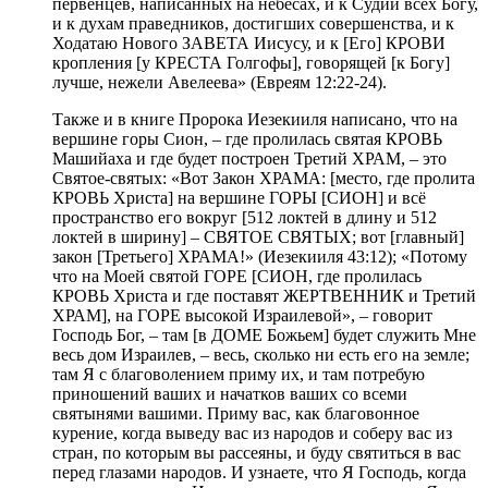
первенцев, написанных на небесах, и к Судии всех Богу,
и к духам праведников, достигших совершенства, и к
Ходатаю Нового ЗАВЕТА Иисусу, и к [Его] КРОВИ
кропления [у КРЕСТА Голгофы], говорящей [к Богу]
лучше, нежели Авелеева» (Евреям 12:22-24).
Также и в книге Пророка Иезекииля написано, что на
вершине горы Сион, – где пролилась святая КРОВЬ
Машийаха и где будет построен Третий ХРАМ, – это
Святое-святых: «Вот Закон ХРАМА: [место, где пролита
КРОВЬ Христа] на вершине ГОРЫ [СИОН] и всё
пространство его вокруг [512 локтей в длину и 512
локтей в ширину] – СВЯТОЕ СВЯТЫХ; вот [главный]
закон [Третьего] ХРАМА!» (Иезекииля 43:12); «Потому
что на Моей святой ГОРЕ [СИОН, где пролилась
КРОВЬ Христа и где поставят ЖЕРТВЕННИК и Третий
ХРАМ], на ГОРЕ высокой Израилевой», – говорит
Господь Бог, – там [в ДОМЕ Божьем] будет служить Мне
весь дом Израилев, – весь, сколько ни есть его на земле;
там Я с благоволением приму их, и там потребую
приношений ваших и начатков ваших со всеми
святынями вашими. Приму вас, как благовонное
курение, когда выведу вас из народов и соберу вас из
стран, по которым вы рассеяны, и буду святиться в вас
перед глазами народов. И узнаете, что Я Господь, когда