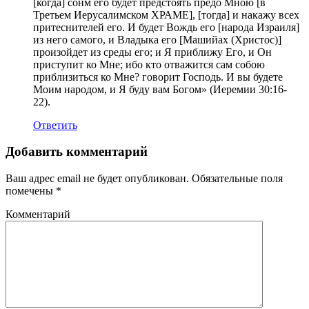
[когда] сонм его будет предстоять предо Мною [в
Третьем Иерусалимском ХРАМЕ], [тогда] и накажу всех
притеснителей его. И будет Вождь его [народа Израиля]
из него самого, и Владыка его [Машийах (Христос)]
произойдет из среды его; и Я приближу Его, и Он
приступит ко Мне; ибо кто отважится сам собою
приблизиться ко Мне? говорит Господь. И вы будете
Моим народом, и Я буду вам Богом» (Иеремии 30:16-
22).
Ответить
Добавить комментарий
Ваш адрес email не будет опубликован.
Обязательные поля
помечены
*
Комментарий