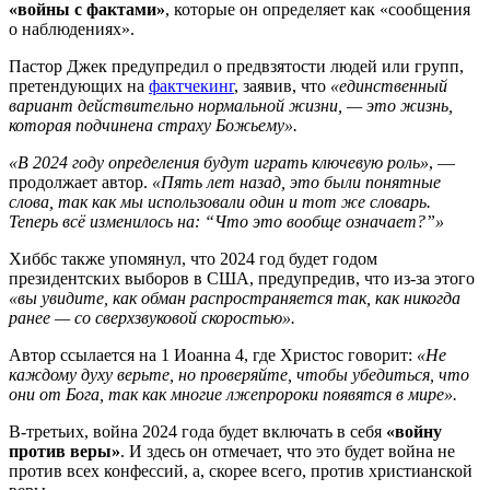
«войны с фактами»
, которые он определяет как «сообщения
о наблюдениях».
Пастор Джек предупредил о предвзятости людей или групп,
претендующих на
фактчекинг
, заявив, что
«единственный
вариант действительно нормальной жизни, — это жизнь,
которая подчинена страху Божьему».
«В 2024 году определения будут играть ключевую роль»
, —
продолжает автор.
«Пять лет назад, это были понятные
слова, так как мы использовали один и тот же словарь.
Теперь всё изменилось на: “Что это вообще означает?”»
Хиббс также упомянул, что 2024 год будет годом
президентских выборов в США, предупредив, что из-за этого
«вы увидите, как обман распространяется так, как никогда
ранее — со сверхзвуковой скоростью».
Автор ссылается на 1 Иоанна 4, где Христос говорит:
«Не
каждому духу верьте, но проверяйте, чтобы убедиться, что
они от Бога, так как многие лжепророки появятся в мире».
В-третьих, война 2024 года будет включать в себя
«войну
против веры»
. И здесь он отмечает, что это будет война не
против всех конфессий, а, скорее всего, против христианской