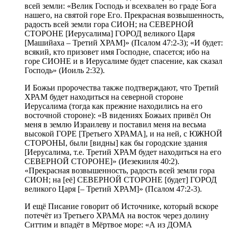
всей земли: «Велик Господь и всехвален во граде Бога
нашего, на святой горе Его. Прекрасная возвышенность,
радость всей земли гора СИОН; на СЕВЕРНОЙ
СТОРОНЕ [Иерусалима] ГОРОД великого Царя
[Машийаха – Третий ХРАМ]» (Псалом 47:2-3); «И будет:
всякий, кто призовет имя Господне, спасется; ибо на
горе СИОНЕ и в Иерусалиме будет спасение, как сказал
Господь» (Иоиль 2:32).
И Божьи пророчества также подтверждают, что Третий
ХРАМ будет находиться на северной стороне
Иерусалима (тогда как прежние находились на его
восточной стороне): «В видениях Божьих привёл Он
меня в землю Израилеву и поставил меня на весьма
высокой ГОРЕ [Третьего ХРАМА], и на ней, с ЮЖНОЙ
СТОРОНЫ, были [видны] как бы городские здания
[Иерусалима, т.е. Третий ХРАМ будет находиться на его
СЕВЕРНОЙ СТОРОНЕ]» (Иезекииля 40:2).
«Прекрасная возвышенность, радость всей земли гора
СИОН; на [её] СЕВЕРНОЙ СТОРОНЕ [будет] ГОРОД
великого Царя [– Третий ХРАМ]» (Псалом 47:2-3).
И ещё Писание говорит об Источнике, который вскоре
потечёт из Третьего ХРАМА на восток через долину
Ситтим и впадёт в Мёртвое море: «А из ДОМА