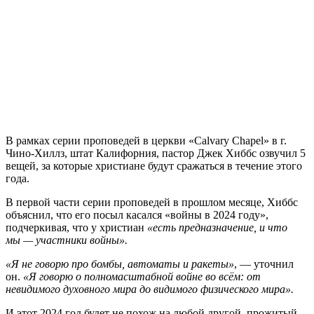
В
рамках серии проповедей в церкви «Calvary Chapel» в г.
Чино-Хиллз, штат Калифорния, пастор Джек Хиббс озвучил 5
вещей, за которые христиане будут сражаться в течение этого
года.
В первой части серии проповедей в прошлом месяце, Хиббс
объяснил, что его посыл касался «войны в 2024 году»,
подчеркивая, что у христиан
«есть предназначение, и что
мы — участники войны».
«Я не говорю про бомбы, автоматы и ракеты»
, — уточнил
он.
«Я говорю о полномасштабной войне во всём: от
невидимого духовного мира до видимого физического мира».
И этот 2024 год будет не похож на любой другой, прожитый