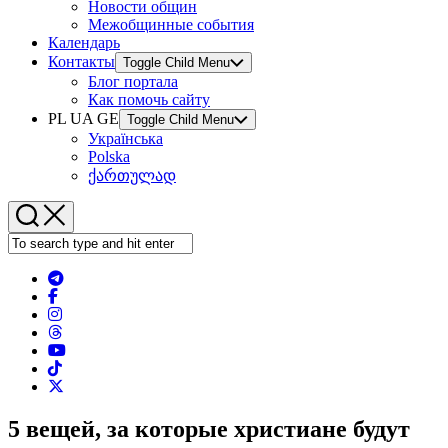
Новости общин
Межобщинные события
Календарь
Контакты
Toggle Child Menu
Блог портала
Как помочь сайту
PL UA GE
Toggle Child Menu
Українська
Polska
ქართულად
5 вещей, за которые христиане будут