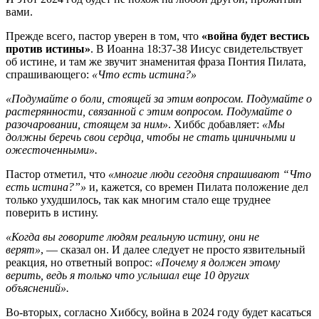
вами.
Прежде всего, пастор уверен в том, что
«война будет вестись
против истины»
. В Иоанна 18:37-38 Иисус свидетельствует
об истине, и там же звучит знаменитая фраза Понтия Пилата,
спрашивающего:
«Что есть истина?»
«Подумайте о боли, стоящей за этим вопросом. Подумайте о
растерянности, связанной с этим вопросом. Подумайте о
разочаровании, стоящем за ним»
. Хиббс добавляет:
«Мы
должны беречь свои сердца, чтобы не стать циничными и
ожесточенными».
Пастор отметил, что
«многие люди сегодня спрашивают “Что
есть истина?”»
и, кажется, со времен Пилата положение дел
только ухудшилось, так как многим стало еще труднее
поверить в истину.
«Когда вы говорите людям реальную истину, они не
верят»
, — сказал он. И далее следует не просто язвительный
реакция, но ответный вопрос:
«Почему я должен этому
верить, ведь я только что услышал еще 10 других
объяснений».
Во-вторых, согласно Хиббсу, война в 2024 году будет касаться