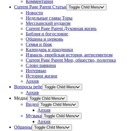
Комментарии
Current Page Parent
Статьи
Toggle Child Menu
Новости
Недельные главы Торы
Мессианский иудаизм
Current Page Parent
Духовная жизнь
Библия и богословие
Община и церковь
Семья и брак
Календарь и праздники
Израиль, еврейская история, антисемитизм
Current Page Parent
Мир, общество, политика
Слово раввина
Интервью
Истории жизни
Архив
Вопросы ребе
Toggle Child Menu
Архив
Медиа
Toggle Child Menu
Видео
Toggle Child Menu
Архив
Музыка
Toggle Child Menu
Архив
Общины
Toggle Child Menu