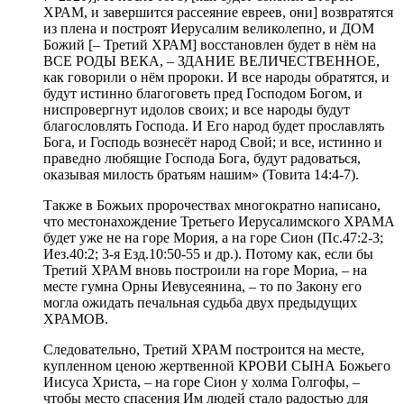
ХРАМ, и завершится рассеяние евреев, они] возвратятся
из плена и построят Иерусалим великолепно, и ДОМ
Божий [– Третий ХРАМ] восстановлен будет в нём на
ВСЕ РОДЫ ВЕКА, – ЗДАНИЕ ВЕЛИЧЕСТВЕННОЕ,
как говорили о нём пророки. И все народы обратятся, и
будут истинно благоговеть пред Господом Богом, и
ниспровергнут идолов своих; и все народы будут
благословлять Господа. И Его народ будет прославлять
Бога, и Господь вознесёт народ Свой; и все, истинно и
праведно любящие Господа Бога, будут радоваться,
оказывая милость братьям нашим» (Товита 14:4-7).
Также в Божьих пророчествах многократно написано,
что местонахождение Третьего Иерусалимского ХРАМА
будет уже не на горе Мория, а на горе Сион (Пс.47:2-3;
Иез.40:2; 3-я Езд.10:50-55 и др.). Потому как, если бы
Третий ХРАМ вновь построили на горе Мориа, – на
месте гумна Орны Иевусеянина, – то по Закону его
могла ожидать печальная судьба двух предыдущих
ХРАМОВ.
Следовательно, Третий ХРАМ построится на месте,
купленном ценою жертвенной КРОВИ СЫНА Божьего
Иисуса Христа, – на горе Сион у холма Голгофы, –
чтобы место спасения Им людей стало радостью для