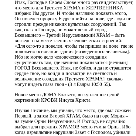
Итак, Господь в Своём Слове много раз свидетельствует,
что место для Третьего ХРАМА и ЖЕРТВЕННИКА
избрано Им другое. И чтобы наглядно показать этого,
Он повелел пророку Ездре прийти на поле, где люди не
строили прежде никаких культовых сооружений. Так
как, сказал Господь, не может вечный город
Всевышнего – Третий Иерусалимский ХРАМ – быть
возведен на месте тленных человеческих строений:
«Для сего-то я повелел, чтобы ты пришел на поле, где не
положено основание здания [возведенного человеком].
Ибо не могло дело человеческого созидания
существовать там, где начинал показываться [вечный]
ГОРОД Всевышнего. Итак, не бойся, и да не страшится
сердце твоё, но войди и посмотри на светлость и
великолепие созидания [Третьего ХРАМА], сколько
могут видеть глаза твои» (3-я Ездры 10:50-55).
Новое место ДОМА Божьего, выкупленное ценой
жертвенной КРОВИ Иисуса Христа
Изучая Писание, мы узнали, что место, где был сожжён
Первый, а затем Второй ХРАМ, было на горе Мория –
на гумне Орны Иевусеянина. И Господь не случайно
выбрал для прежних ХРАМОВ место гумна Орны. Ибо
когда израильтяне нарушали Завет с Господом, убивали