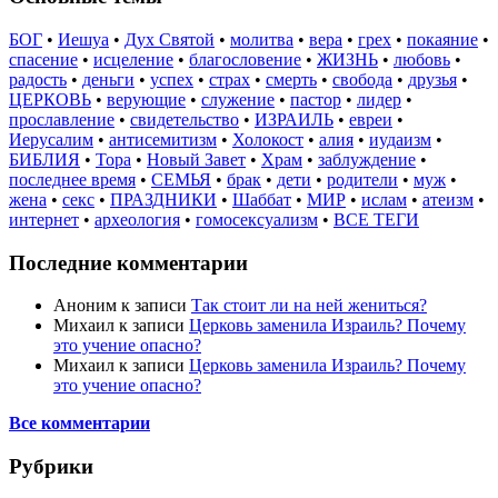
БОГ
•
Иешуа
•
Дух Святой
•
молитва
•
вера
•
грех
•
покаяние
•
спасение
•
исцеление
•
благословение
•
ЖИЗНЬ
•
любовь
•
радость
•
деньги
•
успех
•
страх
•
смерть
•
свобода
•
друзья
•
ЦЕРКОВЬ
•
верующие
•
служение
•
пастор
•
лидер
•
прославление
•
свидетельство
•
ИЗРАИЛЬ
•
евреи
•
Иерусалим
•
антисемитизм
•
Холокост
•
алия
•
иудаизм
•
БИБЛИЯ
•
Тора
•
Новый Завет
•
Храм
•
заблуждение
•
последнее время
•
СЕМЬЯ
•
брак
•
дети
•
родители
•
муж
•
жена
•
секс
•
ПРАЗДНИКИ
•
Шаббат
•
МИР
•
ислам
•
атеизм
•
интернет
•
археология
•
гомосексуализм
•
ВСЕ ТЕГИ
Последние комментарии
Аноним
к записи
Так стоит ли на ней жениться?
Михаил
к записи
Церковь заменила Израиль? Почему
это учение опасно?
Михаил
к записи
Церковь заменила Израиль? Почему
это учение опасно?
Все комментарии
Рубрики