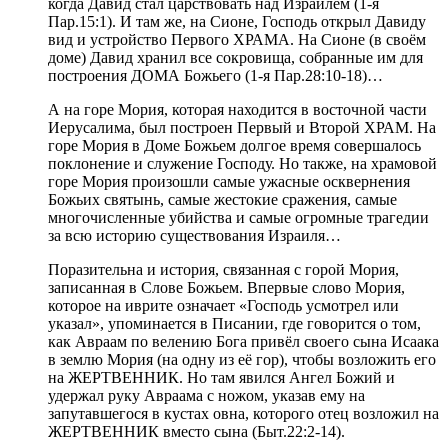
когда Давид стал царствовать над Израилем (1-я
Пар.15:1). И там же, на Сионе, Господь открыл Давиду
вид и устройство Первого ХРАМА. На Сионе (в своём
доме) Давид хранил все сокровища, собранные им для
построения ДОМА Божьего (1-я Пар.28:10-18)…
А на горе Мория, которая находится в восточной части
Иерусалима, был построен Первый и Второй ХРАМ. На
горе Мория в Доме Божьем долгое время совершалось
поклонение и служение Господу. Но также, на храмовой
горе Мория произошли самые ужасные осквернения
Божьих святынь, самые жестокие сражения, самые
многочисленные убийства и самые огромные трагедии
за всю историю существования Израиля…
Поразительна и история, связанная с горой Мория,
записанная в Слове Божьем. Впервые слово Мория,
которое на иврите означает «Господь усмотрел или
указал», упоминается в Писании, где говорится о том,
как Авраам по велению Бога привёл своего сына Исаака
в землю Мория (на одну из её гор), чтобы возложить его
на ЖЕРТВЕННИК. Но там явился Ангел Божий и
удержал руку Авраама с ножом, указав ему на
запутавшегося в кустах овна, которого отец возложил на
ЖЕРТВЕННИК вместо сына (Быт.22:2-14).