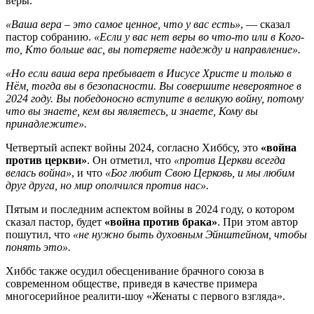
веры.
«Ваша вера – это самое ценное, что у вас есть»
, — сказал
пастор собранию.
«Если у вас нет веры во что-то или в Кого-
то, Кто больше вас, вы потеряете надежду и направление».
«Но если ваша вера пребывает в Иисусе Христе и только в
Нём, тогда вы в безопасности. Вы совершите невероятное в
2024 году. Вы победоносно вступите в великую войну, потому
что вы знаете, кем вы являетесь, и знаете, Кому вы
принадлежите».
Четвертый аспект войны 2024, согласно Хиббсу, это
«война
против церкви»
. Он отметил, что
«против Церкви всегда
велась война»
, и что
«Бог любит Свою Церковь, и мы любим
друг друга, но мир ополчился против нас».
Пятым и последним аспектом войны в 2024 году, о котором
сказал пастор, будет
«война против брака»
. При этом автор
пошутил, что
«не нужно быть духовным Эйнштейном, чтобы
понять это».
Хиббс также осудил обесценивание брачного союза в
современном обществе, приведя в качестве примера
многосерийное реалити-шоу «Женаты с первого взгляда».