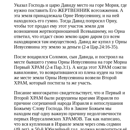
Указал Господь и царю Давиду место на горе Мория, где
нужно поставить Его ЖЕРТВЕННИК всесожжения. А
эта земля принадлежала Орне Иевусеянину, и на ней
находилось его гумно. Тогда Давид попросил Орну,
чтобы тот продал ему этот участок земли для
возношения жертвоприношений Всевышнему, но Орна
ответил, что отдаст свою землю царю даром (со всем
находящимся там имуществом). Давид же купил у Орны
Иевусеянина эту землю за деньги (2-я Цар.24:16-35).
После воцарился Соломон, сын Давида, и построил на
месте бывшего гумна Орны Иевусеянина на горе Мориа
Первый ХРАМ (2-я Пар.3:1). А когда этот ХРАМ сожгли
вавилоняне, то возвратившиеся из плена иудеи на том
же месте земли Орны Иевусеянина возвели Второй
ХРАМ, который постигла та же участь.
Писание многократно свидетельствует, что и Первый и
Второй ХРАМ были разрушены врагами Израиля по
причине согрешений народа Израиля и непослушания
Божьему Слову Господа. Но в Законе Божьем мы
находим ещё одну важную причину недолговечности
первых Иерусалимских ХРАМОВ. Так как написано,
что вся купленная в Израиле земля через семь седмин
(49 лет), в 50-й Юбилейный год, должна возвратиться её