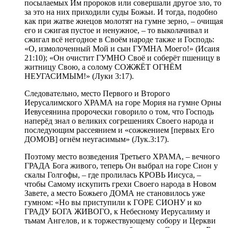
посылаемых Им пророков или совершали другое зло, то
за это на них приходили суды Божьи. И тогда, подобно
как при жатве жнецов молотят на гумне зерно, – очищая
его и сжигая пустое и ненужное, – то выколачивал и
сжигал всё негодное в Своём народе также и Господь:
«О, измолоченный Мой и сын ГУМНА Моего!» (Исаия
21:10); «Он очистит ГУМНО Своё и соберёт пшеницу в
житницу Свою, а солому СОЖЖЁТ ОГНЁМ
НЕУГАСИМЫМ!» (Луки 3:17).
Следовательно, место Первого и Второго
Иерусалимского ХРАМА на горе Мория на гумне Орны
Иевусеянина пророчески говорило о том, что Господь
наперёд знал о великих согрешениях Своего народа и
последующим рассеянием и «сожжением [первых Его
ДОМОВ] огнём неугасимым» (Лук.3:17).
Поэтому место возведения Третьего ХРАМА, – вечного
ГРАДА Бога живого, теперь Он выбрал на горе Сион у
скалы Голгофы, – где пролилась КРОВЬ Иисуса, –
чтобы Самому искупить грехи Своего народа в Новом
Завете, а место Божьего ДОМА не становилось уже
гумном: «Но вы приступили к ГОРЕ СИОНУ и ко
ГРАДУ БОГА ЖИВОГО, к Небесному Иерусалиму и
тьмам Ангелов, и к торжествующему собору и Церкви