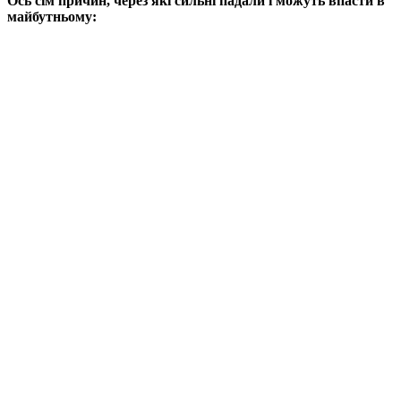
Ось сім причин, через які сильні падали і можуть впасти в
майбутньому: