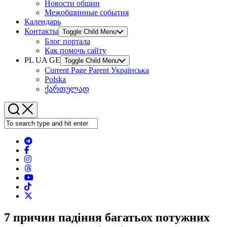
Новости общин
Межобщинные события
Календарь
Контакты
Toggle Child Menu
Блог портала
Как помочь сайту
PL UA GE
Toggle Child Menu
Current Page Parent
Українська
Polska
ქართულად
7 причин падіння багатьох потужних