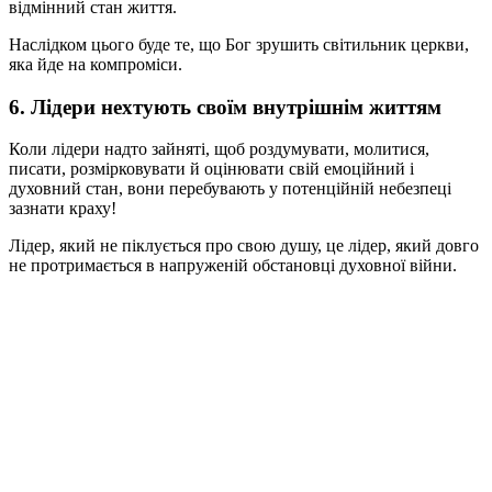
відмінний стан життя.
Наслідком цього буде те, що Бог зрушить світильник церкви,
яка йде на компроміси.
6. Лідери нехтують своїм внутрішнім життям
Коли лідери надто зайняті, щоб роздумувати, молитися,
писати, розмірковувати й оцінювати свій емоційний і
духовний стан, вони перебувають у потенційній небезпеці
зазнати краху!
Лідер, який не піклується про свою душу, це лідер, який довго
не протримається в напруженій обстановці духовної війни.