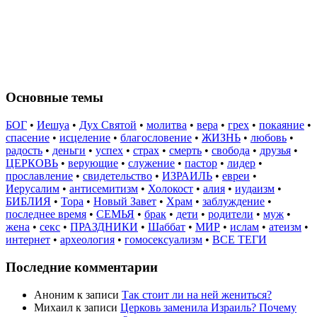
Основные темы
БОГ
•
Иешуа
•
Дух Святой
•
молитва
•
вера
•
грех
•
покаяние
•
спасение
•
исцеление
•
благословение
•
ЖИЗНЬ
•
любовь
•
радость
•
деньги
•
успех
•
страх
•
смерть
•
свобода
•
друзья
•
ЦЕРКОВЬ
•
верующие
•
служение
•
пастор
•
лидер
•
прославление
•
свидетельство
•
ИЗРАИЛЬ
•
евреи
•
Иерусалим
•
антисемитизм
•
Холокост
•
алия
•
иудаизм
•
БИБЛИЯ
•
Тора
•
Новый Завет
•
Храм
•
заблуждение
•
последнее время
•
СЕМЬЯ
•
брак
•
дети
•
родители
•
муж
•
жена
•
секс
•
ПРАЗДНИКИ
•
Шаббат
•
МИР
•
ислам
•
атеизм
•
интернет
•
археология
•
гомосексуализм
•
ВСЕ ТЕГИ
Последние комментарии
Аноним
к записи
Так стоит ли на ней жениться?
Михаил
к записи
Церковь заменила Израиль? Почему