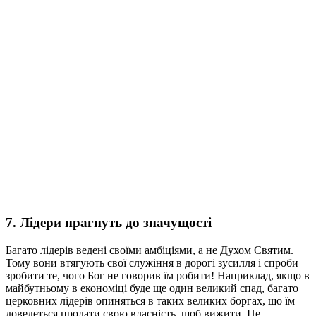
7. Лідери прагнуть до значущості
Багато лідерів ведені своїми амбіціями, а не Духом Святим.
Тому вони втягують свої служіння в дорогі зусилля і спроби
зробити те, чого Бог не говорив їм робити! Наприклад, якщо в
майбутньому в економіці буде ще один великий спад, багато
церковних лідерів опиняться в таких великих боргах, що їм
доведеться продати свою власність, щоб вижити. Це