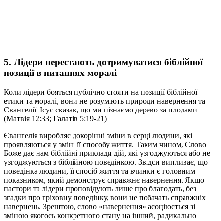
5. Лідери перестають дотримуватися біблійної
позиції в питаннях моралі
Коли лідери бояться публічно стояти на позиції біблійної
етики та моралі, вони не розуміють природи навернення та
Євангелії. Ісус сказав, що ми пізнаємо дерево за плодами
(Матвія 12:33; Галатів 5:19-21)
Євангелія виробляє докорінні зміни в серці людини, які
проявляються у зміні її способу життя. Таким чином, Слово
Боже дає нам біблійні приклади дій, які узгоджуються або не
узгоджуються з біблійною поведінкою. Звідси випливає, що
поведінка людини, її спосіб життя та вчинки є головним
показником, який демонструє справжнє навернення. Якщо
пастори та лідери проповідують лише про благодать, без
згадки про гріховну поведінку, вони не побачать справжніх
навернень. Зрештою, слово «навернення» асоціюється зі
зміною якогось конкретного стану на інший, радикально