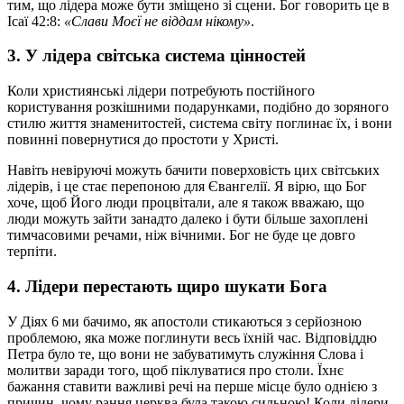
тим, що лідера може бути зміщено зі сцени. Бог говорить це в
Ісаї 42:8:
«Слави Моєї не віддам нікому»
.
3. У лідера світська система цінностей
Коли християнські лідери потребують постійного
користування розкішними подарунками, подібно до зоряного
стилю життя знаменитостей, система світу поглинає їх, і вони
повинні повернутися до простоти у Христі.
Навіть невіруючі можуть бачити поверховість цих світських
лідерів, і це стає перепоною для Євангелії. Я вірю, що Бог
хоче, щоб Його люди процвітали, але я також вважаю, що
люди можуть зайти занадто далеко і бути більше захоплені
тимчасовими речами, ніж вічними. Бог не буде це довго
терпіти.
4. Лідери перестають щиро шукати Бога
У Діях 6 ми бачимо, як апостоли стикаються з серйозною
проблемою, яка може поглинути весь їхній час. Відповіддю
Петра було те, що вони не забуватимуть служіння Слова і
молитви заради того, щоб піклуватися про столи. Їхнє
бажання ставити важливі речі на перше місце було однією з
причин, чому рання церква була такою сильною! Коли лідери