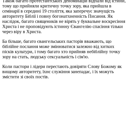
Також багато протестантських деномінацій відпали від істини,
тому що прийняли критичну точку зору, яка прийшла в
семінарії в середині 19 століття, яка заперечує значущість
авторитету Біблії і повну богонатхненність Писання. Як
наслідок, багато священиків не вірять у буквальне воскресіння
Христа і не проповідують істинну Євангелію спасіння тільки
через віру в Христа.
Ба більше, багато євангельських пасторів вважають, що
біблійне послання може змінюватися залежно від хитких
пісків культури, і тому багато хто прийняв небіблійну точку
зору на стать, людську сексуальність і сім'ю.
Коли пастори і лідери перестають довіряти Слову Божому як
вищому авторитету, їхнє служіння занепадає, і їх можуть
змістити зі своїх постів.