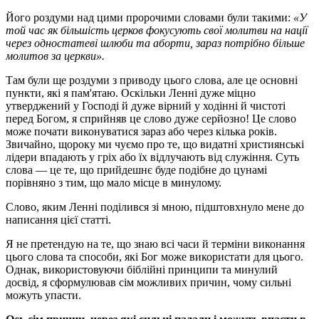
Його роздуми над цими пророчими словами були такими:
«У
той час як більшість церков фокусують свої молитви на нації
через одностатеві шлюби та аборти, зараз потрібно більше
молитов за церкви».
Там були ще роздуми з приводу цього слова, але це основні
пункти, які я пам'ятаю. Оскільки Ленні дуже міцно
утверджений у Господі й дуже вірний у ходінні й чистоті
перед Богом, я сприйняв це слово дуже серйозно! Це слово
може почати виконуватися зараз або через кілька років.
Звичайно, щороку ми чуємо про те, що видатні християнські
лідери впадають у гріх або їх відлучають від служіння. Суть
слова — це те, що прийдешнє буде подібне до цунамі
порівняно з тим, що мало місце в минулому.
Слово, яким Ленні поділився зі мною, підштовхнуло мене до
написання цієї статті.
Я не претендую на те, що знаю всі часи й терміни виконання
цього слова та способи, які Бог може використати для цього.
Однак, використовуючи біблійні принципи та минулий
досвід, я сформулював сім можливих причин, чому сильні
можуть упасти.