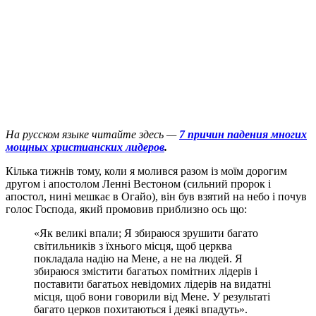
На русском языке читайте здесь —
7 причин падения многих
мощных христианских лидеров
.
К
ілька тижнів тому, коли я молився разом із моїм дорогим
другом і апостолом Ленні Вестоном (сильний пророк і
апостол, нині мешкає в Огайо), він був взятий на небо і почув
голос Господа, який промовив приблизно ось що:
«Як великі впали; Я збираюся зрушити багато
світильників з їхнього місця, щоб церква
покладала надію на Мене, а не на людей. Я
збираюся змістити багатьох помітних лідерів і
поставити багатьох невідомих лідерів на видатні
місця, щоб вони говорили від Мене. У результаті
багато церков похитаються і деякі впадуть».