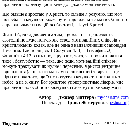
прагнення до значущості веде до гріха самовпевненості.
Що більше я зростаю у Христі, то більше я розумію, що моя
потреба в значущості може бути задоволена тільки в Одній по-
справжньому значущій особистості, в Ісусі Христі.
Жити і бути задоволеним тим, що маєш — це послання
сьогодні не дуже популярне серед мотиваційних спікерів у
християнських колах, але це одна з найважливіших заповідей
Писання. Такі вірші, як 1 Солунян 4:11, 1 Тимофія 2:2,
Филип'ян 4:12 вчать нас, віруючих, того, як прожити життя
тихе і безтурботне — таке, яке деякі мотиваційні спікери
можуть трактувати як нудне і пересічне. Христоцентричне
вдоволення (а не плотське самозаспокоєння) у вірян — це
вірна ознака того, що їхнє почуття значущості приходить з
небес, а не зі світу. Бог зрештою упокорюватиме лідерів, чиє
прагнення до особистої значущості домінує в їхньому житті.
Автор —
Джозеф Маттера
/
mycharisma.com
Переклад —
Ірина Жежерун
для
ieshua.org
Пожертвовать
Последнее: 12.07.
Спасибо!
Поделиться: