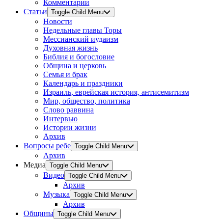
Комментарии
Статьи
Toggle Child Menu
Новости
Недельные главы Торы
Мессианский иудаизм
Духовная жизнь
Библия и богословие
Община и церковь
Семья и брак
Календарь и праздники
Израиль, еврейская история, антисемитизм
Мир, общество, политика
Слово раввина
Интервью
Истории жизни
Архив
Вопросы ребе
Toggle Child Menu
Архив
Медиа
Toggle Child Menu
Видео
Toggle Child Menu
Архив
Музыка
Toggle Child Menu
Архив
Общины
Toggle Child Menu