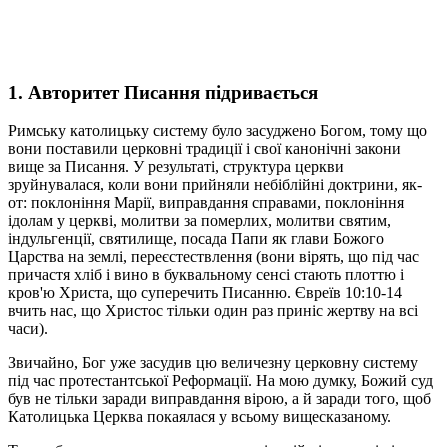
1. Авторитет Писання підривається
Римську католицьку систему було засуджено Богом, тому що
вони поставили церковні традиції і свої канонічні закони
вище за Писання. У результаті, структура церкви
зруйнувалася, коли вони прийняли небіблійні доктрини, як-
от: поклоніння Марії, виправдання справами, поклоніння
ідолам у церкві, молитви за померлих, молитви святим,
індульгенції, святилище, посада Папи як глави Божого
Царства на землі, переєстествлення (вони вірять, що під час
причастя хліб і вино в буквальному сенсі стають плоттю і
кров'ю Христа, що суперечить Писанню. Євреїв 10:10-14
вчить нас, що Христос тільки один раз приніс жертву на всі
часи).
Звичайно, Бог уже засудив цю величезну церковну систему
під час протестантської Реформації. На мою думку, Божий суд
був не тільки заради виправдання вірою, а й заради того, щоб
Католицька Церква покаялася у всьому вищесказаному.