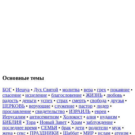
Основные темы
БОГ
•
Иешуа
•
Дух Святой
•
молитва
•
вера
•
грех
•
покаяние
•
спасение
•
исцеление
•
благословение
•
ЖИЗНЬ
•
любовь
•
радость
•
деньги
•
успех
•
страх
•
смерть
•
свобода
•
друзья
•
ЦЕРКОВЬ
•
верующие
•
служение
•
пастор
•
лидер
•
прославление
•
свидетельство
•
ИЗРАИЛЬ
•
евреи
•
Иерусалим
•
антисемитизм
•
Холокост
•
алия
•
иудаизм
•
БИБЛИЯ
•
Тора
•
Новый Завет
•
Храм
•
заблуждение
•
последнее время
•
СЕМЬЯ
•
брак
•
дети
•
родители
•
муж
•
жена
•
секс
•
ПРАЗДНИКИ
•
Шаббат
•
МИР
•
ислам
•
атеизм
•