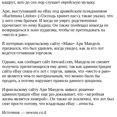
кашрут, зато до сих пор слушает еврейскую музыку.
Ари, выступавший на eBay под арамейским псевдонимом
«Rachmuna Litzlon» («Господь хранит нас»), также указал, что
у него семь братьев. И когда он умрет, родственники
прочитают по нему Кадиш. Он также пообещал никогда не
возвращаться в лоно иудаизма, чтобы не претендовать на
«место в раю».
В интервью израильскому сайту «Мако» Ари Мандель
признался, что был удивлен, когда увидел, как за его лот
ведется отчаянная торговля.
Однако, как сообщает сайт forward.com, Мандель не сможет
получить причитающихся ему денег, так как администрация
сайта eBay сняла его лот с торгов, заявив, что «место в раю»
не является чем-то материальным, что можно было бы
продать, а потому нарушает правила данного аукциона.
Израильскому сайту Ари Мандель заявил: решение
администрации eBay еще раз доказывает, что «загробная
жизнь является химерой». Он также не исключил, что лот был
снят просто потому, что владельцы eBay – атеисты.
Источник — newsru.co.il