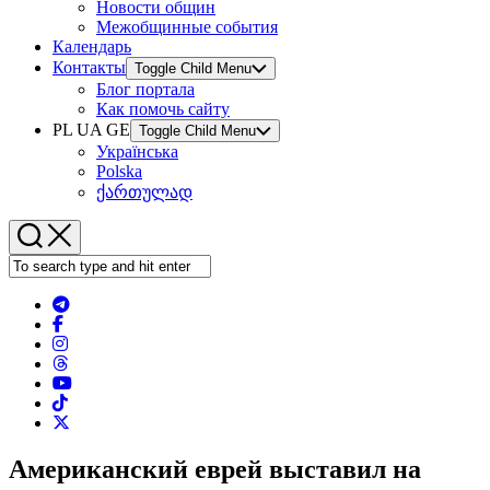
Новости общин
Межобщинные события
Календарь
Контакты
Toggle Child Menu
Блог портала
Как помочь сайту
PL UA GE
Toggle Child Menu
Українська
Polska
ქართულად
Американский еврей выставил на