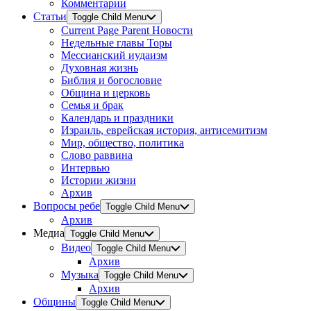
Комментарии
Статьи
Toggle Child Menu
Current Page Parent
Новости
Недельные главы Торы
Мессианский иудаизм
Духовная жизнь
Библия и богословие
Община и церковь
Семья и брак
Календарь и праздники
Израиль, еврейская история, антисемитизм
Мир, общество, политика
Слово раввина
Интервью
Истории жизни
Архив
Вопросы ребе
Toggle Child Menu
Архив
Медиа
Toggle Child Menu
Видео
Toggle Child Menu
Архив
Музыка
Toggle Child Menu
Архив
Общины
Toggle Child Menu