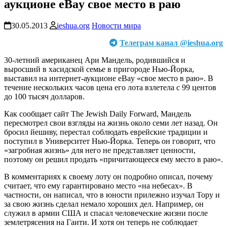
аукционе eBay свое место в раю
30.05.2013
ieshua.org
Новости мира
Телеграм канал @ieshua.org
30-летний американец Ари Мандель, родившийся и
выросший в хасидской семье в пригороде Нью-Йорка,
выставил на интернет-аукционе eBay «свое место в раю». В
течение нескольких часов цена его лота взлетела с 99 центов
до 100 тысяч долларов.
Как сообщает сайт The Jewish Daily Forward, Мандель
пересмотрел свои взгляды на жизнь около семи лет назад. Он
бросил йешиву, перестал соблюдать еврейские традиции и
поступил в Университет Нью-Йорка. Теперь он говорит, что
«загробная жизнь» для него не представляет ценности,
поэтому он решил продать «причитающееся ему место в раю».
В комментариях к своему лоту он подробно описал, почему
считает, что ему гарантировано место «на небесах». В
частности, он написал, что в юности прилежно изучал Тору и
за свою жизнь сделал немало хороших дел. Например, он
служил в армии США и спасал человеческие жизни после
землетрясения на Гаити. И хотя он теперь не соблюдает