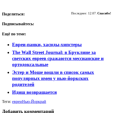
Пожертвовать
Последнее: 12.07.
Спасибо!
Поделиться:
Подписывайтесь:
Ещё по теме:
Евреи-панки, хасиды-хипстеры
The Wall Street Journal: в Бруклине за
светских евреев сражаются мессианские и
ортодоксальные
Эстер и Моше вошли в список самых
популярных имен у нью-йоркских
родителей
Идиш возвращается
Теги:
евреи
Нью-Йорк
рай
Добавить комментарий