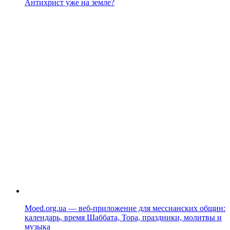
Антихрист уже на земле?
Moed.org.ua — веб-приложение для мессианских общин:
календарь, время Шаббата, Тора, праздники, молитвы и
музыка