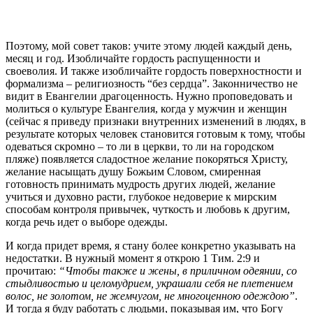
Поэтому, мой совет таков: учите этому людей каждый день,
месяц и год. Изобличайте гордость распущенности и
своеволия. И также изобличайте гордость поверхностности и
формализма – религиозность “без сердца”. Законничество не
видит в Евангелии драгоценность. Нужно проповедовать и
молиться о культуре Евангелия, когда у мужчин и женщин
(сейчас я приведу признаки внутренних изменений в людях, в
результате которых человек становится готовым к тому, чтобы
одеваться скромно – то ли в церкви, то ли на городском
пляже) появляется сладостное желание покоряться Христу,
желание насыщать душу Божьим Словом, смиренная
готовность принимать мудрость других людей, желание
учиться и духовно расти, глубокое недоверие к мирским
способам контроля привычек, чуткость и любовь к другим,
когда речь идет о выборе одежды.
И когда придет время, я стану более конкретно указывать на
недостатки. В нужный момент я открою 1 Тим. 2:9 и
прочитаю:
“Чтобы также и жены, в приличном одеянии, со
стыдливостью и целомудрием, украшали себя не плетением
волос, не золотом, не жемчугом, не многоценною одеждою”
.
И тогда я буду работать с людьми, показывая им, что Богу