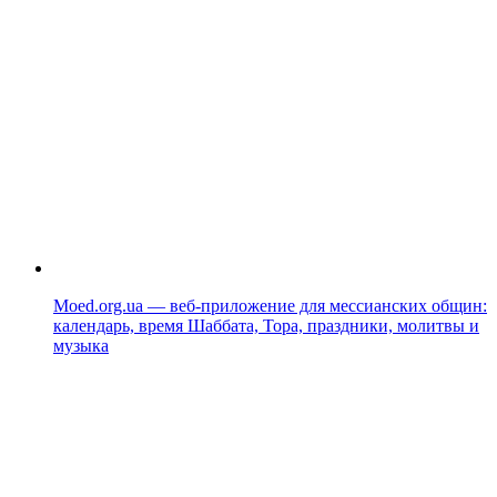
Moed.org.ua — веб-приложение для мессианских общин:
календарь, время Шаббата, Тора, праздники, молитвы и
музыка