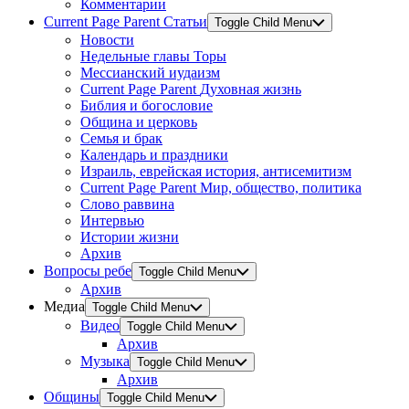
Комментарии
Current Page Parent
Статьи
Toggle Child Menu
Новости
Недельные главы Торы
Мессианский иудаизм
Current Page Parent
Духовная жизнь
Библия и богословие
Община и церковь
Семья и брак
Календарь и праздники
Израиль, еврейская история, антисемитизм
Current Page Parent
Мир, общество, политика
Слово раввина
Интервью
Истории жизни
Архив
Вопросы ребе
Toggle Child Menu
Архив
Медиа
Toggle Child Menu
Видео
Toggle Child Menu
Архив
Музыка
Toggle Child Menu
Архив
Общины
Toggle Child Menu