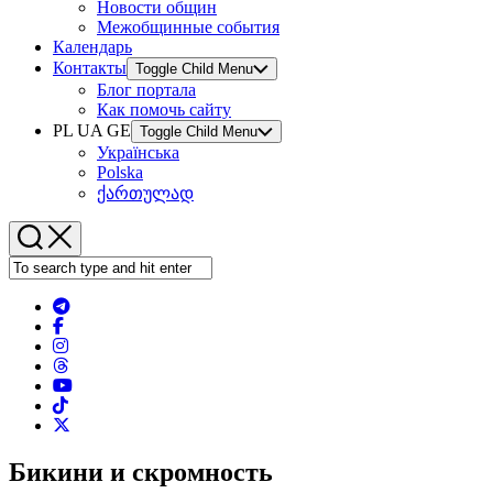
Новости общин
Межобщинные события
Календарь
Контакты
Toggle Child Menu
Блог портала
Как помочь сайту
PL UA GE
Toggle Child Menu
Українська
Polska
ქართულად
Бикини и скромность