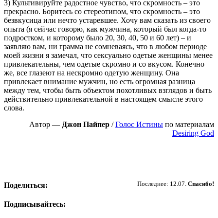
3) Культивируйте радостное чувство, что скромность – это
прекрасно. Боритесь со стереотипом, что скромность – это
безвкусица или нечто устаревшее. Хочу вам сказать из своего
опыта (я сейчас говорю, как мужчина, который был когда-то
подростком, и которому было 20, 30, 40, 50 и 60 лет) – и
заявляю вам, ни грамма не сомневаясь, что в любом периоде
моей жизни я замечал, что сексуально одетые женщины менее
привлекательны, чем одетые скромно и со вкусом. Конечно
же, все глазеют на нескромно одетую женщину. Она
привлекает внимание мужчин, но есть огромная разница
между тем, чтобы быть объектом похотливых взглядов и быть
действительно привлекательной в настоящем смысле этого
слова.
Автор —
Джон Пайпер
/
Голос Истины
по материалам
Desiring God
Пожертвовать
Последнее: 12.07.
Спасибо!
Поделиться:
Подписывайтесь: