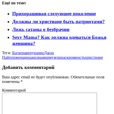
Ещё по теме:
Прихорашивая следующее поколение
Должны ли христиане быть патриотами?
Ложь сатаны о безбрачии
Sexy Mama? Как должна одеваться Божья
женщина?
Теги:
Бог
вера
верующие
Джон
Пайпер
женщина
жизнь
мир
мужчина
скромность
христиане
Добавить комментарий
Ваш адрес email не будет опубликован.
Обязательные поля
помечены
*
Комментарий