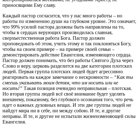
приносящими Ему славу.
Каждый пастор согласится, что у нас много работы – но
работы по изменению души на глубоком уровне. Это означает,
что 99% усилий пастора должны быть направлены на то,
чтобы в сердцах верующих производилась славная,
сверхъестественная работа Бога. Пастор должен
проповедовать об этом, учить этому и так поклоняться Богу,
чтобы на своем примере – на примере своей семьи –
демонстрировать действие Евангелия, изменяющего сердца.
Пастор должен понимать, что без работы Святого Духа через
Слово и веру, церковь разделится на две категории плотских
людей. Первая группа плотских людей будет агрессивно
реагировать на каждое замечание о нескромности –
“Как ты
смеешь указывать моим детям, что им носить или не
носить!”
Такая позиция очевидно неправильная – плотская.
Но вторая группа людей всё своё внимание будет уделять
внешнему, показному, без глубокого осознания того, что речь
идет о важных духовных вещах. И эти две группы людей не
найдут мира ни в себе, ни между собою. И те, и другие
неправы. И те, и другие не испытали жизнеизменяющей силы
Евангелия.