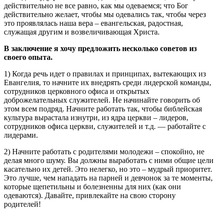
действительно не все равно, как мы одеваемся; что Бог
действительно желает, чтобы мы одевались так, чтобы через
это проявлялась наша вера – евангельская, радостная,
служащая другим и возвеличивающая Христа.
В заключение я хочу предложить несколько советов из
своего опыта.
1) Когда речь идет о правилах и принципах, вытекающих из
Евангелия, то начните их внедрять среди лидерской команды,
сотрудников церковного офиса и открытых
доброжелательных служителей. Не начинайте говорить об
этом всем подряд. Начните работать так, чтобы библейская
культура вырастала изнутри, из ядра церкви – лидеров,
сотрудников офиса церкви, служителей и т.д. — работайте с
лидерами.
2) Начните работать с родителями молодежи – спокойно, не
делая много шуму. Вы должны выработать с ними общие цели
касательно их детей. Это нелегко, но это – мудрый приоритет.
Это лучше, чем нападать на парней и девчонок за те моменты,
которые щепетильны и болезненны для них (как они
одеваются). Давайте, привлекайте на свою сторону
родителей!