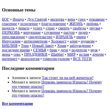
Основные темы
БОГ
•
Иешуа
•
Дух Святой
•
молитва
•
вера
•
грех
•
покаяние
•
спасение
•
исцеление
•
благословение
•
ЖИЗНЬ
•
любовь
•
радость
•
деньги
•
успех
•
страх
•
смерть
•
свобода
•
друзья
•
ЦЕРКОВЬ
•
верующие
•
служение
•
пастор
•
лидер
•
прославление
•
свидетельство
•
ИЗРАИЛЬ
•
евреи
•
Иерусалим
•
антисемитизм
•
Холокост
•
алия
•
иудаизм
•
БИБЛИЯ
•
Тора
•
Новый Завет
•
Храм
•
заблуждение
•
последнее время
•
СЕМЬЯ
•
брак
•
дети
•
родители
•
муж
•
жена
•
секс
•
ПРАЗДНИКИ
•
Шаббат
•
МИР
•
ислам
•
атеизм
•
интернет
•
археология
•
гомосексуализм
•
ВСЕ ТЕГИ
Последние комментарии
Аноним
к записи
Так стоит ли на ней жениться?
Михаил
к записи
Церковь заменила Израиль? Почему
это учение опасно?
Михаил
к записи
Церковь заменила Израиль? Почему
это учение опасно?
Все комментарии