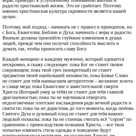
веры, приводит к углубленному пониманию Библии и
радости христианской жизни. Это не сработает. Поэтому
именно христианская культура скромности является нашей
целью.
Поэтому, мой подход – начинать не с правил и принципов, но
с Бога, Евангелия, Библии и Духа; начинать с веры и радости.
Вначале должны произойти глубокие изменения в душах
людей, прежде чем они получат способность мыслить и
думать так, чтобы приносить славу Богу.
Каждой женщине и каждому мужчине, который одевается
нескромно, я скажу следующее: пока Бог не станет твоим
сокровищем; пока твой грех (конкретный) не станет
предметом твоей наибольшей ненависти, пока Божье Слово
не станет для тебя наивысшим авторитетом – желаннее золота
и слаще меда; пока Евангелие о заместительной смерти
Христа (Который умер за тебя) не станет для тебя главной
драгоценностью; пока ты не научишься отвергать
недолговечные плотские наслаждения ради вечной радости и
святости; пока ты не дорастешь до того момента, когда любовь
Святого Духа и духовный плод не станет для тебя важнее
людской похвалы; пока ты не станешь считать всё “сором” по
сравнению с превосходством познания Христа, – все твои
попытки изменить стиль одежды и поведение будут
контролироваться мотивами, не угодными Христу, не