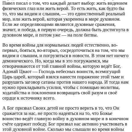
Павел писал о том, что каждый делает выбор: жить видением
физических глаз или жить верой. То есть жить, как будто бы
то, что мы видим и слышим, — это единственный реальный
мир, или жить верой, которая укоренена в мире духовном.
Если же определяющими являются духовные сражения,
значит, и победа, в первую очередь, должна быть достигнута в
духовном мире, и потом уже — на поле битвы.
Во время войны для нормальных людей естественно, во-
первых, бояться, во-вторых, сосредоточиться на том, что мы
видим и слышим, и погрузиться в новости. В этом нет ничего
демонического. Но, когда мы в это погружаемся, мы
отворачиваются от той главной войны, которую ведёт Бог,
Адонай Цваот — Господь небесных воинств, всемогущий
Царь царей, который взялся нанести поражение этой тьме и
разрушить заговор сатаны против нашего народа. И тогда нам
нужно прикладывать усилия, чтобы с помощью молитвы,
ходатайства и поклонения возвращать свой разум и своё
сердце к источнику всего.
А Бог призвал Своих детей не просто верить в то, что Он
сражается за нас, не просто надеяться на то, что Божье
воинство ведёт главную войну в духовном мире и в конечном
счёте одержит победу. Бог призвал нас активно участвовать в
этой духовной войне. Сколько мы слышали во время войны