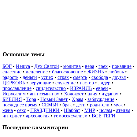
Основные темы
БОГ
•
Иешуа
•
Дух Святой
•
молитва
•
вера
•
грех
•
покаяние
•
спасение
•
исцеление
•
благословение
•
ЖИЗНЬ
•
любовь
•
радость
•
деньги
•
успех
•
страх
•
смерть
•
свобода
•
друзья
•
ЦЕРКОВЬ
•
верующие
•
служение
•
пастор
•
лидер
•
прославление
•
свидетельство
•
ИЗРАИЛЬ
•
евреи
•
Иерусалим
•
антисемитизм
•
Холокост
•
алия
•
иудаизм
•
БИБЛИЯ
•
Тора
•
Новый Завет
•
Храм
•
заблуждение
•
последнее время
•
СЕМЬЯ
•
брак
•
дети
•
родители
•
муж
•
жена
•
секс
•
ПРАЗДНИКИ
•
Шаббат
•
МИР
•
ислам
•
атеизм
•
интернет
•
археология
•
гомосексуализм
•
ВСЕ ТЕГИ
Последние комментарии