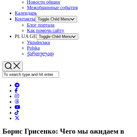
Новости общин
Межобщинные события
Календарь
Контакты
Toggle Child Menu
Блог портала
Как помочь сайту
PL UA GE
Toggle Child Menu
Українська
Polska
ქართულად
Борис Грисенко: Чего мы ожидаем в