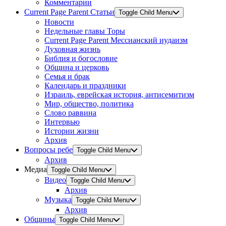
Комментарии
Current Page Parent
Статьи
Toggle Child Menu
Новости
Недельные главы Торы
Current Page Parent
Мессианский иудаизм
Духовная жизнь
Библия и богословие
Община и церковь
Семья и брак
Календарь и праздники
Израиль, еврейская история, антисемитизм
Мир, общество, политика
Слово раввина
Интервью
Истории жизни
Архив
Вопросы ребе
Toggle Child Menu
Архив
Медиа
Toggle Child Menu
Видео
Toggle Child Menu
Архив
Музыка
Toggle Child Menu
Архив
Общины
Toggle Child Menu