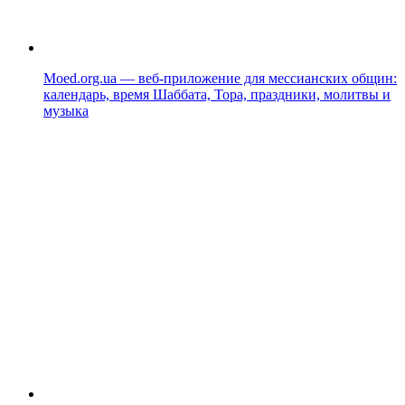
Moed.org.ua — веб-приложение для мессианских общин:
календарь, время Шаббата, Тора, праздники, молитвы и
музыка