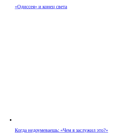
«Одиссея» и конец света
Когда недоумеваешь: «Чем я заслужил это?»