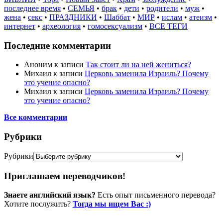
последнее время
•
СЕМЬЯ
•
брак
•
дети
•
родители
•
муж
•
жена
•
секс
•
ПРАЗДНИКИ
•
Шаббат
•
МИР
•
ислам
•
атеизм
•
интернет
•
археология
•
гомосексуализм
•
ВСЕ ТЕГИ
Последние комментарии
Аноним
к записи
Так стоит ли на ней жениться?
Михаил
к записи
Церковь заменила Израиль? Почему
это учение опасно?
Михаил
к записи
Церковь заменила Израиль? Почему
это учение опасно?
Все комментарии
Рубрики
Рубрики
Приглашаем переводчиков!
Знаете английский язык?
Есть опыт письменного перевода?
Хотите послужить?
Тогда мы ищем Вас :)
Пожертвовать / donate