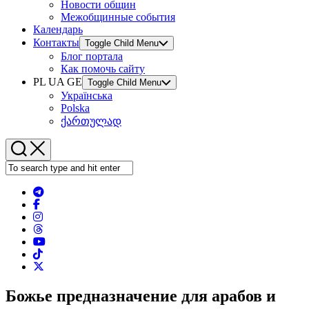
Новости общин
Межобщинные события
Календарь
Контакты
Toggle Child Menu
Блог портала
Как помочь сайту
PL UA GE
Toggle Child Menu
Українська
Polska
ქართულად
Божье предназначение для арабов и