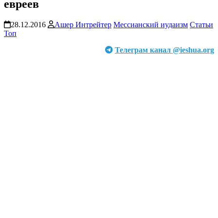
евреев
28.12.2016
Ашер Интрейтер
Мессианский иудаизм
Статьи
Топ
Телеграм канал @ieshua.org