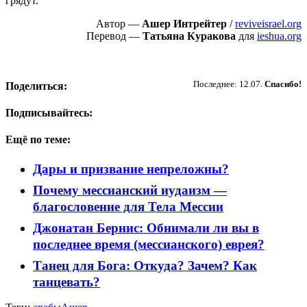
грядут.
Автор —
Ашер Интрейтер
/
reviveisrael.org
Перевод —
Татьяна Куракова
для
ieshua.org
Пожертвовать
Последнее: 12.07.
Спасибо!
Поделиться:
Подписывайтесь:
Ещё по теме:
Дары и призвание непреложны?
Почему мессианский иудаизм —
благословение для Тела Мессии
Джонатан Бернис: Обнимали ли вы в
последнее время (мессианского) еврея?
Танец для Бога: Откуда? Зачем? Как
танцевать?