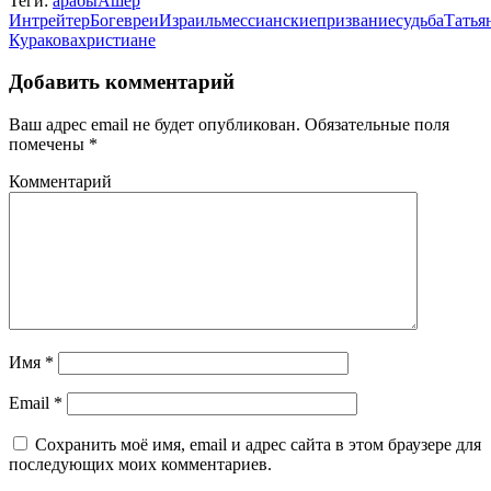
Теги:
арабы
Ашер
Интрейтер
Бог
евреи
Израиль
мессианские
призвание
судьба
Татья
Куракова
христиане
Добавить комментарий
Ваш адрес email не будет опубликован.
Обязательные поля
помечены
*
Комментарий
Имя
*
Email
*
Сохранить моё имя, email и адрес сайта в этом браузере для
последующих моих комментариев.