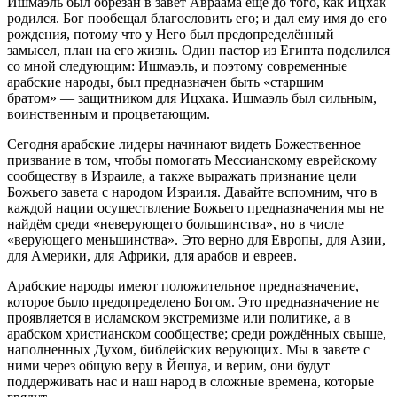
Ишмаэль был обрезан в завет Авраама ещё до того, как Ицхак
родился. Бог пообещал благословить его; и дал ему имя до его
рождения, потому что у Него был предопределённый
замысел, план на его жизнь. Один пастор из Египта поделился
со мной следующим: Ишмаэль, и поэтому современные
арабские народы, был предназначен быть «старшим
братом» — защитником для Ицхака. Ишмаэль был сильным,
воинственным и процветающим.
Сегодня арабские лидеры начинают видеть Божественное
призвание в том, чтобы помогать Мессианскому еврейскому
сообществу в Израиле, а также выражать признание цели
Божьего завета с народом Израиля. Давайте вспомним, что в
каждой нации осуществление Божьего предназначения мы не
найдём среди «неверующего большинства», но в числе
«верующего меньшинства». Это верно для Европы, для Азии,
для Америки, для Африки, для арабов и евреев.
Арабские народы имеют положительное предназначение,
которое было предопределено Богом. Это предназначение не
проявляется в исламском экстремизме или политике, а в
арабском христианском сообществе; среди рождённых свыше,
наполненных Духом, библейских верующих. Мы в завете с
ними через общую веру в Йешуа, и верим, они будут
поддерживать нас и наш народ в сложные времена, которые