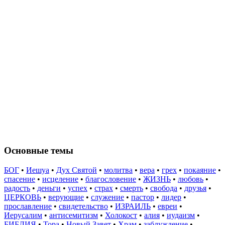
Основные темы
БОГ
•
Иешуа
•
Дух Святой
•
молитва
•
вера
•
грех
•
покаяние
•
спасение
•
исцеление
•
благословение
•
ЖИЗНЬ
•
любовь
•
радость
•
деньги
•
успех
•
страх
•
смерть
•
свобода
•
друзья
•
ЦЕРКОВЬ
•
верующие
•
служение
•
пастор
•
лидер
•
прославление
•
свидетельство
•
ИЗРАИЛЬ
•
евреи
•
Иерусалим
•
антисемитизм
•
Холокост
•
алия
•
иудаизм
•
БИБЛИЯ
•
Тора
•
Новый Завет
•
Храм
•
заблуждение
•