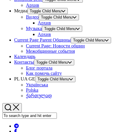
Архив
Медиа
Toggle Child Menu
Видео
Toggle Child Menu
Архив
Музыка
Toggle Child Menu
Архив
Current Page Parent
Общины
Toggle Child Menu
Current Page:
Новости общин
Межобщинные события
Календарь
Контакты
Toggle Child Menu
Блог портала
Как помочь сайту
PL UA GE
Toggle Child Menu
Українська
Polska
ქართულად