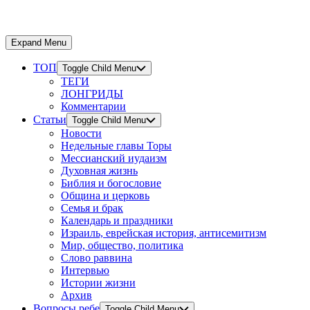
Expand Menu
ТОП
Toggle Child Menu
ТЕГИ
ЛОНГРИДЫ
Комментарии
Статьи
Toggle Child Menu
Новости
Недельные главы Торы
Мессианский иудаизм
Духовная жизнь
Библия и богословие
Община и церковь
Семья и брак
Календарь и праздники
Израиль, еврейская история, антисемитизм
Мир, общество, политика
Слово раввина
Интервью
Истории жизни
Архив
Вопросы ребе
Toggle Child Menu