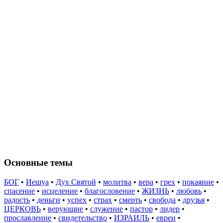
Основные темы
БОГ
•
Иешуа
•
Дух Святой
•
молитва
•
вера
•
грех
•
покаяние
•
спасение
•
исцеление
•
благословение
•
ЖИЗНЬ
•
любовь
•
радость
•
деньги
•
успех
•
страх
•
смерть
•
свобода
•
друзья
•
ЦЕРКОВЬ
•
верующие
•
служение
•
пастор
•
лидер
•
прославление
•
свидетельство
•
ИЗРАИЛЬ
•
евреи
•