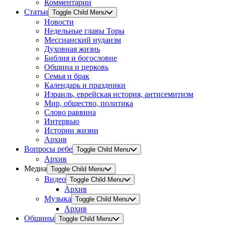
Комментарии
Статьи
Toggle Child Menu
Новости
Недельные главы Торы
Мессианский иудаизм
Духовная жизнь
Библия и богословие
Община и церковь
Семья и брак
Календарь и праздники
Израиль, еврейская история, антисемитизм
Мир, общество, политика
Слово раввина
Интервью
Истории жизни
Архив
Вопросы ребе
Toggle Child Menu
Архив
Медиа
Toggle Child Menu
Видео
Toggle Child Menu
Архив
Музыка
Toggle Child Menu
Архив
Общины
Toggle Child Menu