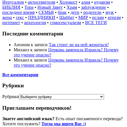
Иерусалим
•
антисемитизм
•
Холокост
•
алия
•
иудаизм
•
БИБЛИЯ
•
Тора
•
Новый Завет
•
Храм
•
заблуждение
•
последнее время
•
СЕМЬЯ
•
брак
•
дети
•
родители
•
муж
•
жена
•
секс
•
ПРАЗДНИКИ
•
Шаббат
•
МИР
•
ислам
•
атеизм
•
интернет
•
археология
•
гомосексуализм
•
ВСЕ ТЕГИ
Последние комментарии
Аноним
к записи
Так стоит ли на ней жениться?
Михаил
к записи
Церковь заменила Израиль? Почему
это учение опасно?
Михаил
к записи
Церковь заменила Израиль? Почему
это учение опасно?
Все комментарии
Рубрики
Рубрики
Приглашаем переводчиков!
Знаете английский язык?
Есть опыт письменного перевода?
Хотите послужить?
Тогда мы ищем Вас :)