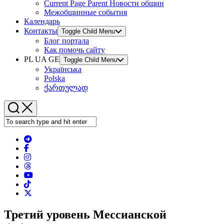
Current Page Parent
Новости общин
Межобщинные события
Календарь
Контакты
Toggle Child Menu
Блог портала
Как помочь сайту
PL UA GE
Toggle Child Menu
Українська
Polska
ქართულად
Третий уровень Мессианской