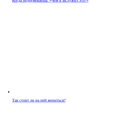
Когда недоумеваешь: «Чем я заслужил это?»
Так стоит ли на ней жениться?