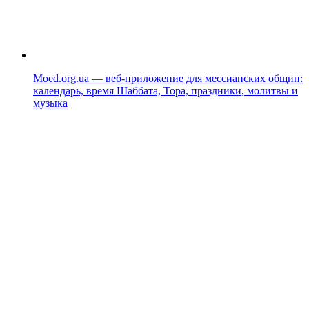
Moed.org.ua — веб-приложение для мессианских общин:
календарь, время Шаббата, Тора, праздники, молитвы и
музыка