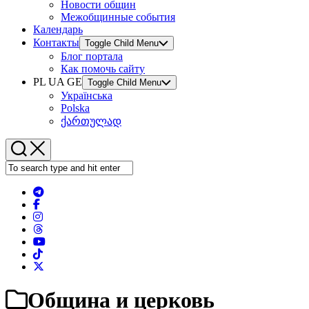
Новости общин
Межобщинные события
Календарь
Контакты
Toggle Child Menu
Блог портала
Как помочь сайту
PL UA GE
Toggle Child Menu
Українська
Polska
ქართულად
Община и церковь