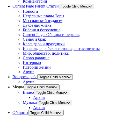
Комментарии
Current Page Parent
Статьи
Toggle Child Menu
Новости
Недельные главы Торы
Мессианский иудаизм
Духовная жизнь
Библия и богословие
Current Page:
Община и церковь
Семья и брак
Календарь и праздники
Израиль, еврейская история, антисемитизм
Мир, общество, политика
Слово раввина
Интервью
Истории жизни
Архив
Вопросы ребе
Toggle Child Menu
Архив
Медиа
Toggle Child Menu
Видео
Toggle Child Menu
Архив
Музыка
Toggle Child Menu
Архив
Общины
Toggle Child Menu