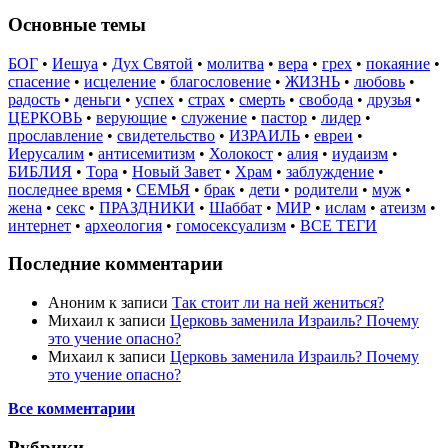
Основные темы
БОГ
•
Иешуа
•
Дух Святой
•
молитва
•
вера
•
грех
•
покаяние
•
спасение
•
исцеление
•
благословение
•
ЖИЗНЬ
•
любовь
•
радость
•
деньги
•
успех
•
страх
•
смерть
•
свобода
•
друзья
•
ЦЕРКОВЬ
•
верующие
•
служение
•
пастор
•
лидер
•
прославление
•
свидетельство
•
ИЗРАИЛЬ
•
евреи
•
Иерусалим
•
антисемитизм
•
Холокост
•
алия
•
иудаизм
•
БИБЛИЯ
•
Тора
•
Новый Завет
•
Храм
•
заблуждение
•
последнее время
•
СЕМЬЯ
•
брак
•
дети
•
родители
•
муж
•
жена
•
секс
•
ПРАЗДНИКИ
•
Шаббат
•
МИР
•
ислам
•
атеизм
•
интернет
•
археология
•
гомосексуализм
•
ВСЕ ТЕГИ
Последние комментарии
Аноним
к записи
Так стоит ли на ней жениться?
Михаил
к записи
Церковь заменила Израиль? Почему
это учение опасно?
Михаил
к записи
Церковь заменила Израиль? Почему
это учение опасно?
Все комментарии
Рубрики