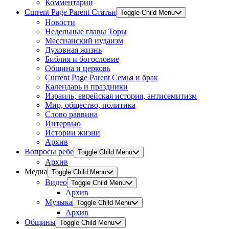
Комментарии
Current Page Parent
Статьи
Toggle Child Menu
Новости
Недельные главы Торы
Мессианский иудаизм
Духовная жизнь
Библия и богословие
Община и церковь
Current Page Parent
Семья и брак
Календарь и праздники
Израиль, еврейская история, антисемитизм
Мир, общество, политика
Слово раввина
Интервью
Истории жизни
Архив
Вопросы ребе
Toggle Child Menu
Архив
Медиа
Toggle Child Menu
Видео
Toggle Child Menu
Архив
Музыка
Toggle Child Menu
Архив
Общины
Toggle Child Menu