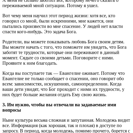
А меня не сильно заботил Бог, которому нечего сказать о
переживаемой мной ситуации. Потому я ушел.
Вот чему меня научил этот период жизни: хотя все, кто
говорил со мной, были искренними, мне кажется, они
пытались произвести во мне спасение. У людей нет власти
спасти кого-нибудь. Это задача Бога.
Родители, вы можете показывать любовь Бога своим детям.
Вы можете начать с того, что поможете им увидеть, что Бога
заботят те трудности, которые они переживают в данный
момент. Сядьте со своими детьми. Поговорите с ними.
Проявите к ним благодать.
Когда вы поступаете так — Евангелие оживает. Потому что
Евангелие не только сообщает о спасении, оно говорит обо
всем: зависимостях, искушениях, самоопределении. Когда
ваши дети увидят, что Бог проходит с ними их трудности, у
них будет больше желания отдать Ему свою жизнь.
3. Им нужно, чтобы вы отвечали на задаваемые ими
вопросы
Ныне культура весьма сложная и запутанная. Молодежь видит
все. Информация (как хорошая, так и плохая) в доступе по
запросу. В период, когда молодежь, помимо прочего, борется с