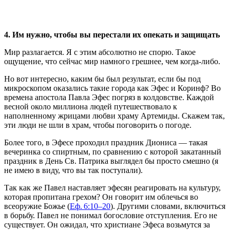
4. Им нужно, чтобы вы перестали их опекать и защищать
Мир разлагается. Я с этим абсолютно не спорю. Такое
ощущение, что сейчас мир намного грешнее, чем когда-либо.
Но вот интересно, каким бы был результат, если бы под
микроскопом оказались такие города как Эфес и Коринф? Во
времена апостола Павла Эфес погряз в колдовстве. Каждой
весной около миллиона людей путешествовало к
наполненному жрицами любви храму Артемиды. Скажем так,
эти люди не шли в храм, чтобы поговорить о погоде.
Более того, в Эфесе проходил праздник Диониса — такая
вечеринка со спиртным, по сравнению с которой закатанный
праздник в День Св. Патрика выглядел бы просто смешно (я
не имею в виду, что вы так поступали).
Так как же Павел наставляет эфесян реагировать на культуру,
которая пропитана грехом? Он говорит им облечься во
всеоружие Божье (
Еф. 6:10–20
). Другими словами, включиться
в борьбу. Павел не понимал богословие отступления. Его не
существует. Он ожидал, что христиане Эфеса возьмутся за