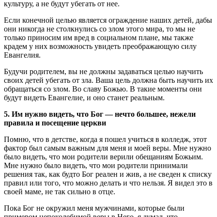
культуру, а не будут убегать от нее.
Если конечной целью является ограждение наших детей, дабы
они никогда не столкнулись со злом этого мира, то мы не
только приносим им вред в социальном плане, мы также
крадем у них возможность увидеть преображающую силу
Евангелия.
Будучи родителем, вы не должны задаваться целью научить
своих детей убегать от зла. Ваша цель должна быть научить их
обращаться со злом. Во славу Божью. В такие моменты они
будут видеть Евангелие, и оно станет реальным.
5. Им нужно видеть, что Бог — нечто большее, нежели
правила и посещение церкви
Помню, что в детстве, когда я пошел учиться в колледж, этот
фактор был самым важным для меня и моей веры. Мне нужно
было видеть, что мои родители верили обещаниям Божьим.
Мне нужно было видеть, что мои родители принимали
решения так, как будто Бог реален и жив, а не сведен к списку
правил или того, что можно делать и что нельзя. Я видел это в
своей маме, не так сильно в отце.
Пока Бог не окружил меня мужчинами, которые были
примером непоколебимой веры в Него, я думал, что