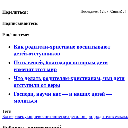
Пожертвовать
Последнее: 12.07.
Спасибо!
Поделиться:
Подписывайтесь:
Ещё по теме:
Как родители-христиане воспитывают
детей-отступников
Пять вещей, благодаря которым дети
изменят этот мир
Что делать родителям-христианам, чьи дети
отступили от веры
Господи, научи нас — и наших детей —
молиться
Теги:
Бог
вера
верующие
воспитание
грех
дети
лонгрид
родители
семья
х
Добавить комментарий