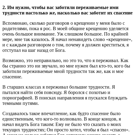
2. Им нужно, чтобы вас заботили переживаемые ими
трудности настолько же, насколько вас заботит их спасение
Вспоминаю, сколько разговоров о крещении у меня было с
родителями, пока я рос. В моей общине крещению уделяется
очень большое внимание. Уж слишком большое. По крайней
мере, мне так казалось. Я начал ненавидеть слово «крещение»,
и с каждым разговором о том, почему я должен креститься, я
отступал на шаг назад от Бога.
Возможно, это неправильно, но это то, что я переживал. Как
бы странно это ни звучало, но мне нужен был кто-то, кого бы
заботили переживаемые мной трудности так же, как и мое
спасение.
В старших классах я переживал большие трудности. Я
пытался найти себя повсюду. Я боролся с похотью и
порнографией. В поисках направления я пускался блуждать
темными путями.
Создавалось такое впечатление, как будто спасение было
единственным, что кого-то волновало. В конце концов, я
начал видеть Бога таким: Ему не было что сказать о моих
текущих трудностях; Он просто хотел, чтобы я был «спасен».