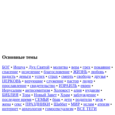
Основные темы
БОГ
•
Иешуа
•
Дух Святой
•
молитва
•
вера
•
грех
•
покаяние
•
спасение
•
исцеление
•
благословение
•
ЖИЗНЬ
•
любовь
•
радость
•
деньги
•
успех
•
страх
•
смерть
•
свобода
•
друзья
•
ЦЕРКОВЬ
•
верующие
•
служение
•
пастор
•
лидер
•
прославление
•
свидетельство
•
ИЗРАИЛЬ
•
евреи
•
Иерусалим
•
антисемитизм
•
Холокост
•
алия
•
иудаизм
•
БИБЛИЯ
•
Тора
•
Новый Завет
•
Храм
•
заблуждение
•
последнее время
•
СЕМЬЯ
•
брак
•
дети
•
родители
•
муж
•
жена
•
секс
•
ПРАЗДНИКИ
•
Шаббат
•
МИР
•
ислам
•
атеизм
•
интернет
•
археология
•
гомосексуализм
•
ВСЕ ТЕГИ