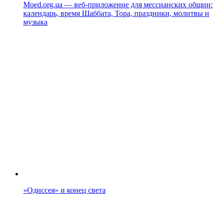
Moed.org.ua — веб-приложение для мессианских общин:
календарь, время Шаббата, Тора, праздники, молитвы и
музыка
«Одиссея» и конец света