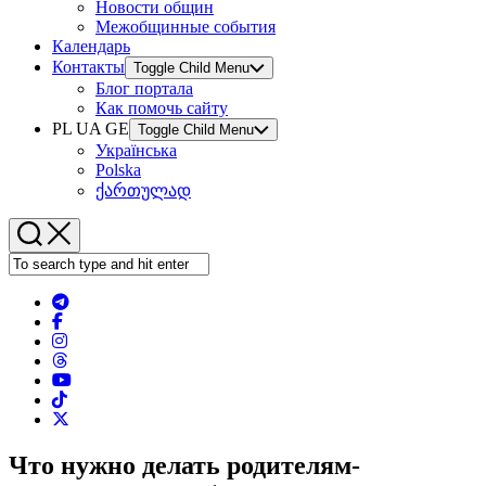
Новости общин
Межобщинные события
Календарь
Контакты
Toggle Child Menu
Блог портала
Как помочь сайту
PL UA GE
Toggle Child Menu
Українська
Polska
ქართულად
Что нужно делать родителям-