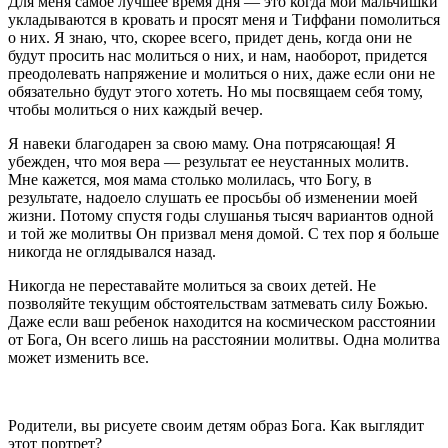
Для меня самое лучшее время дня — это когда мои мальчишки
укладываются в кровать и просят меня и Тиффани помолиться
о них. Я знаю, что, скорее всего, придет день, когда они не
будут просить нас молиться о них, и нам, наоборот, придется
преодолевать напряжение и молиться о них, даже если они не
обязательно будут этого хотеть. Но мы посвящаем себя тому,
чтобы молиться о них каждый вечер.
Я навеки благодарен за свою маму. Она потрясающая! Я
убежден, что моя вера — результат ее неустанных молитв.
Мне кажется, моя мама столько молилась, что Богу, в
результате, надоело слушать ее просьбы об изменении моей
жизни. Потому спустя годы слушанья тысяч вариантов одной
и той же молитвы Он призвал меня домой. С тех пор я больше
никогда не оглядывался назад.
Никогда не переставайте молиться за своих детей. Не
позволяйте текущим обстоятельствам затмевать силу Божью.
Даже если ваш ребенок находится на космическом расстоянии
от Бога, Он всего лишь на расстоянии молитвы. Одна молитва
может изменить все.
Родители, вы рисуете своим детям образ Бога. Как выглядит
этот портрет?