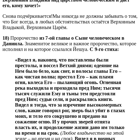
его, кому хочет!»
Снова подчёркивается!Мы никогда не должны забывать о том,
что Бог всегда, в любых обстоятельствах остаётся Верховным
Владыкой, Верховным Царём.
18)
Пророчество
из 7-ой главы о Сыне человеческом в
Даниила.
Знаменитое великое и важное пророчество, которое
исполнял и на которое ссылался Йешуа
.
С 9-го стиха:
«Видел я, наконец, что поставлены были
престолы, и воссел Ветхий днями; одеяние на
Нем было бело, как снег, и волосы главы Его –
как чистая волна; престол Его – как пламя
огня, колеса Его – пылающий огонь. Огненная
река выходила и проходила пред Ним; тысячи
тысяч служили Ему и тьмы тем предстояли
пред Ним; судьи сели, и раскрылись книги.
Видел я тогда, что за изречение высокомерных
слов, какие говорил рог, зверь был убит в глазах
моих, и тело его сокрушено и предано на
сожжение огню. И у прочих зверей отнята
власть их, и продолжение жизни дано им только
на время и на срок.
(Любое владычество на этой
земле – на время и на срок).
Видел я в ночных