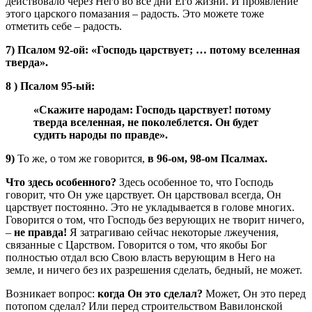
действовало через Него во все дни Его жизни. И проявление
этого царского помазания – радость. Это можете тоже
отметить себе – радость.
7)
Псалом 92-ой: «Господь царствует; … потому вселенная
тверда».
8 )
Псалом 95-ый:
«Скажите народам: Господь царствует! потому
тверда вселенная, не поколеблется. Он будет
судить народы по правде».
9)
То же, о том же говорится,
в 96-ом, 98-ом Псалмах.
Что здесь особенного?
Здесь особенное то, что Господь
говорит, что Он уже царствует. Он царствовал всегда, Он
царствует постоянно. Это не укладывается в голове многих.
Говорится о том, что Господь без верующих не творит ничего,
–
не правда!
Я затрагиваю сейчас некоторые лжеучения,
связанные с Царством. Говорится о том, что якобы Бог
полностью отдал всю Свою власть верующим в Него на
земле, и ничего без их разрешения сделать, бедный, не может.
Возникает вопрос:
когда Он это сделал?
Может, Он это перед
потопом сделал? Или перед строительством Вавилонской