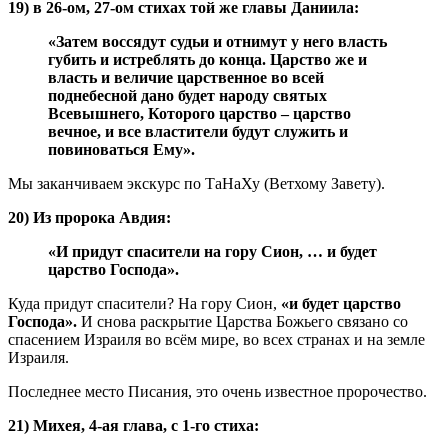
19) в 26-ом, 27-ом стихах той же главы Даниила:
«Затем воссядут судьи и отнимут у него власть
губить и истреблять до конца. Царство же и
власть и величие царственное во всей
поднебесной дано будет народу святых
Всевышнего, Которого царство – царство
вечное, и все властители будут служить и
повиноваться Ему».
Мы заканчиваем экскурс по ТаНаХу (Ветхому Завету).
20) Из пророка Авдия:
«И придут спасители на гору Сион, … и будет
царство Господа».
Куда придут спасители? На гору Сион,
«и будет царство
Господа».
И снова раскрытие Царства Божьего связано со
спасением Израиля во всём мире, во всех странах и на земле
Израиля.
Последнее место Писания, это очень известное пророчество.
21)
Михея, 4-ая глава,
с 1-го стиха: