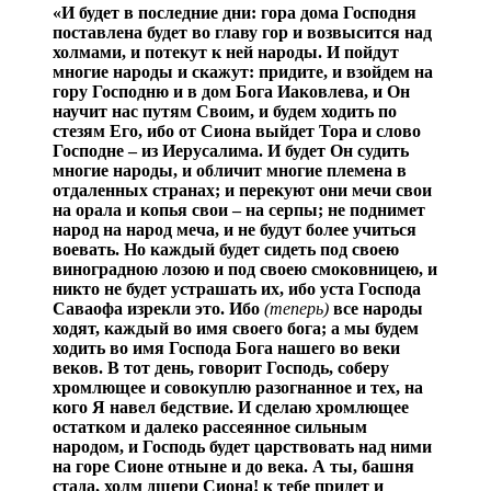
«И будет в последние дни: гора дома Господня
поставлена будет во главу гор и возвысится над
холмами, и потекут к ней народы. И пойдут
многие народы и скажут: придите, и взойдем на
гору Господню и в дом Бога Иаковлева, и Он
научит нас путям Своим, и будем ходить по
стезям Его, ибо от Сиона выйдет Тора и слово
Господне – из Иерусалима. И будет Он судить
многие народы, и обличит многие племена в
отдаленных странах; и перекуют они мечи свои
на орала и копья свои – на серпы; не поднимет
народ на народ меча, и не будут более учиться
воевать. Но каждый будет сидеть под своею
виноградною лозою и под своею смоковницею, и
никто не будет устрашать их, ибо уста Господа
Саваофа изрекли это. Ибо
(теперь)
все народы
ходят, каждый во имя своего бога; а мы будем
ходить во имя Господа Бога нашего во веки
веков.
В тот день, говорит Господь, соберу
хромлющее и совокуплю разогнанное и тех, на
кого Я навел бедствие. И сделаю хромлющее
остатком и далеко рассеянное сильным
народом, и Господь будет царствовать над ними
на горе Сионе отныне и до века. А ты, башня
стада, холм дщери Сиона! к тебе придет и