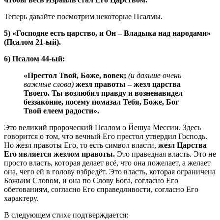
Теперь давайте посмотрим некоторые Псалмы.
5)
«Господне есть царство, и Он – Владыка над народами»
(Псалом 21-ый).
6)
Псалом 44-ый:
«Престол Твой, Боже, вовек;
(и дальше очень
важные слова)
жезл правоты – жезл царства
Твоего. Ты возлюбил правду и возненавидел
беззаконие, посему помазал Тебя, Боже, Бог
Твой елеем радости».
Это великий пророческий Псалом о Йешуа Мессии. Здесь
говорится о том, что вечный Его престол утвердил Господь.
Но жезл правоты Его, то есть символ власти,
жезл Царства
Его является жезлом правоты.
Это праведная власть. Это не
просто власть, которая делает всё, что она пожелает, а желает
она, чего ей в голову взбредёт. Это власть, которая ограничена
Божьим Словом, и она по Слову Бога, согласно Его
обетованиям, согласно Его справедливости, согласно Его
характеру.
В следующем стихе подтверждается: