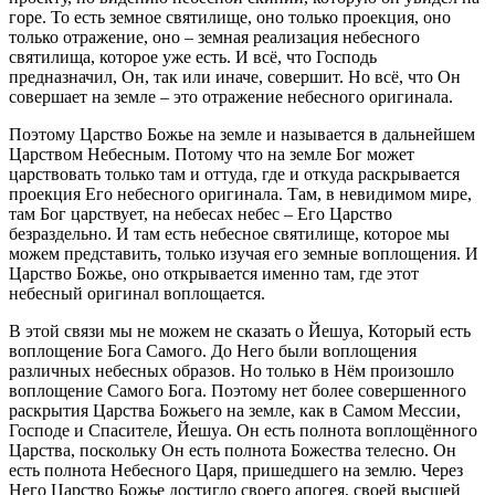
горе. То есть земное святилище, оно только проекция, оно
только отражение, оно – земная реализация небесного
святилища, которое уже есть. И всё, что Господь
предназначил, Он, так или иначе, совершит. Но всё, что Он
совершает на земле – это отражение небесного оригинала.
Поэтому Царство Божье на земле и называется в дальнейшем
Царством Небесным. Потому что на земле Бог может
царствовать только там и оттуда, где и откуда раскрывается
проекция Его небесного оригинала. Там, в невидимом мире,
там Бог царствует, на небесах небес – Его Царство
безраздельно. И там есть небесное святилище, которое мы
можем представить, только изучая его земные воплощения. И
Царство Божье, оно открывается именно там, где этот
небесный оригинал воплощается.
В этой связи мы не можем не сказать о Йешуа, Который есть
воплощение Бога Самого. До Него были воплощения
различных небесных образов. Но только в Нём произошло
воплощение Самого Бога. Поэтому нет более совершенного
раскрытия Царства Божьего на земле, как в Самом Мессии,
Господе и Спасителе, Йешуа. Он есть полнота воплощённого
Царства, поскольку Он есть полнота Божества телесно. Он
есть полнота Небесного Царя, пришедшего на землю. Через
Него Царство Божье достигло своего апогея, своей высшей