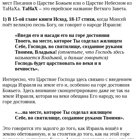
мест Писания о Царстве Божьем или о Царстве Небесном из
ТаНаХа.
ТаНаХ –
это еврейское название Ветхого Завета.
1) В 15-ой главе книги Исход, 18-17 стихи,
когда Моисей
поёт великую песнь Богу, он говорит о народе Израиля:
«Введи его и насади его на горе достояния
Твоего, на месте, которое Ты соделал жилищем
Себе, Господи, во святилище, созданное руками
Твоими, Владыка!
(отметьте, что Господь здесь
называется Владыкой, и дальше говорится)
Господь будет царствовать во веки и в
вечность».
Интересно, что Царствие Господа здесь связано с введением
народа Израиля на земле его и, особенно на горе достояния
Божьего. Здесь внимание сконцентрировано даже не так на
земле Израиля, которая на веки обещана Его народу, но на
горе достояния.
«…на месте, которое Ты соделал жилищем
Себе, во святилище, созданное руками Твоими».
Это говорится это задолго до того, как Израиль вошёл в
землю обетованную, и за столетия до того, как на этой горе