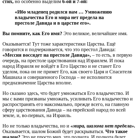
стих,
но особенно выделим
6-ой и 7-ой:
«Ибо младенец родился нам … Умножению
владычества Его и мира нет предела на
престоле Давида и в царстве его».
Вы помните, как Его имя?
Это великое, величайшее имя.
Оказывается! Тут тоже характеристики Царства. Ещё
говорится и подчеркивается, что это престол Давида:
«Мессия воссядет на престоле Давида»,
– то есть, в первую
очередь, на престоле царствования над Израилем. И пока
народ Израиля не войдёт в Его Царство и не станет Его
уделом, пока он не примет Его, как своего Царя и Спасителя
Машиаха и совершенного Господа – не исполнится
предназначение Царства вполне.
Но сказано здесь, что будет умножаться Его владычество. И
мы с вами призваны умножать, усиливать Его владычество и
распространять его максимально, прежде всего, на главную
сферу царствования Давида – на еврейский народ по всей
земле, и, во-первых, на Израиль.
Но не только владычества, но и
«мира, шалома нет предела».
Оказывается, шалом Божий будет раскрываться.
Что такое
шалом?
Это не просто мир, это полнота. И полнота будет