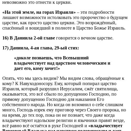
невозможно это отнести к церкви.
«На этой земле, на горах Израиля»
– эти подробности
лишают возможности истолковать это пророчество о будущем
царстве, как просто царство церкви. Это возрождённый,
спасённый и вошедший в полноте в Царство Божье Израиль.
16) В Даниила 2-ой главе
говорится о вечном царстве.
17) Даниила, 4-ая глава, 29-ый стих:
«доколе познаешь, что Всевышний
владычествует над царством человеческим и
дает его, кому хочет!»
Опять, что мы здесь видим? Мы видим слова, обращённые к
кому? К Навуходоносору. Ему, который попирал царство
Израиля, который разрушил Иерусалим, сжёг святилища,
оказывается, это всё сбыло по допущению Господню, по
прямому допущению Господню для наказания Его
собственного народа. Но когда он возомнил о себе слишком
много, Господь изрек ему приговор через Своего пророка, но
на время, до тех пор, пока он не познает, что даже когда
владычествуют идольские религии и язычники правят везде,
всё равно всё остаётся в руке Господней и
«владычествует
Верховный Владыка над царством человеческим и дает