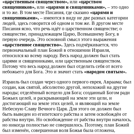
«царственным священством»,
или
«царством
священников»,
или
«царями и священниками»,
– это одно
и то же. В том месте Писания, где сказано
«царями и
священниками»,
– имеются в виду не две разных категории
людей, здесь говорится об одном и том же. В другом месте
Писания ясно, что речь идёт о царственном священстве; о
священстве, принадлежащем Царю, Всевышнему Богу, в
первую очередь. Это основной смысл этого выражения
«царственное священство».
Здесь подчёркивается, что
первоначальный план Божий в отношении Израиля,
относился ко всему народу. Весь народ должен был стать
царями и священниками, или царственным священством.
Потому что весь народ должен был отделить себя от всего
небожьего для Бога. Это и значит стать
«народом святым».
Израиль был создан через одного первого еврея, Авраама; был
создан, как святой, абсолютно другой, непохожий на другие
народы; отделённый всецело для Бога; созданный Богом ради
Божьих целей, и раскрывающий на земле эти цели, и
достигающий на земле этих целей, и являющий на земле
Небесную Славу Вечного Царя. Для этого он должен был
быть выведен из египетского рабства и затем освобождён от
рабства внутри. Но освобождение от рабства внутри началось,
но никогда полностью не совершилось. Поэтому, план Божий
был изменён, совершенная воля Божья была отложена,