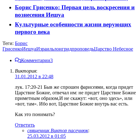
Борис Грисенко: Первая цель воскресения и
вознесения Иешуа
Культурные особенности жизни верующих
первого века
Теги:
Борис
Грисенко
Иешуа
Израиль
лонгрид
проповедь
Царство Небесное
Комментарии
3
Виктория
:
31.01.2012 в 22:48
лук. 17:20-21 Быв же спрошен фарисеями, когда придет
Царствие Божие, отвечал им: не придет Царствие Божие
приметным образом,И не скажут: «вот, оно здесь», или
«вот, там». Ибо вот, Царствие Божие внутрь вас есть.
Как это понимать?
Ответить
священник Виктор пасечнюк
:
25.03.2012 в 01:05