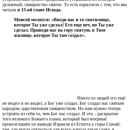
духовный, священство святое. То есть параллель с тем, что мы
читали
в 15-ой главе Исхода.
Моисей молится: «Введи нас в то святилище,
которое Ты уже сделал! Его еще нет, но Ты уже
сделал. Приведи нас на гору святую, в Твое
жилище, которое Ты там создал».
Никто из людей его ещё
не видел и не видит, а Бог уже создал. Бог создал нас святым
народом, царственным священством. Но нам нужно теперь
устроять из себя то, чем Бог нас создал. И это – раскрытие
того великого Божьего плана, который был впервые
провозглашён по выводе Израиля из Египта у горы Синай;
там, где могла открыться для всего народа такая слава, в