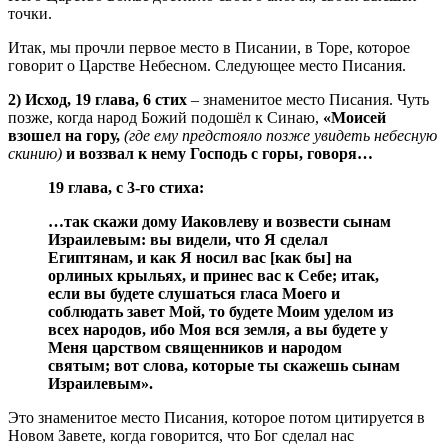
точки.
Итак, мы прочли первое место в Писании, в Торе, которое
говорит о Царстве Небесном. Следующее место Писания.
2) Исход, 19 глава, 6 стих
– знаменитое место Писания. Чуть
позже, когда народ Божий подошёл к Синаю,
«Моисей
взошел на гору,
(где ему предстояло позже увидеть небесную
скинию)
и воззвал к нему Господь с горы, говоря…
19 глава, с 3-го стиха:
…так скажи дому Иаковлеву и возвести сынам
Израилевым: вы видели, что Я сделал
Египтянам, и как Я носил вас [как бы] на
орлиных крыльях, и принес вас к Себе; итак,
если вы будете слушаться гласа Моего и
соблюдать завет Мой, то будете Моим уделом из
всех народов, ибо Моя вся земля, а вы будете у
Меня царством священников и народом
святым; вот слова, которые ты скажешь сынам
Израилевым».
Это знаменитое место Писания, которое потом цитируется в
Новом Завете, когда говорится, что Бог сделал нас