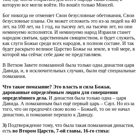
которую все могли войти. Но вошёл только Моисей.
Бог никогда не отменяет Свои безусловные обетования, Свои
безусловные планы. Он может отложить это из-за людей на 40
лет, на 100 лет, на 1 год, на тысячу лет, на тысячи лет, но они
неминуемо исполнятся. И неминуемо народ Израиля станет
народом святым, царственным священством, и будет служить,
как слуги Божьи среди всех народов, в полном составе. И так
будет раскрыто великое Царство Божье на земле, в той мере, в
которой мы сейчас себе даже не представляем.
В Ветхом Завете помазанной была только одна династия царя
Давида, и, в исключительных случаях, были ещё специальные
помазания.
Что такое помазание? Это власть и сила Божья,
дарованные определённым людям для совершения
определённого дела.
И династия была только одна – царя
Давида. А помазанным был ещё первый царь – Саул. Но из-за
того, что он предпочёл свою волю – Божьей, то он не начал
династию, и помазание перешло к Давиду.
3)
Подтверждение тому, что была такая помазанная династия,
есть
во Втором Царств, 7-ой главы, 16-го стиха: