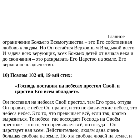
Главное
ограничение Божьего Всемогущества – это Его собственная
любовь к людям. Но Он остаётся Верховным Владыкой всего.
И задача всех верующих, всех Божьих детей от начала века и
до скончания – это раскрывать Его Царство на земле, Его
верховное владычество.
10)
Псалом 102-ой, 19-ый стих:
«Господь поставил на небесах престол Свой, и
царство Его всем обладает».
Он поставил на небесах Свой престол, там Его трон, оттуда
Он правит, с небес Он правит, и это не физические небеса, это
небеса небес. Это то, что превышает всё, если так, кратко
выразиться. Те небеса, где восседает Господь на Своём
престоле – это то, что превышает всё, но оттуда – Он
царствует над всем. Действительно, людям дана очень
большая свобода на земле. Но эта свобода людей на земле, и