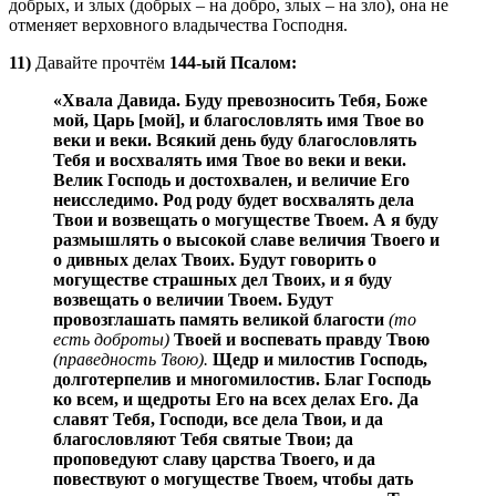
добрых, и злых (добрых – на добро, злых – на зло), она не
отменяет верховного владычества Господня.
11)
Давайте прочтём
144-ый Псалом:
«Хвала Давида. Буду превозносить Тебя, Боже
мой, Царь [мой], и благословлять имя Твое во
веки и веки. Всякий день буду благословлять
Тебя и восхвалять имя Твое во веки и веки.
Велик Господь и достохвален, и величие Его
неисследимо. Род роду будет восхвалять дела
Твои и возвещать о могуществе Твоем. А я буду
размышлять о высокой славе величия Твоего и
о дивных делах Твоих. Будут говорить о
могуществе страшных дел Твоих, и я буду
возвещать о величии Твоем. Будут
провозглашать память великой благости
(то
есть доброты)
Твоей и воспевать правду Твою
(праведность Твою).
Щедр и милостив Господь,
долготерпелив и многомилостив. Благ Господь
ко всем, и щедроты Его на всех делах Его. Да
славят Тебя, Господи, все дела Твои, и да
благословляют Тебя святые Твои; да
проповедуют славу царства Твоего, и да
повествуют о могуществе Твоем, чтобы дать