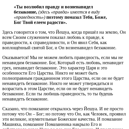
«Ты возлюбил правду и возненавидел
беззаконие,
(здесь «правда» имеется в виду
«праведность»)
поэтому помазал Тебя, Боже,
Бог Твой елеем радости».
Здесь говорится о том, что Йешуа, когда пришёл на землю, Он
всем Своим служением показал любовь к правде, к
праведности, к справедливости, и Он явил Себя, как
воплощённый святой Бог, и Он возненавидел беззаконие.
Оказывается! Мы не можем любить праведность, если мы не
ненавидим беззаконие. Бог, Который есть любовь, ненавидит
грех, ненавидит беззаконие. Это характер Царя и это
особенности Его Царства. Никто не может быть
полноправным гражданином этого Царства, если он не будет
ненавидеть беззаконие. Никто не может утверждаться и
возрастать в этом Царстве, если он не будет ненавидеть
беззаконие. Если ты любишь праведность, то ты будешь
ненавидеть беззаконие.
Сказано, что помазание открылось через Йешуа. И не просто
потому что Он – Бог; но потому что Он, как Человек, проявил
эти великие, изумительные Божеские качества. И помазание
Машияха, помазание Помазанника накрыло Его и