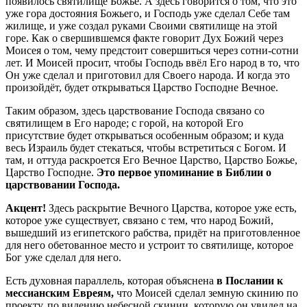
появилось святилище Божье. А здесь говорится о том, что это
уже гора достояния Божьего, и Господь уже сделал Себе там
жилище, и уже создал руками Своими святилище на этой
горе. Как о свершившемся факте говорит Дух Божий через
Моисея о том, чему предстоит совершиться через сотни-сотни
лет. И Моисей просит, чтобы Господь ввёл Его народ в то, что
Он уже сделал и приготовил для Своего народа. И когда это
произойдёт, будет открываться Царство Господне Вечное.
Таким образом, здесь царствование Господа связано со
святилищем в Его народе; с горой, на которой Его
присутствие будет открываться особенным образом; и куда
весь Израиль будет стекаться, чтобы встретиться с Богом. И
там, и оттуда раскроется Его Вечное Царство, Царство Божье,
Царство Господне.
Это первое упоминание в Библии о
царствовании Господа.
Акцент!
Здесь раскрытие Вечного Царства, которое уже есть,
которое уже существует, связано с тем, что народ Божий,
вышедший из египетского рабства, придёт на приготовленное
для него обетованное место и устроит то святилище, которое
Бог уже сделал для него.
Есть духовная параллель, которая объяснена
в Послании к
мессианским Евреям,
что Моисей сделал земную скинию по
проекту, по видению небесной скинии, которую он увидел на