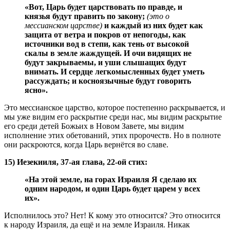
«Вот, Царь будет царствовать по правде, и
князья будут править по закону;
(это о
мессианском царстве)
и каждый из них будет как
защита от ветра и покров от непогоды, как
источники вод в степи, как тень от высокой
скалы в земле жаждущей. И очи видящих не
будут закрываемы, и уши слышащих будут
внимать. И сердце легкомысленных будет уметь
рассуждать; и косноязычные будут говорить
ясно».
Это мессианское царство, которое постепенно раскрывается, и
мы уже видим его раскрытие среди нас, мы видим раскрытие
его среди детей Божьих в Новом Завете, мы видим
исполнение этих обетований, этих пророчеств. Но в полноте
они раскроются, когда Царь вернётся во славе.
15) Иезекииля, 37-ая глава, 22-ой стих:
«На этой земле, на горах Израиля Я сделаю их
одним народом, и один Царь будет царем у всех
их».
Исполнилось это? Нет! К кому это относится? Это относится
к народу Израиля, да ещё и на земле Израиля. Никак