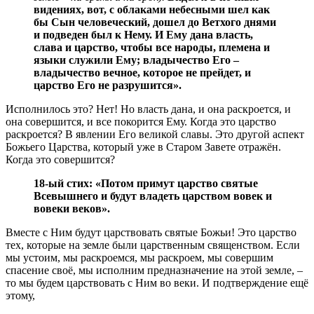
видениях, вот, с облаками небесными шел как
бы Сын человеческий, дошел до Ветхого днями
и подведен был к Нему. И Ему дана власть,
слава и царство, чтобы все народы, племена и
языки служили Ему; владычество Его –
владычество вечное, которое не прейдет, и
царство Его не разрушится».
Исполнилось это? Нет! Но власть дана, и она раскроется, и
она совершится, и все покорится Ему. Когда это царство
раскроется? В явлении Его великой славы. Это другой аспект
Божьего Царства, который уже в Старом Завете отражён.
Когда это совершится?
18-ый стих: «Потом примут царство святые
Всевышнего и будут владеть царством вовек и
вовеки веков».
Вместе с Ним будут царствовать святые Божьи! Это царство
тех, которые на земле были царственным священством. Если
мы устоим, мы раскроемся, мы раскроем, мы совершим
спасение своё, мы исполним предназначение на этой земле, –
то мы будем царствовать с Ним во веки. И подтверждение ещё
этому,