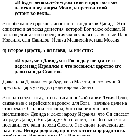
«И будет непоколебим дом твой и царство твое
на веки пред лицем Моим, и престол твой
устоит во веки».
Это обещание царской династии наследников Давида. Это
единственная такая династия, которой Бог такое обещал. И
воплощением этого обещания явился навсегда вечный Царь
Израиля, сын Давидов, Йешуа Машихейну, наш Мессия.
4) Второе Царств, 5-ая глава, 12-ый стих:
«И уразумел Давид, что Господь утвердил его
царем над Израилем и что возвысил царство его
ради народа Своего».
Даже царя Давида, отца будущего Мессии, и его вечный
престол, Царь утвердил ради народа Своего.
Это параллель тому, что написано
в 1-ой главе Луки.
Цели,
связанные с еврейским народом, для Бога – вечные цели на
этой земле. С одной стороны, Бог говорил многим
наследникам Давида и даже народу Израиля, что Он спасает
их ради Давида. Но Давиду Он говорил, что Он спас его и
поставил его ради народа Своего. Это снова подчёркивает
нам цель:
Йешуа родился, пришёл в этот мир ради того,
чтобы весь Израиль стал Его Царством.