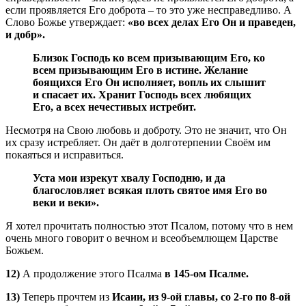
если проявляется Его доброта – то это уже несправедливо. А
Слово Божье утверждает:
«во всех делах Его Он и праведен,
и добр».
Близок Господь ко всем призывающим Его, ко
всем призывающим Его в истине. Желание
боящихся Его Он исполняет, вопль их слышит
и спасает их. Хранит Господь всех любящих
Его, а всех нечестивых истребит.
Несмотря на Свою любовь и доброту. Это не значит, что Он
их сразу истребляет. Он даёт в долготерпении Своём им
покаяться и исправиться.
Уста мои изрекут хвалу Господню, и да
благословляет всякая плоть святое имя Его во
веки и веки».
Я хотел прочитать полностью этот Псалом, потому что в нем
очень много говорит о вечном и всеобъемлющем Царстве
Божьем.
12)
А продолжение этого Псалма
в 145-ом Псалме.
13)
Теперь прочтем из
Исаии, из 9-ой главы, со 2-го по 8-ой