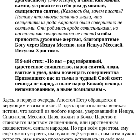
камни, устрояйте из себя дом духовный,
священство святое,
(Казалось бы, зачем писать?
Потому что многие отлично знали, что
священники из рода Ааронова были совершенно не
святыми. Они родились вроде священниками, но
настоящими священниками не стали)
чтобы
приносить духовные жертвы, благоприятные
Богу через Йешуа Мессию, или Йешуа Мессией,
Иисусом Христом».
И 9-ый стих: «
Но вы – род избранный,
царственное священство, народ святой, люди,
взятые в удел, дабы возвещать совершенства
Призвавшего вас из тьмы в чудный Свой свет;
некогда не народ, а ныне народ Божий; некогда
непомилованные, а ныне помилованы».
Здесь, в первую очередь, Апостол Петр обращается к
верующим из язычников. И здесь провозглашена великая
истина, что всякий из любого народа, уверовавший в Йешуа,
Спасителя, Мессию, Царя, входит в Божье Царство и
становится царством священников, или царственным
священством, святым народом. Но при всём при этом, ему
ещё нужно устроять, им нужно ещё устроять, нам всем нужно
устроять, нам нужно продолжать устраивать из себя дом