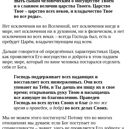
знать сынам человеческим о могуществе Твоем
и о славном величии царства Твоего. Царство
Твое – царство всех веков, и владычество Твое
во все роды».
Нет исключения ни во Вселенной, нет исключения нигде в
мире, нет исключения ни в духовном, ни в физическом, и нет
исключения во всех веках – всегда Господь был, есть и
пребудет Царём, владычествующим над всем.
Дальше говорится об определённых характеристиках Царя,
как проявляется Его могущество и доброта в этом падшем
мире; мире, который по вине человека постарался отделить
себя от Бога.
Господь поддерживает всех падающих и
восставляет всех низверженных. Очи всех
уповают на Тебя, и Ты даешь им пищу их в свое
время; открываешь руку Твою и насыщаешь
все живущее по благоволению. Праведен
Господь во всех путях Своих и благ
(в то же
время и праведен, и добр)
во всех делах Своих.
Мы не можем этого постигнуть! Потому что во многих
отношениях мы думаем: если Бог поступает по
справедливости – значит, здесь не проявляется Его доброта; а