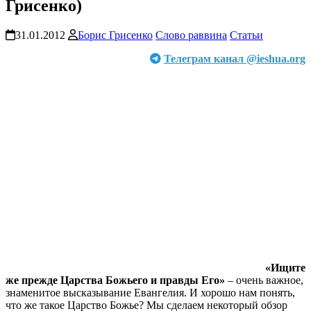
Грисенко)
31.01.2012
Борис Грисенко
Слово раввина
Статьи
Телеграм канал @ieshua.org
«Ищите
же прежде Царства Божьего и правды Его»
– очень важное,
знаменитое высказывание Евангелия. И хорошо нам понять,
что же такое Царство Божье? Мы сделаем некоторый обзор