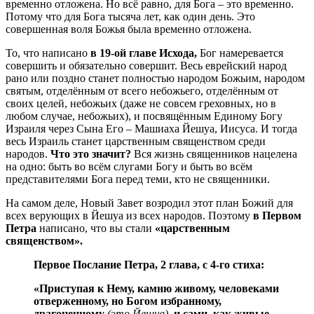
временно отложена. Но всё равно, для Бога – это временно.
Потому что для Бога тысяча лет, как один день. Это
совершенная воля Божья была временно отложена.
То, что написано
в 19-ой главе Исхода,
Бог намеревается
совершить и обязательно совершит. Весь еврейский народ
рано или поздно станет полностью народом Божьим, народом
святым, отделённым от всего небожьего, отделённым от
своих целей, небожьих (даже не совсем греховных, но в
любом случае, небожьих), и посвящённым Единому Богу
Израиля через Сына Его – Машиаха Йешуа, Иисуса. И тогда
весь Израиль станет царственным священством среди
народов.
Что это значит?
Вся жизнь священников нацелена
на одно: быть во всём слугами Богу и быть во всём
представителями Бога перед теми, кто не священники.
На самом деле, Новый Завет возродил этот план Божий для
всех верующих в Йешуа из всех народов. Поэтому
в Первом
Петра
написано, что вы стали
«царственным
священством».
Первое Послание Петра, 2 глава, с 4-го стиха:
«Приступая к Нему, камню живому, человеками
отверженному, но Богом избранному,
драгоценному
(это Йешуа),
и сами, как живые