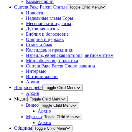
Комментарии
Current Page Parent
Статьи
Toggle Child Menu
Новости
Недельные главы Торы
Мессианский иудаизм
Духовная жизнь
Библия и богословие
Община и церковь
Семья и брак
Календарь и праздники
Израиль, еврейская история, антисемитизм
Мир, общество, политика
Current Page Parent
Слово раввина
Интервью
Истории жизни
Архив
Вопросы ребе
Toggle Child Menu
Архив
Медиа
Toggle Child Menu
Видео
Toggle Child Menu
Архив
Музыка
Toggle Child Menu
Архив
Общины
Toggle Child Menu