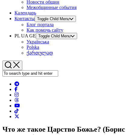
Новости общин
Межобщинные события
Календарь
Контакты
Toggle Child Menu
Блог портала
Как помочь сайту
PL UA GE
Toggle Child Menu
Українська
Polska
ქართულად
Что же такое Царство Божье? (Борис