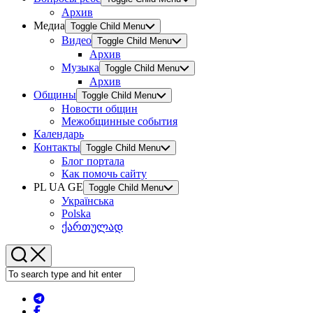
Архив
Медиа
Toggle Child Menu
Видео
Toggle Child Menu
Архив
Музыка
Toggle Child Menu
Архив
Общины
Toggle Child Menu
Новости общин
Межобщинные события
Календарь
Контакты
Toggle Child Menu
Блог портала
Как помочь сайту
PL UA GE
Toggle Child Menu
Українська
Polska
ქართულად