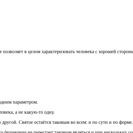
не позволяет в целом характеризовать человека с хорошей сторон
 одним параметром.
овека, а не какую-то одну.
 другой. Святое остаётся таковым во всем: и по сути и по форм
о беззаконие не перестает таковым являться и при нескольких 