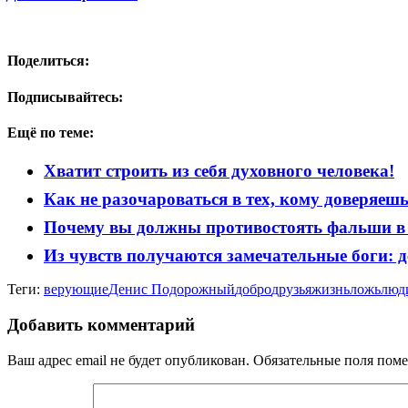
Поделиться:
Подписывайтесь:
Ещё по теме:
Хватит строить из себя духовного человека!
Как не разочароваться в тех, кому доверяеш
Почему вы должны противостоять фальши в
Из чувств получаются замечательные боги: 
Теги:
верующие
Денис Подорожный
добро
друзья
жизнь
ложь
люд
Добавить комментарий
Ваш адрес email не будет опубликован.
Обязательные поля пом