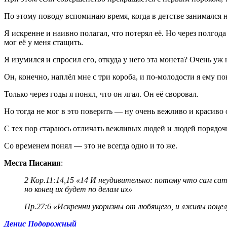
По этому поводу вспоминаю время, когда в детстве занимался
Я искренне и наивно полагал, что потерял её. Но через полгод
мог её у меня стащить.
Я изумился и спросил его, откуда у него эта монета? Очень уж
Он, конечно, наплёл мне с три короба, и по-молодости я ему по
Только через годы я понял, что он лгал. Он её своровал.
Но тогда не мог в это поверить — ну очень вежливо и красиво 
С тех пор стараюсь отличать вежливых людей и людей порядоч
Со временем понял — это не всегда одно и то же.
Места Писания
:
2 Кор.11:14,15 «14 И неудивительно: потому что сам сат
но конец их будет по делам их»
Пр.27:6 «Искренни укоризны от любящего, и лживы поце
Денис Подорожный