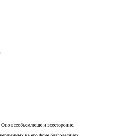
ы.
е. Оно всеобъемлюще и всесторонне.
совершенных на его фоне благодеяниях…