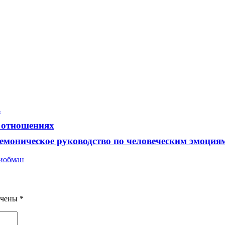
ь
 отношениях
демоническое руководство по человеческим эмоция
и
обман
ечены
*