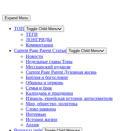
Expand Menu
ТОП
Toggle Child Menu
ТЕГИ
ЛОНГРИДЫ
Комментарии
Current Page Parent
Статьи
Toggle Child Menu
Новости
Недельные главы Торы
Мессианский иудаизм
Current Page Parent
Духовная жизнь
Библия и богословие
Община и церковь
Семья и брак
Календарь и праздники
Израиль, еврейская история, антисемитизм
Мир, общество, политика
Слово раввина
Интервью
Истории жизни
Архив
Вопросы ребе
Toggle Child Menu