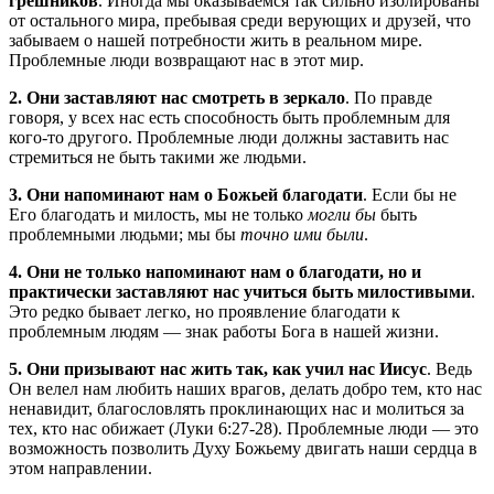
грешников
. Иногда мы оказываемся так сильно изолированы
от остального мира, пребывая среди верующих и друзей, что
забываем о нашей потребности жить в реальном мире.
Проблемные люди возвращают нас в этот мир.
2. Они заставляют нас смотреть в зеркало
. По правде
говоря, у всех нас есть способность быть проблемным для
кого-то другого. Проблемные люди должны заставить нас
стремиться не быть такими же людьми.
3. Они напоминают нам о Божьей благодати
. Если бы не
Его благодать и милость, мы не только
могли бы
быть
проблемными людьми; мы бы
точно ими были
.
4. Они не только напоминают нам о благодати, но и
практически заставляют нас учиться быть милостивыми
.
Это редко бывает легко, но проявление благодати к
проблемным людям — знак работы Бога в нашей жизни.
5. Они призывают нас жить так, как учил нас Иисус
. Ведь
Он велел нам любить наших врагов, делать добро тем, кто нас
ненавидит, благословлять проклинающих нас и молиться за
тех, кто нас обижает (Луки 6:27-28). Проблемные люди — это
возможность позволить Духу Божьему двигать наши сердца в
этом направлении.