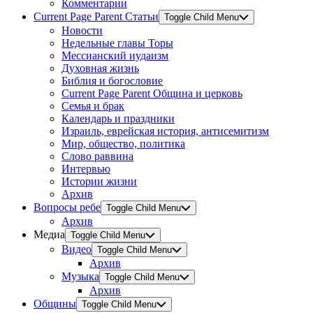
Комментарии
Current Page Parent
Статьи
Toggle Child Menu
Новости
Недельные главы Торы
Мессианский иудаизм
Духовная жизнь
Библия и богословие
Current Page Parent
Община и церковь
Семья и брак
Календарь и праздники
Израиль, еврейская история, антисемитизм
Мир, общество, политика
Слово раввина
Интервью
Истории жизни
Архив
Вопросы ребе
Toggle Child Menu
Архив
Медиа
Toggle Child Menu
Видео
Toggle Child Menu
Архив
Музыка
Toggle Child Menu
Архив
Общины
Toggle Child Menu