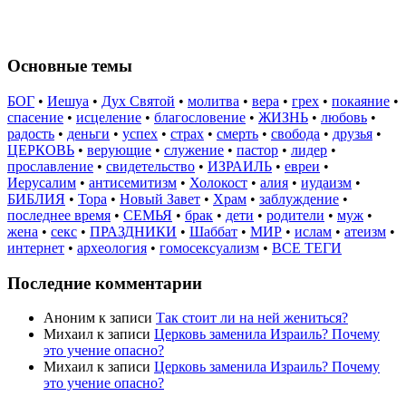
Основные темы
БОГ
•
Иешуа
•
Дух Святой
•
молитва
•
вера
•
грех
•
покаяние
•
спасение
•
исцеление
•
благословение
•
ЖИЗНЬ
•
любовь
•
радость
•
деньги
•
успех
•
страх
•
смерть
•
свобода
•
друзья
•
ЦЕРКОВЬ
•
верующие
•
служение
•
пастор
•
лидер
•
прославление
•
свидетельство
•
ИЗРАИЛЬ
•
евреи
•
Иерусалим
•
антисемитизм
•
Холокост
•
алия
•
иудаизм
•
БИБЛИЯ
•
Тора
•
Новый Завет
•
Храм
•
заблуждение
•
последнее время
•
СЕМЬЯ
•
брак
•
дети
•
родители
•
муж
•
жена
•
секс
•
ПРАЗДНИКИ
•
Шаббат
•
МИР
•
ислам
•
атеизм
•
интернет
•
археология
•
гомосексуализм
•
ВСЕ ТЕГИ
Последние комментарии
Аноним
к записи
Так стоит ли на ней жениться?
Михаил
к записи
Церковь заменила Израиль? Почему
это учение опасно?
Михаил
к записи
Церковь заменила Израиль? Почему
это учение опасно?