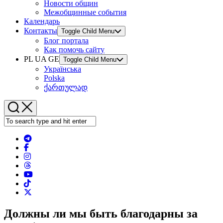
Новости общин
Межобщинные события
Календарь
Контакты
Toggle Child Menu
Блог портала
Как помочь сайту
PL UA GE
Toggle Child Menu
Українська
Polska
ქართულად
Должны ли мы быть благодарны за