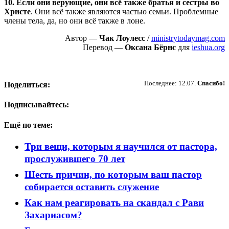
10. Если они верующие, они всё также братья и сестры во
Христе
. Они всё также являются частью семьи. Проблемные
члены тела, да, но они всё также в лоне.
Автор —
Чак Лоулесс
/
ministrytodaymag.com
Перевод —
Оксана Бёрнс
для
ieshua.org
Пожертвовать
Последнее: 12.07.
Спасибо!
Поделиться:
Подписывайтесь:
Ещё по теме:
Три вещи, которым я научился от пастора,
прослужившего 70 лет
Шесть причин, по которым ваш пастор
собирается оставить служение
Как нам реагировать на скандал с Рави
Захариасом?