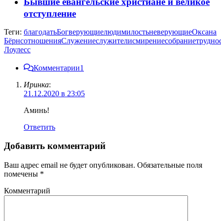
Бывшие евангельские христиане и великое
отступление
Теги:
благодать
Бог
верующие
люди
милость
неверующие
Оксана
Бёрнс
отношения
Служение
служители
смирение
собрание
трудно
Лоулесс
Комментарии
1
Иринка
:
21.12.2020 в 23:05
Аминь!
Ответить
Добавить комментарий
Ваш адрес email не будет опубликован.
Обязательные поля
помечены
*
Комментарий