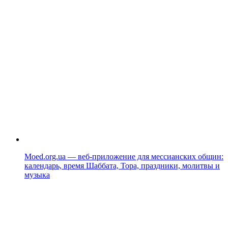
Moed.org.ua — веб-приложение для мессианских общин:
календарь, время Шаббата, Тора, праздники, молитвы и
музыка