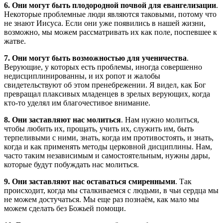
6. Они могут быть плодородной почвой для евангелизации
.
Некоторые проблемные люди являются таковыми, потому что
не знают Иисуса. Если они уже появились в нашей жизни,
возможно, мы можем рассматривать их как поле, поспевшее к
жатве.
7. Они могут быть возможностью для ученичества
.
Верующие, у которых есть проблемы, иногда совершенно
недисциплинированны, и их ропот и жалобы
свидетельствуют об этом пренебрежении. Я видел, как Бог
превращал плаксивых младенцев в зрелых верующих, когда
кто-то уделял им благочестивое внимание.
8. Они заставляют нас молиться
. Нам нужно молиться,
чтобы любить их, прощать, учить их, служить им, быть
терпеливыми с ними, знать, когда им противостоять, и знать,
когда и как применять методы церковной дисциплины. Нам,
часто таким независимым и самостоятельным, нужны дары,
которые будут побуждать нас молиться.
9. Они заставляют нас оставаться смиренными
. Так
происходит, когда мы сталкиваемся с людьми, в чьи сердца мы
не можем достучаться. Мы еще раз познаём, как мало мы
можем сделать без Божьей помощи.