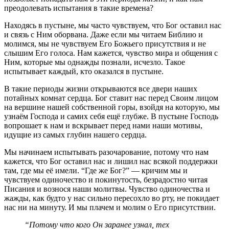
преодолевать испытания в такие времена?
Находясь в пустыне, мы часто чувствуем, что Бог оставил нас
и связь с Ним оборвана. Даже если мы читаем Библию и
молимся, мы не чувствуем Его Божьего присутствия и не
слышим Его голоса. Нам кажется, чувство мира и общения с
Ним, которые мы однажды познали, исчезло. Такое
испытывает каждый, кто оказался в пустыне.
В такие периоды жизни открываются все двери наших
потайных комнат сердца. Бог ставит нас перед Своим лицом
на вершине нашей собственной горы, взойдя на которую, мы
узнаём Господа и самих себя ещё глубже. В пустыне Господь
вопрошает к нам и вскрывает перед нами наши мотивы,
идущие из самых глубин нашего сердца.
Мы начинаем испытывать разочарование, потому что нам
кажется, что Бог оставил нас и лишил нас всякой поддержки
там, где мы её имели. “Где же Бог?” — кричим мы и
чувствуем одиночество и покинутость, безрадостно читая
Писания и вознося наши молитвы. Чувство одиночества и
жажды, как будто у нас сильно пересохло во рту, не покидает
нас ни на минуту. И мы плачем и молим о Его присутствии.
“Потому что кого Он заранее узнал, тех