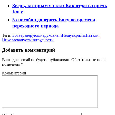
Зверь, которым я стал: Как отдать горечь
Богу
5 способов доверять Богу во времена
переходного периода
Теги:
Бог
вера
верующие
духовный
Иешуа
кризис
Наталия
Николаева
пустыня
трудности
Добавить комментарий
Ваш адрес email не будет опубликован.
Обязательные поля
помечены
*
Комментарий