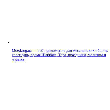
Moed.org.ua — веб-приложение для мессианских общин:
календарь, время Шаббата, Тора, праздники, молитвы и
музыка