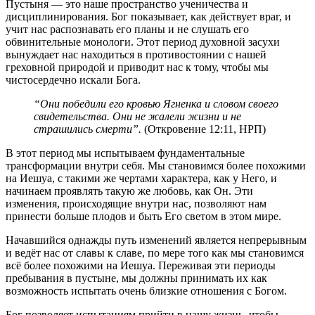
Пустыня — это наше пространство ученичества и
дисциплинирования. Бог показывает, как действует враг, и
учит нас распознавать его планы и не слушать его
обвинительные монологи. Этот период духовной засухи
вынуждает нас находиться в противостоянии с нашей
греховной природой и приводит нас к тому, чтобы мы
чистосердечно искали Бога.
“Они победили его кровью Ягненка и словом своего
свидетельства. Они не жалели жизни и не
страшились смерти”.
(Откровение 12:11, НРП)
В этот период мы испытываем фундаментальные
трансформации внутри себя. Мы становимся более похожими
на Иешуа, с такими же чертами характера, как у Него, и
начинаем проявлять такую же любовь, как Он. Эти
изменения, происходящие внутри нас, позволяют нам
принести больше плодов и быть Его светом в этом мире.
Начавшийся однажды путь изменений является непрерывным
и ведёт нас от славы к славе, по мере того как мы становимся
всё более похожими на Иешуа. Переживая эти периоды
пребывания в пустыне, мы должны принимать их как
возможность испытать очень близкие отношения с Богом.
Бог позволяет испытаниям прийти в нашу жизнь, чтобы