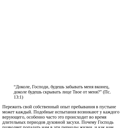
“Доколе, Господи, будешь забывать меня вконец,
доколе будешь скрывать лице Твое от меня?” (Пс.
13:1)
П
ережить свой собственный опыт пребывания в пустыне
может каждый. Подобные испытания возникают у каждого
верующего, особенно часто это происходит во время
длительных периодов духовной засухи. Почему Господь
позволяет попадать нам в эти периоды жизни, и как нам