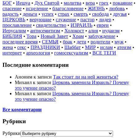
БОГ
•
Иешуа
•
Дух Святой
•
молитва
•
вера
•
грех
•
покаяние
•
спасение
•
исцеление
•
благословение
•
ЖИЗНЬ
•
любовь
•
радость
•
деньги
•
успех
•
страх
•
смерть
•
свобода
•
друзья
•
ЦЕРКОВЬ
•
верующие
•
служение
•
пастор
•
лидер
•
прославление
•
свидетельство
•
ИЗРАИЛЬ
•
евреи
•
Иерусалим
•
антисемитизм
•
Холокост
•
алия
•
иудаизм
•
БИБЛИЯ
•
Тора
•
Новый Завет
•
Храм
•
заблуждение
•
последнее время
•
СЕМЬЯ
•
брак
•
дети
•
родители
•
муж
•
жена
•
секс
•
ПРАЗДНИКИ
•
Шаббат
•
МИР
•
ислам
•
атеизм
•
интернет
•
археология
•
гомосексуализм
•
ВСЕ ТЕГИ
Последние комментарии
Аноним
к записи
Так стоит ли на ней жениться?
Михаил
к записи
Церковь заменила Израиль? Почему
это учение опасно?
Михаил
к записи
Церковь заменила Израиль? Почему
это учение опасно?
Все комментарии
Рубрики
Рубрики