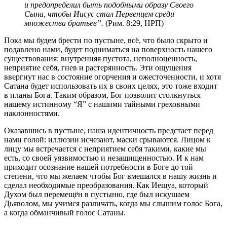
и предопределил быть подобными образу Своего
Сына, чтобы Иисус стал Первенцем среди
множества братьев”.
(Рим. 8:29, НРП)
Пока мы будем брести по пустыне, всё, что было скрыто и
подавлено нами, будет подниматься на поверхность нашего
существования: внутренняя пустота, неполноценность,
неприятие себя, гнев и растерянность. Эти ощущения
ввергнут нас в состояние огорчения и ожесточенности, и хотя
Сатана будет использовать их в своих целях, это тоже входит
в планы Бога. Таким образом, Бог позволит столкнуться
нашему истинному “Я” с нашими тайными греховными
наклонностями.
Оказавшись в пустыне, наша идентичность предстает перед
нами голой: иллюзии исчезают, маски срываются. Лицом к
лицу мы встречается с неприятием себя такими, какие мы
есть, со своей уязвимостью и незащищенностью. И к нам
приходит осознание нашей потребности в Боге до той
степени, что мы желаем чтобы Бог вмешался в нашу жизнь и
сделал необходимые преобразования. Как Иешуа, который
Духом был перемещён в пустыню, где был искушаем
Дьяволом, мы учимся различать, когда мы слышим голос Бога,
а когда обманчивый голос Сатаны.