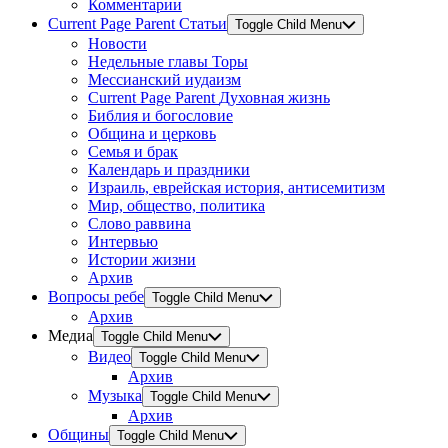
Комментарии
Current Page Parent
Статьи
Toggle Child Menu
Новости
Недельные главы Торы
Мессианский иудаизм
Current Page Parent
Духовная жизнь
Библия и богословие
Община и церковь
Семья и брак
Календарь и праздники
Израиль, еврейская история, антисемитизм
Мир, общество, политика
Слово раввина
Интервью
Истории жизни
Архив
Вопросы ребе
Toggle Child Menu
Архив
Медиа
Toggle Child Menu
Видео
Toggle Child Menu
Архив
Музыка
Toggle Child Menu
Архив
Общины
Toggle Child Menu