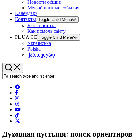
Новости общин
Межобщинные события
Календарь
Контакты
Toggle Child Menu
Блог портала
Как помочь сайту
PL UA GE
Toggle Child Menu
Українська
Polska
ქართულად
Духовная пустыня: поиск ориентиров