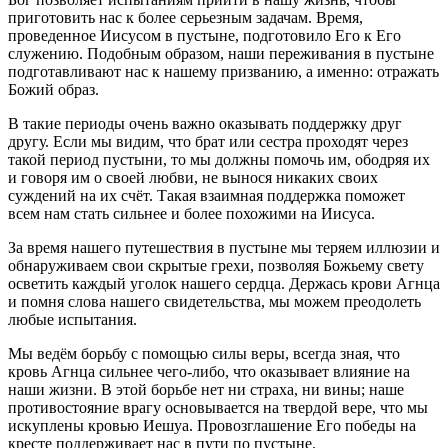
приготовить нас к более серьезным задачам. Время,
проведенное Иисусом в пустыне, подготовило Его к Его
служению. Подобным образом, наши переживания в пустыне
подготавливают нас к нашему призванию, а именно: отражать
Божий образ.
В такие периоды очень важно оказывать поддержку друг
другу. Если мы видим, что брат или сестра проходят через
такой период пустыни, то мы должны помочь им, ободряя их
и говоря им о своей любви, не вынося никаких своих
суждений на их счёт. Такая взаимная поддержка поможет
всем нам стать сильнее и более похожими на Иисуса.
За время нашего путешествия в пустыне мы теряем иллюзии и
обнаруживаем свои скрытые грехи, позволяя Божьему свету
осветить каждый уголок нашего сердца. Держась крови Агнца
и помня слова нашего свидетельства, мы можем преодолеть
любые испытания.
Мы ведём борьбу с помощью силы веры, всегда зная, что
кровь Агнца сильнее чего-либо, что оказывает влияние на
наши жизни. В этой борьбе нет ни страха, ни вины; наше
противостояние врагу основывается на твердой вере, что мы
искуплены кровью Иешуа. Провозглашение Его победы на
кресте поддерживает нас в пути по пустыне.