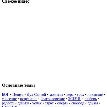
Свежее видео
Основные темы
БОГ
•
Иешуа
•
Дух Святой
•
молитва
•
вера
•
грех
•
покаяние
•
спасение
•
исцеление
•
благословение
•
ЖИЗНЬ
•
любовь
•
радость
•
деньги
•
успех
•
страх
•
смерть
•
свобода
•
друзья
•