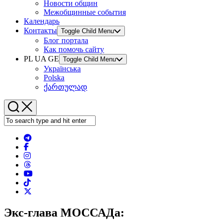
Новости общин
Межобщинные события
Календарь
Контакты
Toggle Child Menu
Блог портала
Как помочь сайту
PL UA GE
Toggle Child Menu
Українська
Polska
ქართულად
Экс-глава МОССАДа: