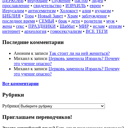
ЦЕРКОВЬ
•
верующие
•
служение
•
пастор
•
лидер
•
прославление
•
свидетельство
•
ИЗРАИЛЬ
•
евреи
•
Иерусалим
•
антисемитизм
•
Холокост
•
алия
•
иудаизм
•
БИБЛИЯ
•
Тора
•
Новый Завет
•
Храм
•
заблуждение
•
последнее время
•
СЕМЬЯ
•
брак
•
дети
•
родители
•
муж
•
жена
•
секс
•
ПРАЗДНИКИ
•
Шаббат
•
МИР
•
ислам
•
атеизм
•
интернет
•
археология
•
гомосексуализм
•
ВСЕ ТЕГИ
Последние комментарии
Аноним
к записи
Так стоит ли на ней жениться?
Михаил
к записи
Церковь заменила Израиль? Почему
это учение опасно?
Михаил
к записи
Церковь заменила Израиль? Почему
это учение опасно?
Все комментарии
Рубрики
Рубрики
Приглашаем переводчиков!