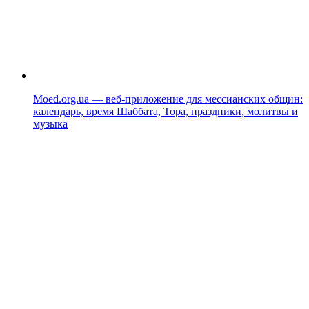
Moed.org.ua — веб-приложение для мессианских общин:
календарь, время Шаббата, Тора, праздники, молитвы и
музыка