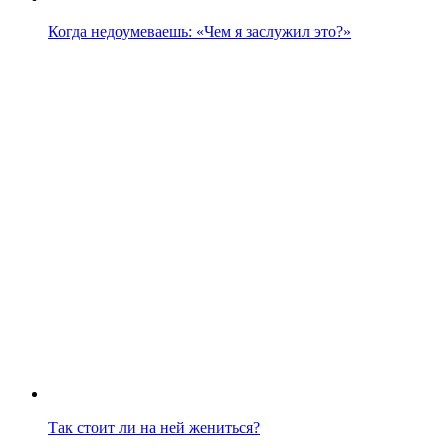
Когда недоумеваешь: «Чем я заслужил это?»
Так стоит ли на ней жениться?