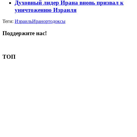
Духовный лидер Ирана вновь призвал к
уничтожению Израиля
Теги:
Израиль
Иран
ортодоксы
Поддержите нас!
Пожертвовать
ТОП