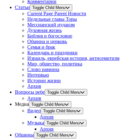
Комментарии
Статьи
Toggle Child Menu
Current Page Parent
Новости
Недельные главы Торы
Мессианский иудаизм
Духовная жизнь
Библия и богословие
Община и церковь
Семья и брак
Календарь и праздники
Израиль, еврейская история, антисемитизм
Мир, общество, политика
Слово раввина
Интервью
Истории жизни
Архив
Вопросы ребе
Toggle Child Menu
Архив
Медиа
Toggle Child Menu
Видео
Toggle Child Menu
Архив
Музыка
Toggle Child Menu
Архив
Общины
Toggle Child Menu