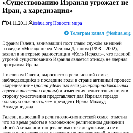
«Существованию Израиля угрожает не
Иран, а харедизация»
04.11.2011
ieshua.org
Новости мира
Телеграм канал @ieshua.org
Эфраим Галеви, занимавший пост главы службы внешней
разведки «Мосад» перед Меиром Даганом (1998—2002),
заявил в интервью радиостанции «Коль Исраэль», что главной
угрозой существованию Израиля является отнюдь не ядерная
программа Ирана.
По словам Галеви, выросшего в религиозной семье,
наблюдающийся в последние годы в стране активный процесс
«харедизации» (
роста удельного веса ультраортодоксальных
евреев в населении страны
) и изменения религиозных норм в
сторону ужесточения представляют для Израиля гораздо
большую опасность, чем президент Ирана Махмуд
Ахмадинеджад.
Галеви, выросший в религиозно-сионистской семье, отметил,
что во время работы в молодежном религиозном движении
«Бней Акива» они танцевали вместе с девушками, а не в
отдельных частях зала, разделенных перегородкой, однако это