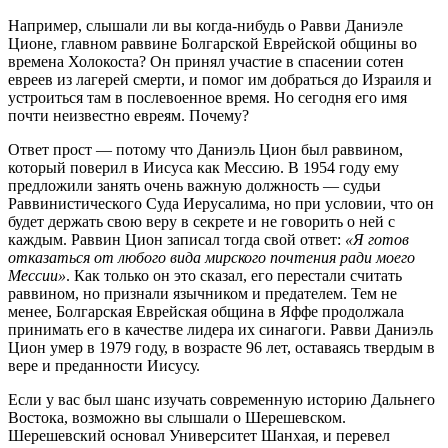
Например, слышали ли вы когда-нибудь о Равви Даниэле
Ционе, главном раввине Болгарской Еврейской общины во
времена Холокоста? Он принял участие в спасении сотен
евреев из лагерей смерти, и помог им добраться до Израиля и
устроиться там в послевоенное время. Но сегодня его имя
почти неизвестно евреям. Почему?
Ответ прост — потому что Даниэль Цион был раввином,
который поверил в Иисуса как Мессию. В 1954 году ему
предложили занять очень важную должность — судьи
Раввинистического Суда Иерусалима, но при условии, что он
будет держать свою веру в секрете и не говорить о ней с
каждым. Раввин Цион записал тогда свой ответ:
«Я готов
отказаться от любого вида мирского почтения ради моего
Мессии»
. Как только он это сказал, его перестали считать
раввином, но признали язычником и предателем. Тем не
менее, Болгарская Еврейская община в Яффе продолжала
принимать его в качестве лидера их синагоги. Равви Даниэль
Цион умер в 1979 году, в возрасте 96 лет, оставаясь твердым в
вере и преданности Иисусу.
Если у вас был шанс изучать современную историю Дальнего
Востока, возможно вы слышали о Шерешевском.
Шерешевский основал Университет Шанхая, и перевел