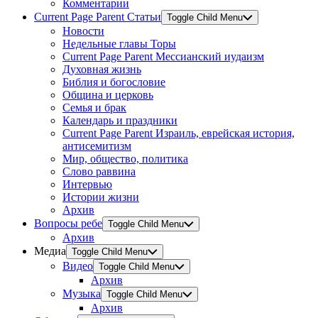
Комментарии
Current Page Parent
Статьи
Toggle Child Menu
Новости
Недельные главы Торы
Current Page Parent
Мессианский иудаизм
Духовная жизнь
Библия и богословие
Община и церковь
Семья и брак
Календарь и праздники
Current Page Parent
Израиль, еврейская история,
антисемитизм
Мир, общество, политика
Слово раввина
Интервью
Истории жизни
Архив
Вопросы ребе
Toggle Child Menu
Архив
Медиа
Toggle Child Menu
Видео
Toggle Child Menu
Архив
Музыка
Toggle Child Menu
Архив