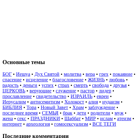
Основные темы
БОГ
•
Иешуа
•
Дух Святой
•
молитва
•
вера
•
грех
•
покаяние
•
спасение
•
исцеление
•
благословение
•
ЖИЗНЬ
•
любовь
•
радость
•
деньги
•
успех
•
страх
•
смерть
•
свобода
•
друзья
•
ЦЕРКОВЬ
•
верующие
•
служение
•
пастор
•
лидер
•
прославление
•
свидетельство
•
ИЗРАИЛЬ
•
евреи
•
Иерусалим
•
антисемитизм
•
Холокост
•
алия
•
иудаизм
•
БИБЛИЯ
•
Тора
•
Новый Завет
•
Храм
•
заблуждение
•
последнее время
•
СЕМЬЯ
•
брак
•
дети
•
родители
•
муж
•
жена
•
секс
•
ПРАЗДНИКИ
•
Шаббат
•
МИР
•
ислам
•
атеизм
•
интернет
•
археология
•
гомосексуализм
•
ВСЕ ТЕГИ
Последние комментарии