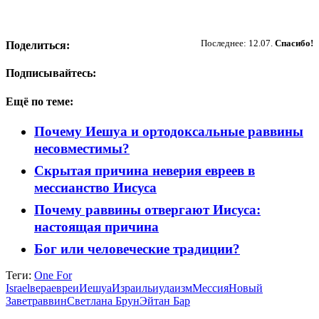
Пожертвовать
Последнее: 12.07.
Спасибо!
Поделиться:
Подписывайтесь:
Ещё по теме:
Почему Иешуа и ортодоксальные раввины
несовместимы?
Скрытая причина неверия евреев в
мессианство Иисуса
Почему раввины отвергают Иисуса:
настоящая причина
Бог или человеческие традиции?
Теги:
One For
Israel
вера
евреи
Иешуа
Израиль
иудаизм
Мессия
Новый
Завет
раввин
Светлана Брун
Эйтан Бар