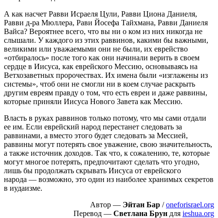
А как насчет Равви Исраеля Цули, Равви Циона Даниеля,
Равви д-ра Мюллера, Рави Йосефа Тайхмана, Равви Даниеля
Вайса? Вероятнее всего, что вы ни о ком из них никогда не
слышали. У каждого из этих раввинов, какими бы важными,
великими или уважаемыми они не были, их еврейство
«отбиралось» после того как они начинали верить в своем
сердце в Иисуса, как еврейского Мессию, основываясь на
Ветхозаветных пророчествах. Их имена были «изглажены из
системы», чтоб они не смогли ни в коем случае раскрыть
другим евреям правду о том, что есть евреи и даже раввины,
которые приняли Иисуса Нового Завета как Мессию.
Власть в руках раввинов только потому, что мы сами отдали
ее им. Если еврейский народ перестанет следовать за
раввинами, а вместо этого будет следовать за Мессией,
раввины могут потерять свое уважение, свою значительность,
а также источник доходов. Так что, к сожалению, те, которые
могут многое потерять, предпочитают сделать что угодно,
лишь бы продолжать скрывать Иисуса от еврейского
народа — возможно, это один из наиболее хранимых секретов
в иудаизме.
Автор —
Эйтан Бар
/
oneforisrael.org
Перевод —
Светлана Брун
для
ieshua.org