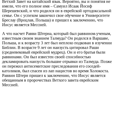
Ветхий Завет на китайский язык. Вероятно, вы и понятия не
имели, что его полное имя – Самуил Исаак Йосиф
Шерешевский, и что родился он в еврейской ортодоксальной
семье. Он с успехом закончил свое обучение в Университете
Бреслау (Вроцлав, Польша) и пришел к заключению, что
Иисус является Мессией.
А что насчет Равви Штерна, который был раввином-ученым,
известным своим знанием Талмуда? Он родился в Варшаве,
Польша, и к возрасту 3 лет был неплохо подкован в изучении
Библии. В возрасте 9 лет он наизусть цитировал Раши
(средневековый еврейский мудрец). Он и его братья были
раввинами. Он был известен своей способностью
декламировать наизусть большие отрывки из Талмуда. Позже
он пережил антисемитские преследования его соседей-
католиков, был спасен из лап нацистов во время Холокоста.
Раввин Штерн пришел к заключению, что Иисус является
обещанным в пророчествах Ветхого завета еврейским
Мессией.