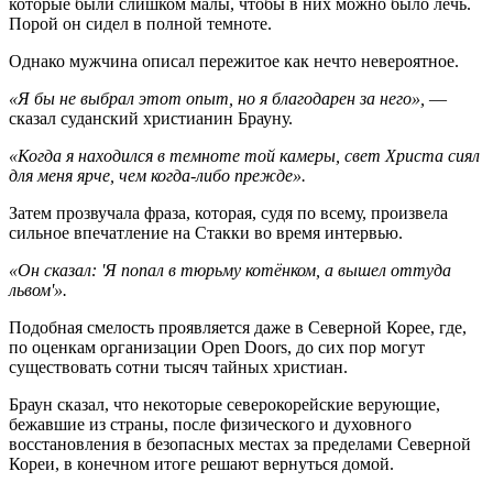
которые были слишком малы, чтобы в них можно было лечь.
Порой он сидел в полной темноте.
Однако мужчина описал пережитое как нечто невероятное.
«Я бы не выбрал этот опыт, но я благодарен за него»,
—
сказал суданский христианин Брауну.
«Когда я находился в темноте той камеры, свет Христа сиял
для меня ярче, чем когда-либо прежде».
Затем прозвучала фраза, которая, судя по всему, произвела
сильное впечатление на Стакки во время интервью.
«Он сказал: 'Я попал в тюрьму котёнком, а вышел оттуда
львом'».
Подобная смелость проявляется даже в Северной Корее, где,
по оценкам организации Open Doors, до сих пор могут
существовать сотни тысяч тайных христиан.
Браун сказал, что некоторые северокорейские верующие,
бежавшие из страны, после физического и духовного
восстановления в безопасных местах за пределами Северной
Кореи, в конечном итоге решают вернуться домой.