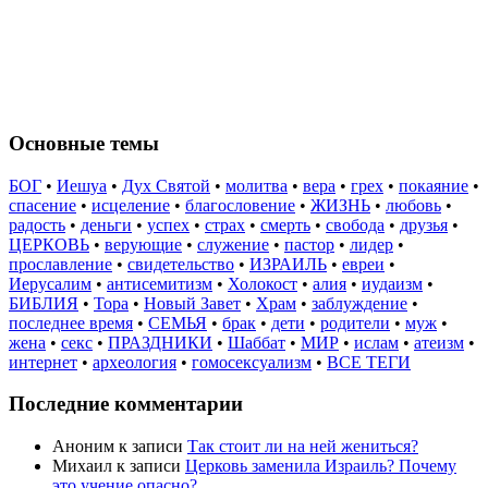
Основные темы
БОГ
•
Иешуа
•
Дух Святой
•
молитва
•
вера
•
грех
•
покаяние
•
спасение
•
исцеление
•
благословение
•
ЖИЗНЬ
•
любовь
•
радость
•
деньги
•
успех
•
страх
•
смерть
•
свобода
•
друзья
•
ЦЕРКОВЬ
•
верующие
•
служение
•
пастор
•
лидер
•
прославление
•
свидетельство
•
ИЗРАИЛЬ
•
евреи
•
Иерусалим
•
антисемитизм
•
Холокост
•
алия
•
иудаизм
•
БИБЛИЯ
•
Тора
•
Новый Завет
•
Храм
•
заблуждение
•
последнее время
•
СЕМЬЯ
•
брак
•
дети
•
родители
•
муж
•
жена
•
секс
•
ПРАЗДНИКИ
•
Шаббат
•
МИР
•
ислам
•
атеизм
•
интернет
•
археология
•
гомосексуализм
•
ВСЕ ТЕГИ
Последние комментарии
Аноним
к записи
Так стоит ли на ней жениться?
Михаил
к записи
Церковь заменила Израиль? Почему
это учение опасно?