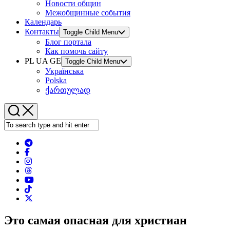
Новости общин
Межобщинные события
Календарь
Контакты
Toggle Child Menu
Блог портала
Как помочь сайту
PL UA GE
Toggle Child Menu
Українська
Polska
ქართულად
Это самая опасная для христиан