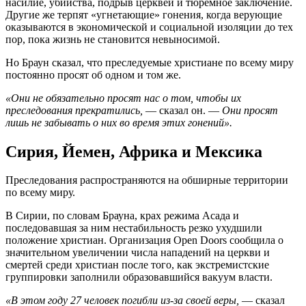
насилие, убийства, подрыв церквей и тюремное заключение.
Другие же терпят «угнетающие» гонения, когда верующие
оказываются в экономической и социальной изоляции до тех
пор, пока жизнь не становится невыносимой.
Но Браун сказал, что преследуемые христиане по всему миру
постоянно просят об одном и том же.
«Они не обязательно просят нас о том, чтобы их
преследования прекратились,
— сказал он. —
Они просят
лишь не забывать о них во время этих гонений».
Сирия, Йемен, Африка и Мексика
Преследования распространяются на обширные территории
по всему миру.
В Сирии, по словам Брауна, крах режима Асада и
последовавшая за ним нестабильность резко ухудшили
положение христиан. Организация Open Doors сообщила о
значительном увеличении числа нападений на церкви и
смертей среди христиан после того, как экстремистские
группировки заполнили образовавшийся вакуум власти.
«В этом году 27 человек погибли из-за своей веры,
— сказал