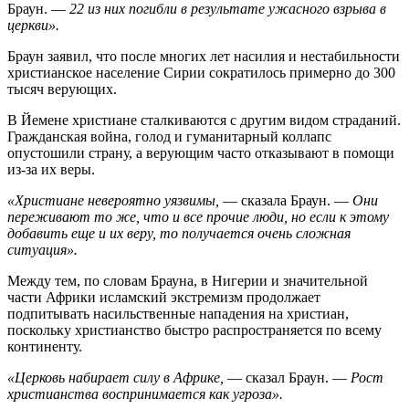
Браун. —
22 из них погибли в результате ужасного взрыва в
церкви».
Браун заявил, что после многих лет насилия и нестабильности
христианское население Сирии сократилось примерно до 300
тысяч верующих.
В Йемене христиане сталкиваются с другим видом страданий.
Гражданская война, голод и гуманитарный коллапс
опустошили страну, а верующим часто отказывают в помощи
из-за их веры.
«Христиане невероятно уязвимы,
— сказала Браун. —
Они
переживают то же, что и все прочие люди, но если к этому
добавить еще и их веру, то получается очень сложная
ситуация».
Между тем, по словам Брауна, в Нигерии и значительной
части Африки исламский экстремизм продолжает
подпитывать насильственные нападения на христиан,
поскольку христианство быстро распространяется по всему
континенту.
«Церковь набирает силу в Африке,
— сказал Браун. —
Рост
христианства воспринимается как угроза».