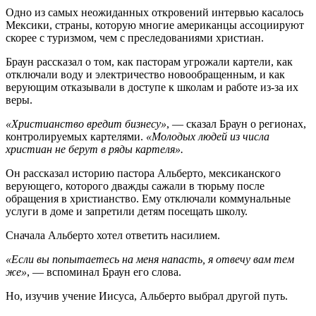
Одно из самых неожиданных откровений интервью касалось
Мексики, страны, которую многие американцы ассоциируют
скорее с туризмом, чем с преследованиями христиан.
Браун рассказал о том, как пасторам угрожали картели, как
отключали воду и электричество новообращенным, и как
верующим отказывали в доступе к школам и работе из-за их
веры.
«Христианство вредит бизнесу»
, — сказал Браун о регионах,
контролируемых картелями.
«Молодых людей из числа
христиан не берут в ряды картеля».
Он рассказал историю пастора Альберто, мексиканского
верующего, которого дважды сажали в тюрьму после
обращения в христианство. Ему отключали коммунальные
услуги в доме и запретили детям посещать школу.
Сначала Альберто хотел ответить насилием.
«Если вы попытаетесь на меня напасть, я отвечу вам тем
же»
, — вспоминал Браун его слова.
Но, изучив учение Иисуса, Альберто выбрал другой путь.