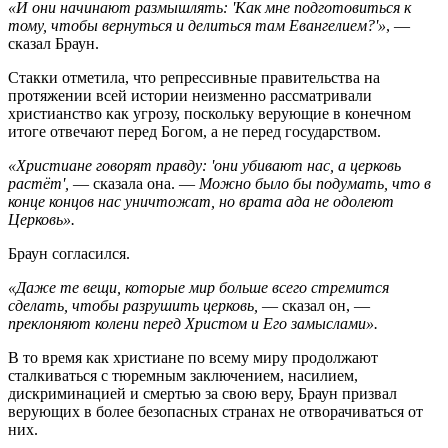
«И они начинают размышлять: 'Как мне подготовиться к
тому, чтобы вернуться и делиться там Евангелием?'»
, —
сказал Браун.
Стакки отметила, что репрессивные правительства на
протяжении всей истории неизменно рассматривали
христианство как угрозу, поскольку верующие в конечном
итоге отвечают перед Богом, а не перед государством.
«Христиане говорят правду: 'они убивают нас, а церковь
растёт',
— сказала она. —
Можно было бы подумать, что в
конце концов нас уничтожат, но врата ада не одолеют
Церковь».
Браун согласился.
«Даже те вещи, которые мир больше всего стремится
сделать, чтобы разрушить церковь,
— сказал он, —
преклоняют колени перед Христом и Его замыслами».
В то время как христиане по всему миру продолжают
сталкиваться с тюремным заключением, насилием,
дискриминацией и смертью за свою веру, Браун призвал
верующих в более безопасных странах не отворачиваться от
них.