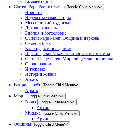
Комментарии
Current Page Parent
Статьи
Toggle Child Menu
Новости
Недельные главы Торы
Мессианский иудаизм
Духовная жизнь
Библия и богословие
Current Page Parent
Община и церковь
Семья и брак
Календарь и праздники
Израиль, еврейская история, антисемитизм
Current Page Parent
Мир, общество, политика
Слово раввина
Интервью
Истории жизни
Архив
Вопросы ребе
Toggle Child Menu
Архив
Медиа
Toggle Child Menu
Видео
Toggle Child Menu
Архив
Музыка
Toggle Child Menu
Архив
Общины
Toggle Child Menu