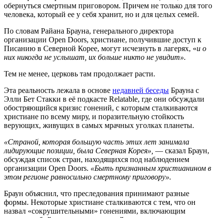
обернуться смертным приговором. Причем не только для того
человека, который ее у себя хранит, но и для целых семей.
По словам Райана Брауна, генерального директора
организации Open Doors, христиане, получившие доступ к
Писанию в Северной Корее, могут исчезнуть в лагерях, «
и о
них никогда не услышат, их больше никто не увидит».
Тем не менее, церковь там продолжает расти.
Эта реальность лежала в основе
недавней беседы
Брауна с
Элли Бет Стакки в её подкасте Relatable, где они обсуждали
обостряющийся кризис гонений, с которым сталкиваются
христиане по всему миру, и поразительную стойкость
верующих, живущих в самых мрачных уголках планеты.
«Страной, которая большую часть этих лет занимала
лидирующие позиции, была Северная Корея»,
— сказал Браун,
обсуждая список стран, находящихся под наблюдением
организации Open Doors.
«Быть ​​признанным христианином в
этом регионе равносильно смертному приговору».
Браун объяснил, что преследования принимают разные
формы. Некоторые христиане сталкиваются с тем, что он
назвал «сокрушительными» гонениями, включающим