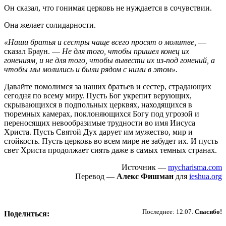
Он сказал, что гонимая церковь не нуждается в сочувствии.
Она желает солидарности.
«Наши братья и сестры чаще всего просят о молитве,
—
сказал Браун. —
Не для того, чтобы пришел конец их
гонениям, и не для того, чтобы вывести их из-под гонений, а
чтобы мы молились и были рядом с ними в этом».
Давайте помолимся за наших братьев и сестер, страдающих
сегодня по всему миру. Пусть Бог укрепит верующих,
скрывающихся в подпольных церквях, находящихся в
тюремных камерах, поклоняющихся Богу под угрозой и
переносящих невообразимые трудности во имя Иисуса
Христа. Пусть Святой Дух дарует им мужество, мир и
стойкость. Пусть церковь во всем мире не забудет их. И пусть
свет Христа продолжает сиять даже в самых темных странах.
Источник —
mycharisma.com
Перевод —
Алекс Фишман
для
ieshua.org
Пожертвовать
Последнее: 12.07.
Спасибо!
Поделиться: