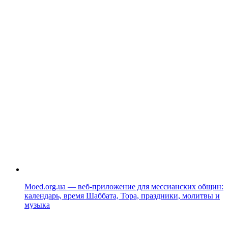
Moed.org.ua — веб-приложение для мессианских общин:
календарь, время Шаббата, Тора, праздники, молитвы и
музыка