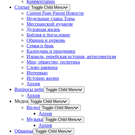
Комментарии
Статьи
Toggle Child Menu
Current Page Parent
Новости
Недельные главы Торы
Мессианский иудаизм
Духовная жизнь
Библия и богословие
Община и церковь
Семья и брак
Календарь и праздники
Израиль, еврейская история, антисемитизм
Мир, общество, политика
Слово раввина
Интервью
Истории жизни
Архив
Вопросы ребе
Toggle Child Menu
Архив
Медиа
Toggle Child Menu
Видео
Toggle Child Menu
Архив
Музыка
Toggle Child Menu
Архив
Общины
Toggle Child Menu