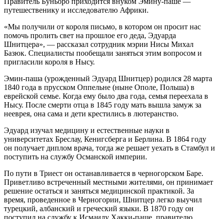
Правитель Буньоро приходится внуком Эмину-паше —
путешественику и исследователю Африки.
«Мы получили от короля письмо, в котором он просит нас
помочь пролить свет на прошлое его деда, Эдуарда
Шнитцера», — рассказал сотрудник мэрии Нисы Михал
Базюк. Специалисты пообещали заняться этим вопросом и
пригласили короля в Нысу.
Эмин-паша (урожденный Эдуард Шнитцер) родился 28 марта
1840 года в прусском Оппельне (ныне Ополе, Польша) в
еврейской семье. Когда ему было два года, семья переехала в
Нысу. После смерти отца в 1845 году мать вышла замуж за
нееврея, она сама и дети крестились в лютеранство.
Эдуард изучал медицину и естественные науки в
университетах Бреслау, Кенигсберга и Берлина. В 1864 году
он получает диплом врача, тогда же решает уехать в Стамбул и
поступить на службу Османской империи.
По пути в Триест он останавливается в черногорском Баре.
Приветливо встреченный местными жителями, он принимает
решение остаться и заняться медицинской практикой. За
время, проведенное в Черногории, Шнитцер легко выучил
турецкий, албанский и греческий языки. В 1870 году он
поступил на службу к Исмаилу Хакки-паше, правителю