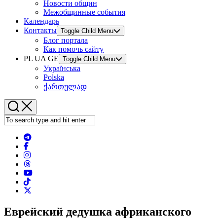
Новости общин
Межобщинные события
Календарь
Контакты
Toggle Child Menu
Блог портала
Как помочь сайту
PL UA GE
Toggle Child Menu
Українська
Polska
ქართულად
Еврейский дедушка африканского