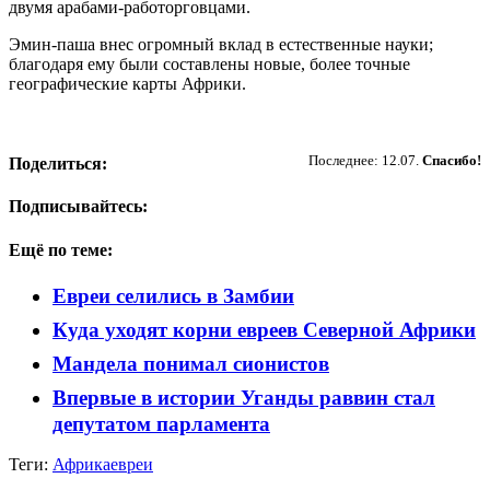
двумя арабами-работорговцами.
Эмин-паша внес огромный вклад в естественные науки;
благодаря ему были составлены новые, более точные
географические карты Африки.
Пожертвовать
Последнее: 12.07.
Спасибо!
Поделиться:
Подписывайтесь:
Ещё по теме:
Евреи селились в Замбии
Куда уходят корни евреев Северной Африки
Мандела понимал сионистов
Впервые в истории Уганды раввин стал
депутатом парламента
Теги:
Африка
евреи