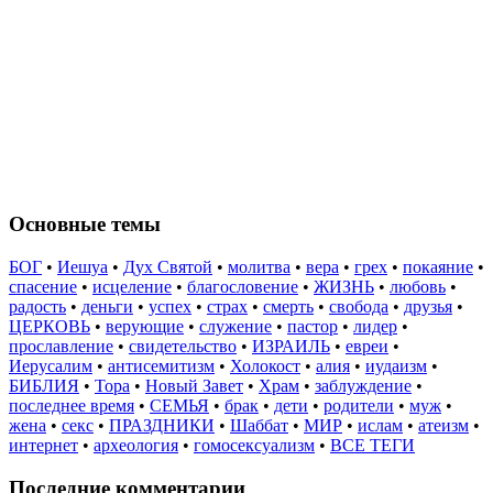
Основные темы
БОГ
•
Иешуа
•
Дух Святой
•
молитва
•
вера
•
грех
•
покаяние
•
спасение
•
исцеление
•
благословение
•
ЖИЗНЬ
•
любовь
•
радость
•
деньги
•
успех
•
страх
•
смерть
•
свобода
•
друзья
•
ЦЕРКОВЬ
•
верующие
•
служение
•
пастор
•
лидер
•
прославление
•
свидетельство
•
ИЗРАИЛЬ
•
евреи
•
Иерусалим
•
антисемитизм
•
Холокост
•
алия
•
иудаизм
•
БИБЛИЯ
•
Тора
•
Новый Завет
•
Храм
•
заблуждение
•
последнее время
•
СЕМЬЯ
•
брак
•
дети
•
родители
•
муж
•
жена
•
секс
•
ПРАЗДНИКИ
•
Шаббат
•
МИР
•
ислам
•
атеизм
•
интернет
•
археология
•
гомосексуализм
•
ВСЕ ТЕГИ
Последние комментарии