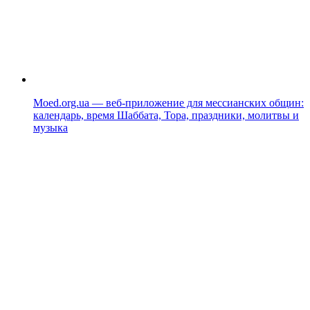
Moed.org.ua — веб-приложение для мессианских общин:
календарь, время Шаббата, Тора, праздники, молитвы и
музыка