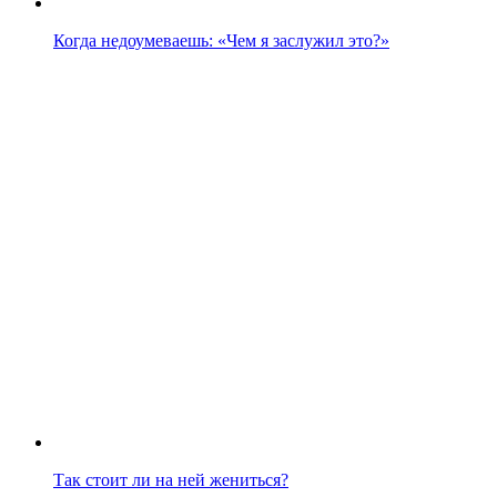
Когда недоумеваешь: «Чем я заслужил это?»
Так стоит ли на ней жениться?