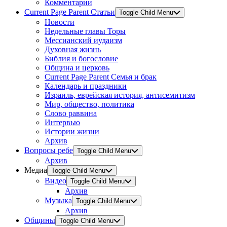
Комментарии
Current Page Parent
Статьи
Toggle Child Menu
Новости
Недельные главы Торы
Мессианский иудаизм
Духовная жизнь
Библия и богословие
Община и церковь
Current Page Parent
Семья и брак
Календарь и праздники
Израиль, еврейская история, антисемитизм
Мир, общество, политика
Слово раввина
Интервью
Истории жизни
Архив
Вопросы ребе
Toggle Child Menu
Архив
Медиа
Toggle Child Menu
Видео
Toggle Child Menu
Архив
Музыка
Toggle Child Menu
Архив
Общины
Toggle Child Menu