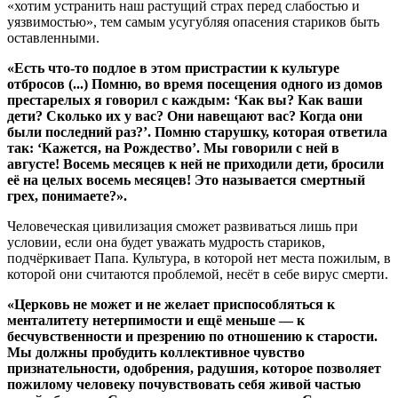
«хотим устранить наш растущий страх перед слабостью и
уязвимостью», тем самым усугубляя опасения стариков быть
оставленными.
«Есть что-то подлое в этом пристрастии к культуре
отбросов (...) Помню, во время посещения одного из домов
престарелых я говорил с каждым: ‘Как вы? Как ваши
дети? Сколько их у вас? Они навещают вас? Когда они
были последний раз?’. Помню старушку, которая ответила
так: ‘Кажется, на Рождество’. Мы говорили с ней в
августе! Восемь месяцев к ней не приходили дети, бросили
её на целых восемь месяцев! Это называется смертный
грех, понимаете?».
Человеческая цивилизация сможет развиваться лишь при
условии, если она будет уважать мудрость стариков,
подчёркивает Папа. Культура, в которой нет места пожилым, в
которой они считаются проблемой, несёт в себе вирус смерти.
«Церковь не может и не желает приспособляться к
менталитету нетерпимости и ещё меньше — к
бесчувственности и презрению по отношению к старости.
Мы должны пробудить коллективное чувство
признательности, одобрения, радушия, которое позволяет
пожилому человеку почувствовать себя живой частью