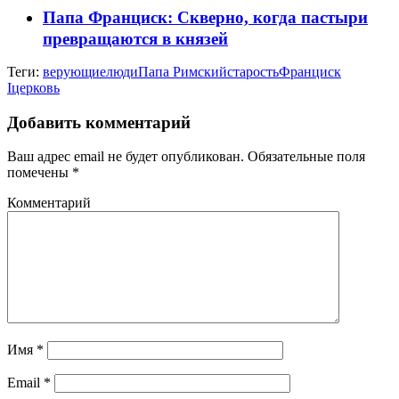
Папа Франциск: Скверно, когда пастыри
превращаются в князей
Теги:
верующие
люди
Папа Римский
старость
Франциск
I
церковь
Добавить комментарий
Ваш адрес email не будет опубликован.
Обязательные поля
помечены
*
Комментарий
Имя
*
Email
*