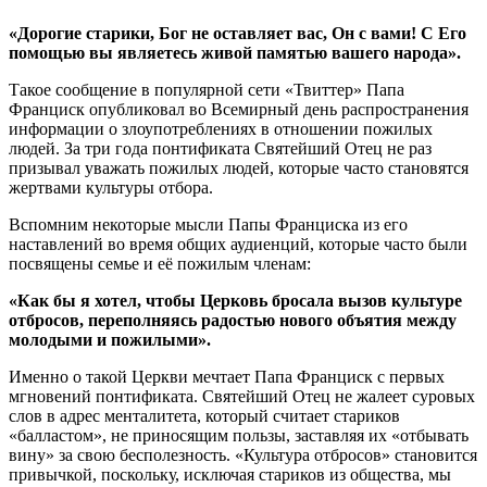
«Дорогие старики, Бог не оставляет вас, Он с вами! С Его
помощью вы являетесь живой памятью вашего народа».
Такое сообщение в популярной сети «Твиттер» Папа
Франциск опубликовал во Всемирный день распространения
информации о злоупотреблениях в отношении пожилых
людей. За три года понтификата Святейший Отец не раз
призывал уважать пожилых людей, которые часто становятся
жертвами культуры отбора.
Вспомним некоторые мысли Папы Франциска из его
наставлений во время общих аудиенций, которые часто были
посвящены семье и её пожилым членам:
«Как бы я хотел, чтобы Церковь бросала вызов культуре
отбросов, переполняясь радостью нового объятия между
молодыми и пожилыми».
Именно о такой Церкви мечтает Папа Франциск с первых
мгновений понтификата. Святейший Отец не жалеет суровых
слов в адрес менталитета, который считает стариков
«балластом», не приносящим пользы, заставляя их «отбывать
вину» за свою бесполезность. «Культура отбросов» становится
привычкой, поскольку, исключая стариков из общества, мы