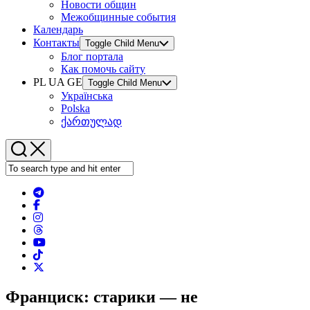
Новости общин
Межобщинные события
Календарь
Контакты
Toggle Child Menu
Блог портала
Как помочь сайту
PL UA GE
Toggle Child Menu
Українська
Polska
ქართულად
Франциск: старики — не