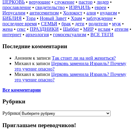
ЦЕРКОВЬ
•
верующие
•
служение
•
пастор
•
лидер
•
прославление
•
свидетельство
•
ИЗРАИЛЬ
•
евреи
•
Иерусалим
•
антисемитизм
•
Холокост
•
алия
•
иудаизм
•
БИБЛИЯ
•
Тора
•
Новый Завет
•
Храм
•
заблуждение
•
последнее время
•
СЕМЬЯ
•
брак
•
дети
•
родители
•
муж
•
жена
•
секс
•
ПРАЗДНИКИ
•
Шаббат
•
МИР
•
ислам
•
атеизм
•
интернет
•
археология
•
гомосексуализм
•
ВСЕ ТЕГИ
Последние комментарии
Аноним
к записи
Так стоит ли на ней жениться?
Михаил
к записи
Церковь заменила Израиль? Почему
это учение опасно?
Михаил
к записи
Церковь заменила Израиль? Почему
это учение опасно?
Все комментарии
Рубрики
Рубрики
Приглашаем переводчиков!