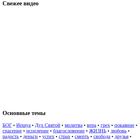
Свежее видео
Основные темы
БОГ
•
Иешуа
•
Дух Святой
•
молитва
•
вера
•
грех
•
покаяние
•
спасение
•
исцеление
•
благословение
•
ЖИЗНЬ
•
любовь
•
радость
•
деньги
•
успех
•
страх
•
смерть
•
свобода
•
друзья
•