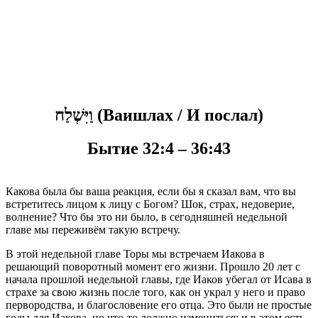
וַיִּשְׁלַח (Ваишлах / И послал)
Бытие 32:4 – 36:43
К
акова была бы ваша реакция, если бы я сказал вам, что вы
встретитесь лицом к лицу с Богом? Шок, страх, недоверие,
волнение? Что бы это ни было, в сегодняшней недельной
главе мы переживём такую встречу.
В этой недельной главе Торы мы встречаем Иакова в
решающий поворотный момент его жизни. Прошло 20 лет с
начала прошлой недельной главы, где Иаков убегал от Исава в
страхе за свою жизнь после того, как он украл у него и право
первородства, и благословение его отца. Это были не простые
годы для Иакова, но что-то должно измениться; и в этом есть