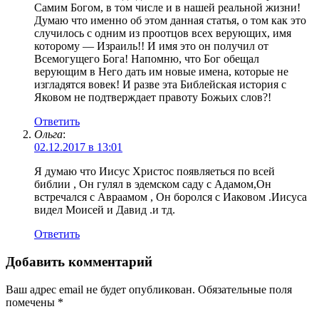
Самим Богом, в том числе и в нашей реальной жизни!
Думаю что именно об этом данная статья, о том как это
случилось с одним из проотцов всех верующих, имя
которому — Израиль!! И имя это он получил от
Всемогущего Бога! Напомню, что Бог обещал
верующим в Него дать им новые имена, которые не
изгладятся вовек! И разве эта Библейская история с
Яковом не подтверждает правоту Божьих слов?!
Ответить
Ольга
:
02.12.2017 в 13:01
Я думаю что Иисус Христос появляеться по всей
библии , Он гулял в эдемском саду с Адамом,Он
встречался с Авраамом , Он боролся с Иаковом .Иисуса
видел Моисей и Давид .и тд.
Ответить
Добавить комментарий
Ваш адрес email не будет опубликован.
Обязательные поля
помечены
*