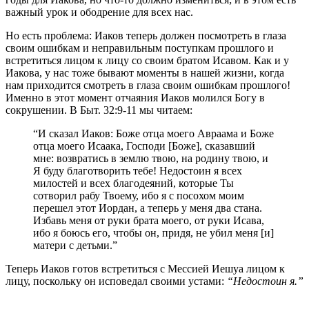
важный урок и ободрение для всех нас.
Но есть проблема: Иаков теперь должен посмотреть в глаза
своим ошибкам и неправильным поступкам прошлого и
встретиться лицом к лицу со своим братом Исавом. Как и у
Иакова, у нас тоже бывают моменты в нашей жизни, когда
нам приходится смотреть в глаза своим ошибкам прошлого!
Именно в этот момент отчаяния Иаков молился Богу в
сокрушении. В Быт. 32:9-11 мы читаем:
“И сказал Иаков: Боже отца моего Авраама и Боже
отца моего Исаака, Господи [Боже], сказавший
мне: возвратись в землю твою, на родину твою, и
Я буду благотворить тебе! Недостоин я всех
милостей и всех благодеяний, которые Ты
сотворил рабу Твоему, ибо я с посохом моим
перешел этот Иордан, а теперь у меня два стана.
Избавь меня от руки брата моего, от руки Исава,
ибо я боюсь его, чтобы он, придя, не убил меня [и]
матери с детьми.”
Теперь Иаков готов встретиться с Мессией Иешуа лицом к
лицу, поскольку он исповедал своими устами:
“Недостоин я.”