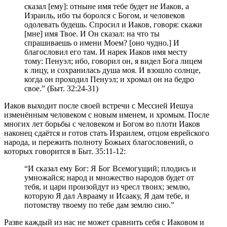
сказал [ему]: отныне имя тебе будет не Иаков, а
Израиль, ибо ты боролся с Богом, и человеков
одолевать будешь. Спросил и Иаков, говоря: скажи
[мне] имя Твое. И Он сказал: на что ты
спрашиваешь о имени Моем? [оно чудно.] И
благословил его там. И нарек Иаков имя месту
тому: Пенуэл; ибо, говорил он, я видел Бога лицем
к лицу, и сохранилась душа моя. И взошло солнце,
когда он проходил Пенуэл; и хромал он на бедро
свое.” (Быт. 32:24-31)
Иаков выходит после своей встречи с Мессией Иешуа
изменённым человеком с новым именем, и хромым. После
многих лет борьбы с человеком и Богом во плоти Иаков
наконец сдаётся и готов стать Израилем, отцом еврейского
народа, и пережить полноту Божьих благословений, о
которых говорится в Быт. 35:11-12:
“И сказал ему Бог: Я Бог Всемогущий; плодись и
умножайся; народ и множество народов будет от
тебя, и цари произойдут из чресл твоих; землю,
которую Я дал Аврааму и Исааку, Я дам тебе, и
потомству твоему по тебе дам землю сию.”
Разве каждый из нас не может сравнить себя с Иаковом и