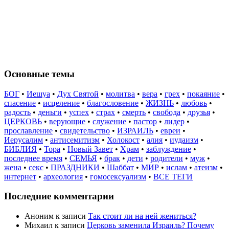
Основные темы
БОГ
•
Иешуа
•
Дух Святой
•
молитва
•
вера
•
грех
•
покаяние
•
спасение
•
исцеление
•
благословение
•
ЖИЗНЬ
•
любовь
•
радость
•
деньги
•
успех
•
страх
•
смерть
•
свобода
•
друзья
•
ЦЕРКОВЬ
•
верующие
•
служение
•
пастор
•
лидер
•
прославление
•
свидетельство
•
ИЗРАИЛЬ
•
евреи
•
Иерусалим
•
антисемитизм
•
Холокост
•
алия
•
иудаизм
•
БИБЛИЯ
•
Тора
•
Новый Завет
•
Храм
•
заблуждение
•
последнее время
•
СЕМЬЯ
•
брак
•
дети
•
родители
•
муж
•
жена
•
секс
•
ПРАЗДНИКИ
•
Шаббат
•
МИР
•
ислам
•
атеизм
•
интернет
•
археология
•
гомосексуализм
•
ВСЕ ТЕГИ
Последние комментарии
Аноним
к записи
Так стоит ли на ней жениться?
Михаил
к записи
Церковь заменила Израиль? Почему