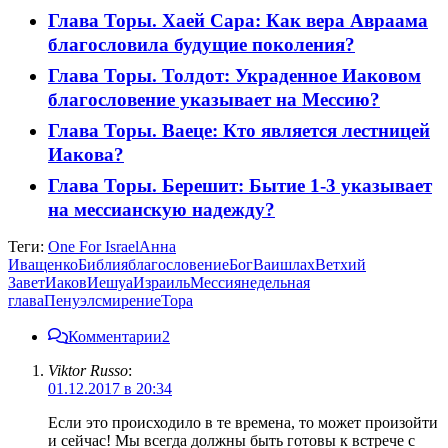
Глава Торы. Хаей Сара: Как вера Авраама
благословила будущие поколения?
Глава Торы. Толдот: Украденное Иаковом
благословение указывает на Мессию?
Глава Торы. Ваеце: Кто является лестницей
Иакова?
Глава Торы. Берешит: Бытие 1-3 указывает
на мессианскую надежду?
Теги:
One For Israel
Анна
Иващенко
Библия
благословение
Бог
Ваишлах
Ветхий
Завет
Иаков
Иешуа
Израиль
Мессия
недельная
глава
Пенуэл
смирение
Тора
Комментарии
2
Viktor Russo
:
01.12.2017 в 20:34
Если это происходило в те времена, то может произойти
и сейчас! Мы всегда должны быть готовы к встрече с