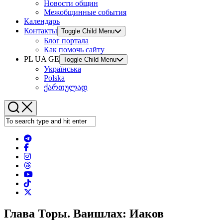
Новости общин
Межобщинные события
Календарь
Контакты
Toggle Child Menu
Блог портала
Как помочь сайту
PL UA GE
Toggle Child Menu
Українська
Polska
ქართულად
Глава Торы. Ваишлах: Иаков