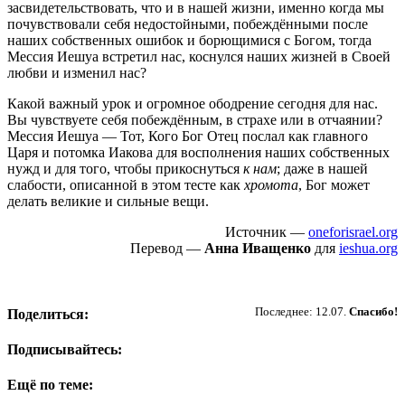
засвидетельствовать, что и в нашей жизни, именно когда мы
почувствовали себя недостойными, побеждёнными после
наших собственных ошибок и борющимися с Богом, тогда
Мессия Иешуа встретил нас, коснулся наших жизней в Своей
любви и изменил нас?
Какой важный урок и огромное ободрение сегодня для нас.
Вы чувствуете себя побеждённым, в страхе или в отчаянии?
Мессия Иешуа — Тот, Кого Бог Отец послал как главного
Царя и потомка Иакова для восполнения наших собственных
нужд и для того, чтобы прикоснуться
к нам
; даже в нашей
слабости, описанной в этом тесте как
хромота
, Бог может
делать великие и сильные вещи.
Источник —
oneforisrael.org
Перевод —
Анна Иващенко
для
ieshua.org
Пожертвовать
Последнее: 12.07.
Спасибо!
Поделиться:
Подписывайтесь:
Ещё по теме: