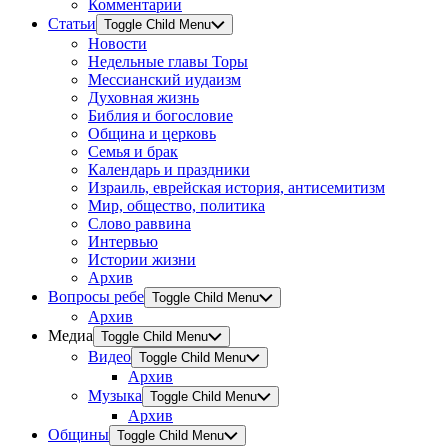
Комментарии
Статьи
Toggle Child Menu
Новости
Недельные главы Торы
Мессианский иудаизм
Духовная жизнь
Библия и богословие
Община и церковь
Семья и брак
Календарь и праздники
Израиль, еврейская история, антисемитизм
Мир, общество, политика
Слово раввина
Интервью
Истории жизни
Архив
Вопросы ребе
Toggle Child Menu
Архив
Медиа
Toggle Child Menu
Видео
Toggle Child Menu
Архив
Музыка
Toggle Child Menu
Архив
Общины
Toggle Child Menu