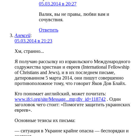
05.03.2014 в 20:27
Валик, вы не правы, любви вам и
сочувствия.
Ответить
Алексей
:
05.03.2014 в 21:23
Хм, странно...
Я получаю рассылку из израильского Международного
содружества христиан и евреев (International Fellowship
of Christians and Jews), и в их последнем письме,
датированном 5 марта 2014, они пишут совершенно
противоположное тому, что говорит Яков Дов Блайх.
Кто понимает английский, может почитать:
www.ifcj.org/site/Message...mp;dlv_id=118742
. Один
заголовок чего стоит: «Помогите защитить украинских
евреев».
Основные тезисы их письма:
— ситуация в Украине крайне опасна — беспорядки и