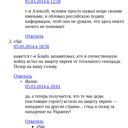
05.03.2014 в 12:18
г-н Алексей, человек просто назвал вещи своими
именами, и обломал российскую подачу
информации, чтоб они не думали, что здесь никто
ничего не понимает
Ответить
eSja
:
05.03.2014 в 18:56
кажется г-н Блайх запамятовал, кто в отечественную
войну встал на защиту евреев от тотального геноцида.
Позор на вашу голову.
Ответить
Валик
:
05.03.2014 в 20:01
да, а теперь получается, что те чьи деды
(настоящие герои!) встали на защиту евреев —
нападают на другие страны... стыд и позор за
нападение на Украину!
Ответить
eSja
: