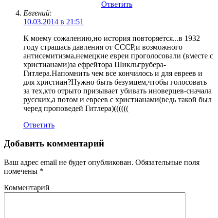
Ответить
Евгений
:
10.03.2014 в 21:51
К моему сожалению,но история повторяется...в 1932
году страшась давления от СССР,и возможного
антисемитизма,немецкие евреи проголосовали (вместе с
христианами)за ефрейтора Шикльгрубера-
Гитлера.Напомнить чем все кончилось и для евреев и
для христиан?Нужно быть безумцем,чтобы голосовать
за тех,кто отрыто призывает убивать иноверцев-сначала
русских,а потом и евреев с христианами(ведь такой был
черед проповедей Гитлера)((((((
Ответить
Добавить комментарий
Ваш адрес email не будет опубликован.
Обязательные поля
помечены
*
Комментарий