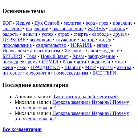
Основные темы
БОГ
•
Иешуа
•
Дух Святой
•
молитва
•
вера
•
грех
•
покаяние
•
спасение
•
исцеление
•
благословение
•
ЖИЗНЬ
•
любовь
•
радость
•
деньги
•
успех
•
страх
•
смерть
•
свобода
•
друзья
•
ЦЕРКОВЬ
•
верующие
•
служение
•
пастор
•
лидер
•
прославление
•
свидетельство
•
ИЗРАИЛЬ
•
евреи
•
Иерусалим
•
антисемитизм
•
Холокост
•
алия
•
иудаизм
•
БИБЛИЯ
•
Тора
•
Новый Завет
•
Храм
•
заблуждение
•
последнее время
•
СЕМЬЯ
•
брак
•
дети
•
родители
•
муж
•
жена
•
секс
•
ПРАЗДНИКИ
•
Шаббат
•
МИР
•
ислам
•
атеизм
•
интернет
•
археология
•
гомосексуализм
•
ВСЕ ТЕГИ
Последние комментарии
Аноним
к записи
Так стоит ли на ней жениться?
Михаил
к записи
Церковь заменила Израиль? Почему
это учение опасно?
Михаил
к записи
Церковь заменила Израиль? Почему
это учение опасно?
Все комментарии