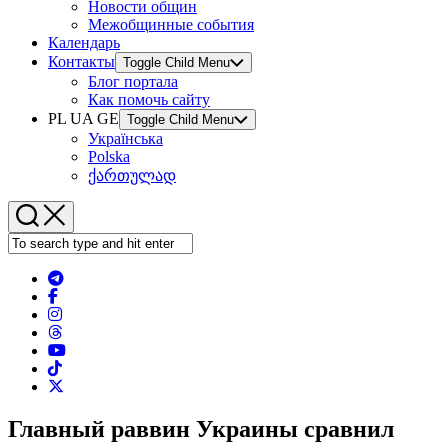
Новости общин
Межобщинные события
Календарь
Контакты
Toggle Child Menu
Блог портала
Как помочь сайту
PL UA GE
Toggle Child Menu
Українська
Polska
ქართულად
Главный раввин Украины сравнил