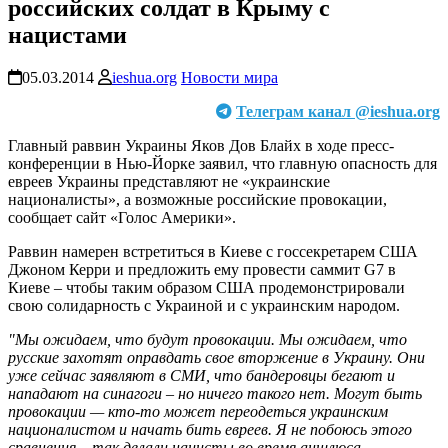
российских солдат в Крыму с
нацистами
05.03.2014
ieshua.org
Новости мира
Телеграм канал @ieshua.org
Главный раввин Украины Яков Дов Блайх в ходе пресс-
конференции в Нью-Йорке заявил, что главную опасность для
евреев Украины представляют не «украинские
националисты», а возможные российские провокации,
сообщает сайт «Голос Америки».
Раввин намерен встретиться в Киеве с госсекретарем США
Джоном Керри и предложить ему провести саммит G7 в
Киеве – чтобы таким образом США продемонстрировали
свою солидарность с Украиной и с украинским народом.
"Мы ожидаем, что будут провокации. Мы ожидаем, что
русские захотят оправдать свое вторжение в Украину. Они
уже сейчас заявляют в СМИ, что бандеровцы бегают и
нападают на синагоги – но ничего такого нет. Могут быть
провокации — кто-то может переодеться украинским
националистом и начать бить евреев. Я не побоюсь этого
сравнения – так делали нацисты во время аншлюса