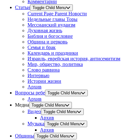
Комментарии
Статьи
Toggle Child Menu
Current Page Parent
Новости
Недельные главы Торы
Мессианский иудаизм
Духовная жизнь
Библия и богословие
Община и церковь
Семья и брак
Календарь и праздники
Израиль, еврейская история, антисемитизм
Мир, общество, политика
Слово раввина
Интервью
Истории жизни
Архив
Вопросы ребе
Toggle Child Menu
Архив
Медиа
Toggle Child Menu
Видео
Toggle Child Menu
Архив
Музыка
Toggle Child Menu
Архив
Общины
Toggle Child Menu