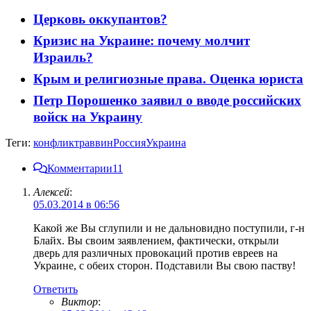
Церковь оккупантов?
Кризис на Украине: почему молчит
Израиль?
Крым и религиозные права. Оценка юриста
Петр Порошенко заявил о вводе российских
войск на Украину
Теги:
конфликт
раввин
Россия
Украина
Комментарии
11
Алексей
:
05.03.2014 в 06:56
Какой же Вы сглупили и не дальновидно поступили, г-н
Блайх. Вы своим заявлением, фактически, открыли
дверь для различных провокаций против евреев на
Украине, с обеих сторон. Подставили Вы свою паству!
Ответить
Виктор
: