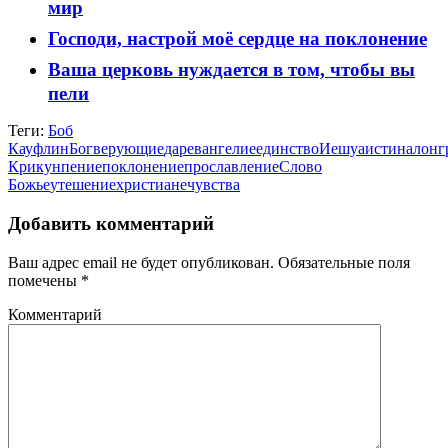
мир
Господи, настрой моё сердце на поклонение
Ваша церковь нуждается в том, чтобы вы
пели
Теги:
Боб
Кауфлин
Бог
верующие
дар
евангелие
единство
Иешуа
истина
лонг
Крикун
пение
поклонение
прославление
Слово
Божье
утешение
христиане
чувства
Добавить комментарий
Ваш адрес email не будет опубликован.
Обязательные поля
помечены
*
Комментарий