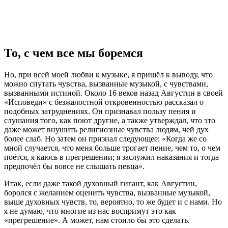
То, с чем все мы боремся
Но, при всей моей любви к музыке, я пришёл к выводу, что
можно спутать чувства, вызванные музыкой, с чувствами,
вызванными истиной. Около 16 веков назад Августин в своей
«Исповеди» с безжалостной откровенностью рассказал о
подобных затруднениях. Он признавал пользу пения и
слушания того, как поют другие, а также утверждал, что это
даже может внушить религиозные чувства людям, чей дух
более слаб. Но затем он признал следующее: «Когда же со
мной случается, что меня больше трогает пение, чем то, о чем
поётся, я каюсь в прегрешении; я заслужил наказания и тогда
предпочёл бы вовсе не слышать певца».
Итак, если даже такой духовный гигант, как Августин,
боролся с желанием оценить чувства, вызванные музыкой,
выше духовных чувств, то, вероятно, то же будет и с нами. Но
я не думаю, что многие из нас воспримут это как
«прегрешение». А может, нам стоило бы это сделать.