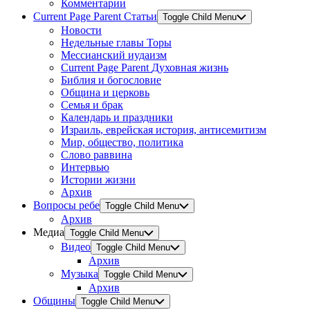
Комментарии
Current Page Parent
Статьи
Toggle Child Menu
Новости
Недельные главы Торы
Мессианский иудаизм
Current Page Parent
Духовная жизнь
Библия и богословие
Община и церковь
Семья и брак
Календарь и праздники
Израиль, еврейская история, антисемитизм
Мир, общество, политика
Слово раввина
Интервью
Истории жизни
Архив
Вопросы ребе
Toggle Child Menu
Архив
Медиа
Toggle Child Menu
Видео
Toggle Child Menu
Архив
Музыка
Toggle Child Menu
Архив
Общины
Toggle Child Menu