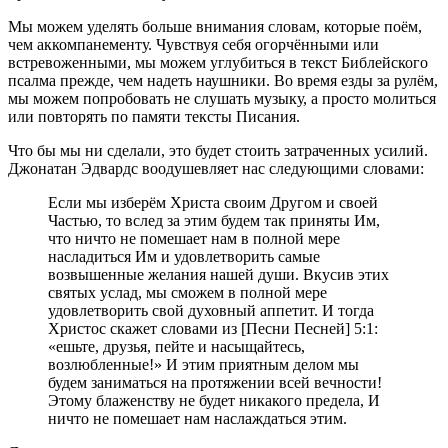
Мы можем уделять больше внимания словам, которые поём,
чем аккомпанементу. Чувствуя себя огорчёнными или
встревоженными, мы можем углубиться в текст Библейского
псалма прежде, чем надеть наушники. Во время езды за рулём,
мы можем попробовать не слушать музыку, а просто молиться
или повторять по памяти тексты Писания.
Что бы мы ни сделали, это будет стоить затраченных усилий.
Джонатан Эдвардс воодушевляет нас следующими словами:
Если мы изберём Христа своим Другом и своей
Частью, то вслед за этим будем так приняты Им,
что ничто не помешает нам в полной мере
насладиться Им и удовлетворить самые
возвышенные желания нашей души. Вкусив этих
святых услад, мы сможем в полной мере
удовлетворить свой духовный аппетит. И тогда
Христос скажет словами из [Песни Песней] 5:1:
«ешьте, друзья, пейте и насыщайтесь,
возлюбленные!» И этим приятным делом мы
будем заниматься на протяжении всей вечности!
Этому блаженству не будет никакого предела, И
ничто не помешает нам наслаждаться этим.