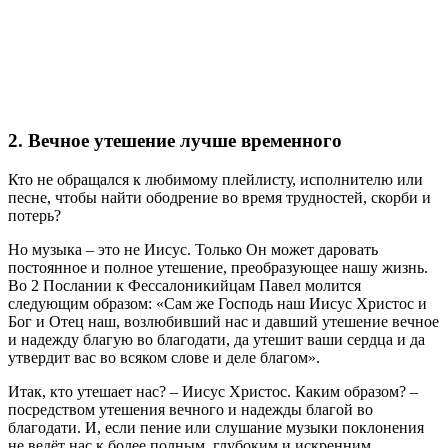
2. Вечное утешение лучше временного
Кто не обращался к любимому плейлисту, исполнителю или
песне, чтобы найти ободрение во время трудностей, скорби и
потерь?
Но музыка – это не Иисус. Только Он может даровать
постоянное и полное утешение, преобразующее нашу жизнь.
Во 2 Послании к Фессалоникийцам Павел молится
следующим образом: «Сам же Господь наш Иисус Христос и
Бог и Отец наш, возлюбивший нас и давший утешение вечное
и надежду благую во благодати, да утешит ваши сердца и да
утвердит вас во всяком слове и деле благом».
Итак, кто утешает нас? – Иисус Христос. Каким образом? –
посредством утешения вечного и надежды благой во
благодати. И, если пение или слушание музыки поклонения
не ведёт нас к более полным, глубоким и искренним