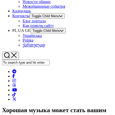
Новости общин
Межобщинные события
Календарь
Контакты
Toggle Child Menu
Блог портала
Как помочь сайту
PL UA GE
Toggle Child Menu
Українська
Polska
ქართულად
Хорошая музыка может стать вашим