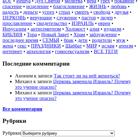
БОГ
•
Иешуа
•
Дух Святой
•
молитва
•
вера
•
грех
•
покаяние
•
спасение
•
исцеление
•
благословение
•
ЖИЗНЬ
•
любовь
•
радость
•
деньги
•
успех
•
страх
•
смерть
•
свобода
•
друзья
•
ЦЕРКОВЬ
•
верующие
•
служение
•
пастор
•
лидер
•
прославление
•
свидетельство
•
ИЗРАИЛЬ
•
евреи
•
Иерусалим
•
антисемитизм
•
Холокост
•
алия
•
иудаизм
•
БИБЛИЯ
•
Тора
•
Новый Завет
•
Храм
•
заблуждение
•
последнее время
•
СЕМЬЯ
•
брак
•
дети
•
родители
•
муж
•
жена
•
секс
•
ПРАЗДНИКИ
•
Шаббат
•
МИР
•
ислам
•
атеизм
•
интернет
•
археология
•
гомосексуализм
•
ВСЕ ТЕГИ
Последние комментарии
Аноним
к записи
Так стоит ли на ней жениться?
Михаил
к записи
Церковь заменила Израиль? Почему
это учение опасно?
Михаил
к записи
Церковь заменила Израиль? Почему
это учение опасно?
Все комментарии
Рубрики
Рубрики