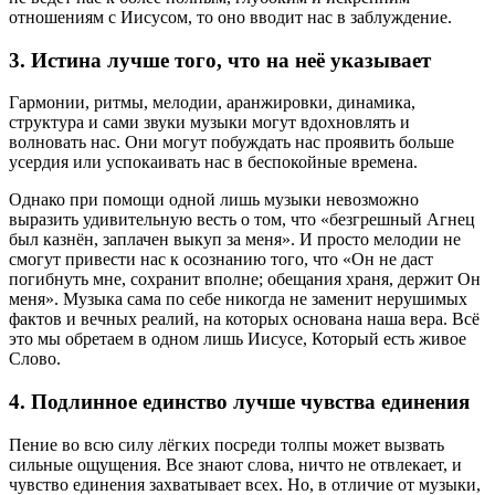
отношениям с Иисусом, то оно вводит нас в заблуждение.
3. Истина лучше того, что на неё указывает
Гармонии, ритмы, мелодии, аранжировки, динамика,
структура и сами звуки музыки могут вдохновлять и
волновать нас. Они могут побуждать нас проявить больше
усердия или успокаивать нас в беспокойные времена.
Однако при помощи одной лишь музыки невозможно
выразить удивительную весть о том, что «безгрешный Агнец
был казнён, заплачен выкуп за меня». И просто мелодии не
смогут привести нас к осознанию того, что «Он не даст
погибнуть мне, сохранит вполне; обещания храня, держит Он
меня». Музыка сама по себе никогда не заменит нерушимых
фактов и вечных реалий, на которых основана наша вера. Всё
это мы обретаем в одном лишь Иисусе, Который есть живое
Слово.
4. Подлинное единство лучше чувства единения
Пение во всю силу лёгких посреди толпы может вызвать
сильные ощущения. Все знают слова, ничто не отвлекает, и
чувство единения захватывает всех. Но, в отличие от музыки,