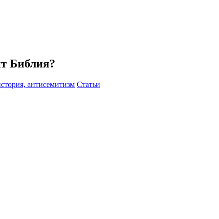
ит Библия?
история, антисемитизм
Статьи