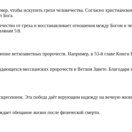
 умер, чтобы искупить грехи человечества. Согласно христианск
т Бога.
вечество от греха и восстанавливает отношения между Богом и 
лянам 5:8.
лнение ветхозаветных пророчеств. Например, в 53-й главе Книг
дающихся мессианских пророчеств в Ветхом Завете. Благодаря э
кресением. Эта победа даёт верующим надежду на вечную жизнь
ждает обещание жизни после физической смерти.