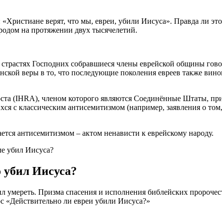
?
 «Христиане верят, что мы, евреи, убили Иисуса». Правда ли это
ародом на протяжении двух тысячелетий.
 страстях Господних собравшиеся члены еврейской общины говоря
анской веры в то, что последующие поколения евреев также вин
та (IHRA), членом которого являются Соединённые Штаты, прин
я с классическим антисемитизмом (например, заявления о том, 
ается антисемитизмом – актом ненависти к еврейскому народу.
ле убил Иисуса?
о убил Иисуса?
 умереть. Призма спасения и исполнения библейских пророчес
рос «Действительно ли евреи убили Иисуса?»