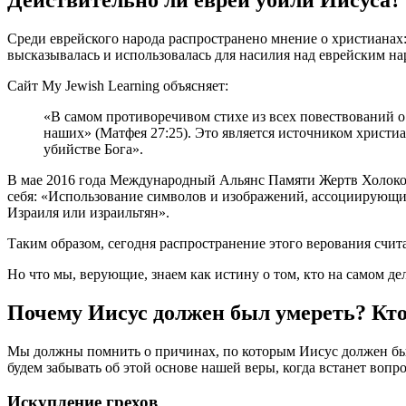
Действительно ли евреи убили Иисуса
С
реди еврейского народа распространено мнение о христианах:
высказывалась и использовалась для насилия над еврейским н
Сайт My Jewish Learning объясняет:
«В самом противоречивом стихе из всех повествований о
наших» (Матфея 27:25). Это является источником христи
убийстве Бога».
В мае 2016 года Международный Альянс Памяти Жертв Холокос
себя: «Использование символов и изображений, ассоциирующихс
Израиля или израильтян».
Таким образом, сегодня распространение этого верования счит
Но что мы, верующие, знаем как истину о том, кто на самом де
Почему Иисус должен был умереть? Кт
Мы должны помнить о причинах, по которым Иисус должен был
будем забывать об этой основе нашей веры, когда встанет воп
Искупление грехов