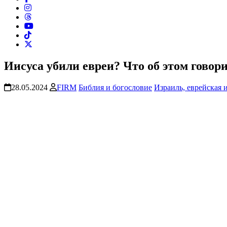
Иисуса убили евреи? Что об этом говор
28.05.2024
FIRM
Библия и богословие
Израиль, еврейская 