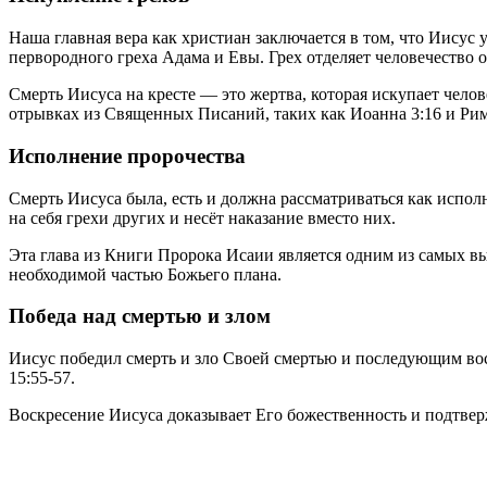
Наша главная вера как христиан заключается в том, что Иисус
первородного греха Адама и Евы. Грех отделяет человечество о
Смерть Иисуса на кресте — это жертва, которая искупает чело
отрывках из Священных Писаний, таких как Иоанна 3:16 и Рим
Исполнение пророчества
Смерть Иисуса была, есть и должна рассматриваться как испо
на себя грехи других и несёт наказание вместо них.
Эта глава из Книги Пророка Исаии является одним из самых вы
необходимой частью Божьего плана.
Победа над смертью и злом
Иисус победил смерть и зло Своей смертью и последующим вос
15:55-57.
Воскресение Иисуса доказывает Его божественность и подтвер