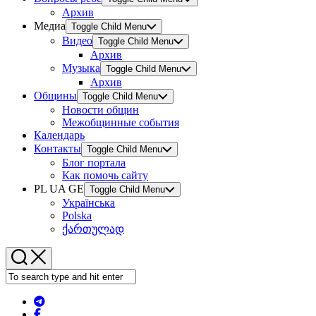
Архив
Медиа
Toggle Child Menu
Видео
Toggle Child Menu
Архив
Музыка
Toggle Child Menu
Архив
Общины
Toggle Child Menu
Новости общин
Межобщинные события
Календарь
Контакты
Toggle Child Menu
Блог портала
Как помочь сайту
PL UA GE
Toggle Child Menu
Українська
Polska
ქართულად