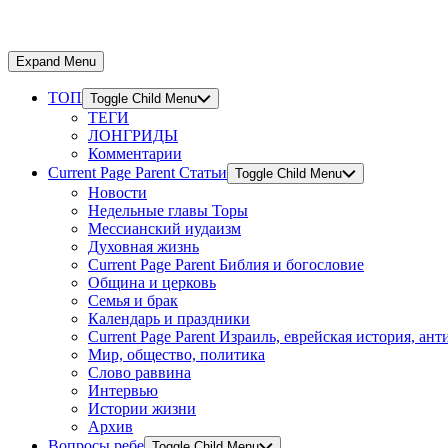
Expand Menu
ТОП
Toggle Child Menu
ТЕГИ
ЛОНГРИДЫ
Комментарии
Current Page Parent
Статьи
Toggle Child Menu
Новости
Недельные главы Торы
Мессианский иудаизм
Духовная жизнь
Current Page Parent
Библия и богословие
Община и церковь
Семья и брак
Календарь и праздники
Current Page Parent
Израиль, еврейская история, ан
Мир, общество, политика
Слово раввина
Интервью
Истории жизни
Архив
Вопросы ребе
Toggle Child Menu