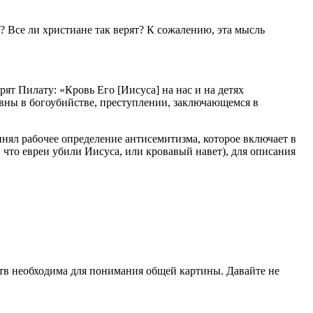
? Все ли христиане так верят? К сожалению, эта мысль
т Пилату: «Кровь Его [Иисуса] на нас и на детях
овны в богоубийстве, преступлении, заключающемся в
ял рабочее определение антисемитизма, которое включает в
что евреи убили Иисуса, или кровавый навет), для описания
тв необходима для понимания общей картины. Давайте не