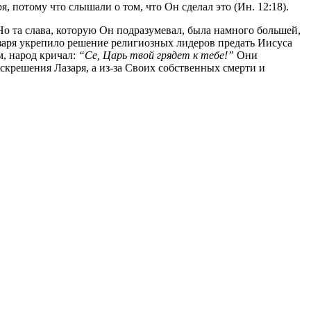
 потому что слышали о том, что Он сделал это (Ин. 12:18).
 Но та слава, которую Он подразумевал, была намного большей,
азаря укрепило решение религиозных лидеров предать Иисуса
м, народ кричал:
“Cе, Царь твой грядет к тебе!”
Они
оскрешения Лазаря, а из-за Своих собственных смерти и