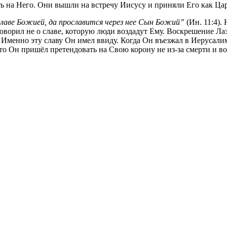
 на Него. Они вышли на встречу Иисусу и приняли Его как Царя,
славе Божией, да прославится через нее Сын Божий”
(Ин. 11:4).
говорил не о славе, которую люди воздадут Ему. Воскрешение Л
. Именно эту славу Он имел ввиду. Когда Он въезжал в Иерусали
что Он пришёл претендовать на Свою корону не из-за смерти и в