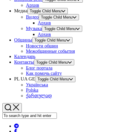
Архив
Медиа
Toggle Child Menu
Видео
Toggle Child Menu
Архив
Музыка
Toggle Child Menu
Архив
Общины
Toggle Child Menu
Новости общин
Межобщинные события
Календарь
Контакты
Toggle Child Menu
Блог портала
Как помочь сайту
PL UA GE
Toggle Child Menu
Українська
Polska
ქართულად