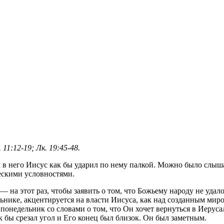
11:12-19; Лк. 19:45-48.
в него Иисус как бы ударил по нему палкой. Можно было слышат
ескими условностями.
 на этот раз, чтобы заявить о том, что Божьему народу не удал
ьнике, акцентируется на власти Иисуса, как над созданным миром
 понедельник со словами о том, что Он хочет вернуться в Иеруса
 бы срезал угол и Его конец был близок. Он был заметным.