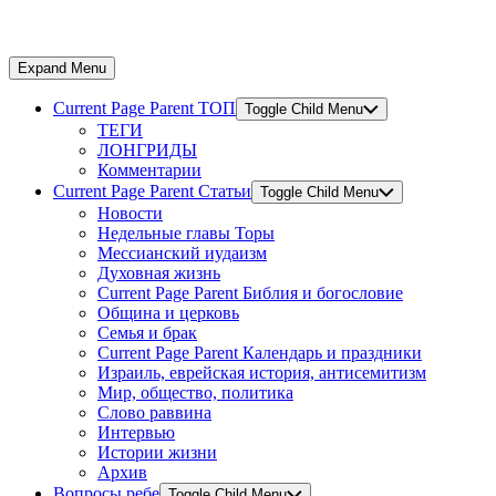
Expand Menu
Current Page Parent
ТОП
Toggle Child Menu
ТЕГИ
ЛОНГРИДЫ
Комментарии
Current Page Parent
Статьи
Toggle Child Menu
Новости
Недельные главы Торы
Мессианский иудаизм
Духовная жизнь
Current Page Parent
Библия и богословие
Община и церковь
Семья и брак
Current Page Parent
Календарь и праздники
Израиль, еврейская история, антисемитизм
Мир, общество, политика
Слово раввина
Интервью
Истории жизни
Архив
Вопросы ребе
Toggle Child Menu