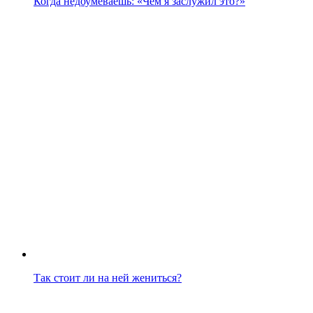
Когда недоумеваешь: «Чем я заслужил это?»
Так стоит ли на ней жениться?