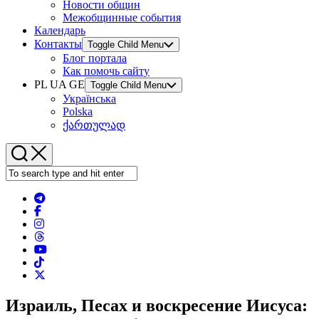
Новости общин
Межобщинные события
Календарь
Контакты
Toggle Child Menu
Блог портала
Как помочь сайту
PL UA GE
Toggle Child Menu
Українська
Polska
ქართულად
Израиль, Песах и воскресение Иисуса: