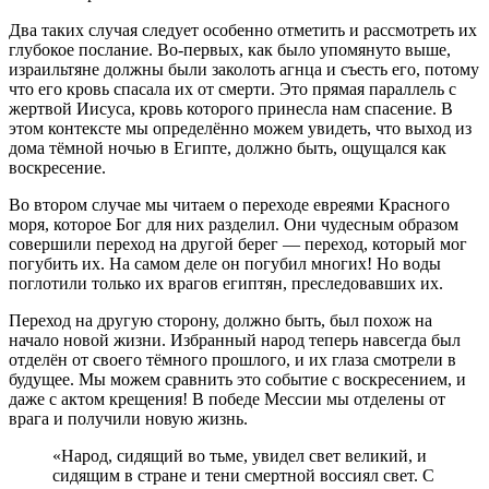
Два таких случая следует особенно отметить и рассмотреть их
глубокое послание. Во-первых, как было упомянуто выше,
израильтяне должны были заколоть агнца и съесть его, потому
что его кровь спасала их от смерти. Это прямая параллель с
жертвой Иисуса, кровь которого принесла нам спасение. В
этом контексте мы определённо можем увидеть, что выход из
дома тёмной ночью в Египте, должно быть, ощущался как
воскресение.
Во втором случае мы читаем о переходе евреями Красного
моря, которое Бог для них разделил. Они чудесным образом
совершили переход на другой берег — переход, который мог
погубить их. На самом деле он погубил многих! Но воды
поглотили только их врагов египтян, преследовавших их.
Переход на другую сторону, должно быть, был похож на
начало новой жизни. Избранный народ теперь навсегда был
отделён от своего тёмного прошлого, и их глаза смотрели в
будущее. Мы можем сравнить это событие с воскресением, и
даже с актом крещения! В победе Мессии мы отделены от
врага и получили новую жизнь.
«Народ, сидящий во тьме, увидел свет великий, и
сидящим в стране и тени смертной воссиял свет. С