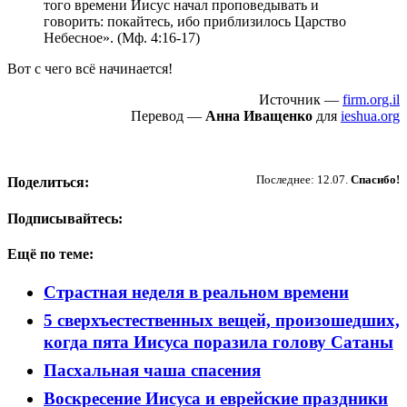
того времени Иисус начал проповедывать и
говорить: покайтесь, ибо приблизилось Царство
Небесное». (Мф. 4:16-17)
Вот с чего всё начинается!
Источник —
firm.org.il
Перевод —
Анна Иващенко
для
ieshua.org
Пожертвовать
Последнее: 12.07.
Спасибо!
Поделиться:
Подписывайтесь:
Ещё по теме:
Страстная неделя в реальном времени
5 сверхъестественных вещей, произошедших,
когда пята Иисуса поразила голову Сатаны
Пасхальная чаша спасения
Воскресение Иисуса и еврейские праздники