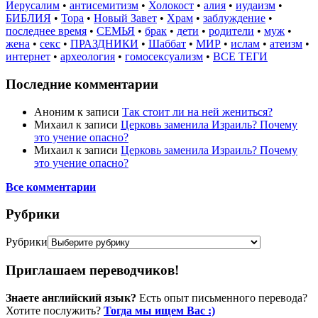
Иерусалим
•
антисемитизм
•
Холокост
•
алия
•
иудаизм
•
БИБЛИЯ
•
Тора
•
Новый Завет
•
Храм
•
заблуждение
•
последнее время
•
СЕМЬЯ
•
брак
•
дети
•
родители
•
муж
•
жена
•
секс
•
ПРАЗДНИКИ
•
Шаббат
•
МИР
•
ислам
•
атеизм
•
интернет
•
археология
•
гомосексуализм
•
ВСЕ ТЕГИ
Последние комментарии
Аноним
к записи
Так стоит ли на ней жениться?
Михаил
к записи
Церковь заменила Израиль? Почему
это учение опасно?
Михаил
к записи
Церковь заменила Израиль? Почему
это учение опасно?
Все комментарии
Рубрики
Рубрики
Приглашаем переводчиков!
Знаете английский язык?
Есть опыт письменного перевода?
Хотите послужить?
Тогда мы ищем Вас :)