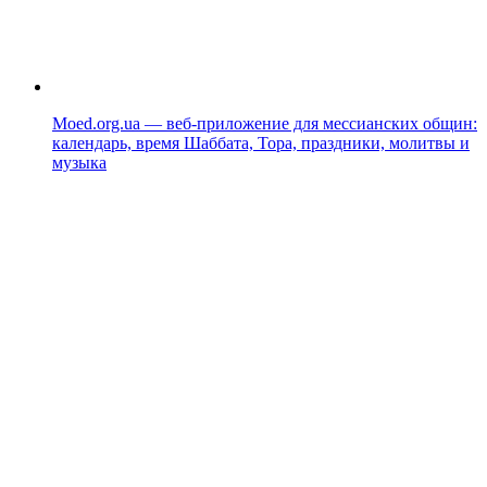
Moed.org.ua — веб-приложение для мессианских общин:
календарь, время Шаббата, Тора, праздники, молитвы и
музыка