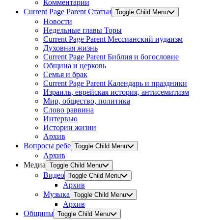
Комментарии
Current Page Parent
Статьи
Toggle Child Menu
Новости
Недельные главы Торы
Current Page Parent
Мессианский иудаизм
Духовная жизнь
Current Page Parent
Библия и богословие
Община и церковь
Семья и брак
Current Page Parent
Календарь и праздники
Израиль, еврейская история, антисемитизм
Мир, общество, политика
Слово раввина
Интервью
Истории жизни
Архив
Вопросы ребе
Toggle Child Menu
Архив
Медиа
Toggle Child Menu
Видео
Toggle Child Menu
Архив
Музыка
Toggle Child Menu
Архив
Общины
Toggle Child Menu