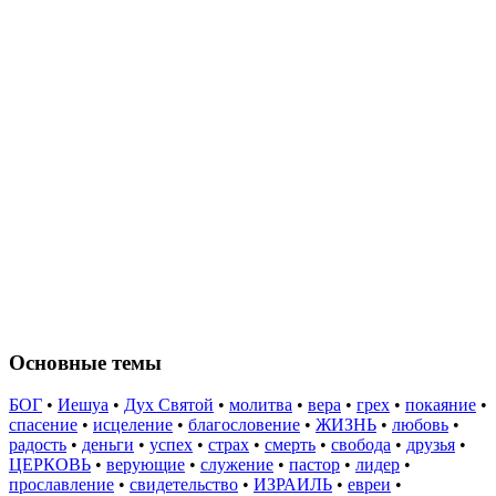
Основные темы
БОГ
•
Иешуа
•
Дух Святой
•
молитва
•
вера
•
грех
•
покаяние
•
спасение
•
исцеление
•
благословение
•
ЖИЗНЬ
•
любовь
•
радость
•
деньги
•
успех
•
страх
•
смерть
•
свобода
•
друзья
•
ЦЕРКОВЬ
•
верующие
•
служение
•
пастор
•
лидер
•
прославление
•
свидетельство
•
ИЗРАИЛЬ
•
евреи
•