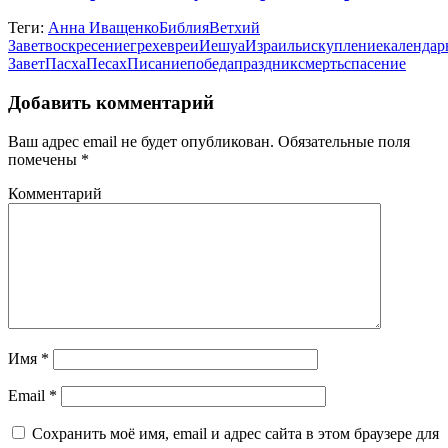
Теги:
Анна Иващенко
Библия
Ветхий
Завет
воскресение
грех
евреи
Иешуа
Израиль
искупление
календар
Завет
Пасха
Песах
Писание
победа
праздник
смерть
спасение
Добавить комментарий
Ваш адрес email не будет опубликован.
Обязательные поля
помечены
*
Комментарий
Имя
*
Email
*
Сохранить моё имя, email и адрес сайта в этом браузере для