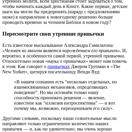
утренних молитв, всем христианам стоит задуматься о том,
чтобы начинать каждый день в Книге. Какие первые, детские
шаги вы могли бы предпринять (наряду с предложениями
ниже) в направлении к новогоднему решению больше
проводить времени за чтением Библии в новом году?
Пересмотрите свои утренние привычки
Есть известное высказывание Александра Гамильтона:
«Человек во многом является порождением его привычек»
. И,
вероятно, в особенности самой первой, утренней привычки.
Относительно новая «наука о привычках» может нам помочь
в этом. Как говорит о
привычках
Джером Групман в «The
New Yorker», цитируя писательницу Венди Вуд:
«В нашем сознании есть “несколько отдельных, но
взаимосвязанных механизмов, определяющих
поведение”. Но мы осознаём только нашу
способность принимать решения — явление,
известное как “иллюзия интроспективы” — и вот
почему мы, возможно, переоцениваем его силу».
Другими словами, поскольку наши сознательные мысли
направляют только ограниченное количество наших
привычек — и, как ни удивительно, мы очень хорошо