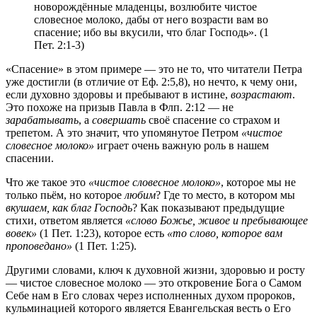
новорождённые младенцы, возлюбите чистое
словесное молоко, дабы от него возрасти вам во
спасение; ибо вы вкусили, что благ Господь». (1
Пет. 2:1-3)
«Спасение» в этом примере — это не то, что читатели Петра
уже достигли (в отличие от Еф. 2:5,8), но нечто, к чему они,
если духовно здоровы и пребывают в истине,
возрастают
.
Это похоже на призыв Павла в Флп. 2:12 — не
зарабатывать
, а
совершать
своё спасение со страхом и
трепетом. А это значит, что упомянутое Петром
«чистое
словесное молоко»
играет очень важную роль в нашем
спасении.
Что же такое это
«чистое словесное молоко»
, которое мы не
только пьём, но которое
любим
? Где то место, в котором мы
вкушаем, как благ Господь
? Как показывают предыдущие
стихи, ответом является
«слово Божье, живое и пребывающее
вовек»
(1 Пет. 1:23), которое есть
«то слово, которое вам
проповедано»
(1 Пет. 1:25).
Другими словами, ключ к духовной жизни, здоровью и росту
— чистое словесное молоко — это откровение Бога о Самом
Себе нам в Его словах через исполненных духом пророков,
кульминацией которого является Евангельская весть о Его