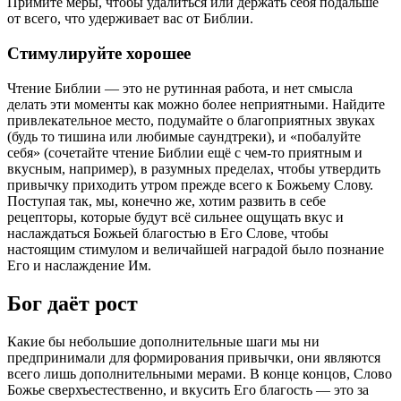
Примите меры, чтобы удалиться или держать себя подальше
от всего, что удерживает вас от Библии.
Стимулируйте хорошее
Чтение Библии — это не рутинная работа, и нет смысла
делать эти моменты как можно более неприятными. Найдите
привлекательное место, подумайте о благоприятных звуках
(будь то тишина или любимые саундтреки), и «побалуйте
себя» (сочетайте чтение Библии ещё с чем-то приятным и
вкусным, например), в разумных пределах, чтобы утвердить
привычку приходить утром прежде всего к Божьему Слову.
Поступая так, мы, конечно же, хотим развить в себе
рецепторы, которые будут всё сильнее ощущать вкус и
наслаждаться Божьей благостью в Его Слове, чтобы
настоящим стимулом и величайшей наградой было познание
Его и наслаждение Им.
Бог даёт рост
Какие бы небольшие дополнительные шаги мы ни
предпринимали для формирования привычки, они являются
всего лишь дополнительными мерами. В конце концов, Слово
Божье сверхъестественно, и вкусить Его благость — это за