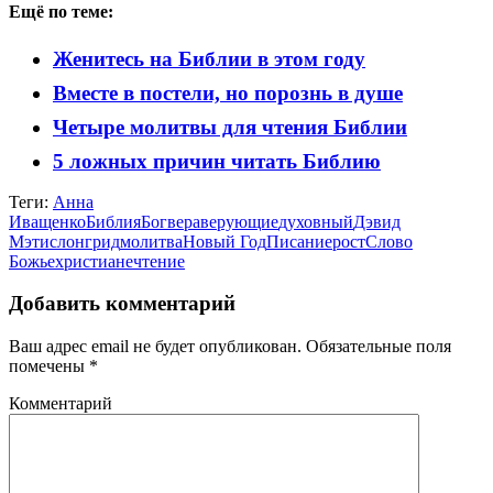
Ещё по теме:
Женитесь на Библии в этом году
Вместе в постели, но порознь в душе
Четыре молитвы для чтения Библии
5 ложных причин читать Библию
Теги:
Анна
Иващенко
Библия
Бог
вера
верующие
духовный
Дэвид
Мэтис
лонгрид
молитва
Новый Год
Писание
рост
Слово
Божье
христиане
чтение
Добавить комментарий
Ваш адрес email не будет опубликован.
Обязательные поля
помечены
*
Комментарий