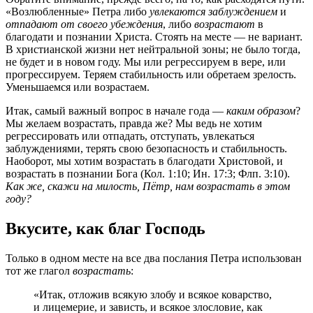
«Возлюбленные» Петра либо
увлекаются заблуждением
и
отпадают от своего убеждения
, либо
возрастают
в
благодати и познании Христа. Стоять на месте — не вариант.
В христианской жизни нет нейтральной зоны; не было тогда,
не будет и в новом году. Мы или регрессируем в вере, или
прогрессируем. Теряем стабильность или обретаем зрелость.
Уменьшаемся или возрастаем.
Итак, самый важный вопрос в начале года —
каким образом
?
Мы желаем возрастать, правда же? Мы ведь не хотим
регрессировать или отпадать, отступать, увлекаться
заблуждениями, терять свою безопасность и стабильность.
Наоборот, мы хотим возрастать в благодати Христовой, и
возрастать в познании Бога (Кол. 1:10; Ин. 17:3; Флп. 3:10).
Как же, скажи на милость, Пётр, нам возрастать в этом
году?
Вкусите, как благ Господь
Только в одном месте на все два послания Петра использован
тот же глагол
возрастать
:
«Итак, отложив всякую злобу и всякое коварство,
и лицемерие, и зависть, и всякое злословие, как