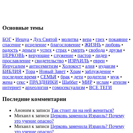
Основные темы
БОГ
•
Иешуа
•
Дух Святой
•
молитва
•
вера
•
грех
•
покаяние
•
спасение
•
исцеление
•
благословение
•
ЖИЗНЬ
•
любовь
•
радость
•
деньги
•
успех
•
страх
•
смерть
•
свобода
•
друзья
•
ЦЕРКОВЬ
•
верующие
•
служение
•
пастор
•
лидер
•
прославление
•
свидетельство
•
ИЗРАИЛЬ
•
евреи
•
Иерусалим
•
антисемитизм
•
Холокост
•
алия
•
иудаизм
•
БИБЛИЯ
•
Тора
•
Новый Завет
•
Храм
•
заблуждение
•
последнее время
•
СЕМЬЯ
•
брак
•
дети
•
родители
•
муж
•
жена
•
секс
•
ПРАЗДНИКИ
•
Шаббат
•
МИР
•
ислам
•
атеизм
•
интернет
•
археология
•
гомосексуализм
•
ВСЕ ТЕГИ
Последние комментарии
Аноним
к записи
Так стоит ли на ней жениться?
Михаил
к записи
Церковь заменила Израиль? Почему
это учение опасно?
Михаил
к записи
Церковь заменила Израиль? Почему
это учение опасно?