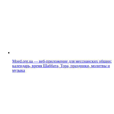
Moed.org.ua — веб-приложение для мессианских общин:
календарь, время Шаббата, Тора, праздники, молитвы и
музыка