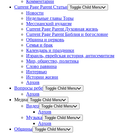
Комментарии
Current Page Parent
Статьи
Toggle Child Menu
Новости
Недельные главы Торы
Мессианский иудаизм
Current Page Parent
Духовная жизнь
Current Page Parent
Библия и богословие
Община и церковь
Семья и брак
Календарь и праздники
Израиль, еврейская история, антисемитизм
Мир, общество, политика
Слово раввина
Интервью
Истории жизни
Архив
Вопросы ребе
Toggle Child Menu
Архив
Медиа
Toggle Child Menu
Видео
Toggle Child Menu
Архив
Музыка
Toggle Child Menu
Архив
Общины
Toggle Child Menu