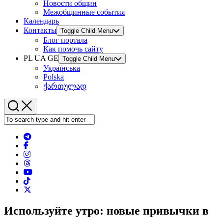
Новости общин
Межобщинные события
Календарь
Контакты
Toggle Child Menu
Блог портала
Как помочь сайту
PL UA GE
Toggle Child Menu
Українська
Polska
ქართულად
Используйте утро: новые привычки в