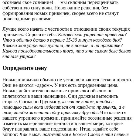
осознаём своё сознание! — мы склонны переоценивать
собственную силу воли. Новогодние решения, без
формирования новых привычек, скорее всего не станут
новогодними реалиями.
Лучше всего начать с честности в отношении своих текущих
привычек. Спросите себя:
Каковы мои утренние привычки?
Что я обычно делаю в первые 15-30 минут каждого дня?
Какова моя утренняя рутина, не в идеале, а на практике?
Какова последовательность того, что я на самом деле делаю
вначале утром?
Определите цену
Новые привычки обычно не устанавливаются легко и просто.
Они не даются «даром». У них есть определенная цена.
Новые, действительно важные привычки обычно не
вплетаются в ваши нынешние. Они должны вытеснить
старые. Согласно Групману,
«ключ не в том, чтобы с
помощью силы воли избавиться от какой-то привычки, а в
том, чтобы заменить одну привычку другой»
. Что касается
вашего утреннего времени, принимайте осознанные решения
изменить материальные ценности в вашем мире, которые
будут направлять ваше подсознание. Итак, задайте себе
вопрос:
Как я могу погрузиться в Божье Слово в эти первые