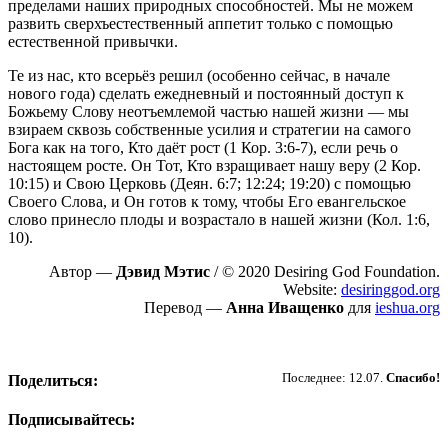
пределами наших природных способностей. Мы не можем
развить сверхъестественный аппетит только с помощью
естественной привычки.
Те из нас, кто всерьёз решил (особенно сейчас, в начале
нового года) сделать ежедневный и постоянный доступ к
Божьему Слову неотъемлемой частью нашей жизни — мы
взираем сквозь собственные усилия и стратегии на самого
Бога как на того, Кто даёт рост (1 Кор. 3:6-7), если речь о
настоящем росте. Он Тот, Кто взращивает нашу веру (2 Кор.
10:15) и Свою Церковь (Деян. 6:7; 12:24; 19:20) с помощью
Своего Слова, и Он готов к тому, чтобы Его евангельское
слово принесло плоды и возрастало в нашей жизни (Кол. 1:6,
10).
Автор —
Дэвид Мэтис
/ © 2020 Desiring God Foundation.
Website:
desiringgod.org
Перевод —
Анна Иващенко
для
ieshua.org
Пожертвовать
Последнее: 12.07.
Спасибо!
Поделиться:
Подписывайтесь: