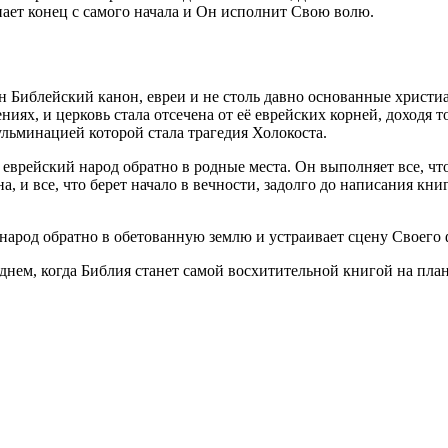
нает конец с самого начала и Он исполнит Свою волю.
ен Библейский канон, евреи и не столь давно основанные христ
ниях, и церковь стала отсечена от её еврейских корней, доходя 
ульминацией которой стала трагедия Холокоста.
еврейский народ обратно в родные места. Он выполняет все, чт
, и все, что берет начало в вечности, задолго до написания кни
арод обратно в обетованную землю и устраивает сцену Своего 
 днем, когда Библия станет самой восхитительной книгой на плане