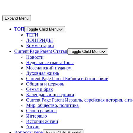
Expand Menu
ТОП
Toggle Child Menu
ТЕГИ
ЛОНГРИДЫ
Комментарии
Current Page Parent
Статьи
Toggle Child Menu
Новости
Недельные главы Торы
Мессианский иудаизм
Духовная жизнь
Current Page Parent
Библия и богословие
Община и церковь
Семья и брак
Календарь и праздники
Current Page Parent
Израиль, еврейская история, ан
Мир, общество, политика
Слово раввина
Интервью
Истории жизни
Архив
Вопросы ребе
Toggle Child Menu