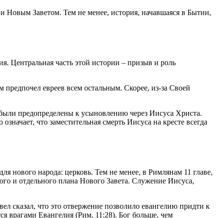
 Новым Заветом. Тем не менее, история, начавшаяся в Бытии,
я. Центральная часть этой истории – призыв и роль
м предпочел евреев всем остальным. Скорее, из-за Своей
ы были предопределены к усыновлению через Иисуса Христа.
 означает, что заместительная смерть Иисуса на кресте всегда
ля нового народа: церковь. Тем не менее, в Римлянам 11 главе,
хого и отдельного плана Нового Завета. Служение Иисуса,
вел сказал, что это отвержение позволило евангелию придти к
я врагами Евангелия (Рим. 11:28). Бог больше, чем