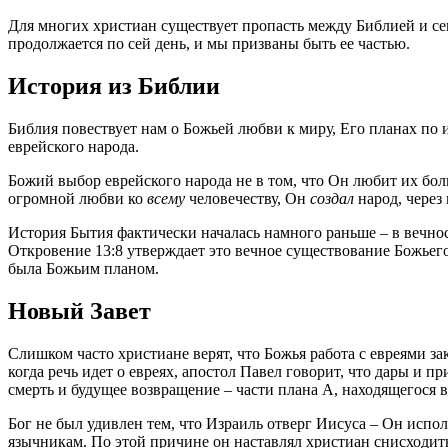
Д
ля многих христиан существует пропасть между Библией и се
продолжается по сей день, и мы призваны быть ее частью.
История из Библии
Библия повествует нам о Божьей любви к миру, Его планах по 
еврейского народа.
Божий выбор еврейского народа не в том, что Он любит их бол
огромной любви ко
всему
человечеству, Он
создал
народ, через
История Бытия фактически началась намного раньше – в вечнос
Откровение 13:8 утверждает это вечное существование Божьего 
была Божьим планом.
Новый Завет
Слишком часто христиане верят, что Божья работа с евреями за
когда речь идет о евреях, апостол Павел говорит, что дары и 
смерть и будущее возвращение – части плана А, находящегося в
Бог не был удивлен тем, что Израиль отверг Иисуса – Он испо
язычникам. По этой причине он наставлял христиан снисходить 