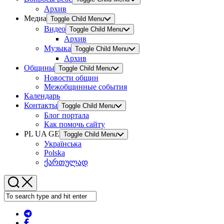
Архив
Медиа
Toggle Child Menu
Видео
Toggle Child Menu
Архив
Музыка
Toggle Child Menu
Архив
Общины
Toggle Child Menu
Новости общин
Межобщинные события
Календарь
Контакты
Toggle Child Menu
Блог портала
Как помочь сайту
PL UA GE
Toggle Child Menu
Українська
Polska
ქართულად