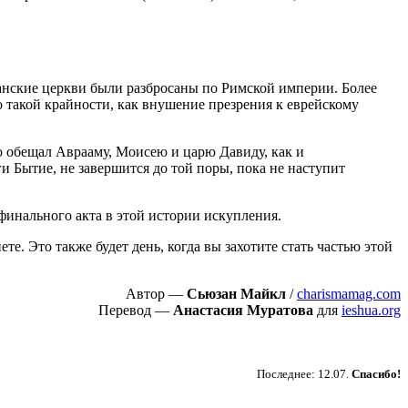
ианские церкви были разбросаны по Римской империи. Более
то такой крайности, как внушение презрения к еврейскому
о обещал Аврааму, Моисею и царю Давиду, как и
ги Бытие, не завершится до той поры, пока не наступит
финального акта в этой истории искупления.
те. Это также будет день, когда вы захотите стать частью этой
Автор —
Сьюзан Майкл
/
charismamag.com
Перевод —
Анастасия Муратова
для
ieshua.org
Пожертвовать
Последнее: 12.07.
Спасибо!