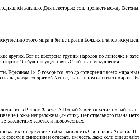
годняшней жизнью. Для некоторых есть пропасть между Ветхим и
искуплению этого мира и битве против Божьих планов искуплени
ьше других. Бог не выстроил группы народов по линеечке и зате
 которого Он будет осуществлять Свой план искупления.
ти. Ефесянам 1:4-5 говорится, что до сотворения всего мира м
плана, когда говорит об Агнце, «закланном от начала мира». Это
кончилась в Ветхом Завете. А Новый Завет запустил новый план д
призвание Божье непреложны (29 стих). Нет отдельного плана Вет
 ветхозаветных заветах и пророчествах.
льзовал их отвержение, чтобы выполнить Свой план. Апостол Па
к евреям в смирении и отдавать им честь, даже если они являютс