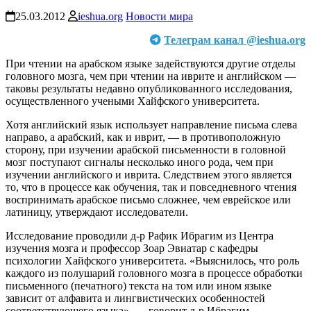
25.03.2012
ieshua.org
Новости мира
Телеграм канал @ieshua.org
При чтении на арабском языке задействуются другие отделы
головного мозга, чем при чтении на иврите и английском —
таковы результаты недавно опубликованного исследования,
осуществленного учеными Хайфского университета.
Хотя английский язык использует направление письма слева
направо, а арабский, как и иврит, — в противоположную
сторону, при изучении арабской письменности в головной
мозг поступают сигналы несколько иного рода, чем при
изучении английского и иврита. Следствием этого является
то, что в процессе как обучения, так и повседневного чтения
воспринимать арабское письмо сложнее, чем еврейское или
латиницу, утверждают исследователи.
Исследование проводили д-р Рафик Ибрагим из Центра
изучения мозга и профессор Зоар Эвиатар с кафедры
психологии Хайфского университета. «Выяснилось, что роль
каждого из полушарий головного мозга в процессе обработки
письменного (печатного) текста на том или ином языке
зависит от алфавита и лингвистических особенностей
соответствующего языка», — говорит д-р Ибрагим.