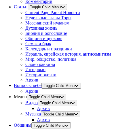
Комментарии
Статьи
Toggle Child Menu
Current Page Parent
Новости
Недельные главы Торы
Мессианский иудаизм
Духовная жизнь
Библия и богословие
Община и церковь
Семья и брак
Календарь и праздники
Израиль, еврейская история, антисемитизм
Мир, общество, политика
Слово раввина
Интервью
Истории жизни
Архив
Вопросы ребе
Toggle Child Menu
Архив
Медиа
Toggle Child Menu
Видео
Toggle Child Menu
Архив
Музыка
Toggle Child Menu
Архив
Общины
Toggle Child Menu