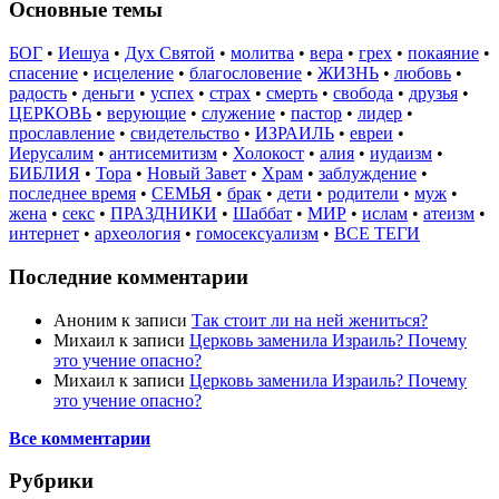
Основные темы
БОГ
•
Иешуа
•
Дух Святой
•
молитва
•
вера
•
грех
•
покаяние
•
спасение
•
исцеление
•
благословение
•
ЖИЗНЬ
•
любовь
•
радость
•
деньги
•
успех
•
страх
•
смерть
•
свобода
•
друзья
•
ЦЕРКОВЬ
•
верующие
•
служение
•
пастор
•
лидер
•
прославление
•
свидетельство
•
ИЗРАИЛЬ
•
евреи
•
Иерусалим
•
антисемитизм
•
Холокост
•
алия
•
иудаизм
•
БИБЛИЯ
•
Тора
•
Новый Завет
•
Храм
•
заблуждение
•
последнее время
•
СЕМЬЯ
•
брак
•
дети
•
родители
•
муж
•
жена
•
секс
•
ПРАЗДНИКИ
•
Шаббат
•
МИР
•
ислам
•
атеизм
•
интернет
•
археология
•
гомосексуализм
•
ВСЕ ТЕГИ
Последние комментарии
Аноним
к записи
Так стоит ли на ней жениться?
Михаил
к записи
Церковь заменила Израиль? Почему
это учение опасно?
Михаил
к записи
Церковь заменила Израиль? Почему
это учение опасно?
Все комментарии
Рубрики