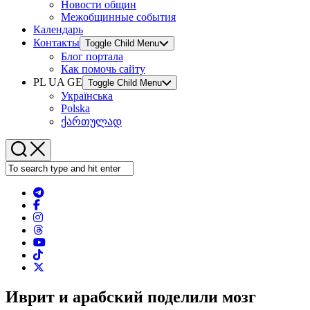
Новости общин
Межобщинные события
Календарь
Контакты
Toggle Child Menu
Блог портала
Как помочь сайту
PL UA GE
Toggle Child Menu
Українська
Polska
ქართულად
Иврит и арабский поделили мозг