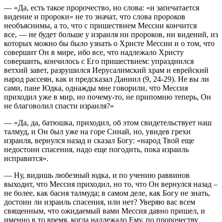
— «Да, есть такое пророчество, но слова: «и запечатается
видение и пророки» не то значат, что слова пророков
необъяснимы, а то, что с пришествием Мессии кончится
все, — не будет больше у израиля ни пророков, ни видений, из
которых можно бы было узнать о Христе Мессии и о том, что
совершит Он в мире, ибо все, что надлежало Христу
совершить, кончилось с Его пришествием: упразднился
ветхий завет, разрушился Иерусалимский храм и еврейский
народ рассеян, как и предсказал Даниил (9, 24-29). Не вы ли
сами, пане Юдка, однажды мне говорили, что Мессия
приходил уже в мир, но почему-то, не припомню теперь, Он
не благоволил спасти израиля?»
— «Да, да, батюшка, приходил, об этом свидетельствует наш
талмуд, и Он был уже на горе Синай, но, увидев грехи
израиля, вернулся назад и сказал Богу: «народ Твой еще
недостоин спасения, надо еще погодить, пока израиль
исправится».
— Ну, видишь любезный юдка, и по учению раввинов
выходит, что Мессия приходил, но то, что Он вернулся назад –
не более, как басня талмуда; в самом деле, как Богу не знать,
достоин ли израиль спасения, или нет? Уверяю вас всем
священным, что ожидаемый вами Мессия давно пришел, и
именно в то время, когда надлежало Ему, по пророчеству