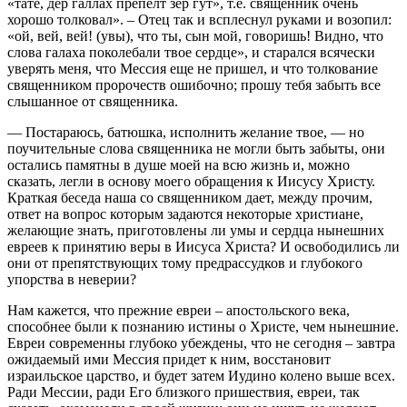
«тате, дер галлах препелт зер гут», т.е. священник очень
хорошо толковал». – Отец так и всплеснул руками и возопил:
«ой, вей, вей! (увы), что ты, сын мой, говоришь! Видно, что
слова галаха поколебали твое сердце», и старался всячески
уверять меня, что Мессия еще не пришел, и что толкование
священником пророчеств ошибочно; прошу тебя забыть все
слышанное от священника.
— Постараюсь, батюшка, исполнить желание твое, — но
поучительные слова священника не могли быть забыты, они
остались памятны в душе моей на всю жизнь и, можно
сказать, легли в основу моего обращения к Иисусу Христу.
Краткая беседа наша со священником дает, между прочим,
ответ на вопрос которым задаются некоторые христиане,
желающие знать, приготовлены ли умы и сердца нынешних
евреев к принятию веры в Иисуса Христа? И освободились ли
они от препятствующих тому предрассудков и глубокого
упорства в неверии?
Нам кажется, что прежние евреи – апостольского века,
способнее были к познанию истины о Христе, чем нынешние.
Евреи современны глубоко убеждены, что не сегодня – завтра
ожидаемый ими Мессия придет к ним, восстановит
израильское царство, и будет затем Иудино колено выше всех.
Ради Мессии, ради Его близкого пришествия, евреи, так