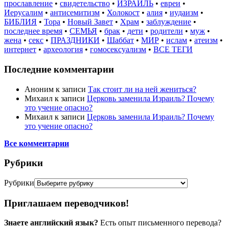
прославление
•
свидетельство
•
ИЗРАИЛЬ
•
евреи
•
Иерусалим
•
антисемитизм
•
Холокост
•
алия
•
иудаизм
•
БИБЛИЯ
•
Тора
•
Новый Завет
•
Храм
•
заблуждение
•
последнее время
•
СЕМЬЯ
•
брак
•
дети
•
родители
•
муж
•
жена
•
секс
•
ПРАЗДНИКИ
•
Шаббат
•
МИР
•
ислам
•
атеизм
•
интернет
•
археология
•
гомосексуализм
•
ВСЕ ТЕГИ
Последние комментарии
Аноним
к записи
Так стоит ли на ней жениться?
Михаил
к записи
Церковь заменила Израиль? Почему
это учение опасно?
Михаил
к записи
Церковь заменила Израиль? Почему
это учение опасно?
Все комментарии
Рубрики
Рубрики
Приглашаем переводчиков!
Знаете английский язык?
Есть опыт письменного перевода?