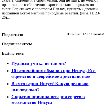
сказать, окаменели в своей жизни; они не ищут, не желают
нравственного сближения с христианскими народам; но
силен Бог, скажем с апостолом Павлом, привить к древней
избранной Богом маслине природные ее ветви. (Рим. 11, 23-
26)...
Пожертвовать
Последнее: 12.07.
Спасибо!
Поделиться:
Подписывайтесь:
Ещё по теме:
Иудаизм учит... не так ли?
10 величайших обманов про Иешуа, Его
еврейство и «еврейское христианство»
Во что верил Иисус? Какую религию
исповедовал?
Скрытая причина неверия евреев в
мессианство Иисуса