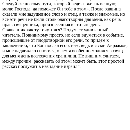
Следуй же по тому пути, который ведет в жизнь вечную;
молю Господа, да поможет Он тебе в этом». После раввина
сказали мне задушевное слово и отец, а также и знакомые, но
все эти речи не были столь благотворны для меня, как речь
прав. священника, произнесенная в этот же день. –
Священник как тут очутился? Подумает удивленный
читатель. Повидимому просто, но если вдуматься в событие,
происшедшее от плодотворной его речи, то придем к
заключению, что Бог послал его к нам; ведь и я сын Авраамов,
и мне надлежало спастися, о чем я особенно молился в свящ.
для меня день возложения хранилищ. Не лишним считаем,
между прочим, рассказать об этом; может быть, этот простой
рассказ послужит в назидание израиля.