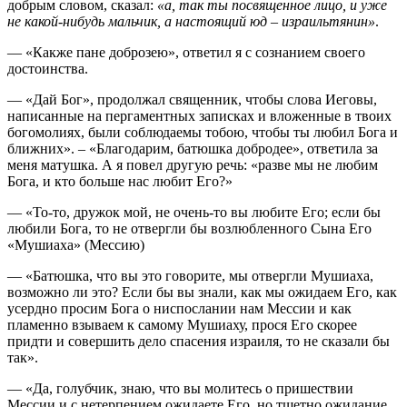
добрым словом, сказал:
«а, так ты посвященное лицо, и уже
не какой-нибудь мальчик, а настоящий юд – израильтянин»
.
— «Какже пане доброзею», ответил я с сознанием своего
достоинства.
— «Дай Бог», продолжал священник, чтобы слова Иеговы,
написанные на пергаментных записках и вложенные в твоих
богомолиях, были соблюдаемы тобою, чтобы ты любил Бога и
ближних». – «Благодарим, батюшка добродее», ответила за
меня матушка. А я повел другую речь: «разве мы не любим
Бога, и кто больше нас любит Его?»
— «То-то, дружок мой, не очень-то вы любите Его; если бы
любили Бога, то не отвергли бы возлюбленного Сына Его
«Мушиаха» (Мессию)
— «Батюшка, что вы это говорите, мы отвергли Мушиаха,
возможно ли это? Если бы вы знали, как мы ожидаем Его, как
усердно просим Бога о ниспослании нам Мессии и как
пламенно взываем к самому Мушиаху, прося Его скорее
придти и совершить дело спасения израиля, то не сказали бы
так».
— «Да, голубчик, знаю, что вы молитесь о пришествии
Мессии и с нетерпением ожидаете Его, но тщетно ожидание