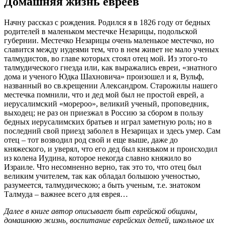
Домашняя жизнь евреев
Н
ачну рассказ с рождения. Родился я в 1826 году от бедных
родителей в маленьком местечке Незарицы, подольской
губернии. Местечко Незарицы очень маленькое местечко, но
славится между иудеями тем, что в нем живет не мало ученых
талмудистов, во главе которых стоял отец мой. Из этого-то
талмудического гнезда или, как выражались евреи, «знатного
дома и ученого Юдка Шахновича» произошел и я, Вульф,
названный во св.крещении Александром. Старожилы нашего
местечка помнили, что и дед мой был не простой еврей, а
иерусалимский «морероо», великий ученый, проповедник,
выходец; не раз он приезжал в Россию за сбором в пользу
бедных иерусалимских братьев и играл заметную роль; но в
последний свой приезд заболел в Незарицах и здесь умер. Сам
отец – тот возводил род свой и еще выше, даже до
княжеского, и уверял, что его дед был князьком и происходил
из колена Иудина, которое некогда славно княжило во
Израиле. Что несомненно верно, так это то, что отец был
великим учителем, так как обладал большою ученостью,
разумеется, талмудическою; а быть ученым, т.е. знатоком
Талмуда – важнее всего для еврея…
Далее в книге автор описывает быт еврейской общины,
домашнюю жизнь, воспитание еврейских детей, школьное их