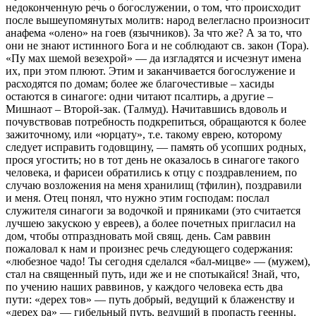
недоконченную речь о богослужении, о том, что происходит
после вышеупомянутых молитв: народ велегласно произносит
анафема «олено» на гоев (язычников). За что же? А за то, что
они не знают истинного Бога и не соблюдают св. закон (Тора).
«Пу мах шемой везехрой» — да изгладятся и исчезнут имена
их, при этом плюют. Этим и заканчивается богослужение и
расходятся по домам; более же благочестивые – хасиды
остаются в синагоге: одни читают псалтирь, а другие –
Мишнаот – Второй-зак. (Талмуд). Начитавшись вдоволь и
почувствовав потребность подкрепиться, обращаются к более
зажиточному, или «юрцату», т.е. такому еврею, которому
следует исправить годовщину, — память об усопших родных,
прося угостить; но в тот день не оказалось в синагоге такого
человека, и фарисеи обратились к отцу с поздравлением, по
случаю возложения на меня хранилищ (тфилин), поздравили
и меня. Отец понял, что нужно этим господам: послал
служителя синагоги за водочкой и пряниками (это считается
лучшею закускою у евреев), а более почетных пригласил на
дом, чтобы отпраздновать мой свящ. день. Сам раввин
пожаловал к нам и произнес речь следующего содержания:
«любезное чадо! Ты сегодня сделался «бал-мицве» — (мужем),
стал на священный путь, иди же и не спотыкайся! Знай, что,
по учению наших раввинов, у каждого человека есть два
пути: «дерех тов» — путь добрый, ведущий к блаженству и
«дерех ра» — гибельный путь, ведущий в пропасть геенны.