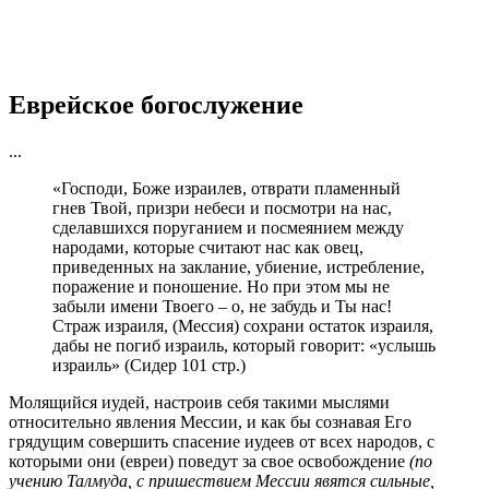
Еврейское богослужение
...
«Господи, Боже израилев, отврати пламенный
гнев Твой, призри небеси и посмотри на нас,
сделавшихся поруганием и посмеянием между
народами, которые считают нас как овец,
приведенных на заклание, убиение, истребление,
поражение и поношение. Но при этом мы не
забыли имени Твоего – о, не забудь и Ты нас!
Страж израиля, (Мессия) сохрани остаток израиля,
дабы не погиб израиль, который говорит: «услышь
израиль» (Сидер 101 стр.)
М
олящийся иудей, настроив себя такими мыслями
относительно явления Мессии, и как бы сознавая Его
грядущим совершить спасение иудеев от всех народов, с
которыми они (евреи) поведут за свое освобождение
(по
учению Талмуда, с пришествием Мессии явятся сильные,