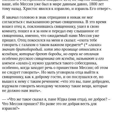
ваше, ибо Мессия уже был в мире давным давно, 1800 лет
тому назад. Христос явился к израилю, и израиль Его отверг».
Я закачал головою в знак отрицания и никак не мог
согласиться с высказанною речью священника. В это время
вошел отец и, поклонившись священнику, ушел в свою
комнату, пошел и я за ним и передал ему слышанное от
священника, именно, что ожидаемый нами Мессия уже
пришел. Отец покосился на меня и сказал: «охота тебе
говорить с галахом о таком важном предмете* (
* «галах»
значит бритобородый. хотя это прозвище относится к
ксендзам, которые бреют бороды, но евреи не отличая
особенно русского священника от ксендза, называют и его
именем «галах»
); нужно удаляться такого собеседника,
особенно, когда заходит речь о пришествии Мессии; об этом
не следует говорить». Но мать уговорила отца выйти к
священнику, как к доброму гостю, и он послушался ее, но
вышел к нему с таким речением: «что это вы, пане добродею,
вздумали говорить молодому человеку такие вещи, которые
не должно нам знать».
— «Что же такое сказал я, пане Юдка (имя отца), не доброе? –
Что Мессия пришел? Но разве это не добрая весть для
израиля?»