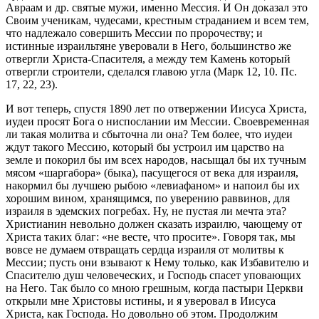
Авраам и др. святые мужи, именно Мессия. И Он доказал это
Своим ученикам, чудесами, крестным страданием и всем тем,
что надлежало совершить Мессии по пророчеству; и
истинные израильтяне уверовали в Него, большинство же
отвергли Христа-Спасителя, а между тем Камень который
отвергли строители, сделался главою угла (Марк 12, 10. Пс.
17, 22, 23).
И вот теперь, спустя 1890 лет по отвержении Иисуса Христа,
иудеи просят Бога о ниспослании им Мессии. Своевременная
ли такая молитва и сбыточна ли она? Тем более, что иудеи
ждут такого Мессию, который бы устроил им царство на
земле и покорил бы им всех народов, насыщал бы их тучным
мясом «шаргабора» (быка), пасущегося от века для израиля,
накормил бы лучшею рыбою «левиафаном» и напоил бы их
хорошим вином, хранящимся, по уверению раввинов, для
израиля в эдемских погребах. Ну, не пустая ли мечта эта?
Христианин невольно должен сказать израилю, чающему от
Христа таких благ: «не весте, что просите». Говоря так, мы
вовсе не думаем отвращать сердца израиля от молитвы к
Мессии; пусть они взывают к Нему только, как Избавителю и
Спасителю душ человеческих, и Господь спасет уповающих
на Него. Так было со мною грешным, когда пастыри Церкви
открыли мне Христовы истины, и я уверовал в Иисуса
Христа, как Господа. Но довольно об этом. Продолжим