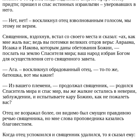
придти; пришел и спас истинных израильтян – уверовавших в
него.
— Нет, нет! – воскликнул отец взволнованным голосом, мы
этому не верим.
Священник, вздохнув, встал со своего места и сказал: «ах, как
мне жаль вас; ведь вы потомки великих отцов веры: Авраама,
Исаака и Иакова, которым даны обетования Божии, —
послать на землю Спасителя мира; ваш народ избран Богом
для осуществления сего священного завета.
— Ага. – воскликнул обрадованный отец, — то-то же,
батюшка, вот мы какие!
— Из вашего племени, — продолжал священник, — родился
Спаситель мира и спас мир, вы же жалкие остались в неверии,
заблуждении, и испытываете кару Божию, как не пожалеть
вас?
Отец не возражал более, он видимо был смущен правдивою
речью священника, но мне слова проповедника казались
благовестием.
Когда отец успокоился и священник удалился, то я сказал ему: