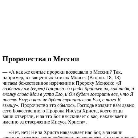
Пророчества о Мессии
— «А как же святые пророки возвещали о Мессии? Так,
например, в священных книгах Моисея (Второз. 18, 18)
читаем божественное изречение к Пророку Моисею: «
Я
воздвигну им (еврея) Пророка из среды братьев их, как тебя, и
вложу слова Мои в уста Его, и Он будет говорить все, что Я
повелю Ему; а кто не будет слушать слов Его, с того Я
взыщу
». Пророчество это сбылось, Господь воздвиг вам давно
сего Божественного Пророка Иисуса Христа, коего отцы
ваши отвергли, и за это Бог взыскивает с вас, наказывает и
именно за отвержение Иисуса Христа».
— «Нет, нет! Не за Христа наказывает нас Бог, а за наши
грехи: вы что тут, пане добродею, не говорите, а мы не можем