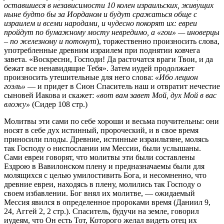
оставшиеся в независимости 10 колен израильских, живущих
ныне будто бы за Иорданом и будут сражаться обще с
израилем и всеми народами, и чудесно покорят их: евреи
пройдут по бумажному мосту невредимо, а «гои» — иноверцы
– по железному и потонут
), торжественно произносить слова,
употребленные древним израилем при поднятии ковчега
завета. «Воскресни, Господи! Да расточатся враги Твои, и да
бежат все ненавидящие Тебя». Затем иудей продолжает
произносить утешительные для него слова:
«Ибо лецион
гоэль»
— и придет в Сион Спаситель наш и отвратит нечестие
сыновей Иакова и скажет:
«вот вам завет Мой, дух Мой в вас
вложу»
(Сидер 108 стр.)
Молитвы эти сами по себе хороши и весьма поучительны: они
носят в себе дух истинный, пророческий, и в свое время
приносили плоды. Древние, истинные израильтяне, молясь
так Господу о ниспослании им Мессии, были услышаны.
Сами евреи говорят, что молитвы эти были составлены
Ездрою в Вавилонском плену и предназначаемы были для
молящихся с целью умилостивить Бога, и несомненно, что
древние евреи, находясь в плену, молились так Господу о
своем избавлении. Бог внял их молитве, — ожидаемый
Мессия явился в определенное пророками время (Даниил 9,
24, Аггей 2, 2 стр.). Спаситель, будучи на земле, говорил
иудеям, что Он есть Тот, Которого желал видеть отец их