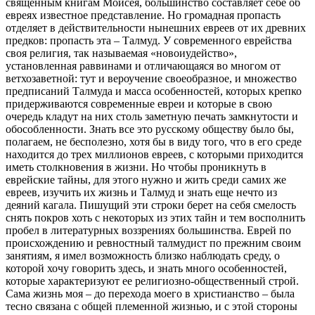
священным книгам Моисея, большинство составляет себе об
евреях известное представление. Но громадная пропасть
отделяет в действительности нынешних евреев от их древних
предков: пропасть эта – Талмуд. У современного еврейства
своя религия, так называемая «новоиудейство»,
установленная раввинами и отличающаяся во многом от
ветхозаветной: тут и вероучение своеобразное, и множество
предписаний Талмуда и масса особенностей, которых крепко
придерживаются современные евреи и которые в свою
очередь кладут на них столь заметную печать замкнутости и
обособленности. Знать все это русскому обществу было бы,
полагаем, не бесполезно, хотя бы в виду того, что в его среде
находится до трех миллионов евреев, с которыми приходится
иметь столкновения в жизни. Но чтобы проникнуть в
еврейские тайны, для этого нужно и жить среди самих же
евреев, изучить их жизнь и Талмуд и знать еще нечто из
деяний кагала. Пишущий эти строки берет на себя смелость
снять покров хоть с некоторых из этих тайн и тем восполнить
пробел в литературных воззрениях большинства. Еврей по
происхождению и ревностный талмудист по прежним своим
занятиям, я имел возможность близко наблюдать среду, о
которой хочу говорить здесь, и знать много особенностей,
которые характеризуют ее религиозно-общественный строй.
Сама жизнь моя – до перехода моего в христианство – была
тесно связана с общей племенной жизнью, и с этой стороны