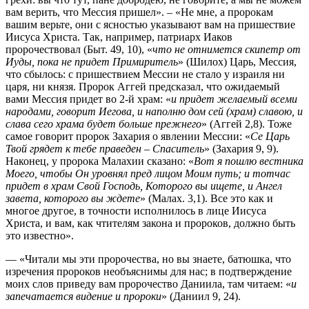
вам верить, что Мессия пришел». – «Не мне, а пророкам
вашим верьте, они с ясностью указывают вам на пришествие
Иисуса Христа. Так, например, патриарх Иаков
пророчествовал (Быт. 49, 10), «
что не отнимется скипетр от
Иуды, пока не придет Примиритель
» (Шилох) Царь, Мессия,
что сбылось: с пришествием Мессии не стало у израиля ни
царя, ни князя. Пророк Аггей предсказал, что ожидаемый
вами Мессия придет во 2-й храм: «
и придет желаемый всеми
народами, говорит Иегова, и наполню дом сей (храм) славою, и
слава сего храма будет больше прежнего
» (Аггей 2,8). Тоже
самое говорит пророк Захария о явлении Мессии: «
Се Царь
Твой грядет к тебе праведен – Спаситель
» (Захария 9, 9).
Наконец, у пророка Малахии сказано: «
Вот я пошлю вестника
Моего, чтобы Он уровнял пред лицом Моим путь; и тотчас
придет в храм Свой Господь, Которого вы ищете, и Ангел
завета, которого вы ждете
» (Малах. 3,1). Все это как и
многое другое, в точности исполнилось в лице Иисуса
Христа, и вам, как чтителям закона и пророков, должно быть
это известно».
— «Читали мы эти пророчества, но вы знаете, батюшка, что
изречения пророков необъяснимы для нас; в подтверждение
моих слов приведу вам пророчество Даниила, там читаем: «
и
запечатается видение и пророки
» (Даниил 9, 24).