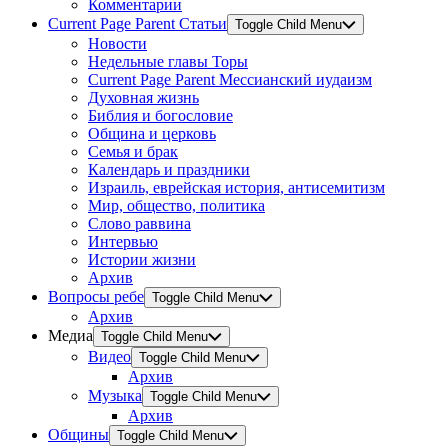
Комментарии
Current Page Parent
Статьи
Toggle Child Menu
Новости
Недельные главы Торы
Current Page Parent
Мессианский иудаизм
Духовная жизнь
Библия и богословие
Община и церковь
Семья и брак
Календарь и праздники
Израиль, еврейская история, антисемитизм
Мир, общество, политика
Слово раввина
Интервью
Истории жизни
Архив
Вопросы ребе
Toggle Child Menu
Архив
Медиа
Toggle Child Menu
Видео
Toggle Child Menu
Архив
Музыка
Toggle Child Menu
Архив
Общины
Toggle Child Menu