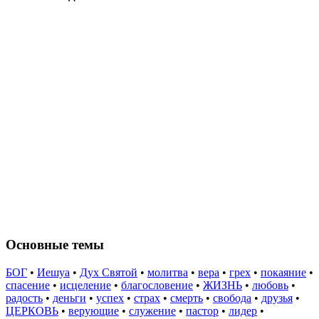
Основные темы
БОГ
•
Иешуа
•
Дух Святой
•
молитва
•
вера
•
грех
•
покаяние
•
спасение
•
исцеление
•
благословение
•
ЖИЗНЬ
•
любовь
•
радость
•
деньги
•
успех
•
страх
•
смерть
•
свобода
•
друзья
•
ЦЕРКОВЬ
•
верующие
•
служение
•
пастор
•
лидер
•