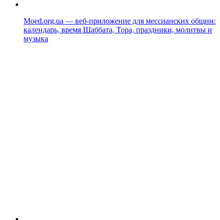
Moed.org.ua — веб-приложение для мессианских общин:
календарь, время Шаббата, Тора, праздники, молитвы и
музыка