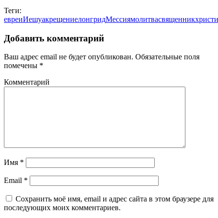
Теги:
евреи
Иешуа
крещение
лонгрид
Мессия
молитва
священник
христи
Добавить комментарий
Ваш адрес email не будет опубликован.
Обязательные поля
помечены
*
Комментарий
Имя
*
Email
*
Сохранить моё имя, email и адрес сайта в этом браузере для
последующих моих комментариев.