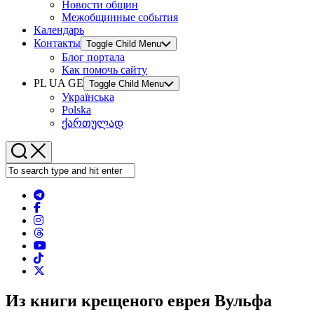
Новости общин
Межобщинные события
Календарь
Контакты
Toggle Child Menu
Блог портала
Как помочь сайту
PL UA GE
Toggle Child Menu
Українська
Polska
ქართულად
Из книги крещеного еврея Вульфа