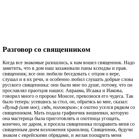
Разговор со священником
К
огда все знакомые разошлись, к нам вошел священник. Надо
заметить, что в дом наш захаживали паны ксендзы и прав.
священник; все они любили беседовать с отцом о вере,
слушал и я их речи, и особенно любил слушать добрые слова
русского священника: они были мне по душе, потому, что он
прославлял праотцов наших: Авраама, Исаака и Иакова,
говорил много о пророке Моисее, превознося его чудеса. Так
было теперь: усевшись за стол, он, обратясь ко мне, сказал:
«Вульф (имя мое), сядь, поговорим»
; я охотно уселся рядком со
священником. Мать подала графинчик вишневки, которую
она мастерица была приготовлять и охотница угощать,
конечно, не даром, и просила священника поздравить меня со
священным днем возложения хранилищ. Священник, будучи
знаком с еврейскими обрядами, и желая поощрить меня