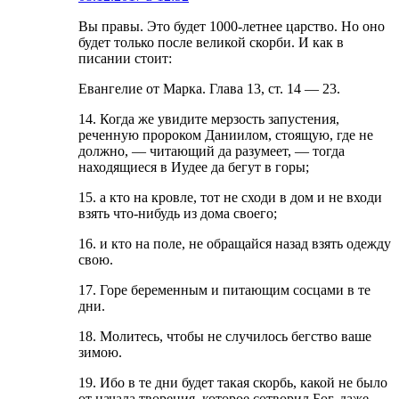
Вы правы. Это будет 1000-летнее царство. Но оно
будет только после великой скорби. И как в
писании стоит:
Евангелие от Марка. Глава 13, ст. 14 — 23.
14. Когда же увидите мерзость запустения,
реченную пророком Даниилом, стоящую, где не
должно, — читающий да разумеет, — тогда
находящиеся в Иудее да бегут в горы;
15. а кто на кровле, тот не сходи в дом и не входи
взять что-нибудь из дома своего;
16. и кто на поле, не обращайся назад взять одежду
свою.
17. Горе беременным и питающим сосцами в те
дни.
18. Молитесь, чтобы не случилось бегство ваше
зимою.
19. Ибо в те дни будет такая скорбь, какой не было
от начала творения, которое сотворил Бог, даже