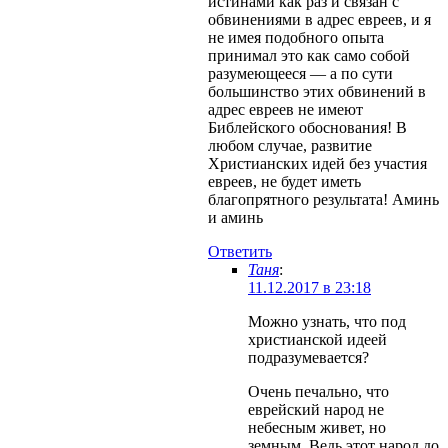
истинами как раз и связан с
обвинениями в адрес евреев, и я
не имея подобного опыта
принимал это как само собой
разумеющееся — а по сути
большинство этих обвинений в
адрес евреев не имеют
Библейского обоснования! В
любом случае, развитие
Христианских идей без участия
евреев, не будет иметь
благопрятного результата! Аминь
и аминь
Ответить
Таня
:
11.12.2017 в 23:18
Можно узнать, что под
христианской идеей
подразумевается?
Очень печально, что
еврейский народ не
небесным живет, но
земным. Ведь этот народ до