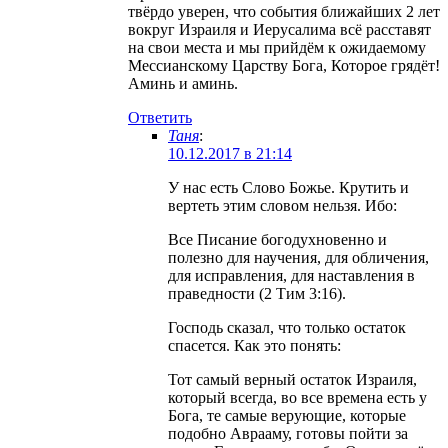
твёрдо уверен, что события ближайших 2 лет
вокруг Израиля и Иерусалима всё расставят
на свои места и мы прийдём к ожидаемому
Мессианскому Царству Бога, Которое грядёт!
Аминь и аминь.
Ответить
Таня
:
10.12.2017 в 21:14
У нас есть Слово Божье. Крутить и
вертеть этим словом нельзя. Ибо:
Все Писание богодухновенно и
полезно для научения, для обличения,
для исправления, для наставления в
праведности (2 Тим 3:16).
Господь сказал, что только остаток
спасется. Как это понять:
Тот самый верный остаток Израиля,
который всегда, во все времена есть у
Бога, те самые верующие, которые
подобно Аврааму, готовы пойти за