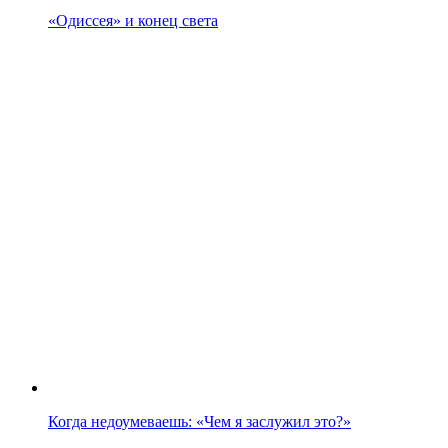
«Одиссея» и конец света
Когда недоумеваешь: «Чем я заслужил это?»