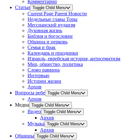
Комментарии
Статьи
Toggle Child Menu
Current Page Parent
Новости
Недельные главы Торы
Мессианский иудаизм
Духовная жизнь
Библия и богословие
Община и церковь
Семья и брак
Календарь и праздники
Израиль, еврейская история, антисемитизм
Мир, общество, политика
Слово раввина
Интервью
Истории жизни
Архив
Вопросы ребе
Toggle Child Menu
Архив
Медиа
Toggle Child Menu
Видео
Toggle Child Menu
Архив
Музыка
Toggle Child Menu
Архив
Общины
Toggle Child Menu