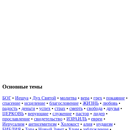
Основные темы
БОГ
•
Иешуа
•
Дух Святой
•
молитва
•
вера
•
грех
•
покаяние
•
спасение
•
исцеление
•
благословение
•
ЖИЗНЬ
•
любовь
•
радость
•
деньги
•
успех
•
страх
•
смерть
•
свобода
•
друзья
•
ЦЕРКОВЬ
•
верующие
•
служение
•
пастор
•
лидер
•
прославление
•
свидетельство
•
ИЗРАИЛЬ
•
евреи
•
Иерусалим
•
антисемитизм
•
Холокост
•
алия
•
иудаизм
•
БИБЛИЯ
•
Тора
•
Новый Завет
•
Храм
•
заблуждение
•