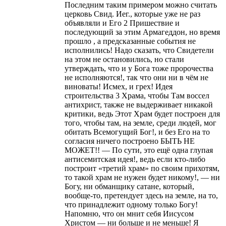
Последним таким примером можно считать
церковь Свид. Иег., которые уже не раз
объявляли и Его 2 Пришествие и
последующий за этим Армагеддон, но время
прошло , а предсказанные события не
исполнились! Надо сказать, что Свидетели
на этом не остановились, но стали
утверждать, что и у Бога тоже пророчества
не исполняются!, так что они ни в чём не
виноваты! Исмех, и грех! Идея
строительства 3 Храма, чтобы Там воссел
антихрист, также не выдерживает никакой
критики, ведь Этот Храм будет построен для
того, чтобы там, на земле, среди людей, мог
обитать Всемогущий Бог!, и без Его на то
согласия ничего построено БЫТЬ НЕ
МОЖЕТ!! — По сути, это ещё одна глупая
антисемитская идея!, ведь если кто-либо
построит «третий храм» по своим прихотям,
то такой храм не нужен будет никому!, — ни
Богу, ни обманщику сатане, который,
вообще-то, претендует здесь на земле, на то,
что принадлежит одному только Богу!
Напомню, что он мнит себя Иисусом
Христом — ни больше и не меньше! Я