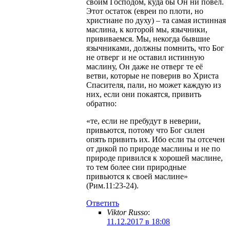
своим Господом, куда бы Он ни повёл.
Этот остаток (евреи по плоти, но
христиане по духу) – та самая истинная
маслина, к которой мы, язычники,
прививаемся. Мы, некогда бывшие
язычниками, должны помнить, что Бог
не отверг и не оставил истинную
маслину, Он даже не отверг те её
ветви, которые не поверив во Христа
Спасителя, пали, но может каждую из
них, если они покаятся, привить
обратно:
«те, если не пребудут в неверии,
привьются, потому что Бог силен
опять привить их. Ибо если ты отсечен
от дикой по природе маслины и не по
природе привился к хорошей маслине,
то тем более сии природные
привьются к своей маслине»
(Рим.11:23-24).
Ответить
Viktor Russo
:
11.12.2017 в 18:08