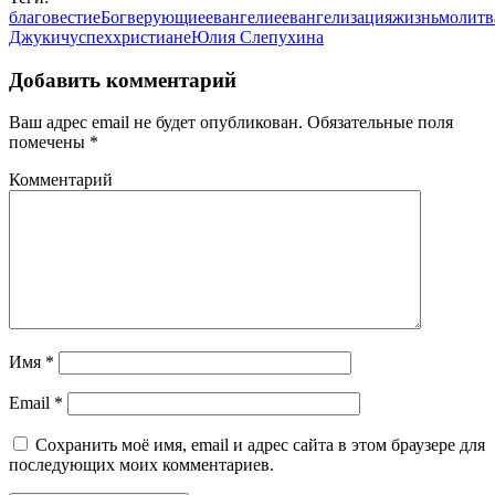
благовестие
Бог
верующие
евангелие
евангелизация
жизнь
молитв
Джукич
успех
христиане
Юлия Слепухина
Добавить комментарий
Ваш адрес email не будет опубликован.
Обязательные поля
помечены
*
Комментарий
Имя
*
Email
*
Сохранить моё имя, email и адрес сайта в этом браузере для
последующих моих комментариев.