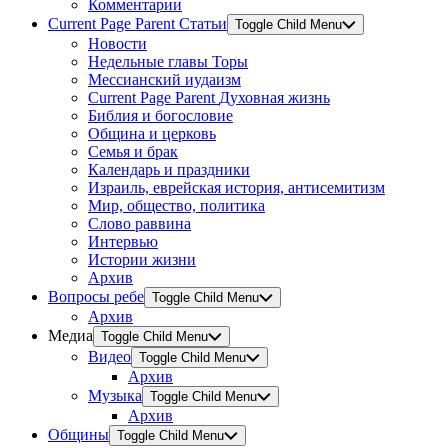
Комментарии
Current Page Parent
Статьи
Toggle Child Menu
Новости
Недельные главы Торы
Мессианский иудаизм
Current Page Parent
Духовная жизнь
Библия и богословие
Община и церковь
Семья и брак
Календарь и праздники
Израиль, еврейская история, антисемитизм
Мир, общество, политика
Слово раввина
Интервью
Истории жизни
Архив
Вопросы ребе
Toggle Child Menu
Архив
Медиа
Toggle Child Menu
Видео
Toggle Child Menu
Архив
Музыка
Toggle Child Menu
Архив
Общины
Toggle Child Menu