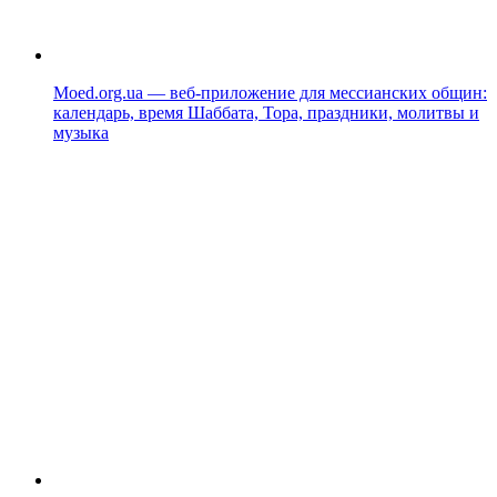
Moed.org.ua — веб-приложение для мессианских общин:
календарь, время Шаббата, Тора, праздники, молитвы и
музыка