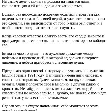
На самом деле, с молитвы должна начинаться наша
евангелизация и ей же и должна заканчиваться.
Всякий раз необходимо искренне молиться перед тем как
поделиться с кем-либо своей верой, и уже после того как вы
это сделали, вне зависимости от того, каким был ответ, и в
особенности когда вас отказались слушать.
Когда человек отвергает благую весть, его сердце закрыто и
враг удерживает его от слышания истины, которая освободит
его.
Битва за чью-то душу – это духовное сражение между
небесами и преисподней, в которой ад должен потерпеть
лишение, а небеса приобрести спасенные души.
Предлагаю один способ, которому я научилась на служении
Билли Грема в 1991 году. Напишите имена пяти человек, о
спасении которых вы будете молиться, на двух листках
бумаги. Один положите себе в Библию, а другой рядом с
кроватью. Не забудьте вписать имена даже тех людей, в чье
спасение вы не особо верите. Я думаю, вы знаете, о ком идет
речь. У нас у всех есть такие знакомые.
Сделав это, вы будете напоминать себе молиться за этих
людей каждый день!