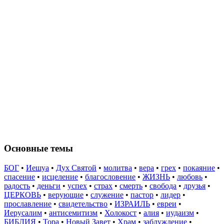
Основные темы
БОГ
•
Иешуа
•
Дух Святой
•
молитва
•
вера
•
грех
•
покаяние
•
спасение
•
исцеление
•
благословение
•
ЖИЗНЬ
•
любовь
•
радость
•
деньги
•
успех
•
страх
•
смерть
•
свобода
•
друзья
•
ЦЕРКОВЬ
•
верующие
•
служение
•
пастор
•
лидер
•
прославление
•
свидетельство
•
ИЗРАИЛЬ
•
евреи
•
Иерусалим
•
антисемитизм
•
Холокост
•
алия
•
иудаизм
•
БИБЛИЯ
•
Тора
•
Новый Завет
•
Храм
•
заблуждение
•