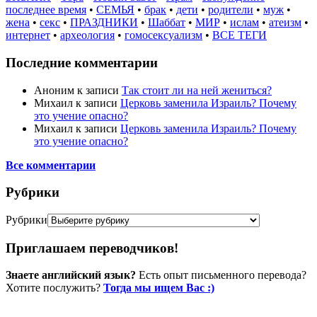
последнее время
•
СЕМЬЯ
•
брак
•
дети
•
родители
•
муж
•
жена
•
секс
•
ПРАЗДНИКИ
•
Шаббат
•
МИР
•
ислам
•
атеизм
•
интернет
•
археология
•
гомосексуализм
•
ВСЕ ТЕГИ
Последние комментарии
Аноним
к записи
Так стоит ли на ней жениться?
Михаил
к записи
Церковь заменила Израиль? Почему
это учение опасно?
Михаил
к записи
Церковь заменила Израиль? Почему
это учение опасно?
Все комментарии
Рубрики
Рубрики
Приглашаем переводчиков!
Знаете английский язык?
Есть опыт письменного перевода?
Хотите послужить?
Тогда мы ищем Вас :)
Пожертвовать / donate