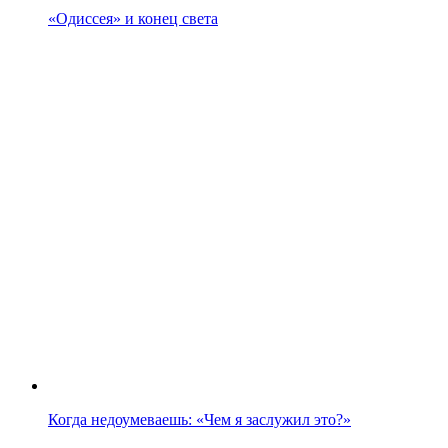
«Одиссея» и конец света
Когда недоумеваешь: «Чем я заслужил это?»