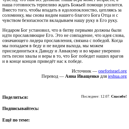
наша готовность терпеливо ждать Божьей помощи усилится.
Вместо того, чтобы впадать в идолопоклонство, цепляясь за
соломинку, мы снова видим нашего благого Бога Отца и с
чувством безопасности вкладываем нашу руку в Его руку.
Недаром Бог установил, что в битву первыми должны были
идти прославляющие Его. Это не совпадение, что идея слова,
означающего лидера прославления, связана с победой. Когда
мы попадаем в беду и не видим выхода, мы можем
присоединиться к Давиду и Аввакуму и во мраке уверенно
петь песни хвалы и веры в то, что Бог победит наших врагов
и в конце концов приведёт нас к победе.
Источник —
oneforisrael.org
Перевод —
Анна Иващенко
для
ieshua.org
Пожертвовать
Последнее: 12.07.
Спасибо!
Поделиться:
Подписывайтесь:
Ещё по теме: