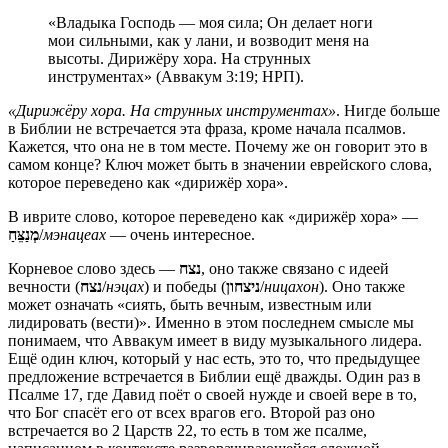
«Владыка Господь — моя сила; Он делает ноги
мои сильными, как у лани, и возводит меня на
высоты. Дирижёру хора. На струнных
инструментах» (Аввакум 3:19; НРП).
«Дирижёру хора. На струнных инструментах»
. Нигде больше
в Библии не встречается эта фраза, кроме начала псалмов.
Кажется, что она не в том месте. Почему же он говорит это в
самом конце? Ключ может быть в значении еврейского слова,
которое переведено как «дирижёр хора».
В иврите слово, которое переведено как «дирижёр хора» —
מְנַצֵּחַ
/
мэнацеах
— очень интересное.
Корневое слово здесь —
נצח
, оно также связано с идеей
вечности (
נצח
/
нэцах
) и победы (
ניצחון
/
ницахон
). Оно также
может означать «сиять, быть вечным, известным или
лидировать (вести)». Именно в этом последнем смысле мы
понимаем, что Аввакум имеет в виду музыкального лидера.
Ещё один ключ, который у нас есть, это то, что предыдущее
предложение встречается в Библии ещё дважды. Один раз в
Псалме 17, где Давид поёт о своей нужде и своей вере в то,
что Бог спасёт его от всех врагов его. Второй раз оно
встречается во 2 Царств 22, то есть в том же псалме,