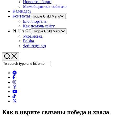
Новости общин
Межобщинные события
Календарь
Контакты
Toggle Child Menu
Блог портала
Как помочь сайту
PL UA GE
Toggle Child Menu
Українська
Polska
ქართულად
Как в иврите связаны победа и хвала