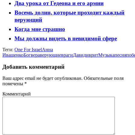
Два урока от Гедеона и его армии
Восемь долин, которые проходит каждый
верующий
Когда мне страшно
Мы должны видеть в невидимой сфере
Теги:
One For Israel
Анна
Иващенко
Бог
вера
верующие
враги
Давид
иврит
Музыка
песня
поб
Добавить комментарий
Ваш адрес email не будет опубликован.
Обязательные поля
помечены
*
Комментарий