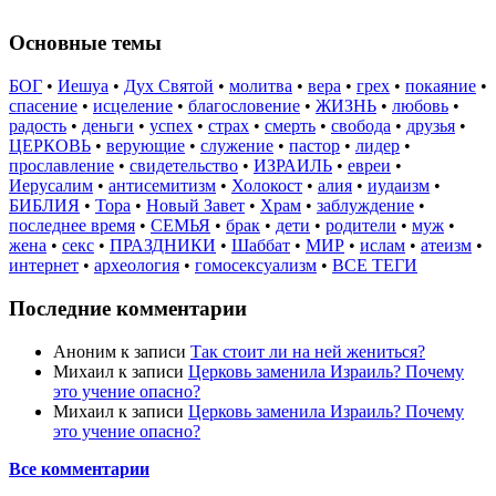
Основные темы
БОГ
•
Иешуа
•
Дух Святой
•
молитва
•
вера
•
грех
•
покаяние
•
спасение
•
исцеление
•
благословение
•
ЖИЗНЬ
•
любовь
•
радость
•
деньги
•
успех
•
страх
•
смерть
•
свобода
•
друзья
•
ЦЕРКОВЬ
•
верующие
•
служение
•
пастор
•
лидер
•
прославление
•
свидетельство
•
ИЗРАИЛЬ
•
евреи
•
Иерусалим
•
антисемитизм
•
Холокост
•
алия
•
иудаизм
•
БИБЛИЯ
•
Тора
•
Новый Завет
•
Храм
•
заблуждение
•
последнее время
•
СЕМЬЯ
•
брак
•
дети
•
родители
•
муж
•
жена
•
секс
•
ПРАЗДНИКИ
•
Шаббат
•
МИР
•
ислам
•
атеизм
•
интернет
•
археология
•
гомосексуализм
•
ВСЕ ТЕГИ
Последние комментарии
Аноним
к записи
Так стоит ли на ней жениться?
Михаил
к записи
Церковь заменила Израиль? Почему
это учение опасно?
Михаил
к записи
Церковь заменила Израиль? Почему
это учение опасно?
Все комментарии