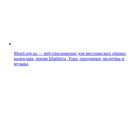
Moed.org.ua — веб-приложение для мессианских общин:
календарь, время Шаббата, Тора, праздники, молитвы и
музыка