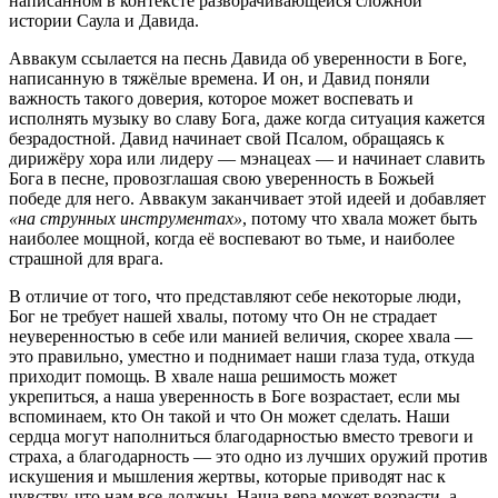
написанном в контексте разворачивающейся сложной
истории Саула и Давида.
Аввакум ссылается на песнь Давида об уверенности в Боге,
написанную в тяжёлые времена. И он, и Давид поняли
важность такого доверия, которое может воспевать и
исполнять музыку во славу Бога, даже когда ситуация кажется
безрадостной. Давид начинает свой Псалом, обращаясь к
дирижёру хора или лидеру — мэнацеах — и начинает славить
Бога в песне, провозглашая свою уверенность в Божьей
победе для него. Аввакум заканчивает этой идеей и добавляет
«на струнных инструментах»
, потому что хвала может быть
наиболее мощной, когда её воспевают во тьме, и наиболее
страшной для врага.
В отличие от того, что представляют себе некоторые люди,
Бог не требует нашей хвалы, потому что Он не страдает
неуверенностью в себе или манией величия, скорее хвала —
это правильно, уместно и поднимает наши глаза туда, откуда
приходит помощь. В хвале наша решимость может
укрепиться, а наша уверенность в Боге возрастает, если мы
вспоминаем, кто Он такой и что Он может сделать. Наши
сердца могут наполниться благодарностью вместо тревоги и
страха, а благодарность — это одно из лучших оружий против
искушения и мышления жертвы, которые приводят нас к
чувству, что нам все должны. Наша вера может возрасти, а