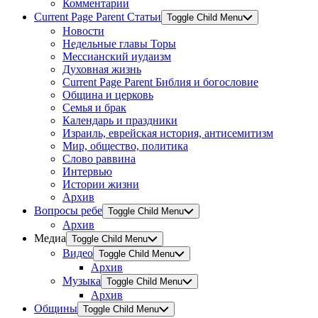
Комментарии
Current Page Parent
Статьи
Toggle Child Menu
Новости
Недельные главы Торы
Мессианский иудаизм
Духовная жизнь
Current Page Parent
Библия и богословие
Община и церковь
Семья и брак
Календарь и праздники
Израиль, еврейская история, антисемитизм
Мир, общество, политика
Слово раввина
Интервью
Истории жизни
Архив
Вопросы ребе
Toggle Child Menu
Архив
Медиа
Toggle Child Menu
Видео
Toggle Child Menu
Архив
Музыка
Toggle Child Menu
Архив
Общины
Toggle Child Menu