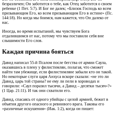
безразличен; Он заботится о тебе, как Отец заботится о своем
ребенке (1 Пет. 5:7). И Бог не далек; «Близок Господь ко всем
призывающим Его, ко всем призывающим Его в истине» (Пс.
144:18). Но когда мы боимся, нам кажется, что Он далеко от
нас.
Иногда, во время испытаний, мы чувствуем Бога
отдалившимся от нас, потому что мы поставили себя вне
слышимости Его слов.
Каждая причина бояться
Давид написал 55-й Псалом после бегства от армии Саула,
оказавшись в плену у филистимлян, полагая, что сможет
найти там убежище, если филистимляне забыли кто он такой.
Но некоторые слуги царя Анхуса вскоре сказали: «не это ли
Давид, царь той страны? не ему ли пели в хороводах и
говорили: «Саул поразил тысячи, а Давид – десятки тысяч»?»
(1 Цар. 21:11). И так они схватили его.
Давид, спасаясь от одного убийцы с целой армией, бежит в
объятия другого опасного и ревнивого врага. Таковы его
«различные искушения» (Иак. 1:2), когда он пишет: