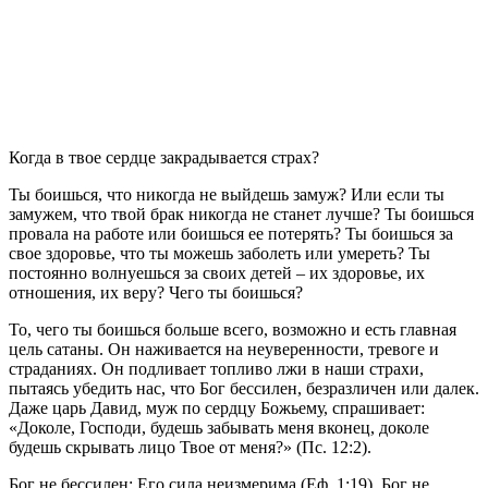
К
огда в твое сердце закрадывается страх?
Ты боишься, что никогда не выйдешь замуж? Или если ты
замужем, что твой брак никогда не станет лучше? Ты боишься
провала на работе или боишься ее потерять? Ты боишься за
свое здоровье, что ты можешь заболеть или умереть? Ты
постоянно волнуешься за своих детей – их здоровье, их
отношения, их веру? Чего ты боишься?
То, чего ты боишься больше всего, возможно и есть главная
цель сатаны. Он наживается на неуверенности, тревоге и
страданиях. Он подливает топливо лжи в наши страхи,
пытаясь убедить нас, что Бог бессилен, безразличен или далек.
Даже царь Давид, муж по сердцу Божьему, спрашивает:
«Доколе, Господи, будешь забывать меня вконец, доколе
будешь скрывать лицо Твое от меня?» (Пс. 12:2).
Бог не бессилен; Его сила неизмерима (Еф. 1:19). Бог не