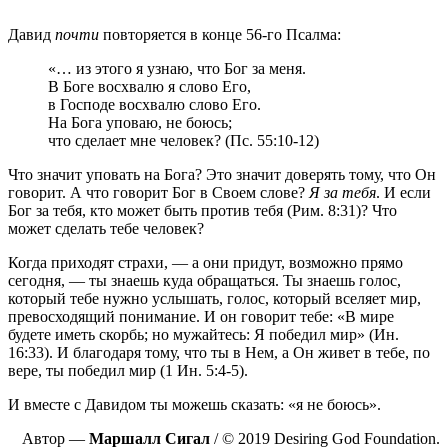
Давид
почти
повторяется в конце 56-го Псалма:
«… из этого я узнаю, что Бог за меня.
В Боге восхвалю я слово Его,
в Господе восхвалю слово Его.
На Бога уповаю, не боюсь;
что сделает мне человек? (Пс. 55:10-12)
Что значит уповать на Бога? Это значит доверять тому, что Он
говорит. А что говорит Бог в Своем слове?
Я за тебя
. И если
Бог за тебя, кто может быть против тебя (Рим. 8:31)? Что
может сделать тебе человек?
Когда приходят страхи, — а они придут, возможно прямо
сегодня, — ты знаешь куда обращаться. Ты знаешь голос,
который тебе нужно услышать, голос, который вселяет мир,
превосходящий понимание. И он говорит тебе: «В мире
будете иметь скорбь; но мужайтесь: Я победил мир» (Ин.
16:33). И благодаря тому, что ты в Нем, а Он живет в тебе, по
вере, ты победил мир (1 Ин. 5:4-5).
И вместе с Давидом ты можешь сказать: «я не боюсь».
Автор —
Маршалл Сигал
/ © 2019 Desiring God Foundation.