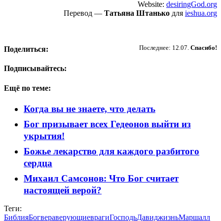
Website:
desiringGod.org
Перевод —
Татьяна Штанько
для
ieshua.org
Пожертвовать
Последнее: 12.07.
Спасибо!
Поделиться:
Подписывайтесь:
Ещё по теме:
Когда вы не знаете, что делать
Бог призывает всех Гедеонов выйти из
укрытия!
Божье лекарство для каждого разбитого
сердца
Михаил Самсонов: Что Бог считает
настоящей верой?
Теги:
Библия
Бог
вера
верующие
враги
Господь
Давид
жизнь
Маршалл