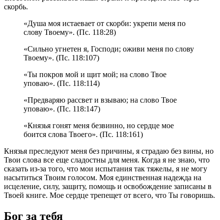
скорбь.
«Душа моя истаевает от скорби: укрепи меня по
слову Твоему». (Пс. 118:28)
«Сильно угнетен я, Господи; оживи меня по слову
Твоему». (Пс. 118:107)
«Ты покров мой и щит мой; на слово Твое
уповаю». (Пс. 118:114)
«Предваряю рассвет и взываю; на слово Твое
уповаю». (Пс. 118:147)
«Князья гонят меня безвинно, но сердце мое
боится слова Твоего». (Пс. 118:161)
Князья преследуют меня без причины, я страдаю без вины, но
Твои слова все еще сладостны для меня. Когда я не знаю, что
сказать из-за того, что мои испытания так тяжелы, я не могу
насытиться Твоим голосом. Моя единственная надежда на
исцеление, силу, защиту, помощь и освобождение записаны в
Твоей книге. Мое сердце трепещет от всего, что Ты говоришь.
Бог за тебя