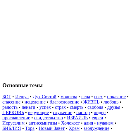
Основные темы
БОГ
•
Иешуа
•
Дух Святой
•
молитва
•
вера
•
грех
•
покаяние
•
спасение
•
исцеление
•
благословение
•
ЖИЗНЬ
•
любовь
•
радость
•
деньги
•
успех
•
страх
•
смерть
•
свобода
•
друзья
•
ЦЕРКОВЬ
•
верующие
•
служение
•
пастор
•
лидер
•
прославление
•
свидетельство
•
ИЗРАИЛЬ
•
евреи
•
Иерусалим
•
антисемитизм
•
Холокост
•
алия
•
иудаизм
•
БИБЛИЯ
•
Тора
•
Новый Завет
•
Храм
•
заблуждение
•