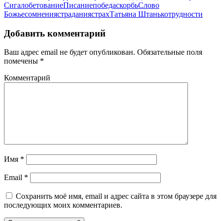
Сигал
обетование
Писание
победа
скорбь
Слово
Божье
сомнения
страдания
страх
Татьяна Штанько
трудности
Добавить комментарий
Ваш адрес email не будет опубликован.
Обязательные поля
помечены
*
Комментарий
Имя
*
Email
*
Сохранить моё имя, email и адрес сайта в этом браузере для
последующих моих комментариев.