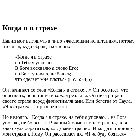
Когда я в страхе
Давид мог взглянуть в лицо ужасающим испытаниям, потому
что знал, куда обращаться в них.
«Когда я в страхе,
на Тебя я уповаю.
В Боге восхвалю я слово Его;
на Бога уповаю, не боюсь;
что сделает мне плоть?» (Пс. 55:4,5).
Он начинает со слов «Когда я в страхе…» Он осознает, что
опасность, испытания и
страх
реальны. Он не отрицает
своего страха перед филистимлянами. Или бегства от Саула.
«Я в страхе» — признается он.
Но недолго. «Когда я в страхе, на тебя я уповаю… на Бога
уповаю, не боюсь…» В данный момент мне страшно, но я
знаю куда обратиться, когда мне страшно. И когда я приношу
мои страхи к Нему, Он рассеивает их. «Я
не
буду бояться».