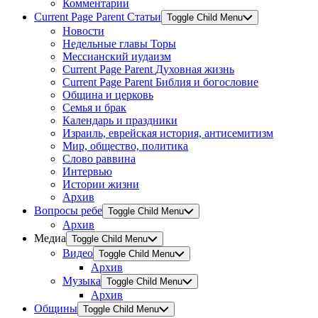
Комментарии
Current Page Parent
Статьи
Toggle Child Menu
Новости
Недельные главы Торы
Мессианский иудаизм
Current Page Parent
Духовная жизнь
Current Page Parent
Библия и богословие
Община и церковь
Семья и брак
Календарь и праздники
Израиль, еврейская история, антисемитизм
Мир, общество, политика
Слово раввина
Интервью
Истории жизни
Архив
Вопросы ребе
Toggle Child Menu
Архив
Медиа
Toggle Child Menu
Видео
Toggle Child Menu
Архив
Музыка
Toggle Child Menu
Архив
Общины
Toggle Child Menu