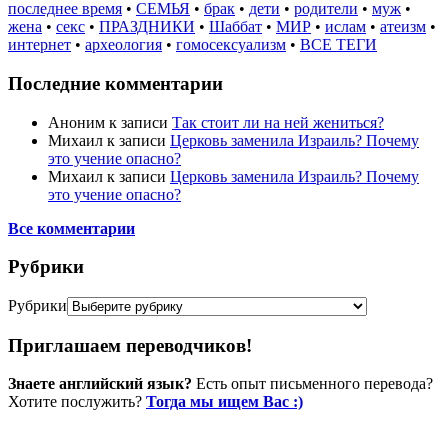
последнее время
•
СЕМЬЯ
•
брак
•
дети
•
родители
•
муж
•
жена
•
секс
•
ПРАЗДНИКИ
•
Шаббат
•
МИР
•
ислам
•
атеизм
•
интернет
•
археология
•
гомосексуализм
•
ВСЕ ТЕГИ
Последние комментарии
Аноним
к записи
Так стоит ли на ней жениться?
Михаил
к записи
Церковь заменила Израиль? Почему
это учение опасно?
Михаил
к записи
Церковь заменила Израиль? Почему
это учение опасно?
Все комментарии
Рубрики
Рубрики
Приглашаем переводчиков!
Знаете английский язык?
Есть опыт письменного перевода?
Хотите послужить?
Тогда мы ищем Вас :)
Пожертвовать / donate