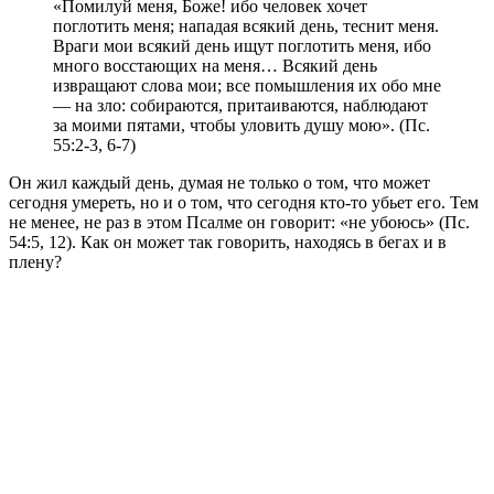
«Помилуй меня, Боже! ибо человек хочет
поглотить меня; нападая всякий день, теснит меня.
Враги мои всякий день ищут поглотить меня, ибо
много восстающих на меня… Всякий день
извращают слова мои; все помышления их обо мне
— на зло: собираются, притаиваются, наблюдают
за моими пятами, чтобы уловить душу мою». (Пс.
55:2-3, 6-7)
Он жил каждый день, думая не только о том, что может
сегодня умереть, но и о том, что сегодня кто-то убьет его. Тем
не менее, не раз в этом Псалме он говорит: «не убоюсь» (Пс.
54:5, 12). Как он может так говорить, находясь в бегах и в
плену?