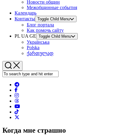
Новости общин
Межобщинные события
Календарь
Контакты
Toggle Child Menu
Блог портала
Как помочь сайту
PL UA GE
Toggle Child Menu
Українська
Polska
ქართულად
Когда мне страшно