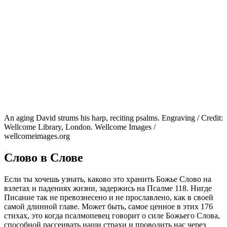
An aging David strums his harp, reciting psalms. Engraving / Credit:
Wellcome Library, London. Wellcome Images /
wellcomeimages.org
Слово в Слове
Если ты хочешь узнать, каково это хранить Божье Слово на
взлетах и падениях жизни, задержись на Псалме 118. Нигде
Писание так не превознесено и не прославлено, как в своей
самой длинной главе. Может быть, самое ценное в этих 176
стихах, это когда псалмопевец говорит о силе Божьего Слова,
способной рассеивать наши страхи и проводить нас через