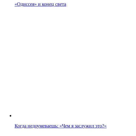
«Одиссея» и конец света
Когда недоумеваешь: «Чем я заслужил это?»