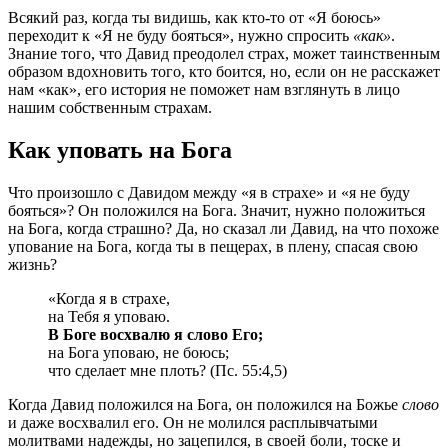
Всякий раз, когда ты видишь, как кто-то от «Я боюсь»
переходит к «Я не буду бояться», нужно спросить
«как»
.
Знание того, что Давид преодолел страх, может таинственным
образом вдохновить того, кто боится, но, если он не расскажет
нам «как», его история не поможет нам взглянуть в лицо
нашим собственным страхам.
Как уповать на Бога
Что произошло с Давидом между «я в страхе» и «я не буду
бояться»? Он положился на Бога. Значит, нужно положиться
на Бога, когда страшно? Да, но сказал ли Давид, на что похоже
упование на Бога, когда ты в пещерах, в плену, спасая свою
жизнь?
«Когда я в страхе,
на Тебя я уповаю.
В Боге восхвалю я слово Его;
на Бога уповаю, не боюсь;
что сделает мне плоть? (Пс. 55:4,5)
Когда Давид положился на Бога, он положился на Божье
слово
и даже восхвалил его. Он не молился расплывчатыми
молитвами надежды, но зацепился, в своей боли, тоске и