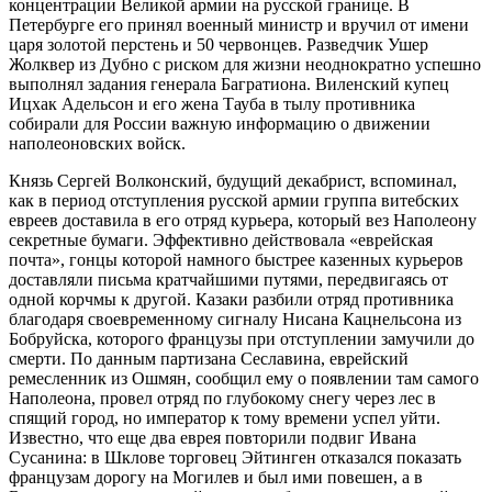
концентрации Великой армии на русской границе. В
Петербурге его принял военный министр и вручил от имени
царя золотой перстень и 50 червонцев. Разведчик Ушер
Жолквер из Дубно с риском для жизни неоднократно успешно
выполнял задания генерала Багратиона. Виленский купец
Ицхак Адельсон и его жена Тауба в тылу противника
собирали для России важную информацию о движении
наполеоновских войск.
Князь Сергей Волконский, будущий декабрист, вспоминал,
как в период отступления русской армии группа витебских
евреев доставила в его отряд курьера, который вез Наполеону
секретные бумаги. Эффективно действовала «еврейская
почта», гонцы которой намного быстрее казенных курьеров
доставляли письма кратчайшими путями, передвигаясь от
одной корчмы к другой. Казаки разбили отряд противника
благодаря своевременному сигналу Нисана Кацнельсона из
Бобруйска, которого французы при отступлении замучили до
смерти. По данным партизана Сеславина, еврейский
ремесленник из Ошмян, сообщил ему о появлении там самого
Наполеона, провел отряд по глубокому снегу через лес в
спящий город, но император к тому времени успел уйти.
Известно, что еще два еврея повторили подвиг Ивана
Сусанина: в Шклове торговец Эйтинген отказался показать
французам дорогу на Могилев и был ими повешен, а в