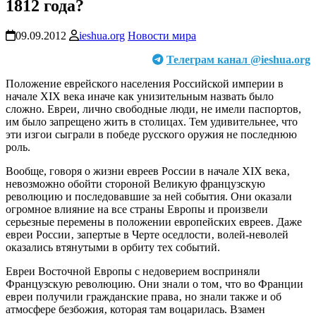
1812 года?
09.09.2012
ieshua.org
Новости мира
Телеграм канал @ieshua.org
Положение еврейского населения Российской империи в
начале XIX века иначе как унизительным назвать было
сложно. Евреи, лично свободные люди, не имели паспортов,
им было запрещено жить в столицах. Тем удивительнее, что
эти изгои сыграли в победе русского оружия не последнюю
роль.
Вообще, говоря о жизни евреев России в начале XIX века‚
невозможно обойти стороной Великую французскую
революцию и последовавшие за ней события. Они оказали
огромное влияние на все страны Европы и произвели
серьезные перемены в положении европейских евреев. Даже
евреи России‚ запертые в Черте оседлости‚ волей-неволей
оказались втянутыми в орбиту тех событий.
Евреи Восточной Европы с недоверием восприняли
Французскую революцию. Они знали о том‚ что во Франции
евреи получили гражданские права‚ но знали также и об
атмосфере безбожия‚ которая там воцарилась. Взамен