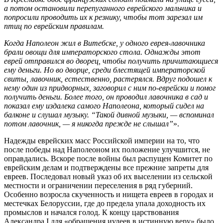
а потом остановили перепуганного еврейского мальчика и
попросили проводить их к резнику, чтобы тот зарезал им
птиц по еврейским правилам.
Когда Наполеон жил в Витебске, у одного еврея-лавочника
брали овощи для императорского стола. Однажды этот
еврей отправился во дворец, чтобы получить причитающиеся
ему деньги. Но во дворце, среди блестящей императорской
свиты, лавочник, естественно, растерялся. Вдруг подошел к
нему один из придворных, заговорил с ним по-еврейски и помог
получить деньги. Более того, он проводил лавочника в сад и
показал ему издалека самого Наполеона, который сидел на
балконе и слушал музыку. “Такой дивной музыки, — вспоминал
потом лавочник, — я никогда прежде не слышал”
».
Надежды еврейских масс Российской империи на то, что
после победы над Наполеоном их положение улучшится, не
оправдались. Вскоре после войны был распущен Комитет по
еврейским делам и подтверждены все прежние запреты для
евреев. Последовал новый указ об их выселении из сельской
местности и ограничении переселения в ряд губерний.
Особенно возросла скученность и нищета евреев в городах и
местечках Белоруссии, где до предела упала доходность их
промыслов и начался голод. К концу царствования
Александра I для «обращения иудеев в истинную веру» было