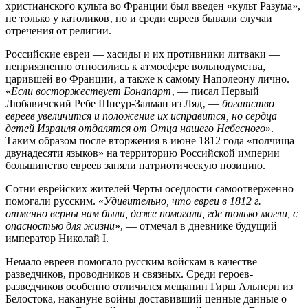
христианского культа во Франции был введен «культ Разума»,
не только у католиков‚ но и среди евреев бывали случаи
отречения от религии.
Российские евреи — хасиды и их противники литваки —
неприязненно относились к атмосфере вольнодумства,
царившей во Франции‚ а также к самому Наполеону лично.
«
Если восторжествует Бонапарт
‚ — писал Первый
Любавичский Ребе Шнеур-Залман из Ляд‚ —
богатство
евреев увеличится и положение их исправится‚ но сердца
детей Израиля отдалятся от Отца нашего Небесного
».
Таким образом после вторжения в июне 1812 года «полчища
двунадесяти языков» на территорию Российской империи
большинство евреев заняли патриотическую позицию.
Сотни еврейских жителей Черты оседлости самоотверженно
помогали русским. «
Удивительно, что евреи в 1812 г.
отменно верны нам были, даже помогали, где только могли, с
опасностью для жизни
», — отмечал в дневнике будущий
император Николай I.
Немало евреев помогало русским войскам в качестве
разведчиков, проводников и связных. Среди героев-
разведчиков особенно отличился мещанин Гирш Альперн из
Белостока, накануне войны доставивший ценные данные о