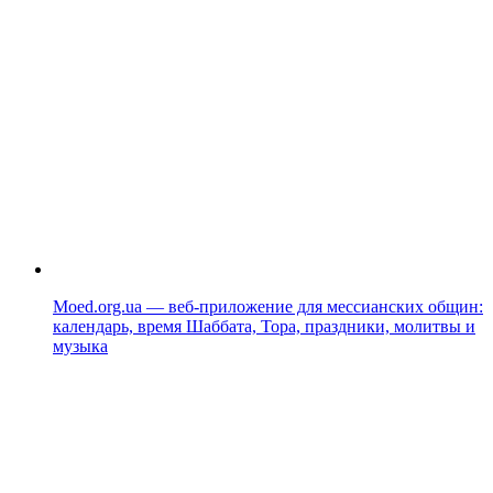
Moed.org.ua — веб-приложение для мессианских общин:
календарь, время Шаббата, Тора, праздники, молитвы и
музыка