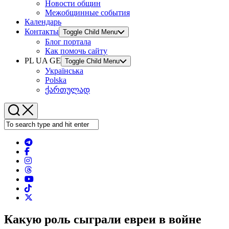
Новости общин
Межобщинные события
Календарь
Контакты
Toggle Child Menu
Блог портала
Как помочь сайту
PL UA GE
Toggle Child Menu
Українська
Polska
ქართულად
Какую роль сыграли евреи в войне