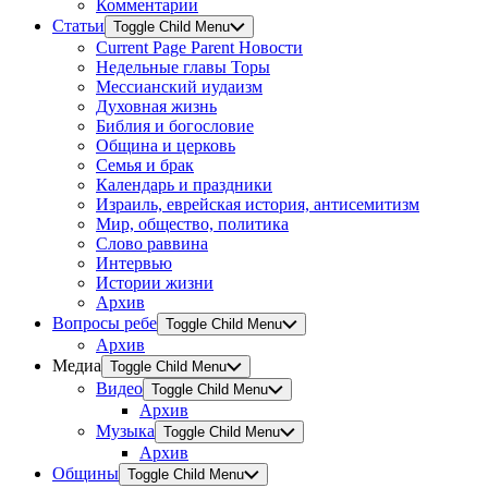
Комментарии
Статьи
Toggle Child Menu
Current Page Parent
Новости
Недельные главы Торы
Мессианский иудаизм
Духовная жизнь
Библия и богословие
Община и церковь
Семья и брак
Календарь и праздники
Израиль, еврейская история, антисемитизм
Мир, общество, политика
Слово раввина
Интервью
Истории жизни
Архив
Вопросы ребе
Toggle Child Menu
Архив
Медиа
Toggle Child Menu
Видео
Toggle Child Menu
Архив
Музыка
Toggle Child Menu
Архив
Общины
Toggle Child Menu