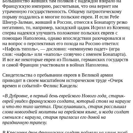
Большинство живших там поляков с надеждой взирало на
Французскую империю, рассчитывая, что она вернет им
утраченную государственность. Общему патриотическому
порыву поддались и многие польские евреи. И если Ребе
Шнеур-Залман, живший в России, отнесся к Бонапарту резко
негативно, то, например, хасидский цадик Исроэл из Козениц
сперва надеялся улучшить положение польских евреев с
помощью Наполеона, однако впоследствии разочаровался и
на вопрос о перспективах его похода на Россию ответил:
«Нафоль типоль», — дословно: «неминуемо падет» (игра
слов: «нафоль» или «наполь» созвучно с именем Бонапарта).
И все же некоторые евреи из Польши, германских государств
и самой Франции участвовали в войнах Наполеона.
Свидетельства о пребывании евреев в Великой армии
приводит в своем масштабном историческом труде «Очерк
времен и событий» Феликс Кандель:
«
В Дубровне, в первый день еврейского Нового года, старик-
еврей увидел французского солдата, который стоял на карауле
и что-то тихо шептал. Прислушавшись, старик расслышал
слова новогодней молитвы на еврейском языке, и когда солдат
сменился с караула, старик пригласил его домой на
праздничную трапезу.
В Креславке двое французских солдат поймали на улице гусей,