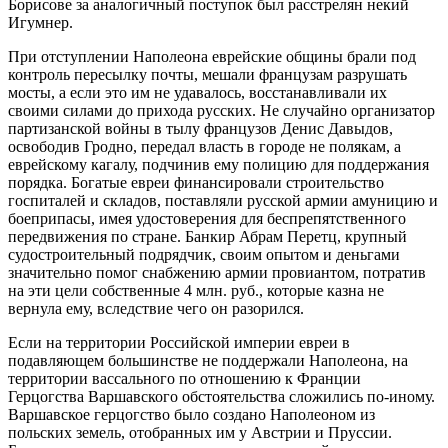
Борисове за аналогичный поступок был расстрелян некий
Игумнер.
При отступлении Наполеона еврейские общины брали под
контроль пересылку почты, мешали французам разрушать
мосты, а если это им не удавалось, восстанавливали их
своими силами до прихода русских. Не случайно организатор
партизанской войны в тылу французов Денис Давыдов,
освободив Гродно, передал власть в городе не полякам, а
еврейскому кагалу, подчинив ему полицию для поддержания
порядка. Богатые евреи финансировали строительство
госпиталей и складов, поставляли русской армии амуницию и
боеприпасы, имея удостоверения для беспрепятственного
передвижения по стране. Банкир Абрам Перетц, крупный
судостроительный подрядчик, своим опытом и деньгами
значительно помог снабжению армии провиантом, потратив
на эти цели собственные 4 млн. руб., которые казна не
вернула ему, вследствие чего он разорился.
Если на территории Российской империи евреи в
подавляющем большинстве не поддержали Наполеона, на
территории вассального по отношению к Франции
Герцогства Варшавского обстоятельства сложились по-иному.
Варшавское герцогство было создано Наполеоном из
польских земель, отобранных им у Австрии и Пруссии.