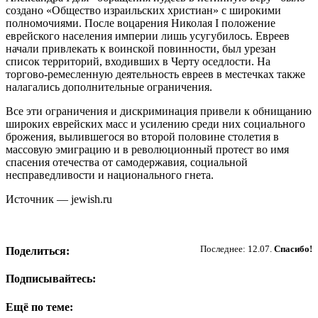
создано «Общество израильских христиан» с широкими
полномочиями. После воцарения Николая I положение
еврейского населения империи лишь усугубилось. Евреев
начали привлекать к воинской повинности, был урезан
список территорий, входивших в Черту оседлости. На
торгово-ремесленную деятельность евреев в местечках также
налагались дополнительные ограничения.
Все эти ограничения и дискриминация привели к обнищанию
широких еврейских масс и усилению среди них социального
брожения, вылившегося во второй половине столетия в
массовую эмиграцию и в революционный протест во имя
спасения отечества от самодержавия, социальной
несправедливости и национального гнета.
Источник — jewish.ru
Пожертвовать
Последнее: 12.07.
Спасибо!
Поделиться:
Подписывайтесь:
Ещё по теме: