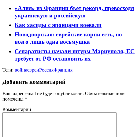
«Алия» из Франции бьет рекорд, превосходя
украинскую и российскую
Как хасиды с японцами воевали
Новодворская: еврейские корни есть, но
всего лишь одна восьмушка
Сепаратисты начали штурм Мариуполя, ЕС
требует от РФ остановить их
Теги:
война
евреи
Россия
Франция
Добавить комментарий
Ваш адрес email не будет опубликован.
Обязательные поля
помечены
*
Комментарий