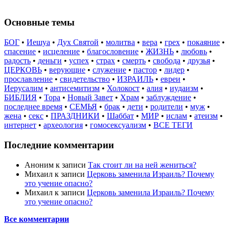
Основные темы
БОГ
•
Иешуа
•
Дух Святой
•
молитва
•
вера
•
грех
•
покаяние
•
спасение
•
исцеление
•
благословение
•
ЖИЗНЬ
•
любовь
•
радость
•
деньги
•
успех
•
страх
•
смерть
•
свобода
•
друзья
•
ЦЕРКОВЬ
•
верующие
•
служение
•
пастор
•
лидер
•
прославление
•
свидетельство
•
ИЗРАИЛЬ
•
евреи
•
Иерусалим
•
антисемитизм
•
Холокост
•
алия
•
иудаизм
•
БИБЛИЯ
•
Тора
•
Новый Завет
•
Храм
•
заблуждение
•
последнее время
•
СЕМЬЯ
•
брак
•
дети
•
родители
•
муж
•
жена
•
секс
•
ПРАЗДНИКИ
•
Шаббат
•
МИР
•
ислам
•
атеизм
•
интернет
•
археология
•
гомосексуализм
•
ВСЕ ТЕГИ
Последние комментарии
Аноним
к записи
Так стоит ли на ней жениться?
Михаил
к записи
Церковь заменила Израиль? Почему
это учение опасно?
Михаил
к записи
Церковь заменила Израиль? Почему
это учение опасно?
Все комментарии