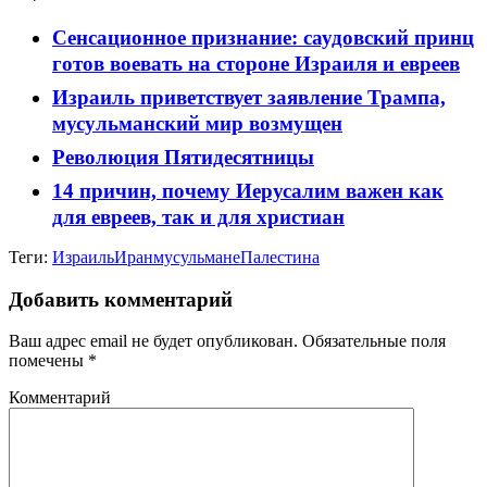
Сенсационное признание: саудовский принц
готов воевать на стороне Израиля и евреев
Израиль приветствует заявление Трампа,
мусульманский мир возмущен
Революция Пятидесятницы
14 причин, почему Иерусалим важен как
для евреев, так и для христиан
Теги:
Израиль
Иран
мусульмане
Палестина
Добавить комментарий
Ваш адрес email не будет опубликован.
Обязательные поля
помечены
*
Комментарий