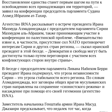
Восстановление единства станет первым шагом на пути к
освобождению всех принадлежащих им территорий, —
заявил на конференции председатель парламента Судана
Ахмед Ибрахим ат-Тахир.
Агентство IRNA рассказывает о встрече президента Ирана
Махмуда Ахмадинеджада с председателем парламента Сирии
Махмудом аль-Абрашем, также принимающим участие в
конференции по палестинской проблеме. «Вмешательство
извне и, в частности, присутствие сил NАТО противоречит
интересам Сирии и других стран региона, — сказал иранский
президент в этой беседе. – Демократия и свобода могут быть
достигнуты только путем переговоров с участием всех
конфликтующих сторон внутри страны».
В беседе с председателем парламента Ливана Набихом Берри
президент Ирана подчеркнул, что угроза независимости
Сирии – это угроза стабильности всего региона. По словам
Ахмадинеджада, все заговоры общих врагов мусульманских
стран направлены на сохранение «сионистского режима» и
насаждение при помощи его своей гегемонии (агентство
ISNA).
Заместитель начальника Генштаба армии Ирана Масуд
Джазаири предсказывает, что недалек тот час, когда