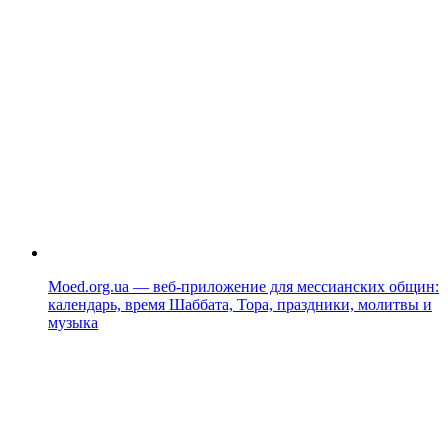
Moed.org.ua — веб-приложение для мессианских общин:
календарь, время Шаббата, Тора, праздники, молитвы и
музыка