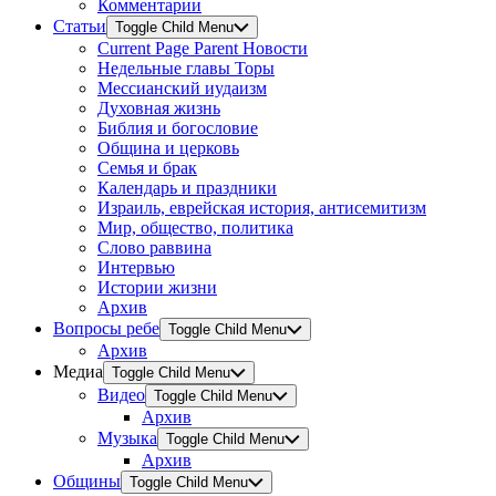
Комментарии
Статьи
Toggle Child Menu
Current Page Parent
Новости
Недельные главы Торы
Мессианский иудаизм
Духовная жизнь
Библия и богословие
Община и церковь
Семья и брак
Календарь и праздники
Израиль, еврейская история, антисемитизм
Мир, общество, политика
Слово раввина
Интервью
Истории жизни
Архив
Вопросы ребе
Toggle Child Menu
Архив
Медиа
Toggle Child Menu
Видео
Toggle Child Menu
Архив
Музыка
Toggle Child Menu
Архив
Общины
Toggle Child Menu