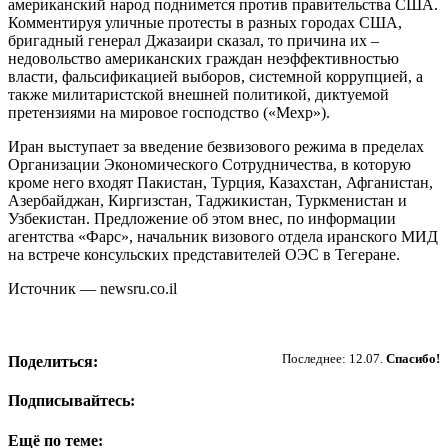
американский народ поднимется против правительства США.
Комментируя уличные протесты в разных городах США,
бригадный генерал Джазаири сказал, то причина их –
недовольство американских граждан неэффективностью
власти, фальсификацией выборов, системной коррупцией, а
также милитаристской внешней политикой, диктуемой
претензиями на мировое господство («Мехр»).
Иран выступает за введение безвизового режима в пределах
Организации Экономического Сотрудничества, в которую
кроме него входят Пакистан, Турция, Казахстан, Афганистан,
Азербайджан, Киргизстан, Таджикистан, Туркменистан и
Узбекистан. Предложение об этом внес, по информации
агентства «Фарс», начальник визового отдела иранского МИД
на встрече консульских представителей ОЭС в Тегеране.
Источник — newsru.co.il
Пожертвовать
Последнее: 12.07.
Спасибо!
Поделиться:
Подписывайтесь:
Ещё по теме: