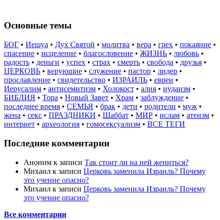
Основные темы
БОГ
•
Иешуа
•
Дух Святой
•
молитва
•
вера
•
грех
•
покаяние
•
спасение
•
исцеление
•
благословение
•
ЖИЗНЬ
•
любовь
•
радость
•
деньги
•
успех
•
страх
•
смерть
•
свобода
•
друзья
•
ЦЕРКОВЬ
•
верующие
•
служение
•
пастор
•
лидер
•
прославление
•
свидетельство
•
ИЗРАИЛЬ
•
евреи
•
Иерусалим
•
антисемитизм
•
Холокост
•
алия
•
иудаизм
•
БИБЛИЯ
•
Тора
•
Новый Завет
•
Храм
•
заблуждение
•
последнее время
•
СЕМЬЯ
•
брак
•
дети
•
родители
•
муж
•
жена
•
секс
•
ПРАЗДНИКИ
•
Шаббат
•
МИР
•
ислам
•
атеизм
•
интернет
•
археология
•
гомосексуализм
•
ВСЕ ТЕГИ
Последние комментарии
Аноним
к записи
Так стоит ли на ней жениться?
Михаил
к записи
Церковь заменила Израиль? Почему
это учение опасно?
Михаил
к записи
Церковь заменила Израиль? Почему
это учение опасно?
Все комментарии