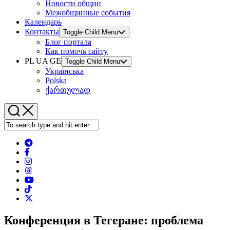
Новости общин
Межобщинные события
Календарь
Контакты
Toggle Child Menu
Блог портала
Как помочь сайту
PL UA GE
Toggle Child Menu
Українська
Polska
ქართულად
Конференция в Тегеране: проблема